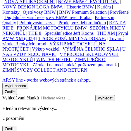
|
NOVÁ APLIKACE MINI
|
NOVÉ BMW C EVOLUTION.
|
NOVÝ DESIGN LOGA BMW.
|
Historie BMW
|
Kariéra
|
Kontakty
|
Ojeté vozy BMW | BMW Premium Selection | Prověřené
|
Digitální servisní recepce v BMW invelt Praha.
|
Partners in
Quality
|
Pohotovostní servis
|
Prodej vozidel protiúčtem
|
RENT A
RIDE | PRONÁJEM MOTOCYKLU BMW
|
SEZÓNA NIKDY
NEKONČÍ.
|
THE 8 | Speciální edice Jeff Koons
|
THE XM | První
BMW XM (G09)
|
TISÍCE VOZŮ MINI NA DOSAH.
|
Tovární
záruka 3 roky Motorrad
|
VÝKUP MOTOCYKLŮ NA
PROTIÚČET
|
Výkup vozidel
|
VÝMĚNA ČELNÍHO SKLA | U
NÁS VŽDY NĚCO NAVÍC
|
VÝPRODEJ SKLADOVÝCH
MOTOCYKLŮ
|
WINTER HOTEL | ZIMNÍ PÉČE O
MOTOCYKL
|
Záruka i na mechanická poškození pneumatik
|
ZIMNÍ SVOZY COLLECT AND RETURN
|
ARSY line - tvorba webových stránek a eshopů
Vyjet nahoru
Zavřít
Vyhledávání článků
Vyhledat
Hledám relevantní výsledky...
Upozornění
Zavřít