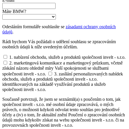
E-mail
Máte BMW?
Odesláním formuláře souhlasíte se
zásadami ochrany osobních
údajů
.
Rádi bychom Vás požádali o udělení souhlasu se zpracováním
osobních údajů k níže uvedeným účelům.
1. nabízení obchodu, služeb a produktů společnosti invelt - s.r.o.
2. marketingová komunikace a marketingový průzkum, včetně
získání názoru ohledně míry Vaší spokojenosti se službami
společnosti invelt - s.r.o.
3. zasílání personalizovaných nabídek
obchodu, služeb a produktů společnosti invelt - s.r.o.
identifikovaných na základě využívání produktů a služeb
společnosti invelt - s.r.o.
Současně potvrzuji, že jsem se seznámil(a) s poučením o tom, jak
společnost invelt - s.r.o. mé osobní údaje zpracovává, o mých
právech, o možnosti kdykoli odvolat tento souhlas pro jednotlivé
účely a (iv) o tom, že aktuální znění Poučení o zpracování osobních
údajů mohu kdykoliv získat na webu společnosti invelt - s.r.o. či na
provozovnách společnosti invelt - s.r.o.