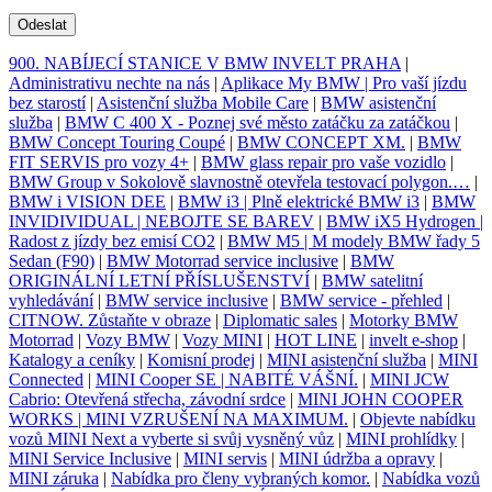
Odeslat
900. NABÍJECÍ STANICE V BMW INVELT PRAHA
|
Administrativu nechte na nás
|
Aplikace My BMW | Pro vaší jízdu
bez starostí
|
Asistenční služba Mobile Care
|
BMW asistenční
služba
|
BMW C 400 X - Poznej své město zatáčku za zatáčkou
|
BMW Concept Touring Coupé
|
BMW CONCEPT XM.
|
BMW
FIT SERVIS pro vozy 4+
|
BMW glass repair pro vaše vozidlo
|
BMW Group v Sokolově slavnostně otevřela testovací polygon.…
|
BMW i VISION DEE
|
BMW i3 | Plně elektrické BMW i3
|
BMW
INVIDIVIDUAL | NEBOJTE SE BAREV
|
BMW iX5 Hydrogen |
Radost z jízdy bez emisí CO2
|
BMW M5 | M modely BMW řady 5
Sedan (F90)
|
BMW Motorrad service inclusive
|
BMW
ORIGINÁLNÍ LETNÍ PŘÍSLUŠENSTVÍ
|
BMW satelitní
vyhledávání
|
BMW service inclusive
|
BMW service - přehled
|
CITNOW. Zůstaňte v obraze
|
Diplomatic sales
|
Motorky BMW
Motorrad
|
Vozy BMW
|
Vozy MINI
|
HOT LINE
|
invelt e-shop
|
Katalogy a ceníky
|
Komisní prodej
|
MINI asistenční služba
|
MINI
Connected
|
MINI Cooper SE | NABITÉ VÁŠNÍ.
|
MINI JCW
Cabrio: Otevřená střecha, závodní srdce
|
MINI JOHN COOPER
WORKS | MINI VZRUŠENÍ NA MAXIMUM.
|
Objevte nabídku
vozů MINI Next a vyberte si svůj vysněný vůz
|
MINI prohlídky
|
MINI Service Inclusive
|
MINI servis
|
MINI údržba a opravy
|
MINI záruka
|
Nabídka pro členy vybraných komor.
|
Nabídka vozů