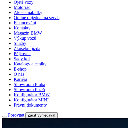
Ojeté vozy
Motorrad
Akce a nabídky
Online objednat na servis
Financování
Kontakty
Magazín BMW
Výkup vozů
Služby
Zkušební jízda
Půjčovna
Sady kol
Katalogy a ceníky
E-shop
O nás
Kariéra
Showroom Praha
Showroom Plzeň
Konfigurátor BMW
Konfigurátor MINI
Právní dokumenty
Porovnat
Začít vyhledávat