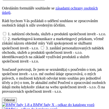
Odesláním formuláře souhlasíte se
zásadami ochrany osobních
údajů
.
Rádi bychom Vás požádali o udělení souhlasu se zpracováním
osobních údajů k níže uvedeným účelům.
1. nabízení obchodu, služeb a produktů společnosti invelt - s.r.o.
2. marketingová komunikace a marketingový průzkum, včetně
získání názoru ohledně míry Vaší spokojenosti se službami
společnosti invelt - s.r.o.
3. zasílání personalizovaných nabídek
obchodu, služeb a produktů společnosti invelt - s.r.o.
identifikovaných na základě využívání produktů a služeb
společnosti invelt - s.r.o.
Současně potvrzuji, že jsem se seznámil(a) s poučením o tom, jak
společnost invelt - s.r.o. mé osobní údaje zpracovává, o mých
právech, o možnosti kdykoli odvolat tento souhlas pro jednotlivé
účely a (iv) o tom, že aktuální znění Poučení o zpracování osobních
údajů mohu kdykoliv získat na webu společnosti invelt - s.r.o. či na
provozovnách společnosti invelt - s.r.o.
Odeslat