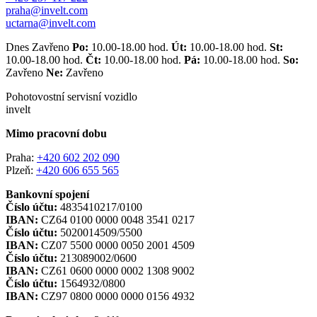
praha@invelt.com
uctarna@invelt.com
Dnes Zavřeno
Po:
10.00-18.00 hod.
Út:
10.00-18.00 hod.
St:
10.00-18.00 hod.
Čt:
10.00-18.00 hod.
Pá:
10.00-18.00 hod.
So:
Zavřeno
Ne:
Zavřeno
Pohotovostní servisní vozidlo
invelt
Mimo pracovní dobu
Praha:
+420 602 202 090
Plzeň:
+420 606 655 565
Bankovní spojení
Číslo účtu:
4835410217/0100
IBAN:
CZ64 0100 0000 0048 3541 0217
Číslo účtu:
5020014509/5500
IBAN:
CZ07 5500 0000 0050 2001 4509
Číslo účtu:
213089002/0600
IBAN:
CZ61 0600 0000 0002 1308 9002
Číslo účtu:
1564932/0800
IBAN:
CZ97 0800 0000 0000 0156 4932