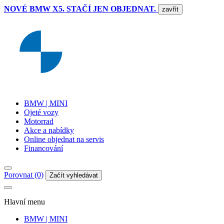
NOVÉ BMW X5. STAČÍ JEN OBJEDNAT.
zavřít
BMW | MINI
Ojeté vozy
Motorrad
Akce a nabídky
Online objednat na servis
Financování
Porovnat (0)
Začít vyhledávat
Hlavní menu
BMW | MINI