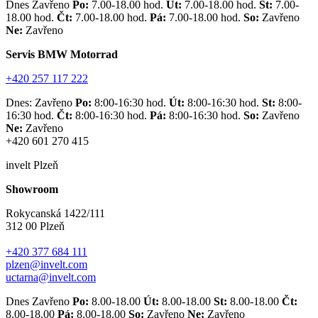
Dnes Zavřeno
Po:
7.00-18.00 hod.
Út:
7.00-18.00 hod.
St:
7.00-
18.00 hod.
Čt:
7.00-18.00 hod.
Pá:
7.00-18.00 hod.
So:
Zavřeno
Ne:
Zavřeno
Servis BMW Motorrad
+420 257 117 222
Dnes: Zavřeno
Po:
8:00-16:30 hod.
Út:
8:00-16:30 hod.
St:
8:00-
16:30 hod.
Čt:
8:00-16:30 hod.
Pá:
8:00-16:30 hod.
So:
Zavřeno
Ne:
Zavřeno
+420 601 270 415
invelt Plzeň
Showroom
Rokycanská 1422/111
312 00 Plzeň
+420 377 684 111
plzen@invelt.com
uctarna@invelt.com
Dnes Zavřeno
Po:
8.00-18.00
Út:
8.00-18.00
St:
8.00-18.00
Čt:
8.00-18.00
Pá:
8.00-18.00
So:
Zavřeno
Ne:
Zavřeno