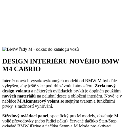
DESIGN INTERIÉRU NOVÉHO BMW
M4 CABRIO
Interiér nových vysokovýkonných modelů od BMW M byl dále
vylepšen, aby ještě více podtrhl závodní atmosféru.
Zcela nový
design volantu
a některých ovládacích prvků je doplněn použitím
nových materiálů
na palubní desce a obložení interiéru. Nově je v
nabídce
M Alcantarový volant
se stejným tvarem a funkčními
prvky, s možností vyhřívání.
Středový ovládací panel
, specifický pro M modely, obsahuje M
volič převodovky (nebo řadicí páku), červené tlačítko Start/Stop,
ovladač BMW iDrive a tlačítka Setup a M Mode pro aktivaci