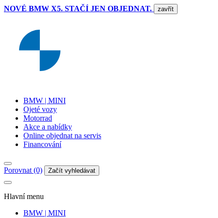
NOVÉ BMW X5. STAČÍ JEN OBJEDNAT.
zavřít
BMW | MINI
Ojeté vozy
Motorrad
Akce a nabídky
Online objednat na servis
Financování
Porovnat (0)
Začít vyhledávat
Hlavní menu
BMW | MINI