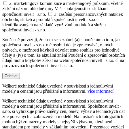
2. marketingová komunikace a marketingový průzkum, včetně
získání názoru ohledně míry Vaší spokojenosti se službami
společnosti invelt - s.r.o.
3. zasílání personalizovaných nabídek
obchodu, služeb a produktů společnosti invelt - s.r.o.
identifikovaných na základě využívání produktů a služeb
společnosti invelt - s.r.o.
Současně potvrzuji, že jsem se seznámil(a) s poučením o tom, jak
společnost invelt - s.r.o. mé osobní údaje zpracovává, o mých
právech, o možnosti kdykoli odvolat tento souhlas pro jednotlivé
účely a (iv) o tom, že aktuální znění Poučení o zpracování osobních
údajů mohu kdykoliv získat na webu společnosti invelt - s.r.o. či na
provozovnách společnosti invelt - s.r.o.
Odeslat
Veškeré technické údaje uvedené v souvislosti s jednotlivými
modely a cenami jsou přibližné a informativní.
více informací
Veškeré technické údaje uvedené v souvislosti s jednotlivými
modely a cenami jsou přibližné a informativní. Společnost invelt -
s.r.o. si vyhrazuje právo změny cen, barev, výbav a technických dat
zde popsaných a zobrazených modelů. Na ilustračních fotografiích
mohou být zobrazeny modely s nejvyšší výbavou, která není
standardem pro modely v základním provedení. Prezentace vozidel