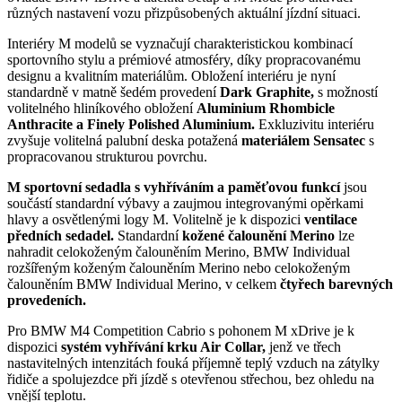
různých nastavení vozu přizpůsobených aktuální jízdní situaci.
Interiéry M modelů se vyznačují charakteristickou kombinací
sportovního stylu a prémiové atmosféry, díky propracovanému
designu a kvalitním materiálům. Obložení interiéru je nyní
standardně v matně šedém provedení
Dark Graphite,
s možností
volitelného hliníkového obložení
Aluminium Rhombicle
Anthracite a Finely Polished Aluminium.
Exkluzivitu interiéru
zvyšuje volitelná palubní deska potažená
materiálem Sensatec
s
propracovanou strukturou povrchu.
M sportovní sedadla s vyhříváním a paměťovou funkcí
jsou
součástí standardní výbavy a zaujmou integrovanými opěrkami
hlavy a osvětlenými logy M. Volitelně je k dispozici
ventilace
předních sedadel.
Standardní
kožené čalounění Merino
lze
nahradit celokoženým čalouněním Merino, BMW Individual
rozšířeným koženým čalouněním Merino nebo celokoženým
čalouněním BMW Individual Merino, v celkem
čtyřech barevných
provedeních.
Pro BMW M4 Competition Cabrio s pohonem M xDrive je k
dispozici
systém vyhřívání krku Air Collar,
jenž ve třech
nastavitelných intenzitách fouká příjemně teplý vzduch na zátylky
řidiče a spolujezdce při jízdě s otevřenou střechou, bez ohledu na
vnější teplotu.