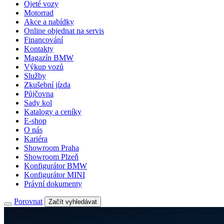
Ojeté vozy
Motorrad
Akce a nabídky
Online objednat na servis
Financování
Kontakty
Magazín BMW
Výkup vozů
Služby
Zkušební jízda
Půjčovna
Sady kol
Katalogy a ceníky
E-shop
O nás
Kariéra
Showroom Praha
Showroom Plzeň
Konfigurátor BMW
Konfigurátor MINI
Právní dokumenty
Porovnat
Začít vyhledávat