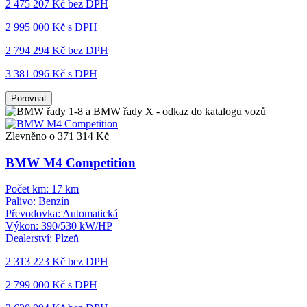
2 475 207 Kč
bez DPH
2 995 000 Kč s DPH
2 794 294 Kč
bez DPH
3 381 096 Kč s DPH
Porovnat
Zlevněno o 371 314 Kč
BMW M4 Competition
Počet km:
17 km
Palivo:
Benzín
Převodovka:
Automatická
Výkon:
390/530 kW/HP
Dealerství:
Plzeň
2 313 223 Kč
bez DPH
2 799 000 Kč s DPH