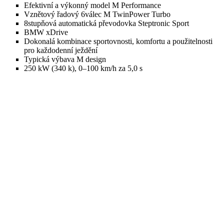
Efektivní a výkonný model M Performance
Vznětový řadový 6válec M TwinPower Turbo
8stupňová automatická převodovka Steptronic Sport
BMW xDrive
Dokonalá kombinace sportovnosti, komfortu a použitelnosti
pro každodenní ježdění
Typická výbava M design
250 kW (340 k), 0–100 km/h za 5,0 s