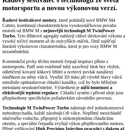
motorsportu a novou výkonovou verzí.
Řadové šestiválcové motory
, které pohánějí nové BMW M4
Cabrio, kombinují charakteristickou vysokootáčkovou povahu
motorů od BMW M s
nejnovější technologií M TwinPower
Turbo.
Tyto třílitrové agregáty nabízejí citlivé dávkování výkonu a
vysoký točivý moment až do nejvyšších otáček, čímž zajišťují
lineární výkonovou charakteristiku, která je pro vozy BMW M
nezaměnitelná.
Konstrukční prvky těchto motorů čerpají inspiraci přímo z
motorsportu. Patří sem extrémně tuhý uzavřený blok bez vložek,
odlehčený kovaný klikový hřídel a ocelový povlak nanášený
nástřikem na stěny válců. Využití 3D tisku při výrobě hlavy válců
umožnilo optimalizovat chladicí kanálky, což by bylo běžnými
metodami neuskutečnitelné. Výsledkem je
nižší hmotnost a
efektivnější teplotní regulace
. Chladicí systém i přívod oleje jsou
přizpůsobeny specifickým požadavkům závodního provozu.
Technologie M TwinPower Turbo
zahrnuje dvě jednokomorová
turbodmychadla, každé zásobující tři válce. Nepřímý mezichladič
stlačeného vzduchu, připojený k nízkoteplotnímu chladicímu
okruhu, a speciální čerpadla zvyšují výkon přeplňovaného motoru.
Přímé vstřikování
High Precision Injection pracující s tlakem až