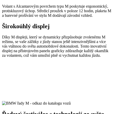
Volant s Alcantarovým povrchem typu M poskytuje ergonomický,
protiskluzový úchop. Středicí proužek v poloze 12 hodin, plaketa M
a barevné prošívání ve stylu M dodávají závodní vzhled.
Širokoúhlý displej
Díky M displeji, který se dynamicky přizpůsobuje zvolenému M
režimu, se vaše zážitky z jízdy stanou ještě intenzivnějšími a více
vás vtáhnou do světa automobilové dokonalosti. Tento inovativní
displej na přístrojovém panelu graficky zdůrazňuje každý okamžik
za volantem, což vám umožní plně si vychutnat každou jízdu.
Řadový šestiválec s technologií ze světa