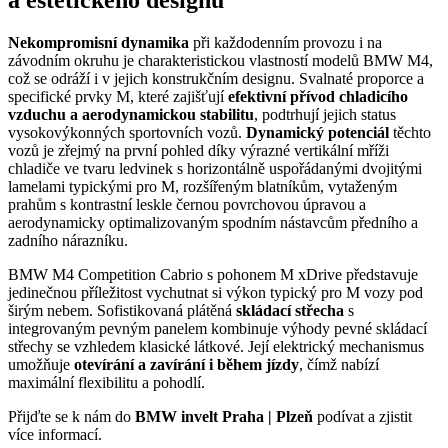
Nekompromisní dynamika
při každodenním provozu i na
závodním okruhu je charakteristickou vlastností modelů BMW M4,
což se odráží i v jejich konstrukčním designu. Svalnaté proporce a
specifické prvky M, které zajišťují
efektivní přívod chladicího
vzduchu a aerodynamickou stabilitu
, podtrhují jejich status
vysokovýkonných sportovních vozů.
Dynamický potenciál
těchto
vozů je zřejmý na první pohled díky výrazné vertikální mříži
chladiče ve tvaru ledvinek s horizontálně uspořádanými dvojitými
lamelami typickými pro M, rozšířeným blatníkům, vytaženým
prahům s kontrastní leskle černou povrchovou úpravou a
aerodynamicky optimalizovaným spodním nástavcům předního a
zadního nárazníku.
BMW M4 Competition Cabrio s pohonem M xDrive představuje
jedinečnou příležitost vychutnat si výkon typický pro M vozy pod
širým nebem. Sofistikovaná plátěná
skládací střecha
s
integrovaným pevným panelem kombinuje výhody pevné skládací
střechy se vzhledem klasické látkové. Její elektrický mechanismus
umožňuje
otevírání a zavírání i během jízdy
, čímž nabízí
maximální flexibilitu a pohodlí.
Přijďte se k nám do
BMW invelt Praha | Plzeň
podívat a zjistit
více informací.