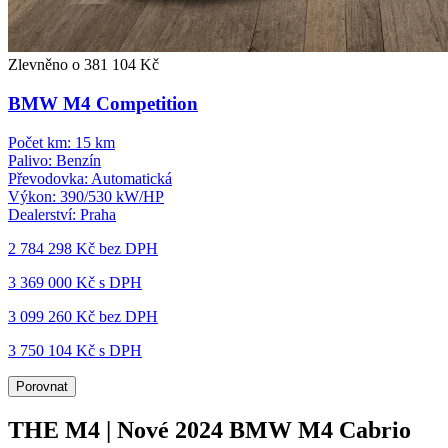
Zlevněno o 381 104 Kč
BMW M4 Competition
Počet km:
15 km
Palivo:
Benzín
Převodovka:
Automatická
Výkon:
390/530 kW/HP
Dealerství:
Praha
2 784 298 Kč
bez DPH
3 369 000 Kč s DPH
3 099 260 Kč
bez DPH
3 750 104 Kč s DPH
Porovnat
THE M4 | Nové 2024 BMW M4 Cabrio