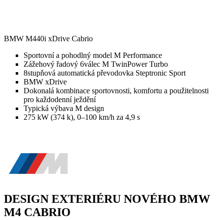
BMW M440i xDrive Cabrio
Sportovní a pohodlný model M Performance
Zážehový řadový 6válec M TwinPower Turbo
8stupňová automatická převodovka Steptronic Sport
BMW xDrive
Dokonalá kombinace sportovnosti, komfortu a použitelnosti
pro každodenní ježdění
Typická výbava M design
275 kW (374 k), 0–100 km/h za 4,9 s
DESIGN EXTERIÉRU NOVÉHO BMW
M4 CABRIO