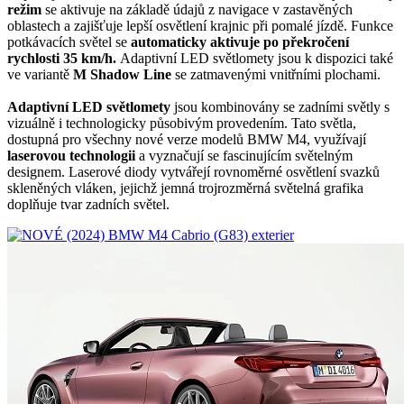
režim
se aktivuje na základě údajů z navigace v zastavěných
oblastech a zajišťuje lepší osvětlení krajnic při pomalé jízdě. Funkce
potkávacích světel se
automaticky aktivuje po překročení
rychlosti 35 km/h.
Adaptivní LED světlomety jsou k dispozici také
ve variantě
M Shadow Line
se zatmavenými vnitřními plochami.
Adaptivní LED světlomety
jsou kombinovány se zadními světly s
vizuálně i technologicky působivým provedením. Tato světla,
dostupná pro všechny nové verze modelů BMW M4, využívají
laserovou technologii
a vyznačují se fascinujícím světelným
designem. Laserové diody vytvářejí rovnoměrné osvětlení svazků
skleněných vláken, jejichž jemná trojrozměrná světelná grafika
doplňuje tvar zadních světel.