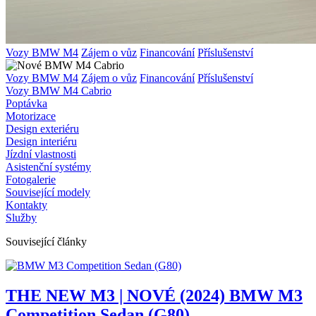
Vozy BMW M4
Zájem o vůz
Financování
Příslušenství
Vozy BMW M4
Zájem o vůz
Financování
Příslušenství
Vozy BMW M4 Cabrio
Poptávka
Motorizace
Design exteriéru
Design interiéru
Jízdní vlastnosti
Asistenční systémy
Fotogalerie
Související modely
Kontakty
Služby
Související články
THE NEW M3 | NOVÉ (2024) BMW M3
Competition Sedan (G80)