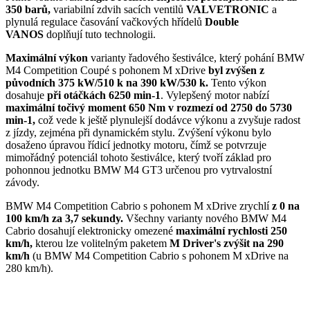
350 barů,
variabilní zdvih sacích ventilů
VALVETRONIC
a
plynulá regulace časování vačkových hřídelů
Double
VANOS
doplňují tuto technologii.
Maximální výkon
varianty řadového šestiválce, který pohání BMW
M4 Competition Coupé s pohonem M xDrive
byl zvýšen z
původních 375 kW/510 k na 390 kW/530 k.
Tento výkon
dosahuje
při otáčkách 6250 min-1
. Vylepšený motor nabízí
maximální točivý moment 650 Nm v rozmezí od 2750 do 5730
min-1,
což vede k ještě plynulejší dodávce výkonu a zvyšuje radost
z jízdy, zejména při dynamickém stylu. Zvýšení výkonu bylo
dosaženo úpravou řídicí jednotky motoru, čímž se potvrzuje
mimořádný potenciál tohoto šestiválce, který tvoří základ pro
pohonnou jednotku BMW M4 GT3 určenou pro vytrvalostní
závody.
BMW M4 Competition Cabrio s pohonem M xDrive zrychlí
z 0 na
100 km/h za 3,7 sekundy.
Všechny varianty nového BMW M4
Cabrio dosahují elektronicky omezené
maximální rychlosti 250
km/h,
kterou lze volitelným paketem
M Driver's zvýšit na 290
km/h
(u BMW M4 Competition Cabrio s pohonem M xDrive na
280 km/h).