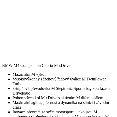
BMW M4 Competition Cabrio M xDrive
Maximální M výkon
Vysokovýkonný zážehový řadový 6válec M TwinPower
Turbo.
8stupňová převodovka M Steptronic Sport s logikou řazení
Drivelogic
Pohon všech kol M xDrive s aktivním M diferenciálem
Maximální agilita, přesnost a dynamika na silnici i závodní
dráze
Inovace převzaté ze světa motorsportu, jako jsou M
karbonová skořepinová sedadla nebo M karbon-keramické