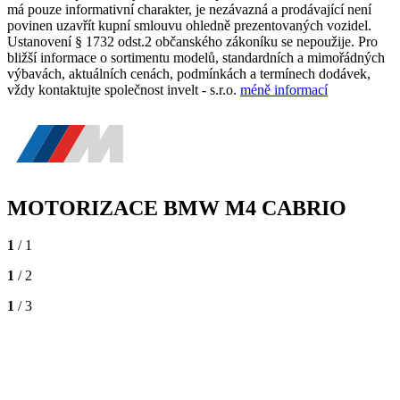
má pouze informativní charakter, je nezávazná a prodávající není
povinen uzavřít kupní smlouvu ohledně prezentovaných vozidel.
Ustanovení § 1732 odst.2 občanského zákoníku se nepoužije. Pro
bližší informace o sortimentu modelů, standardních a mimořádných
výbavách, aktuálních cenách, podmínkách a termínech dodávek,
vždy kontaktujte společnost invelt - s.r.o.
méně informací
MOTORIZACE BMW M4 CABRIO
1
/ 1
1
/ 2
1
/ 3