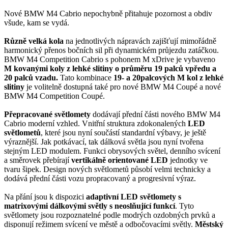
Nové BMW M4 Cabrio nepochybně přitahuje pozornost a obdiv
všude, kam se vydá.
Různě velká kola
na jednotlivých nápravách zajišťují mimořádně
harmonický přenos bočních sil při dynamickém průjezdu zatáčkou.
BMW M4 Competition Cabrio s pohonem M xDrive je vybaveno
M kovanými koly z lehké slitiny o průměru 19 palců vpředu a
20 palců vzadu.
Tato kombinace
19- a 20palcových M kol z lehké
slitiny
je volitelně dostupná také pro nové BMW M4 Coupé a nové
BMW M4 Competition Coupé.
Přepracované světlomety
dodávají přední části nového BMW M4
Cabrio moderní vzhled. Vnitřní struktura zdokonalených
LED
světlometů
, které jsou nyní součástí standardní výbavy, je ještě
výraznější. Jak potkávací, tak dálková světla jsou nyní tvořena
stejným LED modulem. Funkci obrysových světel, denního svícení
a směrovek přebírají
vertikálně orientované LED
jednotky ve
tvaru šipek. Design nových světlometů působí velmi technicky a
dodává přední části vozu propracovaný a progresivní výraz.
Na přání jsou k dispozici
adaptivní LED světlomety s
matrixovými dálkovými světly s neoslňující funkcí
. Tyto
světlomety jsou rozpoznatelné podle modrých ozdobných prvků a
disponují režimem svícení ve městě a odbočovacími světly.
Městský