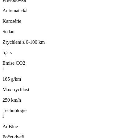
Převodovka
Automatická
Karosérie
Sedan
Zrychlení z 0-100 km
5,2 s
Emise CO2
i
165 g/km
Max. rychlost
250 km/h
Technologie
i
AdBlue
Počet dveří