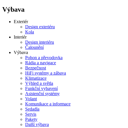
Výbava
Exteriér
Design exteriéru
Kola
Interiér
Design interiéru
Čalounění
Výbava
Pohon a převodovka
Rádia a navigace
Bezpečnost
HiFi systémy a zábava
Klimatizace
Výhled a světla
Funkční vybavení
Asistenční systémy
Volant
Komunikace a informace
Sedadla
Servis
Pakety
Další výbava