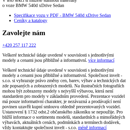
V této sekci si můžete stáhnout materiály
o voze BMW 540d xDrive Sedan
Specifikace vozu v PDF - BMW 540d xDrive Sedan
Ceníky a katalogy
Zavolejte nám
+420 257 117 222
Veškeré technické údaje uvedené v souvislosti s jednotlivými
modely a cenami jsou přibližné a informativní.
více informací
Veškeré technické údaje uvedené v souvislosti s jednotlivými
modely a cenami jsou přibližné a informativní. Společnost invelt -
s.r.o. si vyhrazuje právo změny cen, barev, výbav a technických dat
zde popsaných a zobrazených modelů. Na ilustračních fotografiích
mohou být zobrazeny modely s nejvyšší výbavou, která není
standardem pro modely v základním provedení. Prezentace vozidel
má pouze informativní charakter, je nezávazná a prodávající není
povinen uzavřít kupní smlouvu ohledně prezentovaných vozidel.
Ustanovení § 1732 odst.2 občanského zákoníku se nepoužije. Pro
bližší informace o sortimentu modelů, standardních a mimořádných
výbavách, aktuálních cenách, podmínkách a termínech dodávek,
vždy kontaktujte společnost invelt - s.r.o.
méně informací