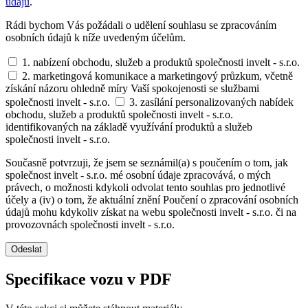
údajů
.
Rádi bychom Vás požádali o udělení souhlasu se zpracováním
osobních údajů k níže uvedeným účelům.
1. nabízení obchodu, služeb a produktů společnosti invelt - s.r.o.
2. marketingová komunikace a marketingový průzkum, včetně
získání názoru ohledně míry Vaší spokojenosti se službami
společnosti invelt - s.r.o.
3. zasílání personalizovaných nabídek
obchodu, služeb a produktů společnosti invelt - s.r.o.
identifikovaných na základě využívání produktů a služeb
společnosti invelt - s.r.o.
Současně potvrzuji, že jsem se seznámil(a) s poučením o tom, jak
společnost invelt - s.r.o. mé osobní údaje zpracovává, o mých
právech, o možnosti kdykoli odvolat tento souhlas pro jednotlivé
účely a (iv) o tom, že aktuální znění Poučení o zpracování osobních
údajů mohu kdykoliv získat na webu společnosti invelt - s.r.o. či na
provozovnách společnosti invelt - s.r.o.
Odeslat
Specifikace vozu v PDF