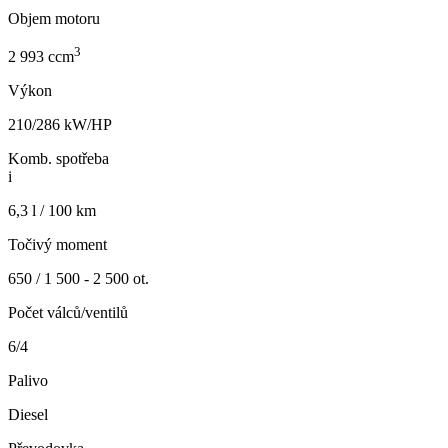
Objem motoru
3
2 993 ccm
Výkon
210/286 kW/HP
Komb. spotřeba
i
6,3 l / 100 km
Točivý moment
650 / 1 500 - 2 500 ot.
Počet válců/ventilů
6/4
Palivo
Diesel