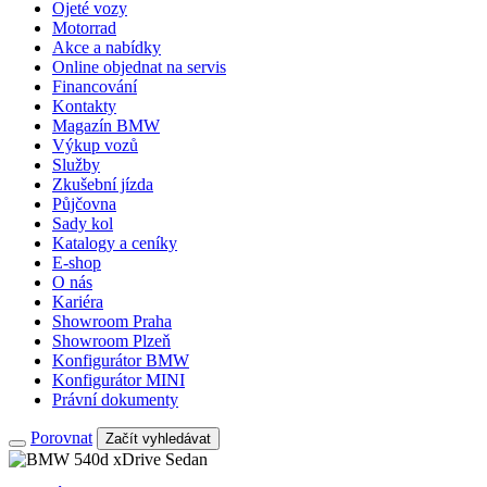
Ojeté vozy
Motorrad
Akce a nabídky
Online objednat na servis
Financování
Kontakty
Magazín BMW
Výkup vozů
Služby
Zkušební jízda
Půjčovna
Sady kol
Katalogy a ceníky
E-shop
O nás
Kariéra
Showroom Praha
Showroom Plzeň
Konfigurátor BMW
Konfigurátor MINI
Právní dokumenty
Porovnat
Začít vyhledávat