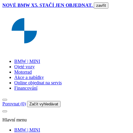
NOVÉ BMW X5. STAČÍ JEN OBJEDNAT.
zavřít
BMW | MINI
Ojeté vozy
Motorrad
Akce a nabídky
Online objednat na servis
Financování
Porovnat (0)
Začít vyhledávat
Hlavní menu
BMW | MINI