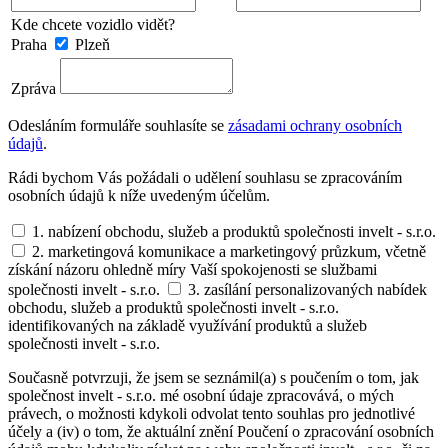
Kde chcete vozidlo vidět?
Praha
Plzeň
Zpráva
Odesláním formuláře souhlasíte se
zásadami ochrany osobních
údajů
.
Rádi bychom Vás požádali o udělení souhlasu se zpracováním
osobních údajů k níže uvedeným účelům.
1. nabízení obchodu, služeb a produktů společnosti invelt - s.r.o.
2. marketingová komunikace a marketingový průzkum, včetně
získání názoru ohledně míry Vaší spokojenosti se službami
společnosti invelt - s.r.o.
3. zasílání personalizovaných nabídek
obchodu, služeb a produktů společnosti invelt - s.r.o.
identifikovaných na základě využívání produktů a služeb
společnosti invelt - s.r.o.
Současně potvrzuji, že jsem se seznámil(a) s poučením o tom, jak
společnost invelt - s.r.o. mé osobní údaje zpracovává, o mých
právech, o možnosti kdykoli odvolat tento souhlas pro jednotlivé
účely a (iv) o tom, že aktuální znění Poučení o zpracování osobních