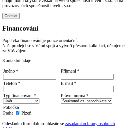
údajů mohu kdykoliv získat na webu společnosti invelt - s.r.o. či na
provozovnách společnosti invelt - s.r.o.
Odeslat
Financování
Poptávka financování je pouze orientační.
Naši prodejci se s Vámi spojí a vytvoří přesnou kalkulaci, děkujeme
za Váš zájem.
Kontaktní údaje
Jméno *
Příjmení *
Telefon *
E-mail *
Typ financování *
Právní norma *
Pobočka
Praha
Plzeň
Odesláním formuláře souhlasíte se
zásadami ochrany osobních