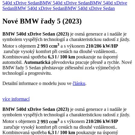
540d xDrive Sedan
BMW 540d xDrive Sedan
BMW 540d xDrive
Sedan
BMW 540d xDrive Sedan
BMW 540d xDrive Sedan
Nové BMW řady 5 (2023)
BMW 540d xDrive Sedan (2023)
je osmá generace a i nadále je
symbolem vyspělých technologií a charakteristickou radostí z jízdy.
3
Motor s objemem
2 993 ccm
a s výkonem
210/286 kW/HP
zaručuje vysoký komfort při cestách na dlouhé vzdálenosti..
Kombinovaná spotřeba
6,3 l / 100 km
poukazuje na úsporný
automobil.
Automatická
převodovka pracuje přesně a rychle. Nové
BMW řady 5 Sedan představuje ztělesnění zcela výjimečných
technologií a progresivitu.
Detailní informace o modelu jsou ve
článku
.
více informací
BMW 540d xDrive Sedan (2023)
je osmá generace a i nadále je
symbolem vyspělých technologií a charakteristickou radostí z jízdy.
3
Motor s objemem
2 993 ccm
a s výkonem
210/286 kW/HP
zaručuje vysoký komfort při cestách na dlouhé vzdálenosti..
Kombinovaná spotřeba
6,3 l / 100 km
poukazuje na úsporný