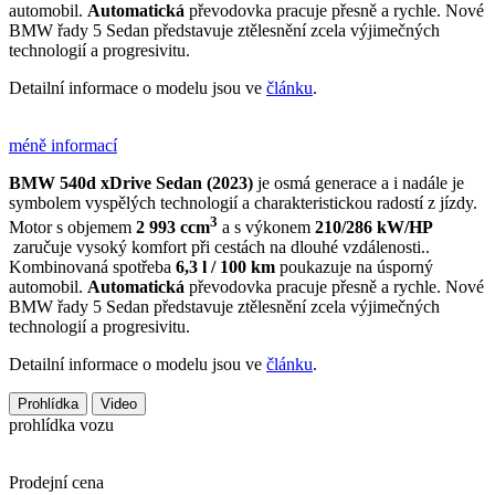
automobil.
Automatická
převodovka pracuje přesně a rychle. Nové
BMW řady 5 Sedan představuje ztělesnění zcela výjimečných
technologií a progresivitu.
Detailní informace o modelu jsou ve
článku
.
méně informací
BMW 540d xDrive Sedan (2023)
je osmá generace a i nadále je
symbolem vyspělých technologií a charakteristickou radostí z jízdy.
3
Motor s objemem
2 993 ccm
a s výkonem
210/286 kW/HP
zaručuje vysoký komfort při cestách na dlouhé vzdálenosti..
Kombinovaná spotřeba
6,3 l / 100 km
poukazuje na úsporný
automobil.
Automatická
převodovka pracuje přesně a rychle. Nové
BMW řady 5 Sedan představuje ztělesnění zcela výjimečných
technologií a progresivitu.
Detailní informace o modelu jsou ve
článku
.
Prohlídka
Video
prohlídka vozu
Prodejní cena