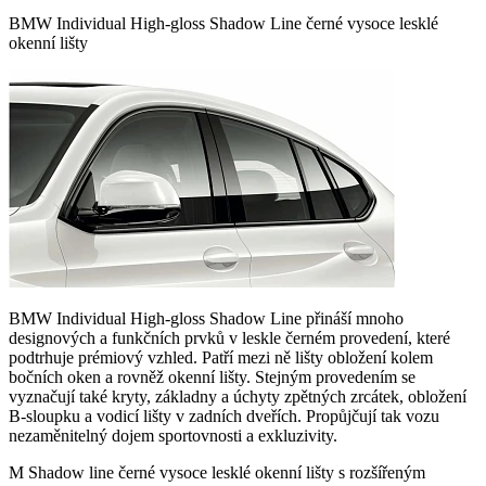
BMW Individual High-gloss Shadow Line černé vysoce lesklé
okenní lišty
BMW Individual High-gloss Shadow Line přináší mnoho
designových a funkčních prvků v leskle černém provedení, které
podtrhuje prémiový vzhled. Patří mezi ně lišty obložení kolem
bočních oken a rovněž okenní lišty. Stejným provedením se
vyznačují také kryty, základny a úchyty zpětných zrcátek, obložení
B-sloupku a vodicí lišty v zadních dveřích. Propůjčují tak vozu
nezaměnitelný dojem sportovnosti a exkluzivity.
M Shadow line černé vysoce lesklé okenní lišty s rozšířeným