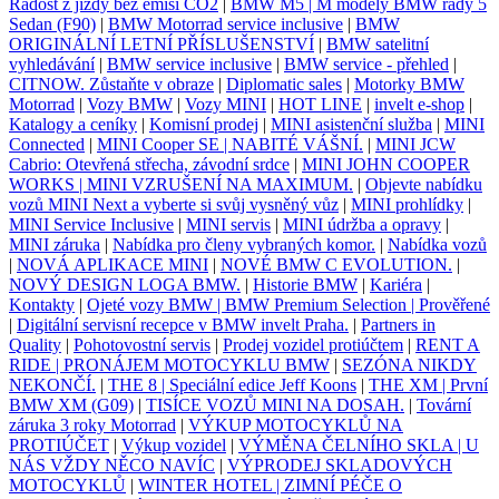
Radost z jízdy bez emisí CO2
|
BMW M5 | M modely BMW řady 5
Sedan (F90)
|
BMW Motorrad service inclusive
|
BMW
ORIGINÁLNÍ LETNÍ PŘÍSLUŠENSTVÍ
|
BMW satelitní
vyhledávání
|
BMW service inclusive
|
BMW service - přehled
|
CITNOW. Zůstaňte v obraze
|
Diplomatic sales
|
Motorky BMW
Motorrad
|
Vozy BMW
|
Vozy MINI
|
HOT LINE
|
invelt e-shop
|
Katalogy a ceníky
|
Komisní prodej
|
MINI asistenční služba
|
MINI
Connected
|
MINI Cooper SE | NABITÉ VÁŠNÍ.
|
MINI JCW
Cabrio: Otevřená střecha, závodní srdce
|
MINI JOHN COOPER
WORKS | MINI VZRUŠENÍ NA MAXIMUM.
|
Objevte nabídku
vozů MINI Next a vyberte si svůj vysněný vůz
|
MINI prohlídky
|
MINI Service Inclusive
|
MINI servis
|
MINI údržba a opravy
|
MINI záruka
|
Nabídka pro členy vybraných komor.
|
Nabídka vozů
|
NOVÁ APLIKACE MINI
|
NOVÉ BMW C EVOLUTION.
|
NOVÝ DESIGN LOGA BMW.
|
Historie BMW
|
Kariéra
|
Kontakty
|
Ojeté vozy BMW | BMW Premium Selection | Prověřené
|
Digitální servisní recepce v BMW invelt Praha.
|
Partners in
Quality
|
Pohotovostní servis
|
Prodej vozidel protiúčtem
|
RENT A
RIDE | PRONÁJEM MOTOCYKLU BMW
|
SEZÓNA NIKDY
NEKONČÍ.
|
THE 8 | Speciální edice Jeff Koons
|
THE XM | První
BMW XM (G09)
|
TISÍCE VOZŮ MINI NA DOSAH.
|
Tovární
záruka 3 roky Motorrad
|
VÝKUP MOTOCYKLŮ NA
PROTIÚČET
|
Výkup vozidel
|
VÝMĚNA ČELNÍHO SKLA | U
NÁS VŽDY NĚCO NAVÍC
|
VÝPRODEJ SKLADOVÝCH
MOTOCYKLŮ
|
WINTER HOTEL | ZIMNÍ PÉČE O