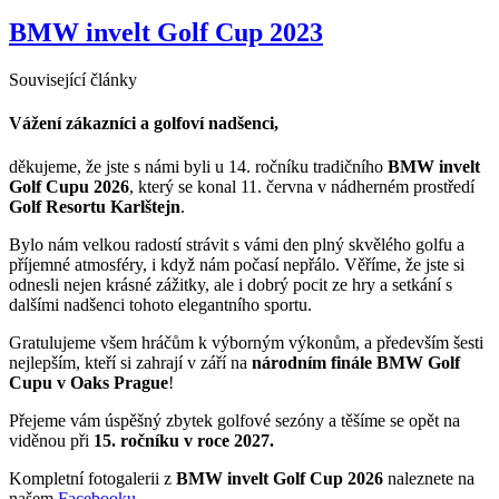
BMW invelt Golf Cup 2023
Související články
Vážení zákazníci a golfoví nadšenci,
děkujeme, že jste s námi byli u 14. ročníku tradičního
BMW invelt
Golf Cupu 2026
, který se konal 11. června v nádherném prostředí
Golf Resortu Karlštejn
.
Bylo nám velkou radostí strávit s vámi den plný skvělého golfu a
příjemné atmosféry, i když nám počasí nepřálo. Věříme, že jste si
odnesli nejen krásné zážitky, ale i dobrý pocit ze hry a setkání s
dalšími nadšenci tohoto elegantního sportu.
Gratulujeme všem hráčům k výborným výkonům, a především šesti
nejlepším, kteří si zahrají v září na
národním finále BMW Golf
Cupu v Oaks Prague
!
Přejeme vám úspěšný zbytek golfové sezóny a těšíme se opět na
viděnou při
15. ročníku v roce 2027.
Kompletní fotogalerii z
BMW invelt Golf Cup 2026
naleznete na
našem
Facebooku.