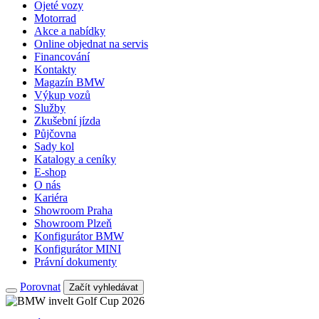
Ojeté vozy
Motorrad
Akce a nabídky
Online objednat na servis
Financování
Kontakty
Magazín BMW
Výkup vozů
Služby
Zkušební jízda
Půjčovna
Sady kol
Katalogy a ceníky
E-shop
O nás
Kariéra
Showroom Praha
Showroom Plzeň
Konfigurátor BMW
Konfigurátor MINI
Právní dokumenty
Porovnat
Začít vyhledávat