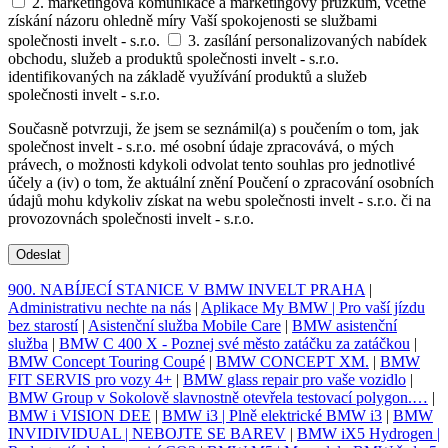
2. marketingová komunikace a marketingový průzkum, včetně
získání názoru ohledně míry Vaší spokojenosti se službami
společnosti invelt - s.r.o.
3. zasílání personalizovaných nabídek
obchodu, služeb a produktů společnosti invelt - s.r.o.
identifikovaných na základě využívání produktů a služeb
společnosti invelt - s.r.o.
Současně potvrzuji, že jsem se seznámil(a) s poučením o tom, jak
společnost invelt - s.r.o. mé osobní údaje zpracovává, o mých
právech, o možnosti kdykoli odvolat tento souhlas pro jednotlivé
účely a (iv) o tom, že aktuální znění Poučení o zpracování osobních
údajů mohu kdykoliv získat na webu společnosti invelt - s.r.o. či na
provozovnách společnosti invelt - s.r.o.
Odeslat
900. NABÍJECÍ STANICE V BMW INVELT PRAHA
|
Administrativu nechte na nás
|
Aplikace My BMW | Pro vaší jízdu
bez starostí
|
Asistenční služba Mobile Care
|
BMW asistenční
služba
|
BMW C 400 X - Poznej své město zatáčku za zatáčkou
|
BMW Concept Touring Coupé
|
BMW CONCEPT XM.
|
BMW
FIT SERVIS pro vozy 4+
|
BMW glass repair pro vaše vozidlo
|
BMW Group v Sokolově slavnostně otevřela testovací polygon.…
|
BMW i VISION DEE
|
BMW i3 | Plně elektrické BMW i3
|
BMW
INVIDIVIDUAL | NEBOJTE SE BAREV
|
BMW iX5 Hydrogen |