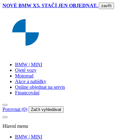
NOVÉ BMW X5. STAČÍ JEN OBJEDNAT.
zavřít
BMW | MINI
Ojeté vozy
Motorrad
Akce a nabídky
Online objednat na servis
Financování
Porovnat (0)
Začít vyhledávat
Hlavní menu
BMW | MINI