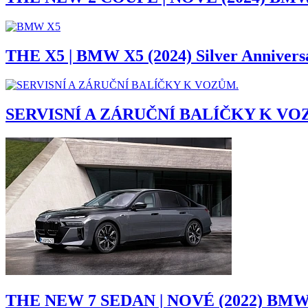
THE X5 | BMW X5 (2024) Silver Anniversa
SERVISNÍ A ZÁRUČNÍ BALÍČKY K V
THE NEW 7 SEDAN | NOVÉ (2022) BMW