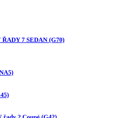
 ŘADY 7 SEDAN (G70)
(NA5)
45)
řady 2 Coupé (G42)