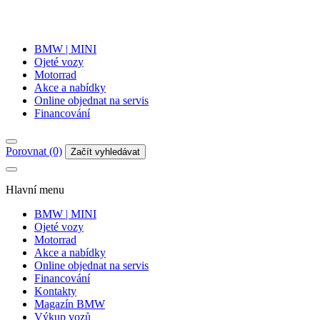
BMW | MINI
Ojeté vozy
Motorrad
Akce a nabídky
Online objednat na servis
Financování
Porovnat (0)
Začít vyhledávat
Hlavní menu
BMW | MINI
Ojeté vozy
Motorrad
Akce a nabídky
Online objednat na servis
Financování
Kontakty
Magazín BMW
Výkup vozů