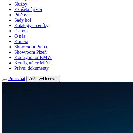
Služby
Zkušební jízda
Půjčovna
Sady kol
Katalogy a ceníky
E-shop
O nás
Kariéra
Showroom Praha
Showroom Plzeň
Konfigurátor BMW
Konfigurátor MINI
Právní dokumenty
Porovnat
Začít vyhledávat