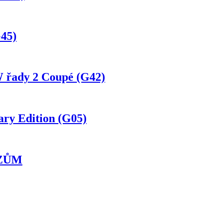
45)
řady 2 Coupé (G42)
ry Edition (G05)
OZŮM