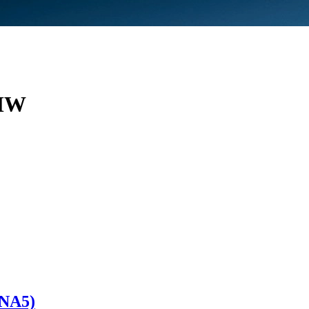
MW
(NA5)