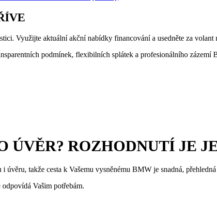
ŘÍVE
stici. Využijte aktuální akční nabídky financování a usedněte za v
transparentních podmínek, flexibilních splátek a profesionálního zázem
O ÚVĚR? ROZHODNUTÍ JE JE
gu i úvěru, takže cesta k Vašemu vysněnému BMW je snadná, přehledná
épe odpovídá Vašim potřebám.