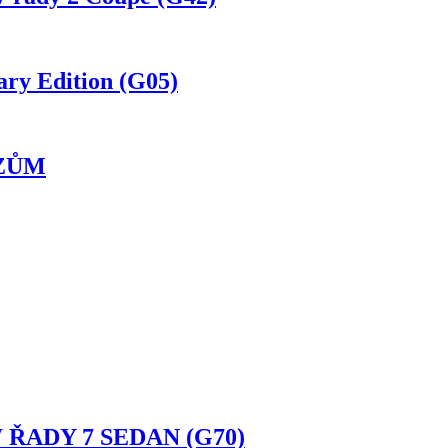
ry Edition (G05)
OZŮM
 ŘADY 7 SEDAN (G70)