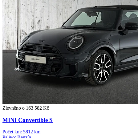
Zlevněno o 163 582 Kč
MINI Convertible S
Počet km:
5812 km
Palivo:
Benzín