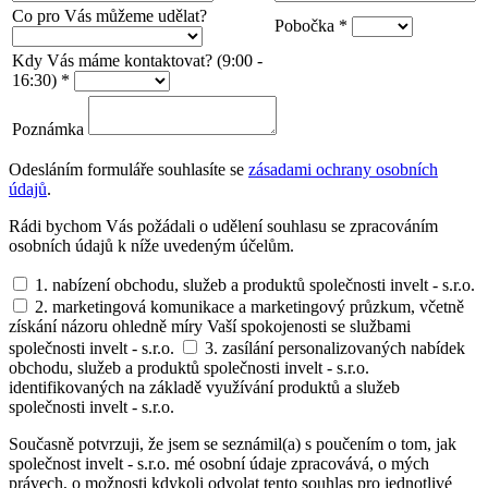
Co pro Vás můžeme udělat?
Pobočka
*
Kdy Vás máme kontaktovat? (9:00 -
16:30)
*
Poznámka
Odesláním formuláře souhlasíte se
zásadami ochrany osobních
údajů
.
Rádi bychom Vás požádali o udělení souhlasu se zpracováním
osobních údajů k níže uvedeným účelům.
1. nabízení obchodu, služeb a produktů společnosti invelt - s.r.o.
2. marketingová komunikace a marketingový průzkum, včetně
získání názoru ohledně míry Vaší spokojenosti se službami
společnosti invelt - s.r.o.
3. zasílání personalizovaných nabídek
obchodu, služeb a produktů společnosti invelt - s.r.o.
identifikovaných na základě využívání produktů a služeb
společnosti invelt - s.r.o.
Současně potvrzuji, že jsem se seznámil(a) s poučením o tom, jak
společnost invelt - s.r.o. mé osobní údaje zpracovává, o mých
právech, o možnosti kdykoli odvolat tento souhlas pro jednotlivé