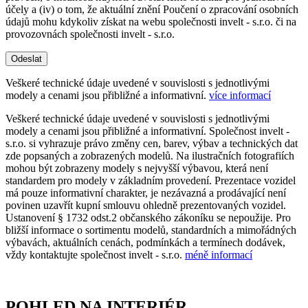
účely a (iv) o tom, že aktuální znění Poučení o zpracování osobních
údajů mohu kdykoliv získat na webu společnosti invelt - s.r.o. či na
provozovnách společnosti invelt - s.r.o.
Odeslat
Veškeré technické údaje uvedené v souvislosti s jednotlivými
modely a cenami jsou přibližné a informativní.
více informací
Veškeré technické údaje uvedené v souvislosti s jednotlivými
modely a cenami jsou přibližné a informativní. Společnost invelt -
s.r.o. si vyhrazuje právo změny cen, barev, výbav a technických dat
zde popsaných a zobrazených modelů. Na ilustračních fotografiích
mohou být zobrazeny modely s nejvyšší výbavou, která není
standardem pro modely v základním provedení. Prezentace vozidel
má pouze informativní charakter, je nezávazná a prodávající není
povinen uzavřít kupní smlouvu ohledně prezentovaných vozidel.
Ustanovení § 1732 odst.2 občanského zákoníku se nepoužije. Pro
bližší informace o sortimentu modelů, standardních a mimořádných
výbavách, aktuálních cenách, podmínkách a termínech dodávek,
vždy kontaktujte společnost invelt - s.r.o.
méně informací
POHLED NA INTERIÉR