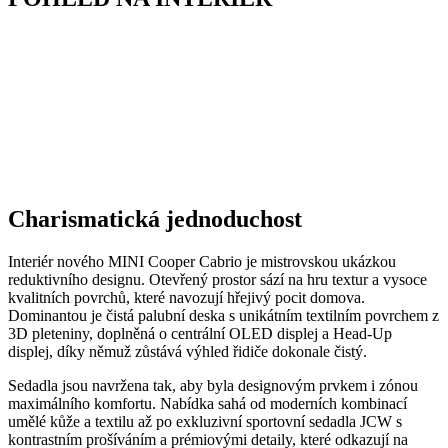
Charismatická jednoduchost
Interiér nového MINI Cooper Cabrio je mistrovskou ukázkou
reduktivního designu. Otevřený prostor sází na hru textur a vysoce
kvalitních povrchů, které navozují hřejivý pocit domova.
Dominantou je čistá palubní deska s unikátním textilním povrchem z
3D pleteniny, doplněná o centrální OLED displej a Head-Up
displej, díky němuž zůstává výhled řidiče dokonale čistý.
Sedadla jsou navržena tak, aby byla designovým prvkem i zónou
maximálního komfortu. Nabídka sahá od moderních kombinací
umělé kůže a textilu až po exkluzivní sportovní sedadla JCW s
kontrastním prošíváním a prémiovými detaily, které odkazují na