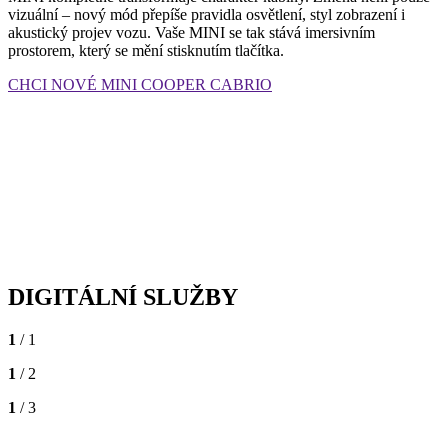
vizuální – nový mód přepíše pravidla osvětlení, styl zobrazení i
akustický projev vozu. Vaše MINI se tak stává imersivním
prostorem, který se mění stisknutím tlačítka.
CHCI NOVÉ MINI COOPER CABRIO
DIGITÁLNÍ SLUŽBY
1
/ 1
1
/ 2
1
/ 3