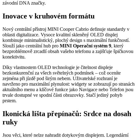
závodní DNA značky.
Inovace v kruhovém formátu
Nový centrální přístroj MINI Cooper Cabrio definuje standardy v
oblasti digitalizace. Vysoce kvalitní skleněný OLED displej
kombinuje minimalistický, plochý design s maximální funkčností.
Slouží jako centrální hub pro
MINI Operační systém 9
, který
bezproblémově zrcadlí obsah vašeho telefonu a zajišťuje špičkovou
konektivitu.
Díky vlastnostem OLED technologie je čitelnost displeje
bezkonkurenční za všech světelných podmínek – což oceníte
zejména při jízdě pod širým nebem. Uživatelské rozhraní je
navrženo pro maximální plynulost: widgety se zobrazují po stranách
aktuálního menu a klíčové funkce jako Navigace nebo Telefon jsou
trvale dostupné ve spodní části obrazovky. Stačí jediný pohyb
prstem.
Ikonická lišta přepínačů: Srdce na dosah
ruky
Jsou věci, které nelze nahradit dotykovým displejem. Legendární