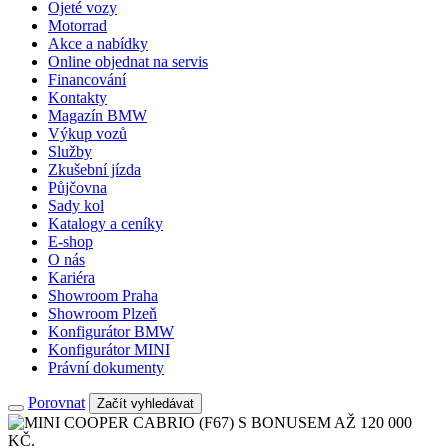
Ojeté vozy
Motorrad
Akce a nabídky
Online objednat na servis
Financování
Kontakty
Magazín BMW
Výkup vozů
Služby
Zkušební jízda
Půjčovna
Sady kol
Katalogy a ceníky
E-shop
O nás
Kariéra
Showroom Praha
Showroom Plzeň
Konfigurátor BMW
Konfigurátor MINI
Právní dokumenty
Porovnat
Začít vyhledávat