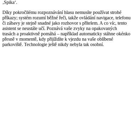
‚Spika‘.
Díky pokročilému rozpoznávání hlasu nemusíte používat strohé
příkazy; systém rozumí běžné řeči, takže ovládání navigace, telefonu
či zábavy je stejně snadné jako rozhovor s přítelem. A co víc, tento
asistent se neustále učí. Poznává vaše zvyky na opakovaných
trasách a proaktivně pomáhá – například automaticky stáhne okénko
přesně v momentě, kdy přijíždíte k vjezdu na vaše oblíbené
parkoviště. Technologie ještě nikdy nebyla tak osobní.