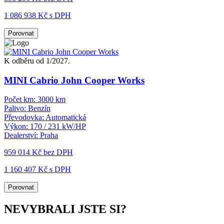
1 086 938 Kč s DPH
Porovnat
K odběru od 1/2027.
MINI Cabrio John Cooper Works
Počet km:
3000 km
Palivo:
Benzín
Převodovka:
Automatická
Výkon:
170 / 231 kW/HP
Dealerství:
Praha
959 014 Kč
bez DPH
1 160 407 Kč s DPH
Porovnat
NEVYBRALI JSTE SI?