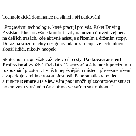
Technologická dominance na silnici i při parkování
„Progresivní technologie, které pracují pro vás. Paket Driving
Assistant Plus povyšuje komfort jízdy na novou úroveň, zejména
na delších trasách, kde aktivně asistuje s řízením a držením stopy.
Důraz na srozumitelný design ovládání zaručuje, že technologie
slouží řidiči, nikoliv naopak.
Skutečnou magii však zažijete v cíli cesty.
Parkovací asistent
Professional
využívá fúzi dat z 12 senzorů a 4 kamer k preciznímu
rozpoznání prostoru. I v těch nejtěsnějších místech převezme řízení
a zaparkuje s milimetrovou přesností. Panoramatický pohled
a funkce
Remote 3D View
vám pak umožňují zkontrolovat situaci
kolem vozu v reálném čase přímo ve vašem smartphonu.“