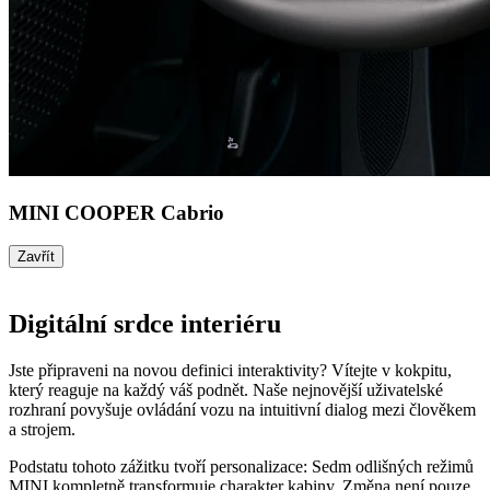
MINI COOPER Cabrio
Zavřít
Digitální srdce interiéru
Jste připraveni na novou definici interaktivity? Vítejte v kokpitu,
který reaguje na každý váš podnět. Naše nejnovější uživatelské
rozhraní povyšuje ovládání vozu na intuitivní dialog mezi člověkem
a strojem.
Podstatu tohoto zážitku tvoří personalizace: Sedm odlišných režimů
MINI kompletně transformuje charakter kabiny. Změna není pouze