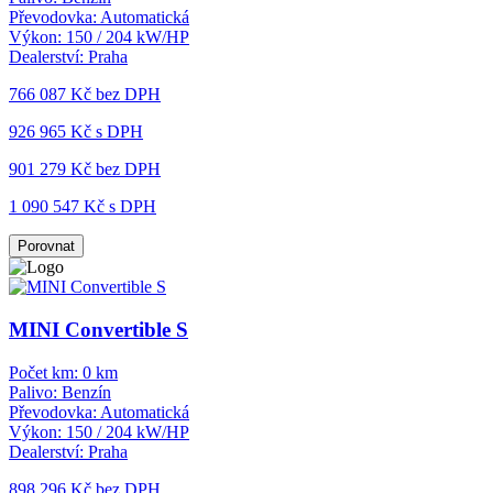
Převodovka:
Automatická
Výkon:
150 / 204 kW/HP
Dealerství:
Praha
766 087 Kč
bez DPH
926 965 Kč s DPH
901 279 Kč
bez DPH
1 090 547 Kč s DPH
Porovnat
MINI Convertible S
Počet km:
0 km
Palivo:
Benzín
Převodovka:
Automatická
Výkon:
150 / 204 kW/HP
Dealerství:
Praha
898 296 Kč
bez DPH