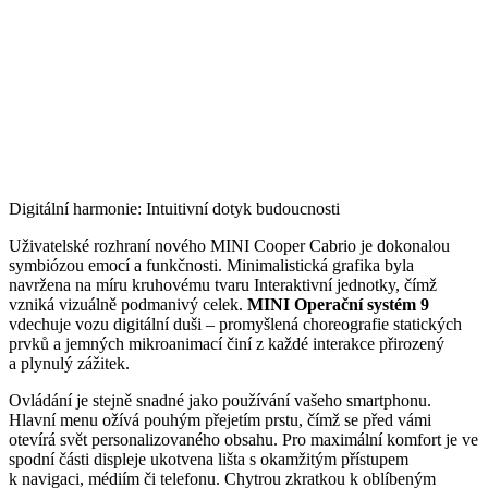
Digitální harmonie: Intuitivní dotyk budoucnosti
Uživatelské rozhraní nového MINI Cooper Cabrio je dokonalou
symbiózou emocí a funkčnosti. Minimalistická grafika byla
navržena na míru kruhovému tvaru Interaktivní jednotky, čímž
vzniká vizuálně podmanivý celek.
MINI Operační systém 9
vdechuje vozu digitální duši – promyšlená choreografie statických
prvků a jemných mikroanimací činí z každé interakce přirozený
a plynulý zážitek.
Ovládání je stejně snadné jako používání vašeho smartphonu.
Hlavní menu ožívá pouhým přejetím prstu, čímž se před vámi
otevírá svět personalizovaného obsahu. Pro maximální komfort je ve
spodní části displeje ukotvena lišta s okamžitým přístupem
k navigaci, médiím či telefonu. Chytrou zkratkou k oblíbeným