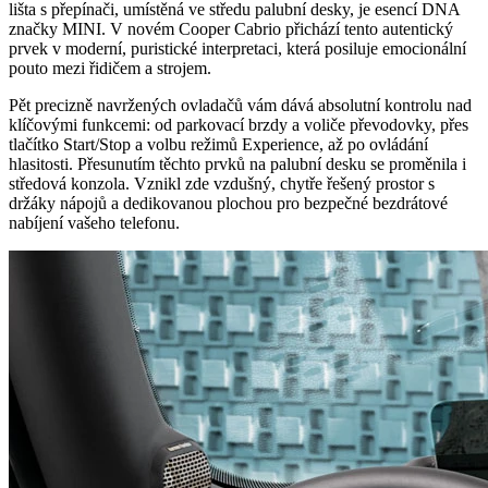
lišta s přepínači, umístěná ve středu palubní desky, je esencí DNA
značky MINI. V novém Cooper Cabrio přichází tento autentický
prvek v moderní, puristické interpretaci, která posiluje emocionální
pouto mezi řidičem a strojem.
Pět precizně navržených ovladačů vám dává absolutní kontrolu nad
klíčovými funkcemi: od parkovací brzdy a voliče převodovky, přes
tlačítko Start/Stop a volbu režimů Experience, až po ovládání
hlasitosti. Přesunutím těchto prvků na palubní desku se proměnila i
středová konzola. Vznikl zde vzdušný, chytře řešený prostor s
držáky nápojů a dedikovanou plochou pro bezpečné bezdrátové
nabíjení vašeho telefonu.