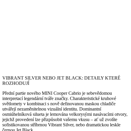
VIBRANT SILVER NEBO JET BLACK: DETAILY KTERÉ
ROZHODUJÍ
Přední partie nového MINI Cooper Cabrio je sebevědomou
interpretací legendární tváře značky. Charakteristické kruhové
světlomety v kombinaci s nově definovanou maskou chladiče
utvářejí nezaměnitelnou vizuální identitu. Dominantní
osmiúhelníková silueta je lemována velkorysými nasávacími otvory,
jejichž provedení lze přizpůsobit vašemu vkusu – ať už zvolíte
sofistikovanou stříbrnou Vibrant Silver, nebo dramatickou leskle
černou Jet Black.