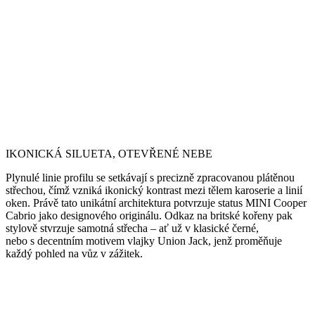
IKONICKÁ SILUETA, OTEVŘENÉ NEBE
Plynulé linie profilu se setkávají s precizně zpracovanou plátěnou
střechou, čímž vzniká ikonický kontrast mezi tělem karoserie a linií
oken. Právě tato unikátní architektura potvrzuje status MINI Cooper
Cabrio jako designového originálu. Odkaz na britské kořeny pak
stylově stvrzuje samotná střecha – ať už v klasické černé,
nebo s decentním motivem vlajky Union Jack, jenž proměňuje
každý pohled na vůz v zážitek.