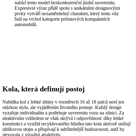
nabízí tento model bezkonkurenční jízdní suverenitu.
Expresivní výraz přídě spolu s unikátními designovými
prvky vytváří nezaměnitelný charakter, který tento vůz
řadí na vrchol kategorie prémiových kompaktních
automobilů.
Kola, která definují postoj
Nabídka kol z lehké slitiny v rozměrech 16 až 18 palců není jen
otázkou stylu, ale vyjádřením životního postoje. Každý design
vyzařuje individualitu a podtrhuje suverenitu vozu na silnici. Za
atraktivním vzhledem se však skrývá i odpovědnost: díky lehké
konstrukci a využití recyklovaného hliníku tato kola aktivně snižují
uhlíkovou stopu a přispívají k udržitelnější budoucnosti, aniž by
slevovala z vizuální atraktivity.