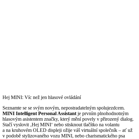
Hej MINI: Víc než jen hlasové ovládání
Seznamte se se svým novým, nepostradatelným spolujezdcem.
MINI Intelligent Personal Assistant
je prvním plnohodnotným
hlasovým asistentem značky, který mění povely v přirozený dialog.
Stačí vyslovit ‚Hej MINI‘ nebo stisknout tlačítko na volantu
a na kruhovém OLED displeji ožije váš virtuální společník – ať už
v podobě stylizovaného vozu MINI, nebo charismatického psa