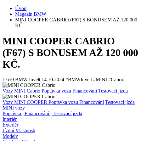
Úvod
Magazín BMW
MINI COOPER CABRIO (F67) S BONUSEM AŽ 120 000
KČ.
MINI COOPER CABRIO
(F67) S BONUSEM AŽ 120 000
KČ.
1 650
BMW Invelt
14.10.2024
#BMWInvelt #MINI #Cabrio
Vozy MINI Cabrio
Poptávka vozu
Financování
Testovací jízda
Vozy MINI COOPER
Poptávka vozu
Financování
Testovací jízda
MINI vozy
Poptávka | Financování | Testovací jízda
Interiér
Exteriér
Jízdní Vlastnosti
Modely