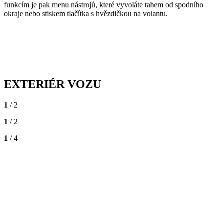
funkcím je pak menu nástrojů, které vyvoláte tahem od spodního
okraje nebo stiskem tlačítka s hvězdičkou na volantu.
EXTERIÉR VOZU
1
/ 2
1
/ 2
1
/ 4