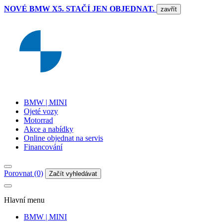
NOVÉ BMW X5. STAČÍ JEN OBJEDNAT.
zavřít
BMW | MINI
Ojeté vozy
Motorrad
Akce a nabídky
Online objednat na servis
Financování
Porovnat (0)
Začít vyhledávat
Hlavní menu
BMW | MINI