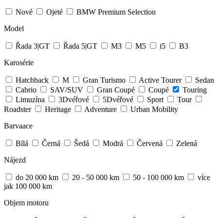
Nové
Ojeté
BMW Premium Selection
Model
Řada 3|GT
Řada 5|GT
M3
M5
i5
B3
Karosérie
Hatchback
M
Gran Turismo
Active Tourer
Sedan
Cabrio
SAV/SUV
Gran Coupé
Coupé
Touring
Limuzína
3Dvéřové
5Dvéřové
Sport
Tour
Roadster
Heritage
Adventure
Urban Mobility
Barvaace
Bílá
Černá
Šedá
Modrá
Červená
Zelená
Nájezd
do 20 000 km
20 - 50 000 km
50 - 100 000 km
více
jak 100 000 km
Objem motoru