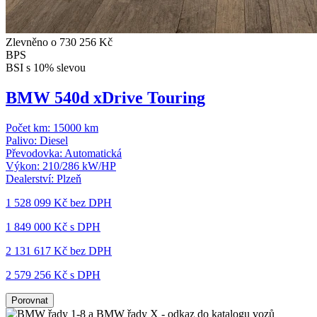
Zlevněno o 730 256 Kč
BPS
BSI s 10% slevou
BMW 540d xDrive Touring
Počet km:
15000 km
Palivo:
Diesel
Převodovka:
Automatická
Výkon:
210/286 kW/HP
Dealerství:
Plzeň
1 528 099 Kč
bez DPH
1 849 000 Kč s DPH
2 131 617 Kč
bez DPH
2 579 256 Kč s DPH
Porovnat