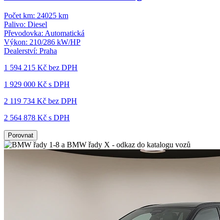
Počet km:
24025 km
Palivo:
Diesel
Převodovka:
Automatická
Výkon:
210/286 kW/HP
Dealerství:
Praha
1 594 215 Kč
bez DPH
1 929 000 Kč s DPH
2 119 734 Kč
bez DPH
2 564 878 Kč s DPH
Porovnat