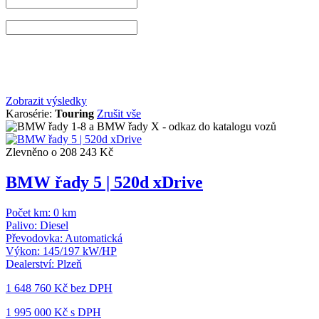
Zobrazit výsledky
Karosérie:
Touring
Zrušit vše
Zlevněno o 208 243 Kč
BMW řady 5 | 520d xDrive
Počet km:
0 km
Palivo:
Diesel
Převodovka:
Automatická
Výkon:
145/197 kW/HP
Dealerství:
Plzeň
1 648 760 Kč
bez DPH
1 995 000 Kč s DPH