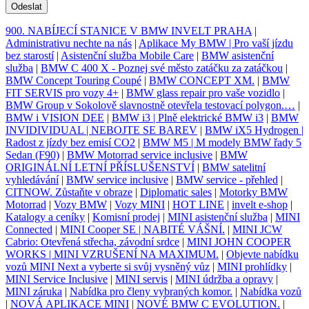
Odeslat
900. NABÍJECÍ STANICE V BMW INVELT PRAHA
|
Administrativu nechte na nás
|
Aplikace My BMW | Pro vaší jízdu
bez starostí
|
Asistenční služba Mobile Care
|
BMW asistenční
služba
|
BMW C 400 X - Poznej své město zatáčku za zatáčkou
|
BMW Concept Touring Coupé
|
BMW CONCEPT XM.
|
BMW
FIT SERVIS pro vozy 4+
|
BMW glass repair pro vaše vozidlo
|
BMW Group v Sokolově slavnostně otevřela testovací polygon.…
|
BMW i VISION DEE
|
BMW i3 | Plně elektrické BMW i3
|
BMW
INVIDIVIDUAL | NEBOJTE SE BAREV
|
BMW iX5 Hydrogen |
Radost z jízdy bez emisí CO2
|
BMW M5 | M modely BMW řady 5
Sedan (F90)
|
BMW Motorrad service inclusive
|
BMW
ORIGINÁLNÍ LETNÍ PŘÍSLUŠENSTVÍ
|
BMW satelitní
vyhledávání
|
BMW service inclusive
|
BMW service - přehled
|
CITNOW. Zůstaňte v obraze
|
Diplomatic sales
|
Motorky BMW
Motorrad
|
Vozy BMW
|
Vozy MINI
|
HOT LINE
|
invelt e-shop
|
Katalogy a ceníky
|
Komisní prodej
|
MINI asistenční služba
|
MINI
Connected
|
MINI Cooper SE | NABITÉ VÁŠNÍ.
|
MINI JCW
Cabrio: Otevřená střecha, závodní srdce
|
MINI JOHN COOPER
WORKS | MINI VZRUŠENÍ NA MAXIMUM.
|
Objevte nabídku
vozů MINI Next a vyberte si svůj vysněný vůz
|
MINI prohlídky
|
MINI Service Inclusive
|
MINI servis
|
MINI údržba a opravy
|
MINI záruka
|
Nabídka pro členy vybraných komor.
|
Nabídka vozů
|
NOVÁ APLIKACE MINI
|
NOVÉ BMW C EVOLUTION.
|