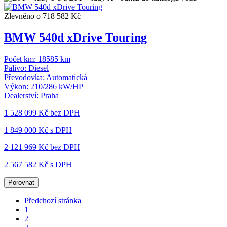
Zlevněno o 718 582 Kč
BMW 540d xDrive Touring
Počet km:
18585 km
Palivo:
Diesel
Převodovka:
Automatická
Výkon:
210/286 kW/HP
Dealerství:
Praha
1 528 099 Kč
bez DPH
1 849 000 Kč s DPH
2 121 969 Kč
bez DPH
2 567 582 Kč s DPH
Porovnat
Předchozí stránka
1
2