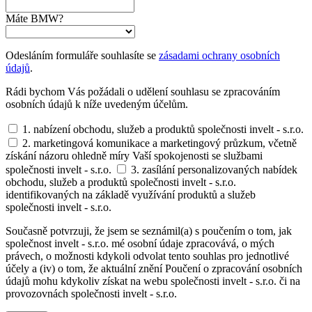
Máte BMW?
Odesláním formuláře souhlasíte se
zásadami ochrany osobních
údajů
.
Rádi bychom Vás požádali o udělení souhlasu se zpracováním
osobních údajů k níže uvedeným účelům.
1. nabízení obchodu, služeb a produktů společnosti invelt - s.r.o.
2. marketingová komunikace a marketingový průzkum, včetně
získání názoru ohledně míry Vaší spokojenosti se službami
společnosti invelt - s.r.o.
3. zasílání personalizovaných nabídek
obchodu, služeb a produktů společnosti invelt - s.r.o.
identifikovaných na základě využívání produktů a služeb
společnosti invelt - s.r.o.
Současně potvrzuji, že jsem se seznámil(a) s poučením o tom, jak
společnost invelt - s.r.o. mé osobní údaje zpracovává, o mých
právech, o možnosti kdykoli odvolat tento souhlas pro jednotlivé
účely a (iv) o tom, že aktuální znění Poučení o zpracování osobních
údajů mohu kdykoliv získat na webu společnosti invelt - s.r.o. či na
provozovnách společnosti invelt - s.r.o.