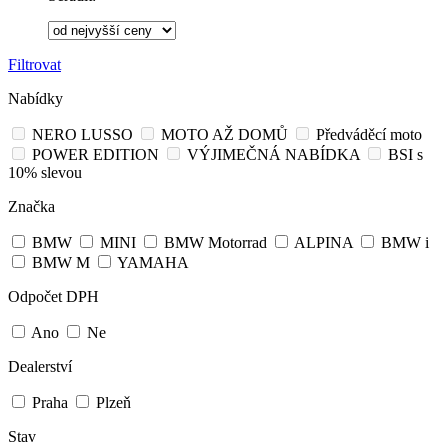
Filtrovat
Nabídky
NERO LUSSO
MOTO AŽ DOMŮ
Předváděcí moto
POWER EDITION
VÝJIMEČNÁ NABÍDKA
BSI s
10% slevou
Značka
BMW
MINI
BMW Motorrad
ALPINA
BMW i
BMW M
YAMAHA
Odpočet DPH
Ano
Ne
Dealerství
Praha
Plzeň
Stav