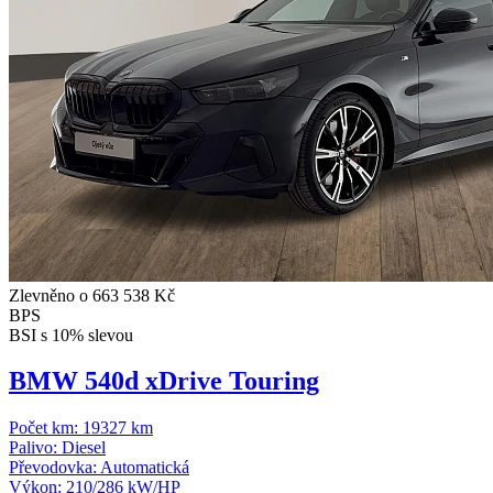
Zlevněno o 663 538 Kč
BPS
BSI s 10% slevou
BMW 540d xDrive Touring
Počet km:
19327 km
Palivo:
Diesel
Převodovka:
Automatická
Výkon:
210/286 kW/HP