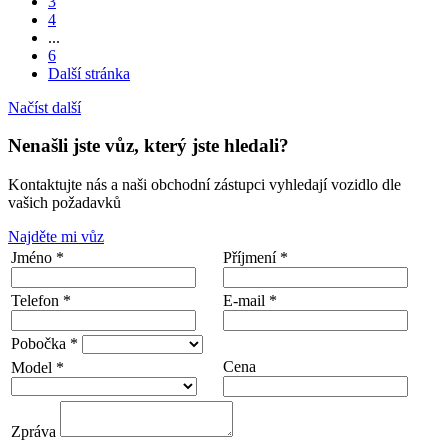
3
4
...
6
Další stránka
Načíst další
Nenašli jste vůz, který jste hledali?
Kontaktujte nás a naši obchodní zástupci vyhledají vozidlo dle
vašich požadavků
Najděte mi vůz
Jméno *
Příjmení *
Telefon *
E-mail *
Pobočka *
Cena
Model *
Zpráva