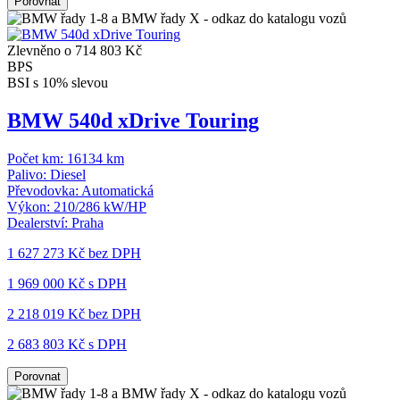
Porovnat
Zlevněno o 714 803 Kč
BPS
BSI s 10% slevou
BMW 540d xDrive Touring
Počet km:
16134 km
Palivo:
Diesel
Převodovka:
Automatická
Výkon:
210/286 kW/HP
Dealerství:
Praha
1 627 273 Kč
bez DPH
1 969 000 Kč s DPH
2 218 019 Kč
bez DPH
2 683 803 Kč s DPH
Porovnat