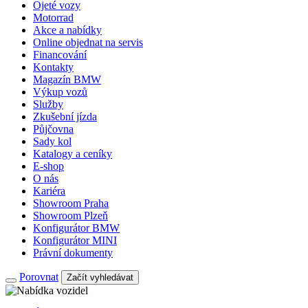
Ojeté vozy
Motorrad
Akce a nabídky
Online objednat na servis
Financování
Kontakty
Magazín BMW
Výkup vozů
Služby
Zkušební jízda
Půjčovna
Sady kol
Katalogy a ceníky
E-shop
O nás
Kariéra
Showroom Praha
Showroom Plzeň
Konfigurátor BMW
Konfigurátor MINI
Právní dokumenty
Porovnat
Začít vyhledávat