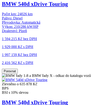
BMW 540d xDrive Touring
Počet km:
24026 km
Palivo:
Diesel
Převodovka:
Automatická
Výkon:
210/286 kW/HP
Dealerství:
Plzeň
1 594 215 Kč
bez DPH
1 929 000 Kč s DPH
1 997 159 Kč
bez DPH
2 416 562 Kč s DPH
Porovnat
Zlevněno o 635 878 Kč
BPS
BSI s 10% slevou
BMW 540d xDrive Touring