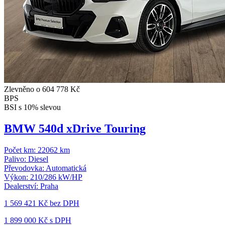
Zlevněno o 604 778 Kč
BPS
BSI s 10% slevou
BMW 540d xDrive Touring
Počet km:
22062 km
Palivo:
Diesel
Převodovka:
Automatická
Výkon:
210/286 kW/HP
Dealerství:
Praha
1 569 421 Kč
bez DPH
1 899 000 Kč s DPH