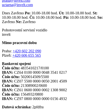
praha@invelt.com
uctarna@invelt.com
Dnes Zavřeno
Po:
10.00-18.00 hod.
Út:
10.00-18.00 hod.
St:
10.00-18.00 hod.
Čt:
10.00-18.00 hod.
Pá:
10.00-18.00 hod.
So:
Zavřeno
Ne:
Zavřeno
Pohotovostní servisní vozidlo
invelt
Mimo pracovní dobu
Praha:
+420 602 202 090
Plzeň:
+420 606 655 565
Bankovní spojení
Číslo účtu:
4835410217/0100
IBAN:
CZ64 0100 0000 0048 3541 0217
Číslo účtu:
5020014509/5500
IBAN:
CZ07 5500 0000 0050 2001 4509
Číslo účtu:
213089002/0600
IBAN:
CZ61 0600 0000 0002 1308 9002
Číslo účtu:
1564932/0800
IBAN:
CZ97 0800 0000 0000 0156 4932
Datová schránka:
2pfdfra