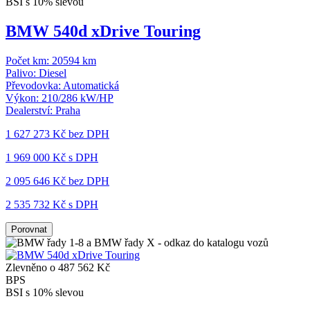
BSI s 10% slevou
BMW 540d xDrive Touring
Počet km:
20594 km
Palivo:
Diesel
Převodovka:
Automatická
Výkon:
210/286 kW/HP
Dealerství:
Praha
1 627 273 Kč
bez DPH
1 969 000 Kč s DPH
2 095 646 Kč
bez DPH
2 535 732 Kč s DPH
Porovnat
Zlevněno o 487 562 Kč
BPS
BSI s 10% slevou