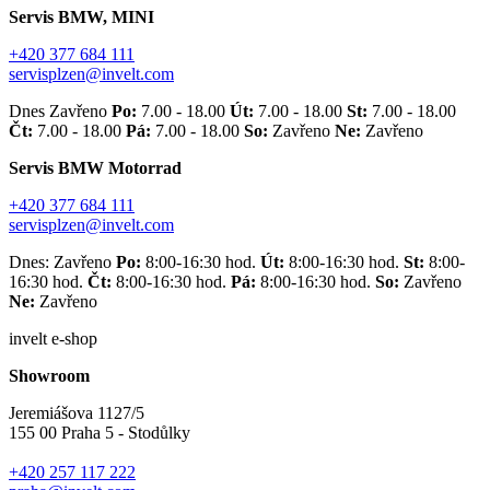
Servis BMW, MINI
+420 377 684 111
servisplzen@invelt.com
Dnes Zavřeno
Po:
7.00 - 18.00
Út:
7.00 - 18.00
St:
7.00 - 18.00
Čt:
7.00 - 18.00
Pá:
7.00 - 18.00
So:
Zavřeno
Ne:
Zavřeno
Servis BMW Motorrad
+420 377 684 111
servisplzen@invelt.com
Dnes: Zavřeno
Po:
8:00-16:30 hod.
Út:
8:00-16:30 hod.
St:
8:00-
16:30 hod.
Čt:
8:00-16:30 hod.
Pá:
8:00-16:30 hod.
So:
Zavřeno
Ne:
Zavřeno
invelt e-shop
Showroom
Jeremiášova 1127/5
155 00 Praha 5 - Stodůlky
+420 257 117 222