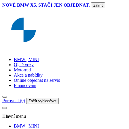
NOVÉ BMW X5. STAČÍ JEN OBJEDNAT.
zavřít
BMW | MINI
Ojeté vozy
Motorrad
Akce a nabídky
Online objednat na servis
Financování
Porovnat (0)
Začít vyhledávat
Hlavní menu
BMW | MINI