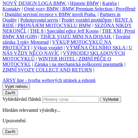
NOVÝ DESIGN LOGA BMW.
|
Historie BMW
|
Kariéra
|
Kontakty
|
Ojeté vozy BMW | BMW Premium Selection | Prověřené
|
Digitální servisní recepce v BMW invelt Praha.
|
Partners in
Quality
|
Pohotovostní servis
|
Prodej vozidel protiúčtem
|
RENT A
RIDE | PRONÁJEM MOTOCYKLU BMW
|
SEZÓNA NIKDY
NEKONČÍ.
|
THE 8 | Speciální edice Jeff Koons
|
THE XM | První
BMW XM (G09)
|
TISÍCE VOZŮ MINI NA DOSAH.
|
Tovární
záruka 3 roky Motorrad
|
VÝKUP MOTOCYKLŮ NA
PROTIÚČET
|
Výkup vozidel
|
VÝMĚNA ČELNÍHO SKLA | U
NÁS VŽDY NĚCO NAVÍC
|
VÝPRODEJ SKLADOVÝCH
MOTOCYKLŮ
|
WINTER HOTEL | ZIMNÍ PÉČE O
MOTOCYKL
|
Záruka i na mechanická poškození pneumatik
|
ZIMNÍ SVOZY COLLECT AND RETURN
|
ARSY line - tvorba webových stránek a eshopů
Vyjet nahoru
Zavřít
Vyhledávání článků
Vyhledat
Hledám relevantní výsledky...
Upozornění
Zavřít