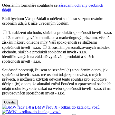
Odesláním formuláře souhlasíte se
zásadami ochrany osobních
údajů
.
Rádi bychom Vás požádali o udělení souhlasu se zpracováním
osobních údajů k níže uvedeným účelům.
1. nabízení obchodu, služeb a produktů společnosti invelt - s.r.o.
2. marketingová komunikace a marketingový průzkum, včetně
získání názoru ohledně míry Vaší spokojenosti se službami
společnosti invelt - s.r.o.
3. zasílání personalizovaných nabídek
obchodu, služeb a produktů společnosti invelt - s.r.o.
identifikovaných na základě využívání produktů a služeb
společnosti invelt - s.r.o.
Současně potvrzuji, že jsem se seznámil(a) s poučením o tom, jak
společnost invelt - s.r.o. mé osobní údaje zpracovává, o mých
právech, o možnosti kdykoli odvolat tento souhlas pro jednotlivé
účely a (iv) o tom, že aktuální znění Poučení o zpracování osobních
údajů mohu kdykoliv získat na webu společnosti invelt - s.r.o. či na
provozovnách společnosti invelt - s.r.o.
Odeslat