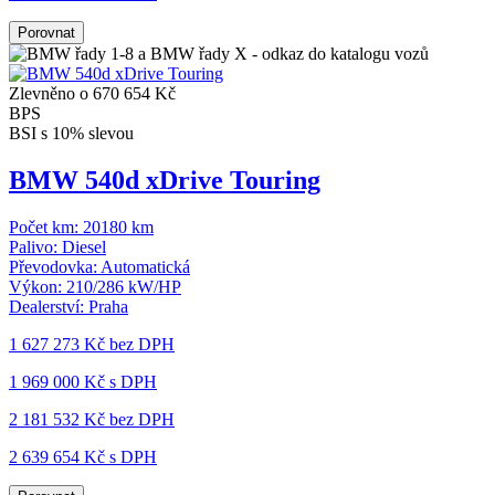
Porovnat
Zlevněno o 670 654 Kč
BPS
BSI s 10% slevou
BMW 540d xDrive Touring
Počet km:
20180 km
Palivo:
Diesel
Převodovka:
Automatická
Výkon:
210/286 kW/HP
Dealerství:
Praha
1 627 273 Kč
bez DPH
1 969 000 Kč s DPH
2 181 532 Kč
bez DPH
2 639 654 Kč s DPH