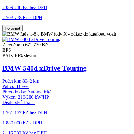
2 069 238 Kč
bez DPH
2 503 778 Kč s DPH
Porovnat
Zlevněno o 671 770 Kč
BPS
BSI s 10% slevou
BMW 540d xDrive Touring
Počet km:
8042 km
Palivo:
Diesel
Převodovka:
Automatická
Výkon:
210/286 kW/HP
Dealerství:
Praha
1 561 157 Kč
bez DPH
1 889 000 Kč s DPH
2 116 339 Kč
bez DPH