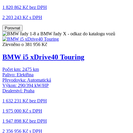
1 820 862 Kč
bez DPH
2 203 243 Kč s DPH
Porovnat
Zlevněno o 381 956 Kč
BMW i5 xDrive40 Touring
Počet km:
2475 km
Palivo:
Elektřina
Převodovka:
Automatická
Výkon:
290/394 kW/HP
Dealerství:
Praha
1 632 231 Kč
bez DPH
1 975 000 Kč s DPH
1 947 898 Kč
bez DPH
2 356 956 Kč s DPH