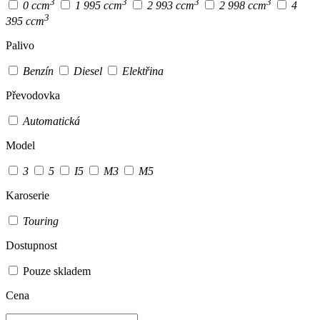
3
3
3
3
0 ccm
1 995 ccm
2 993 ccm
2 998 ccm
4
3
395 ccm
Palivo
Benzín
Diesel
Elektřina
Převodovka
Automatická
Model
3
5
I5
M3
M5
Karoserie
Touring
Dostupnost
Pouze skladem
Cena