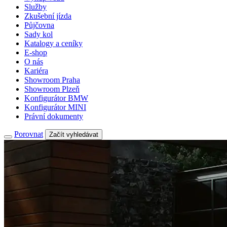
Služby
Zkušební jízda
Půjčovna
Sady kol
Katalogy a ceníky
E-shop
O nás
Kariéra
Showroom Praha
Showroom Plzeň
Konfigurátor BMW
Konfigurátor MINI
Právní dokumenty
Porovnat
Začít vyhledávat