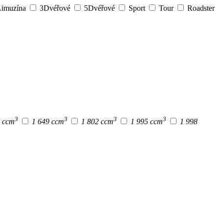
imuzína
3Dvéřové
5Dvéřové
Sport
Tour
Roadster
3
3
3
3
9 ccm
1 649 ccm
1 802 ccm
1 995 ccm
1 998