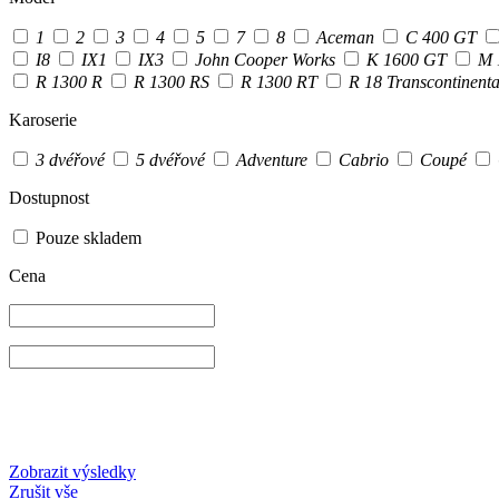
1
2
3
4
5
7
8
Aceman
C 400 GT
I8
IX1
IX3
John Cooper Works
K 1600 GT
M 
R 1300 R
R 1300 RS
R 1300 RT
R 18 Transcontinent
Karoserie
3 dvéřové
5 dvéřové
Adventure
Cabrio
Coupé
Dostupnost
Pouze skladem
Cena
Zobrazit výsledky
Zrušit vše