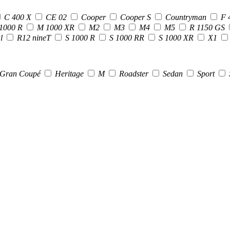
C 400 X
CE 02
Cooper
Cooper S
Countryman
F 
1000 R
M 1000 XR
M2
M3
M4
M5
R 1150 GS
al
R12 nineT
S 1000 R
S 1000 RR
S 1000 XR
X1
Gran Coupé
Heritage
M
Roadster
Sedan
Sport