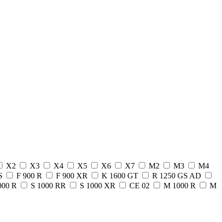
X2
X3
X4
X5
X6
X7
M2
M3
M4
GS
F 900 R
F 900 XR
K 1600 GT
R 1250 GS AD
000 R
S 1000 RR
S 1000 XR
CE 02
M 1000 R
M