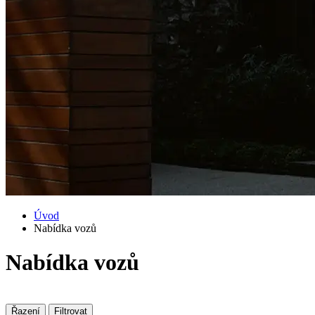
Úvod
Nabídka vozů
Nabídka vozů
Řazení
Filtrovat