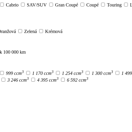
Cabrio
SAV/SUV
Gran Coupé
Coupé
Touring
L
ranžová
Zelená
Krémová
ak 100 000 km
3
3
3
3
999 ccm
1 170 ccm
1 254 ccm
1 300 ccm
1 49
3
3
3
3 246 ccm
4 395 ccm
6 592 ccm