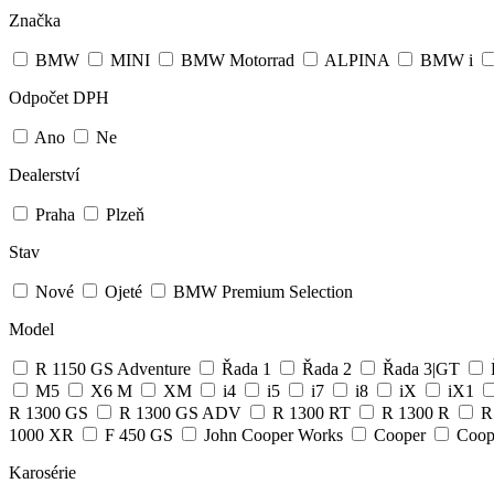
Značka
BMW
MINI
BMW Motorrad
ALPINA
BMW i
Odpočet DPH
Ano
Ne
Dealerství
Praha
Plzeň
Stav
Nové
Ojeté
BMW Premium Selection
Model
R 1150 GS Adventure
Řada 1
Řada 2
Řada 3|GT
M5
X6 M
XM
i4
i5
i7
i8
iX
iX1
R 1300 GS
R 1300 GS ADV
R 1300 RT
R 1300 R
R
1000 XR
F 450 GS
John Cooper Works
Cooper
Coop
Karosérie