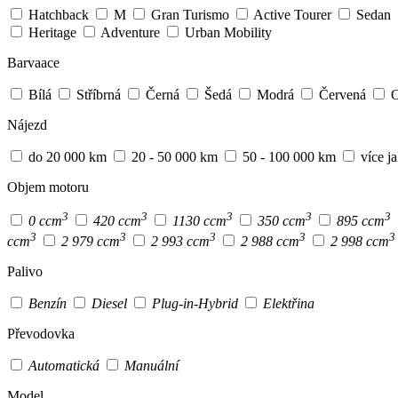
Hatchback
M
Gran Turismo
Active Tourer
Sedan
Heritage
Adventure
Urban Mobility
Barvaace
Bílá
Stříbrná
Černá
Šedá
Modrá
Červená
O
Nájezd
do 20 000 km
20 - 50 000 km
50 - 100 000 km
více j
Objem motoru
3
3
3
3
3
0 ccm
420 ccm
1130 ccm
350 ccm
895 ccm
3
3
3
3
3
ccm
2 979 ccm
2 993 ccm
2 988 ccm
2 998 ccm
Palivo
Benzín
Diesel
Plug-in-Hybrid
Elektřina
Převodovka
Automatická
Manuální
Model