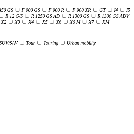
450 GS
F 900 GS
F 900 R
F 900 XR
GT
I4
I5
R 12 G/S
R 1250 GS AD
R 1300 GS
R 1300 GS ADV
X2
X3
X4
X5
X6
X6 M
X7
XM
SUV/SAV
Tour
Touring
Urban mobility