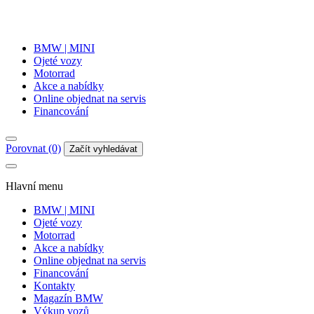
BMW | MINI
Ojeté vozy
Motorrad
Akce a nabídky
Online objednat na servis
Financování
Porovnat (0)
Začít vyhledávat
Hlavní menu
BMW | MINI
Ojeté vozy
Motorrad
Akce a nabídky
Online objednat na servis
Financování
Kontakty
Magazín BMW
Výkup vozů