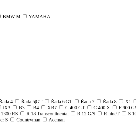
BMW M
YAMAHA
Řada 4
Řada 5|GT
Řada 6|GT
Řada 7
Řada 8
X1
iX3
B3
B4
XB7
C 400 GT
C 400 X
F 900 
 1300 RS
R 18 Transcontinental
R 12 G/S
R nineT
S 1
er S
Countryman
Aceman