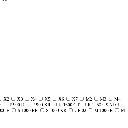
X2
X3
X4
X5
X6
X7
M2
M3
M4
GS
F 900 R
F 900 XR
K 1600 GT
R 1250 GS AD
000 R
S 1000 RR
S 1000 XR
CE 02
M 1000 R
M