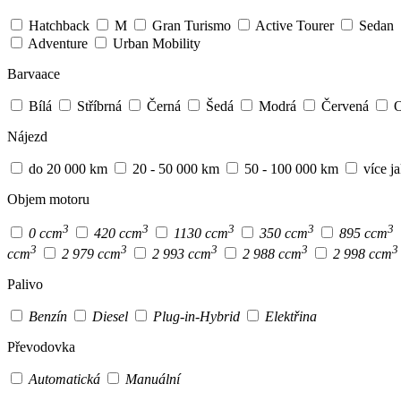
Hatchback
M
Gran Turismo
Active Tourer
Sedan
Adventure
Urban Mobility
Barvaace
Bílá
Stříbrná
Černá
Šedá
Modrá
Červená
O
Nájezd
do 20 000 km
20 - 50 000 km
50 - 100 000 km
více j
Objem motoru
3
3
3
3
3
0 ccm
420 ccm
1130 ccm
350 ccm
895 ccm
3
3
3
3
3
ccm
2 979 ccm
2 993 ccm
2 988 ccm
2 998 ccm
Palivo
Benzín
Diesel
Plug-in-Hybrid
Elektřina
Převodovka
Automatická
Manuální