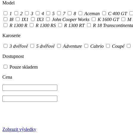
Model
1
2
3
4
5
7
8
Aceman
C 400 GT
I8
IX1
IX3
John Cooper Works
K 1600 GT
M 
R 1300 R
R 1300 RS
R 1300 RT
R 18 Transcontinent
Karoserie
3 dvéřové
5 dvéřové
Adventure
Cabrio
Coupé
Dostupnost
Pouze skladem
Cena
Zobrazit výsledky