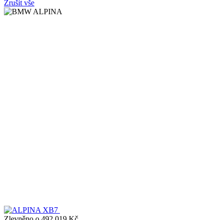
Zrušit vše
Zlevněno o 492 019 Kč