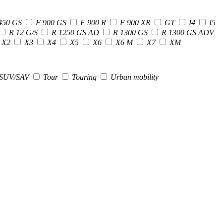
450 GS
F 900 GS
F 900 R
F 900 XR
GT
I4
I5
R 12 G/S
R 1250 GS AD
R 1300 GS
R 1300 GS ADV
X2
X3
X4
X5
X6
X6 M
X7
XM
SUV/SAV
Tour
Touring
Urban mobility