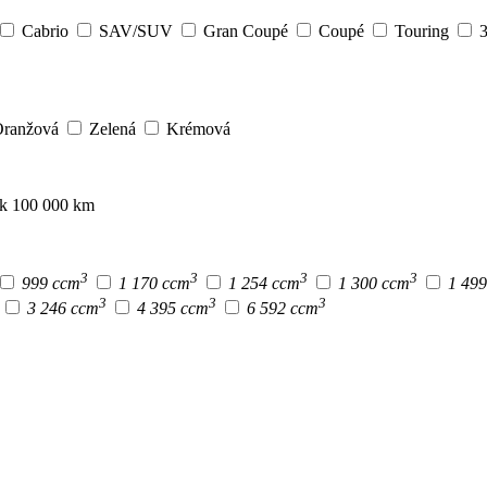
Cabrio
SAV/SUV
Gran Coupé
Coupé
Touring
3
ranžová
Zelená
Krémová
ak 100 000 km
3
3
3
3
999 ccm
1 170 ccm
1 254 ccm
1 300 ccm
1 49
3
3
3
3 246 ccm
4 395 ccm
6 592 ccm