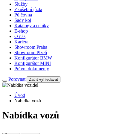
Služby
Zkušební jízda
Půjčovna
Sady kol
Katalogy a ceníky
E-shop
O nás
Kariéra
Showroom Praha
Showroom Plzeň
Konfigurátor BMW
Konfigurátor MINI
Právní dokumenty
Porovnat
Začít vyhledávat
Úvod
Nabídka vozů
Nabídka vozů