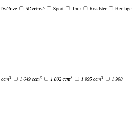
Dvéřové
5Dvéřové
Sport
Tour
Roadster
Heritage
3
3
3
3
9 ccm
1 649 ccm
1 802 ccm
1 995 ccm
1 998