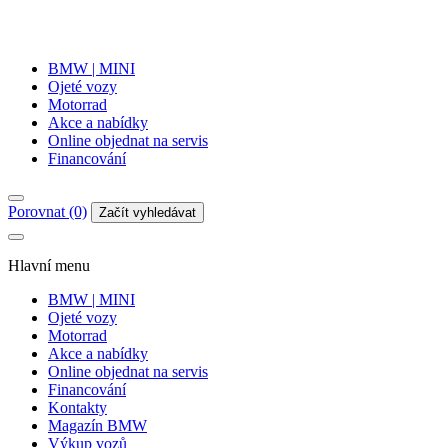
BMW | MINI
Ojeté vozy
Motorrad
Akce a nabídky
Online objednat na servis
Financování
Porovnat (0)
Začít vyhledávat
Hlavní menu
BMW | MINI
Ojeté vozy
Motorrad
Akce a nabídky
Online objednat na servis
Financování
Kontakty
Magazín BMW
Výkup vozů