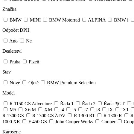
Značka
BMW
MINI
BMW Motorrad
ALPINA
BMW i
Odpočet DPH
Ano
Ne
Dealerství
Praha
Plzeň
Stav
Nové
Ojeté
BMW Premium Selection
Model
R 1150 GS Adventure
Řada 1
Řada 2
Řada 3|GT
M5
X6 M
XM
i4
i5
i7
i8
iX
iX1
R 1300 GS
R 1300 GS ADV
R 1300 RT
R 1300 R
R
1000 XR
F 450 GS
John Cooper Works
Cooper
Coop
Karosérie