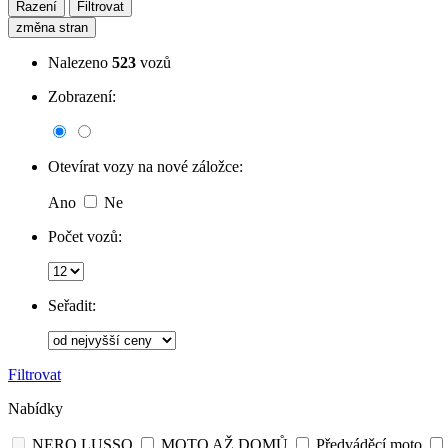
Řazení
Filtrovat
změna stran
Nalezeno
523
vozů
Zobrazení:
Otevírat vozy na nové záložce:
Ano
Ne
Počet vozů:
Seřadit:
Filtrovat
Nabídky
NERO LUSSO
MOTO AŽ DOMŮ
Předváděcí moto