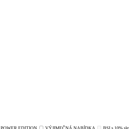
POWER EDITION
VÝJIMEČNÁ NABÍDKA
BSI s 10% sl