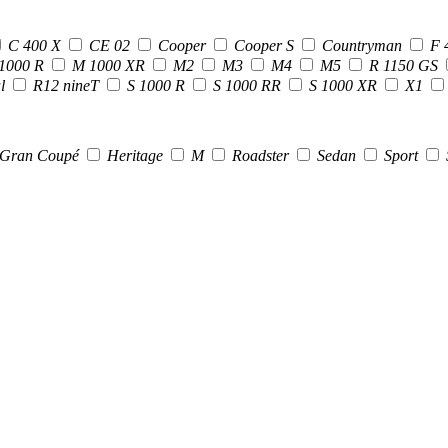
C 400 X
CE 02
Cooper
Cooper S
Countryman
F 
1000 R
M 1000 XR
M2
M3
M4
M5
R 1150 GS
al
R12 nineT
S 1000 R
S 1000 RR
S 1000 XR
X1
Gran Coupé
Heritage
M
Roadster
Sedan
Sport