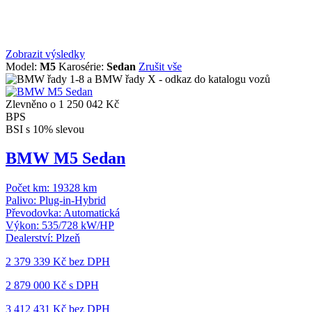
Zobrazit výsledky
Model:
M5
Karosérie:
Sedan
Zrušit vše
Zlevněno o 1 250 042 Kč
BPS
BSI s 10% slevou
BMW M5 Sedan
Počet km:
19328 km
Palivo:
Plug-in-Hybrid
Převodovka:
Automatická
Výkon:
535/728 kW/HP
Dealerství:
Plzeň
2 379 339 Kč
bez DPH
2 879 000 Kč s DPH
3 412 431 Kč
bez DPH