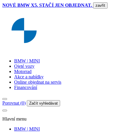
NOVÉ BMW X5. STAČÍ JEN OBJEDNAT.
zavřít
BMW | MINI
Ojeté vozy
Motorrad
Akce a nabídky
Online objednat na servis
Financování
Porovnat (0)
Začít vyhledávat
Hlavní menu
BMW | MINI