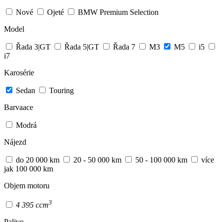
Nové
Ojeté
BMW Premium Selection
Model
Řada 3|GT
Řada 5|GT
Řada 7
M3
M5
i5
i7
Karosérie
Sedan
Touring
Barvaace
Modrá
Nájezd
do 20 000 km
20 - 50 000 km
50 - 100 000 km
více
jak 100 000 km
Objem motoru
3
4 395 ccm
Palivo