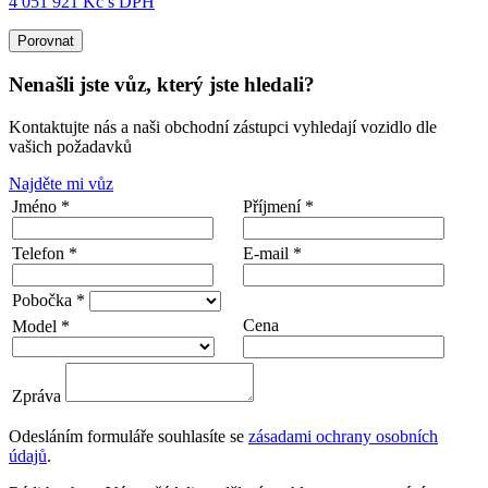
4 051 921 Kč s DPH
Porovnat
Nenašli jste vůz, který jste hledali?
Kontaktujte nás a naši obchodní zástupci vyhledají vozidlo dle
vašich požadavků
Najděte mi vůz
Jméno *
Příjmení *
Telefon *
E-mail *
Pobočka *
Cena
Model *
Zpráva
Odesláním formuláře souhlasíte se
zásadami ochrany osobních
údajů
.