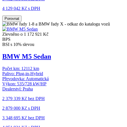
4 129 042 Kč s DPH
Porovnat
Zlevněno o 1 172 921 Kč
BPS
BSI s 10% slevou
BMW M5 Sedan
Počet km:
12112 km
Palivo:
Plug-in-Hybrid
Převodovka:
Automatická
Výkon:
535/728 kW/HP
Dealerství:
Praha
2 379 339 Kč
bez DPH
2 879 000 Kč s DPH
3 348 695 Kč
bez DPH