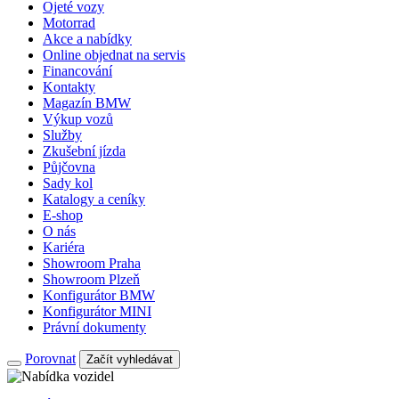
Ojeté vozy
Motorrad
Akce a nabídky
Online objednat na servis
Financování
Kontakty
Magazín BMW
Výkup vozů
Služby
Zkušební jízda
Půjčovna
Sady kol
Katalogy a ceníky
E-shop
O nás
Kariéra
Showroom Praha
Showroom Plzeň
Konfigurátor BMW
Konfigurátor MINI
Právní dokumenty
Porovnat
Začít vyhledávat