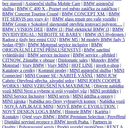
bez starostí
|
Asistenční služba Mobile Care
|
BMW asistenční
služba
|
BMW C 400 X - Poznej své město zatáčku za zatáčkou
|
BMW Concept Touring Coupé
|
BMW CONCEPT XM.
|
BMW
FIT SERVIS pro vozy 4+
|
BMW glass repair pro vaše vozidlo
|
BMW Group v Sokolově slavnostně otevřela testovací polygon.…
|
BMW i VISION DEE
|
BMW i3 | Plně elektrické BMW i3
|
BMW
INVIDIVIDUAL | NEBOJTE SE BAREV
|
BMW iX5 Hydrogen |
Radost z jízdy bez emisí CO2
|
BMW M5 | M modely BMW řady 5
Sedan (F90)
|
BMW Motorrad service inclusive
|
BMW
ORIGINÁLNÍ LETNÍ PŘÍSLUŠENSTVÍ
|
BMW satelitní
vyhledávání
|
BMW service inclusive
|
BMW service - přehled
|
CITNOW. Zůstaňte v obraze
|
Diplomatic sales
|
Motorky BMW
Motorrad
|
Vozy BMW
|
Vozy MINI
|
HOT LINE
|
invelt e-shop
|
Katalogy a ceníky
|
Komisní prodej
|
MINI asistenční služba
|
MINI
Connected
|
MINI Cooper SE | NABITÉ VÁŠNÍ.
|
MINI JCW
Cabrio: Otevřená střecha, závodní srdce
|
MINI JOHN COOPER
WORKS | MINI VZRUŠENÍ NA MAXIMUM.
|
Objevte nabídku
vozů MINI Next a vyberte si svůj vysněný vůz
|
MINI prohlídky
|
MINI Service Inclusive
|
MINI servis
|
MINI údržba a opravy
|
MINI záruka
|
Nabídka pro členy vybraných komor.
|
Nabídka vozů
|
NOVÁ APLIKACE MINI
|
NOVÉ BMW C EVOLUTION.
|
NOVÝ DESIGN LOGA BMW.
|
Historie BMW
|
Kariéra
|
Kontakty
|
Ojeté vozy BMW | BMW Premium Selection | Prověřené
|
Digitální servisní recepce v BMW invelt Praha.
|
Partners in
Quality
|
Pohotovostní servis
|
Prodej vozidel protiúčtem
|
RENT A