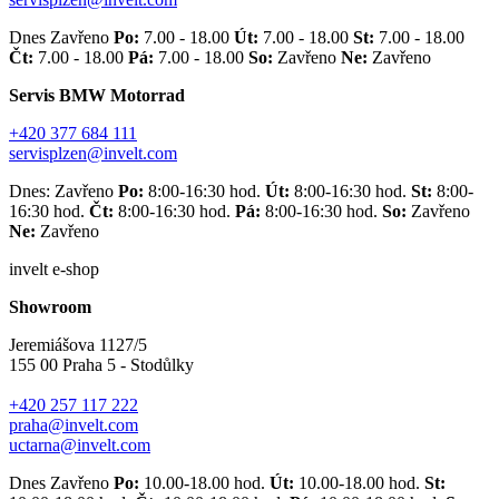
Dnes Zavřeno
Po:
7.00 - 18.00
Út:
7.00 - 18.00
St:
7.00 - 18.00
Čt:
7.00 - 18.00
Pá:
7.00 - 18.00
So:
Zavřeno
Ne:
Zavřeno
Servis BMW Motorrad
+420 377 684 111
servisplzen@invelt.com
Dnes: Zavřeno
Po:
8:00-16:30 hod.
Út:
8:00-16:30 hod.
St:
8:00-
16:30 hod.
Čt:
8:00-16:30 hod.
Pá:
8:00-16:30 hod.
So:
Zavřeno
Ne:
Zavřeno
invelt e-shop
Showroom
Jeremiášova 1127/5
155 00 Praha 5 - Stodůlky
+420 257 117 222
praha@invelt.com
uctarna@invelt.com
Dnes Zavřeno
Po:
10.00-18.00 hod.
Út:
10.00-18.00 hod.
St: