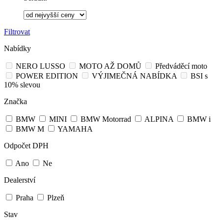
Filtrovat
Nabídky
NERO LUSSO
MOTO AŽ DOMŮ
Předváděcí moto
POWER EDITION
VÝJIMEČNÁ NABÍDKA
BSI s
10% slevou
Značka
BMW
MINI
BMW Motorrad
ALPINA
BMW i
BMW M
YAMAHA
Odpočet DPH
Ano
Ne
Dealerství
Praha
Plzeň
Stav