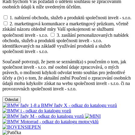
Rádi bychom Vás požádali o udělení souhlasu se zpracováním
osobních údajů k níže uvedeným účelům.
1. nabízení obchodu, služeb a produktů společnosti invelt - s.r.o.
2. marketingová komunikace a marketingový průzkum, včetně
získání názoru ohledně míry Vaší spokojenosti se službami
společnosti invelt - s.r.o.
3. zasílání personalizovaných nabídek
obchodu, služeb a produktů společnosti invelt - s.r.o.
identifikovaných na základě využívání produktů a služeb
společnosti invelt - s.r.o.
Současně potvrzuji, že jsem se seznámil(a) s poučením o tom, jak
společnost invelt - s.r.o. mé osobní údaje zpracovává, o mých
právech, o možnosti kdykoli odvolat tento souhlas pro jednotlivé
účely a (iv) o tom, že aktuální znění Poučení o zpracování osobních
údajů mohu kdykoliv získat na webu společnosti invelt - s.r.o. či na
provozovnách společnosti invelt - s.r.o.
Odeslat