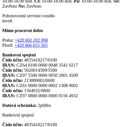
10.00-18.00 hod.
Čt:
10.00-18.00 hod.
Pá:
10.00-18.00 hod.
So:
Zavřeno
Ne:
Zavřeno
Pohotovostní servisní vozidlo
invelt
Mimo pracovní dobu
Praha:
+420 602 202 090
Plzeň:
+420 606 655 565
Bankovní spojení
Číslo účtu:
4835410217/0100
IBAN:
CZ64 0100 0000 0048 3541 0217
Číslo účtu:
5020014509/5500
IBAN:
CZ07 5500 0000 0050 2001 4509
Číslo účtu:
213089002/0600
IBAN:
CZ61 0600 0000 0002 1308 9002
Číslo účtu:
1564932/0800
IBAN:
CZ97 0800 0000 0000 0156 4932
Datová schránka:
2pfdfra
Bankovní spojení
Číslo účtu:
4835410217/0100