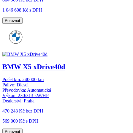
1 046 608 Kč s DPH
Porovnat
BMW X5 xDrive40d
Počet km:
240000 km
Palivo:
Diesel
Převodovka:
Automatická
Výkon:
230/313 kW/HP
Dealerství:
Praha
470 248 Kč
bez DPH
569 000 Kč s DPH
Porovnat