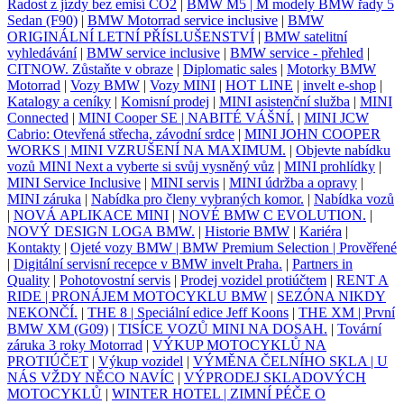
Radost z jízdy bez emisí CO2
|
BMW M5 | M modely BMW řady 5
Sedan (F90)
|
BMW Motorrad service inclusive
|
BMW
ORIGINÁLNÍ LETNÍ PŘÍSLUŠENSTVÍ
|
BMW satelitní
vyhledávání
|
BMW service inclusive
|
BMW service - přehled
|
CITNOW. Zůstaňte v obraze
|
Diplomatic sales
|
Motorky BMW
Motorrad
|
Vozy BMW
|
Vozy MINI
|
HOT LINE
|
invelt e-shop
|
Katalogy a ceníky
|
Komisní prodej
|
MINI asistenční služba
|
MINI
Connected
|
MINI Cooper SE | NABITÉ VÁŠNÍ.
|
MINI JCW
Cabrio: Otevřená střecha, závodní srdce
|
MINI JOHN COOPER
WORKS | MINI VZRUŠENÍ NA MAXIMUM.
|
Objevte nabídku
vozů MINI Next a vyberte si svůj vysněný vůz
|
MINI prohlídky
|
MINI Service Inclusive
|
MINI servis
|
MINI údržba a opravy
|
MINI záruka
|
Nabídka pro členy vybraných komor.
|
Nabídka vozů
|
NOVÁ APLIKACE MINI
|
NOVÉ BMW C EVOLUTION.
|
NOVÝ DESIGN LOGA BMW.
|
Historie BMW
|
Kariéra
|
Kontakty
|
Ojeté vozy BMW | BMW Premium Selection | Prověřené
|
Digitální servisní recepce v BMW invelt Praha.
|
Partners in
Quality
|
Pohotovostní servis
|
Prodej vozidel protiúčtem
|
RENT A
RIDE | PRONÁJEM MOTOCYKLU BMW
|
SEZÓNA NIKDY
NEKONČÍ.
|
THE 8 | Speciální edice Jeff Koons
|
THE XM | První
BMW XM (G09)
|
TISÍCE VOZŮ MINI NA DOSAH.
|
Tovární
záruka 3 roky Motorrad
|
VÝKUP MOTOCYKLŮ NA
PROTIÚČET
|
Výkup vozidel
|
VÝMĚNA ČELNÍHO SKLA | U
NÁS VŽDY NĚCO NAVÍC
|
VÝPRODEJ SKLADOVÝCH
MOTOCYKLŮ
|
WINTER HOTEL | ZIMNÍ PÉČE O