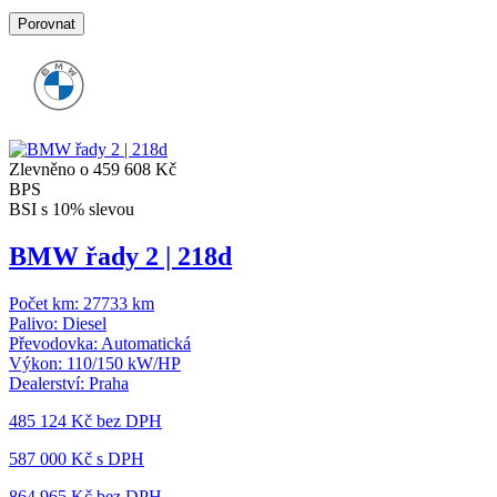
Porovnat
Zlevněno o 459 608 Kč
BPS
BSI s 10% slevou
BMW řady 2 | 218d
Počet km:
27733 km
Palivo:
Diesel
Převodovka:
Automatická
Výkon:
110/150 kW/HP
Dealerství:
Praha
485 124 Kč
bez DPH
587 000 Kč s DPH
864 965 Kč
bez DPH