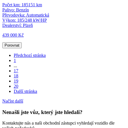
Počet km:
185151 km
Palivo:
Benzín
Převodovka:
Automatická
Výkon:
185/248 kW/HP
Dealerství:
Plzeň
439 000 Kč
Porovnat
Předchozí stránka
1
...
17
18
19
20
Další stránka
Načíst další
Nenašli jste vůz, který jste hledali?
Kontaktujte nás a naši obchodní zástupci vyhledají vozidlo dle