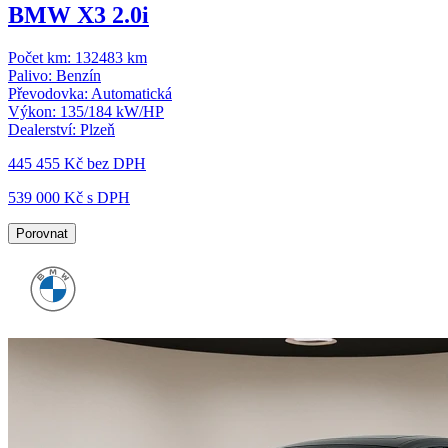
BMW X3 2.0i
Počet km:
132483 km
Palivo:
Benzín
Převodovka:
Automatická
Výkon:
135/184 kW/HP
Dealerství:
Plzeň
445 455 Kč
bez DPH
539 000 Kč s DPH
Porovnat