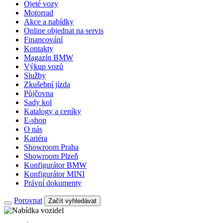
Ojeté vozy
Motorrad
Akce a nabídky
Online objednat na servis
Financování
Kontakty
Magazín BMW
Výkup vozů
Služby
Zkušební jízda
Půjčovna
Sady kol
Katalogy a ceníky
E-shop
O nás
Kariéra
Showroom Praha
Showroom Plzeň
Konfigurátor BMW
Konfigurátor MINI
Právní dokumenty
Porovnat
Začít vyhledávat