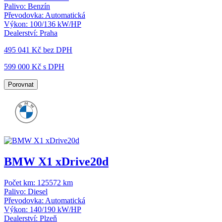
Palivo:
Benzín
Převodovka:
Automatická
Výkon:
100/136 kW/HP
Dealerství:
Praha
495 041 Kč
bez DPH
599 000 Kč s DPH
Porovnat
BMW X1 xDrive20d
Počet km:
125572 km
Palivo:
Diesel
Převodovka:
Automatická
Výkon:
140/190 kW/HP
Dealerství:
Plzeň