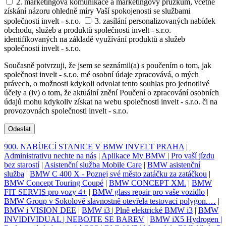
2. marketingová komunikace a marketingový průzkum, včetně
získání názoru ohledně míry Vaší spokojenosti se službami
společnosti invelt - s.r.o.
3. zasílání personalizovaných nabídek
obchodu, služeb a produktů společnosti invelt - s.r.o.
identifikovaných na základě využívání produktů a služeb
společnosti invelt - s.r.o.
Současně potvrzuji, že jsem se seznámil(a) s poučením o tom, jak
společnost invelt - s.r.o. mé osobní údaje zpracovává, o mých
právech, o možnosti kdykoli odvolat tento souhlas pro jednotlivé
účely a (iv) o tom, že aktuální znění Poučení o zpracování osobních
údajů mohu kdykoliv získat na webu společnosti invelt - s.r.o. či na
provozovnách společnosti invelt - s.r.o.
Odeslat
900. NABÍJECÍ STANICE V BMW INVELT PRAHA
|
Administrativu nechte na nás
|
Aplikace My BMW | Pro vaší jízdu
bez starostí
|
Asistenční služba Mobile Care
|
BMW asistenční
služba
|
BMW C 400 X - Poznej své město zatáčku za zatáčkou
|
BMW Concept Touring Coupé
|
BMW CONCEPT XM.
|
BMW
FIT SERVIS pro vozy 4+
|
BMW glass repair pro vaše vozidlo
|
BMW Group v Sokolově slavnostně otevřela testovací polygon.…
|
BMW i VISION DEE
|
BMW i3 | Plně elektrické BMW i3
|
BMW
INVIDIVIDUAL | NEBOJTE SE BAREV
|
BMW iX5 Hydrogen |