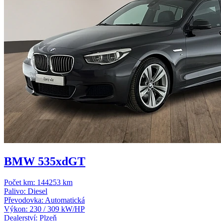
BMW 535xdGT
Počet km:
144253 km
Palivo:
Diesel
Převodovka:
Automatická
Výkon:
230 / 309 kW/HP
Dealerství:
Plzeň