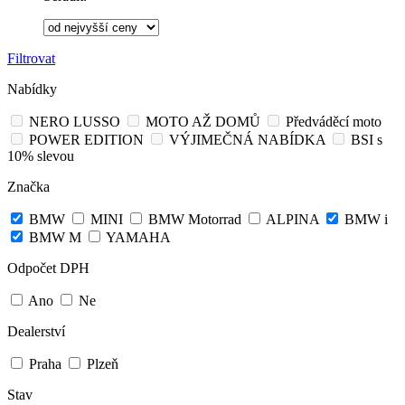
Filtrovat
Nabídky
NERO LUSSO
MOTO AŽ DOMŮ
Předváděcí moto
POWER EDITION
VÝJIMEČNÁ NABÍDKA
BSI s
10% slevou
Značka
BMW
MINI
BMW Motorrad
ALPINA
BMW i
BMW M
YAMAHA
Odpočet DPH
Ano
Ne
Dealerství
Praha
Plzeň
Stav