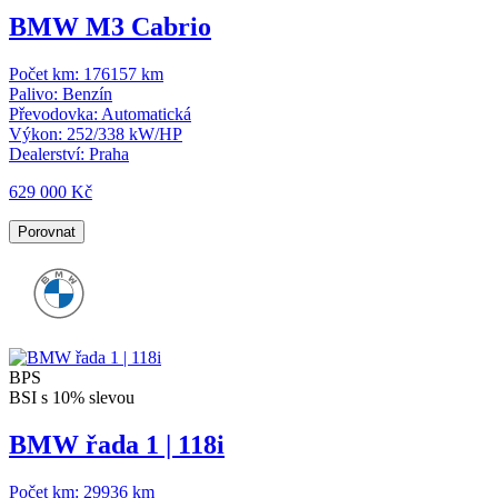
BMW M3 Cabrio
Počet km:
176157 km
Palivo:
Benzín
Převodovka:
Automatická
Výkon:
252/338 kW/HP
Dealerství:
Praha
629 000 Kč
Porovnat
BPS
BSI s 10% slevou
BMW řada 1 | 118i
Počet km:
29936 km