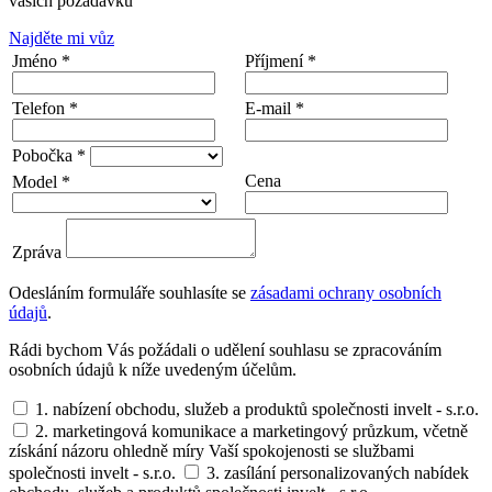
vašich požadavků
Najděte mi vůz
Jméno *
Příjmení *
Telefon *
E-mail *
Pobočka *
Cena
Model *
Zpráva
Odesláním formuláře souhlasíte se
zásadami ochrany osobních
údajů
.
Rádi bychom Vás požádali o udělení souhlasu se zpracováním
osobních údajů k níže uvedeným účelům.
1. nabízení obchodu, služeb a produktů společnosti invelt - s.r.o.
2. marketingová komunikace a marketingový průzkum, včetně
získání názoru ohledně míry Vaší spokojenosti se službami
společnosti invelt - s.r.o.
3. zasílání personalizovaných nabídek