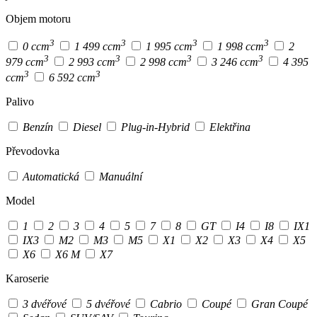
Objem motoru
3
3
3
3
0 ccm
1 499 ccm
1 995 ccm
1 998 ccm
2
3
3
3
3
979 ccm
2 993 ccm
2 998 ccm
3 246 ccm
4 395
3
3
ccm
6 592 ccm
Palivo
Benzín
Diesel
Plug-in-Hybrid
Elektřina
Převodovka
Automatická
Manuální
Model
1
2
3
4
5
7
8
GT
I4
I8
IX1
IX3
M2
M3
M5
X1
X2
X3
X4
X5
X6
X6 M
X7
Karoserie
3 dvéřové
5 dvéřové
Cabrio
Coupé
Gran Coupé