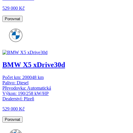
529 000 Kč
Porovnat
BMW X5 xDrive30d
Počet km:
200048 km
Palivo:
Diesel
Převodovka:
Automatická
Výkon:
190/258 kW/HP
Dealerství:
Plzeň
529 000 Kč
Porovnat