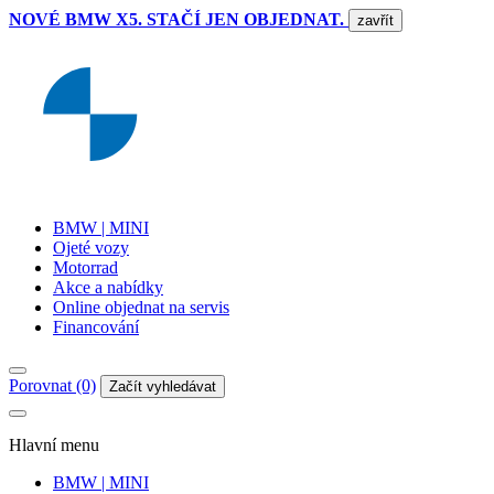
NOVÉ BMW X5. STAČÍ JEN OBJEDNAT.
zavřít
BMW | MINI
Ojeté vozy
Motorrad
Akce a nabídky
Online objednat na servis
Financování
Porovnat (0)
Začít vyhledávat
Hlavní menu
BMW | MINI