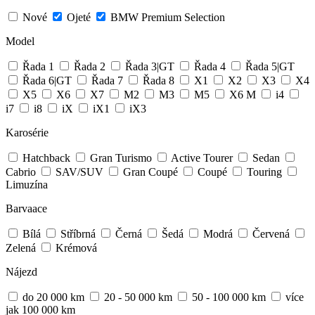
Nové
Ojeté
BMW Premium Selection
Model
Řada 1
Řada 2
Řada 3|GT
Řada 4
Řada 5|GT
Řada 6|GT
Řada 7
Řada 8
X1
X2
X3
X4
X5
X6
X7
M2
M3
M5
X6 M
i4
i7
i8
iX
iX1
iX3
Karosérie
Hatchback
Gran Turismo
Active Tourer
Sedan
Cabrio
SAV/SUV
Gran Coupé
Coupé
Touring
Limuzína
Barvaace
Bílá
Stříbrná
Černá
Šedá
Modrá
Červená
Zelená
Krémová
Nájezd
do 20 000 km
20 - 50 000 km
50 - 100 000 km
více
jak 100 000 km