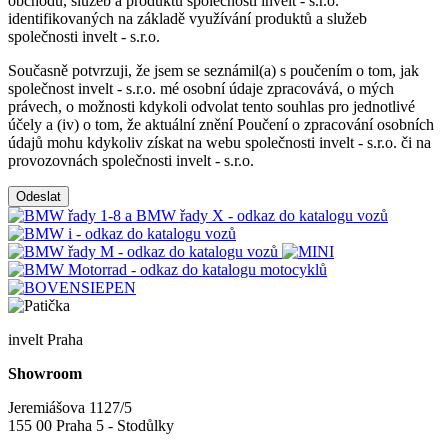
obchodu, služeb a produktů společnosti invelt - s.r.o.
identifikovaných na základě využívání produktů a služeb
společnosti invelt - s.r.o.
Současně potvrzuji, že jsem se seznámil(a) s poučením o tom, jak
společnost invelt - s.r.o. mé osobní údaje zpracovává, o mých
právech, o možnosti kdykoli odvolat tento souhlas pro jednotlivé
účely a (iv) o tom, že aktuální znění Poučení o zpracování osobních
údajů mohu kdykoliv získat na webu společnosti invelt - s.r.o. či na
provozovnách společnosti invelt - s.r.o.
Odeslat
invelt Praha
Showroom
Jeremiášova 1127/5
155 00 Praha 5 - Stodůlky