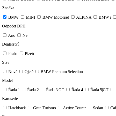
Značka
BMW
MINI
BMW Motorrad
ALPINA
BMW i
Odpočet DPH
Ano
Ne
Dealerství
Praha
Plzeň
Stav
Nové
Ojeté
BMW Premium Selection
Model
Řada 1
Řada 2
Řada 3|GT
Řada 4
Řada 5|GT
Karosérie
Hatchback
Gran Turismo
Active Tourer
Sedan
Cab