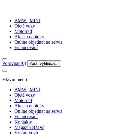
BMW | MINI
Ojeté vozy
Motorrad
Akce a nabídky
Online objednat na servis
Financování
Porovnat (0)
Začít vyhledávat
Hlavní menu
BMW | MINI
Ojeté vozy
Motorrad
Akce a nabídky
Online objednat na servis
Financování
Kontakty
Magazín BMW
Výkup vozů