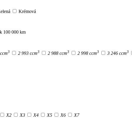
elená
Krémová
ak 100 000 km
3
3
3
3
3
 ccm
2 993 ccm
2 988 ccm
2 998 ccm
3 246 ccm
X2
X3
X4
X5
X6
X7