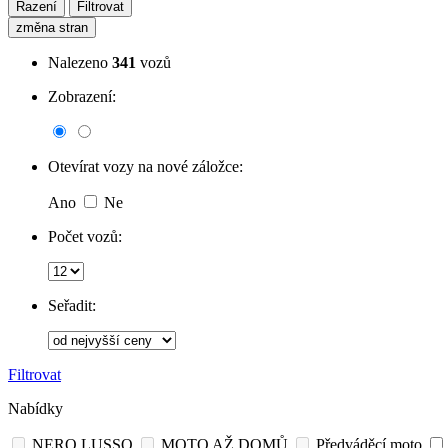
Řazení
Filtrovat
změna stran
Nalezeno
341
vozů
Zobrazení:
Otevírat vozy na nové záložce:
Ano
Ne
Počet vozů:
Seřadit:
Filtrovat
Nabídky
NERO LUSSO
MOTO AŽ DOMŮ
Předváděcí moto