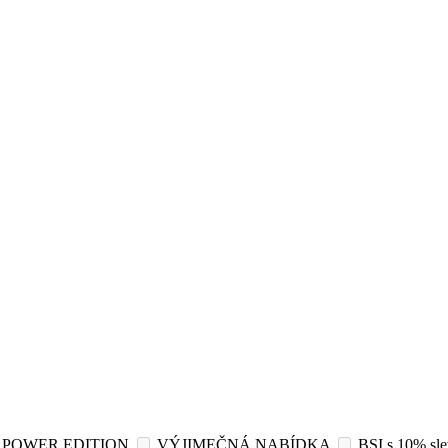
POWER EDITION
VÝJIMEČNÁ NABÍDKA
BSI s 10% sl