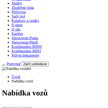
Služby
Zkušební jízda
Půjčovna
Sady kol
Katalogy a ceníky
E-shop
O nás
Kariéra
Showroom Praha
Showroom Plzeň
Konfigurátor BMW
Konfigurátor MINI
Právní dokumenty
Porovnat
Začít vyhledávat
Úvod
Nabídka vozů
Nabídka vozů