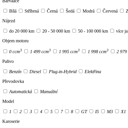
Barvaace
Bílá
Stříbrná
Černá
Šedá
Modrá
Červená
Z
Nájezd
do 20 000 km
20 - 50 000 km
50 - 100 000 km
více j
Objem motoru
3
3
3
3
0 ccm
1 499 ccm
1 995 ccm
1 998 ccm
2 979
Palivo
Benzín
Diesel
Plug-in-Hybrid
Elektřina
Převodovka
Automatická
Manuální
Model
1
2
3
4
5
7
8
GT
I5
M3
X1
Karoserie