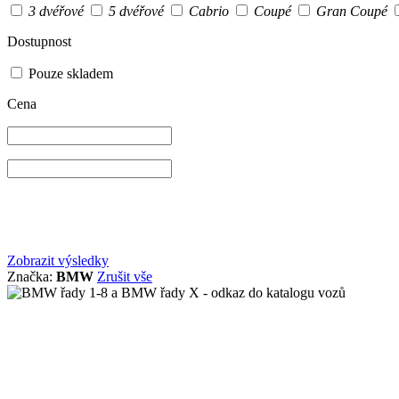
3 dvéřové
5 dvéřové
Cabrio
Coupé
Gran Coupé
Dostupnost
Pouze skladem
Cena
Zobrazit výsledky
Značka:
BMW
Zrušit vše