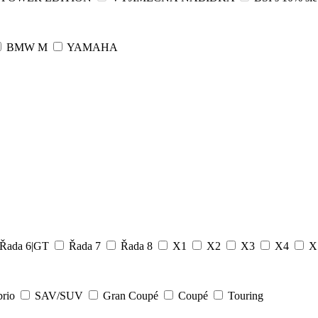
BMW M
YAMAHA
Řada 6|GT
Řada 7
Řada 8
X1
X2
X3
X4
X
rio
SAV/SUV
Gran Coupé
Coupé
Touring