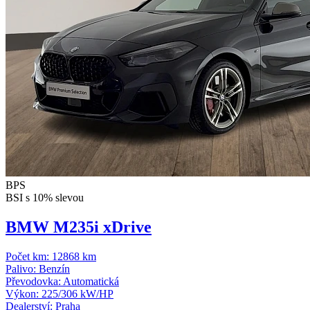
BPS
BSI s 10% slevou
BMW M235i xDrive
Počet km:
12868 km
Palivo:
Benzín
Převodovka:
Automatická
Výkon:
225/306 kW/HP
Dealerství:
Praha