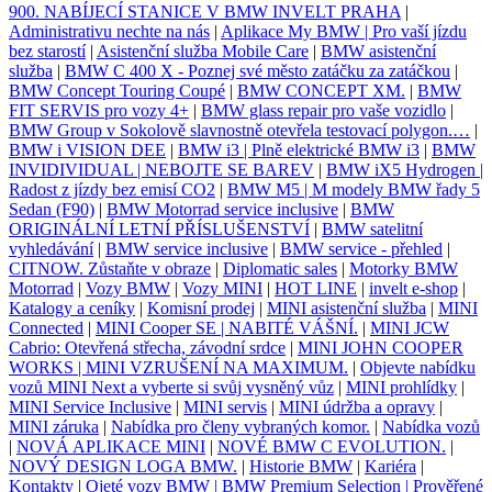
900. NABÍJECÍ STANICE V BMW INVELT PRAHA
|
Administrativu nechte na nás
|
Aplikace My BMW | Pro vaší jízdu
bez starostí
|
Asistenční služba Mobile Care
|
BMW asistenční
služba
|
BMW C 400 X - Poznej své město zatáčku za zatáčkou
|
BMW Concept Touring Coupé
|
BMW CONCEPT XM.
|
BMW
FIT SERVIS pro vozy 4+
|
BMW glass repair pro vaše vozidlo
|
BMW Group v Sokolově slavnostně otevřela testovací polygon.…
|
BMW i VISION DEE
|
BMW i3 | Plně elektrické BMW i3
|
BMW
INVIDIVIDUAL | NEBOJTE SE BAREV
|
BMW iX5 Hydrogen |
Radost z jízdy bez emisí CO2
|
BMW M5 | M modely BMW řady 5
Sedan (F90)
|
BMW Motorrad service inclusive
|
BMW
ORIGINÁLNÍ LETNÍ PŘÍSLUŠENSTVÍ
|
BMW satelitní
vyhledávání
|
BMW service inclusive
|
BMW service - přehled
|
CITNOW. Zůstaňte v obraze
|
Diplomatic sales
|
Motorky BMW
Motorrad
|
Vozy BMW
|
Vozy MINI
|
HOT LINE
|
invelt e-shop
|
Katalogy a ceníky
|
Komisní prodej
|
MINI asistenční služba
|
MINI
Connected
|
MINI Cooper SE | NABITÉ VÁŠNÍ.
|
MINI JCW
Cabrio: Otevřená střecha, závodní srdce
|
MINI JOHN COOPER
WORKS | MINI VZRUŠENÍ NA MAXIMUM.
|
Objevte nabídku
vozů MINI Next a vyberte si svůj vysněný vůz
|
MINI prohlídky
|
MINI Service Inclusive
|
MINI servis
|
MINI údržba a opravy
|
MINI záruka
|
Nabídka pro členy vybraných komor.
|
Nabídka vozů
|
NOVÁ APLIKACE MINI
|
NOVÉ BMW C EVOLUTION.
|
NOVÝ DESIGN LOGA BMW.
|
Historie BMW
|
Kariéra
|
Kontakty
|
Ojeté vozy BMW | BMW Premium Selection | Prověřené