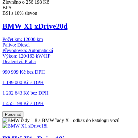
Zlevněno o 256 198 Kč
BPS
BSI s 10% slevou
BMW X1 xDrive20d
Počet km:
12000 km
Palivo:
Diesel
Převodovka:
Automatická
Výkon:
120/163 kW/HP
Dealerství:
Praha
990 909 Kč
bez DPH
1 199 000 Kč s DPH
1 202 643 Kč
bez DPH
1 455 198 Kč s DPH
Porovnat