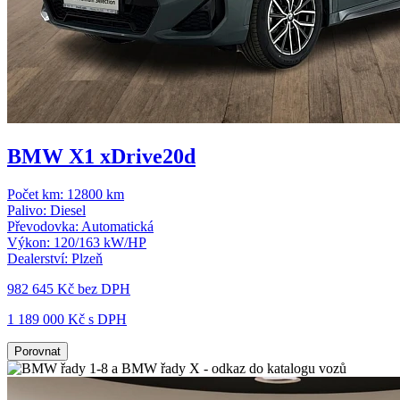
BMW X1 xDrive20d
Počet km:
12800 km
Palivo:
Diesel
Převodovka:
Automatická
Výkon:
120/163 kW/HP
Dealerství:
Plzeň
982 645 Kč
bez DPH
1 189 000 Kč s DPH
Porovnat