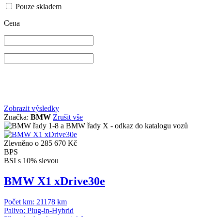
Pouze skladem
Cena
Zobrazit výsledky
Značka:
BMW
Zrušit vše
Zlevněno o 285 670 Kč
BPS
BSI s 10% slevou
BMW X1 xDrive30e
Počet km:
21178 km
Palivo:
Plug-in-Hybrid