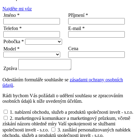
Najděte mi vůz
Jméno *
Příjmení *
Telefon *
E-mail *
Pobočka *
Cena
Model *
Zpráva
Odesláním formuláře souhlasíte se
zásadami ochrany osobních
údajů
.
Rádi bychom Vás požádali o udělení souhlasu se zpracováním
osobních údajů k níže uvedeným účelům.
1. nabízení obchodu, služeb a produktů společnosti invelt - s.r.o.
2. marketingová komunikace a marketingový průzkum, včetně
získání názoru ohledně míry Vaší spokojenosti se službami
společnosti invelt - s.r.o.
3. zasílání personalizovaných nabídek
obchodu, služeb a produktů společnosti invelt - s.r.o.