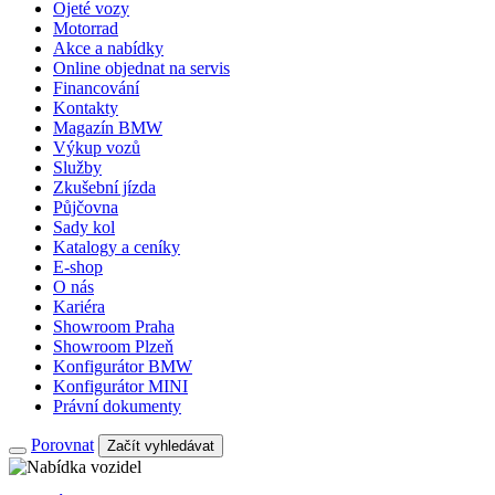
Ojeté vozy
Motorrad
Akce a nabídky
Online objednat na servis
Financování
Kontakty
Magazín BMW
Výkup vozů
Služby
Zkušební jízda
Půjčovna
Sady kol
Katalogy a ceníky
E-shop
O nás
Kariéra
Showroom Praha
Showroom Plzeň
Konfigurátor BMW
Konfigurátor MINI
Právní dokumenty
Porovnat
Začít vyhledávat