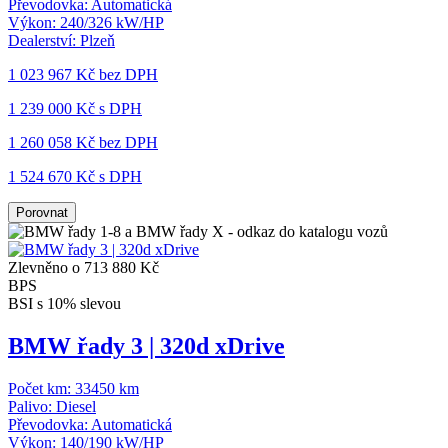
Převodovka:
Automatická
Výkon:
240/326 kW/HP
Dealerství:
Plzeň
1 023 967 Kč
bez DPH
1 239 000 Kč s DPH
1 260 058 Kč
bez DPH
1 524 670 Kč s DPH
Porovnat
Zlevněno o 713 880 Kč
BPS
BSI s 10% slevou
BMW řady 3 | 320d xDrive
Počet km:
33450 km
Palivo:
Diesel
Převodovka:
Automatická
Výkon:
140/190 kW/HP