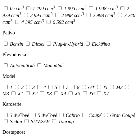
3
3
3
3
0 ccm
1 499 ccm
1 995 ccm
1 998 ccm
2
3
3
3
3
979 ccm
2 993 ccm
2 988 ccm
2 998 ccm
3 246
3
3
3
ccm
4 395 ccm
6 592 ccm
Palivo
Benzín
Diesel
Plug-in-Hybrid
Elektřina
Převodovka
Automatická
Manuální
Model
1
2
3
4
5
7
8
GT
I5
M2
M3
X1
X2
X3
X4
X5
X6
X7
Karoserie
3 dvéřové
5 dvéřové
Cabrio
Coupé
Gran Coupé
Sedan
SUV/SAV
Touring
Dostupnost