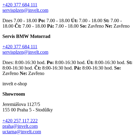
+420 377 684 111
servisplzen@invelt.com
Dnes 7.00 - 18.00
Po:
7.00 - 18.00
Út:
7.00 - 18.00
St:
7.00 -
18.00
Čt:
7.00 - 18.00
Pá:
7.00 - 18.00
So:
Zavřeno
Ne:
Zavřeno
Servis BMW Motorrad
+420 377 684 111
servisplzen@invelt.com
Dnes: 8:00-16:30 hod.
Po:
8:00-16:30 hod.
Út:
8:00-16:30 hod.
St:
8:00-16:30 hod.
Čt:
8:00-16:30 hod.
Pá:
8:00-16:30 hod.
So:
Zavřeno
Ne:
Zavřeno
invelt e-shop
Showroom
Jeremiášova 1127/5
155 00 Praha 5 - Stodůlky
+420 257 117 222
praha@invelt.com
uctarna@invelt.com