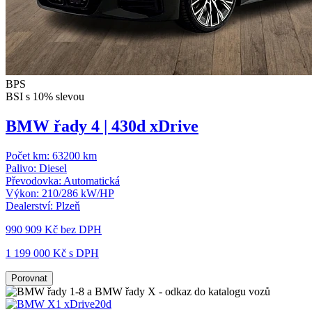
BPS
BSI s 10% slevou
BMW řady 4 | 430d xDrive
Počet km:
63200 km
Palivo:
Diesel
Převodovka:
Automatická
Výkon:
210/286 kW/HP
Dealerství:
Plzeň
990 909 Kč
bez DPH
1 199 000 Kč s DPH
Porovnat