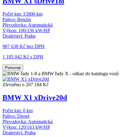
BMW X1 sDrive18i
Počet km:
15000 km
Palivo:
Benzín
Převodovka:
Automatická
Výkon:
100/136 kW/HP
Dealerství:
Praha
987 638 Kč
bez DPH
1 195 042 Kč s DPH
Porovnat
Zlevněno o 207 184 Kč
BMW X1 xDrive20d
Počet km:
0 km
Palivo:
Diesel
Převodovka:
Automatická
Výkon:
120/163 kW/HP
Dealerství:
Praha