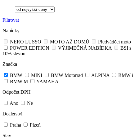
Filtrovat
Nabídky
NERO LUSSO
MOTO AŽ DOMŮ
Předváděcí moto
POWER EDITION
VÝJIMEČNÁ NABÍDKA
BSI s
10% slevou
Značka
BMW
MINI
BMW Motorrad
ALPINA
BMW i
BMW M
YAMAHA
Odpočet DPH
Ano
Ne
Dealerství
Praha
Plzeň
Stav