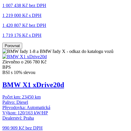
1 007 438 Kč
bez DPH
1 219 000 Kč s DPH
1 420 807 Kč
bez DPH
1 719 176 Kč s DPH
Porovnat
Zlevněno o 266 780 Kč
BPS
BSI s 10% slevou
BMW X1 xDrive20d
Počet km:
23450 km
Palivo:
Diesel
Převodovka:
Automatická
Výkon:
120/163 kW/HP
Dealerství:
Praha
990 909 Kč
bez DPH