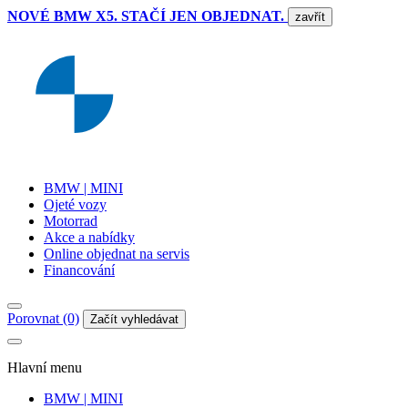
NOVÉ BMW X5. STAČÍ JEN OBJEDNAT.
zavřít
BMW | MINI
Ojeté vozy
Motorrad
Akce a nabídky
Online objednat na servis
Financování
Porovnat (0)
Začít vyhledávat
Hlavní menu
BMW | MINI