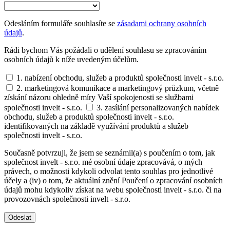
Odesláním formuláře souhlasíte se
zásadami ochrany osobních
údajů
.
Rádi bychom Vás požádali o udělení souhlasu se zpracováním
osobních údajů k níže uvedeným účelům.
1. nabízení obchodu, služeb a produktů společnosti invelt - s.r.o.
2. marketingová komunikace a marketingový průzkum, včetně
získání názoru ohledně míry Vaší spokojenosti se službami
společnosti invelt - s.r.o.
3. zasílání personalizovaných nabídek
obchodu, služeb a produktů společnosti invelt - s.r.o.
identifikovaných na základě využívání produktů a služeb
společnosti invelt - s.r.o.
Současně potvrzuji, že jsem se seznámil(a) s poučením o tom, jak
společnost invelt - s.r.o. mé osobní údaje zpracovává, o mých
právech, o možnosti kdykoli odvolat tento souhlas pro jednotlivé
účely a (iv) o tom, že aktuální znění Poučení o zpracování osobních
údajů mohu kdykoliv získat na webu společnosti invelt - s.r.o. či na
provozovnách společnosti invelt - s.r.o.
Odeslat