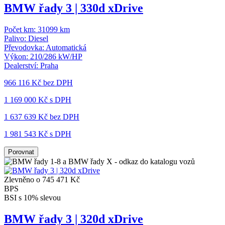
BMW řady 3 | 330d xDrive
Počet km:
31099 km
Palivo:
Diesel
Převodovka:
Automatická
Výkon:
210/286 kW/HP
Dealerství:
Praha
966 116 Kč
bez DPH
1 169 000 Kč s DPH
1 637 639 Kč
bez DPH
1 981 543 Kč s DPH
Porovnat
Zlevněno o 745 471 Kč
BPS
BSI s 10% slevou
BMW řady 3 | 320d xDrive