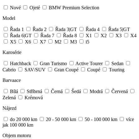
Nové
Ojeté
BMW Premium Selection
Model
Řada 1
Řada 2
Řada 3|GT
Řada 4
Řada 5|GT
Řada 6|GT
Řada 7
Řada 8
X1
X2
X3
X4
X5
X6
X7
M2
M3
i5
Karosérie
Hatchback
Gran Turismo
Active Tourer
Sedan
Cabrio
SAV/SUV
Gran Coupé
Coupé
Touring
Barvaace
Bílá
Stříbrná
Černá
Šedá
Modrá
Červená
Zelená
Krémová
Nájezd
do 20 000 km
20 - 50 000 km
50 - 100 000 km
více
jak 100 000 km
Objem motoru