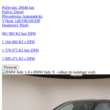
Počet km:
29646 km
Palivo:
Diesel
Převodovka:
Automatická
Výkon:
140/190 kW/HP
Dealerství:
Plzeň
961 983 Kč
bez DPH
1 164 000 Kč s DPH
1 578 075 Kč
bez DPH
1 909 471 Kč s DPH
Porovnat