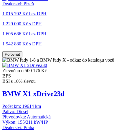
Dealerství:
Plzeň
1 015 702 Kč
bez DPH
1 229 000 Kč s DPH
1 605 686 Kč
bez DPH
1 942 880 Kč s DPH
Porovnat
Zlevněno o 500 176 Kč
BPS
BSI s 10% slevou
BMW X1 xDrive23d
Počet km:
19614 km
Palivo:
Diesel
Převodovka:
Automatická
Výkon:
155/211 kW/HP
Dealerství:
Praha