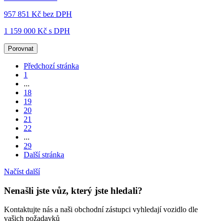
957 851 Kč
bez DPH
1 159 000 Kč s DPH
Porovnat
Předchozí stránka
1
...
18
19
20
21
22
...
29
Další stránka
Načíst další
Nenašli jste vůz, který jste hledali?
Kontaktujte nás a naši obchodní zástupci vyhledají vozidlo dle
vašich požadavků