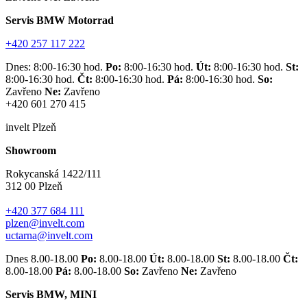
Servis BMW Motorrad
+420 257 117 222
Dnes: 8:00-16:30 hod.
Po:
8:00-16:30 hod.
Út:
8:00-16:30 hod.
St:
8:00-16:30 hod.
Čt:
8:00-16:30 hod.
Pá:
8:00-16:30 hod.
So:
Zavřeno
Ne:
Zavřeno
+420 601 270 415
invelt Plzeň
Showroom
Rokycanská 1422/111
312 00 Plzeň
+420 377 684 111
plzen@invelt.com
uctarna@invelt.com
Dnes 8.00-18.00
Po:
8.00-18.00
Út:
8.00-18.00
St:
8.00-18.00
Čt:
8.00-18.00
Pá:
8.00-18.00
So:
Zavřeno
Ne:
Zavřeno
Servis BMW, MINI