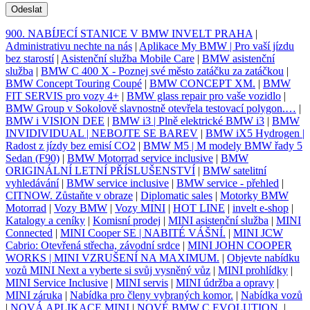
Odeslat
900. NABÍJECÍ STANICE V BMW INVELT PRAHA
|
Administrativu nechte na nás
|
Aplikace My BMW | Pro vaší jízdu
bez starostí
|
Asistenční služba Mobile Care
|
BMW asistenční
služba
|
BMW C 400 X - Poznej své město zatáčku za zatáčkou
|
BMW Concept Touring Coupé
|
BMW CONCEPT XM.
|
BMW
FIT SERVIS pro vozy 4+
|
BMW glass repair pro vaše vozidlo
|
BMW Group v Sokolově slavnostně otevřela testovací polygon.…
|
BMW i VISION DEE
|
BMW i3 | Plně elektrické BMW i3
|
BMW
INVIDIVIDUAL | NEBOJTE SE BAREV
|
BMW iX5 Hydrogen |
Radost z jízdy bez emisí CO2
|
BMW M5 | M modely BMW řady 5
Sedan (F90)
|
BMW Motorrad service inclusive
|
BMW
ORIGINÁLNÍ LETNÍ PŘÍSLUŠENSTVÍ
|
BMW satelitní
vyhledávání
|
BMW service inclusive
|
BMW service - přehled
|
CITNOW. Zůstaňte v obraze
|
Diplomatic sales
|
Motorky BMW
Motorrad
|
Vozy BMW
|
Vozy MINI
|
HOT LINE
|
invelt e-shop
|
Katalogy a ceníky
|
Komisní prodej
|
MINI asistenční služba
|
MINI
Connected
|
MINI Cooper SE | NABITÉ VÁŠNÍ.
|
MINI JCW
Cabrio: Otevřená střecha, závodní srdce
|
MINI JOHN COOPER
WORKS | MINI VZRUŠENÍ NA MAXIMUM.
|
Objevte nabídku
vozů MINI Next a vyberte si svůj vysněný vůz
|
MINI prohlídky
|
MINI Service Inclusive
|
MINI servis
|
MINI údržba a opravy
|
MINI záruka
|
Nabídka pro členy vybraných komor.
|
Nabídka vozů
|
NOVÁ APLIKACE MINI
|
NOVÉ BMW C EVOLUTION.
|