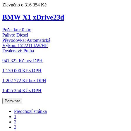
Zlevněno o 316 354 Kč
BMW X1 xDrive23d
Počet km:
0 km
Palivo:
Diesel
Převodovka:
Automatická
Výkon:
155/211 kW/HP
Dealerství:
Praha
941 322 Kč
bez DPH
1 139 000 Kč s DPH
1 202 772 Kč
bez DPH
1 455 354 Kč s DPH
Porovnat
Předchozí stránka
1
2
3