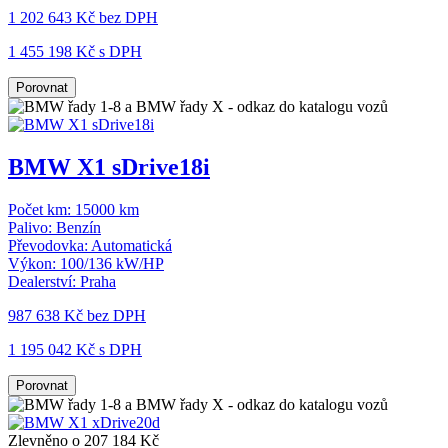
1 202 643 Kč
bez DPH
1 455 198 Kč s DPH
Porovnat
BMW X1 sDrive18i
Počet km:
15000 km
Palivo:
Benzín
Převodovka:
Automatická
Výkon:
100/136 kW/HP
Dealerství:
Praha
987 638 Kč
bez DPH
1 195 042 Kč s DPH
Porovnat
Zlevněno o 207 184 Kč