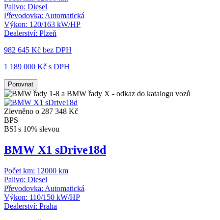
Palivo:
Diesel
Převodovka:
Automatická
Výkon:
120/163 kW/HP
Dealerství:
Plzeň
982 645 Kč
bez DPH
1 189 000 Kč s DPH
Porovnat
Zlevněno o 287 348 Kč
BPS
BSI s 10% slevou
BMW X1 sDrive18d
Počet km:
12000 km
Palivo:
Diesel
Převodovka:
Automatická
Výkon:
110/150 kW/HP
Dealerství:
Praha