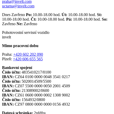
praha@invelt.com
uctarna@invelt.com
Dnes Zavřeno
Po:
10.00-18.00 hod.
Út:
10.00-18.00 hod.
St:
10.00-18.00 hod.
Čt:
10.00-18.00 hod.
Pá:
10.00-18.00 hod.
So:
Zavřeno
Ne:
Zavřeno
Pohotovostní servisní vozidlo
invelt
Mimo pracovní dobu
Praha:
+420 602 202 090
Plzeň:
+420 606 655 565
Bankovní spojení
Číslo účtu:
4835410217/0100
IBAN:
CZ64 0100 0000 0048 3541 0217
Číslo účtu:
5020014509/5500
IBAN:
CZ07 5500 0000 0050 2001 4509
Číslo účtu:
213089002/0600
IBAN:
CZ61 0600 0000 0002 1308 9002
Číslo účtu:
1564932/0800
IBAN:
CZ97 0800 0000 0000 0156 4932
Datová schránka:
2pfdfra