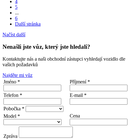
4
5
...
6
Další stránka
Načíst další
Nenašli jste vůz, který jste hledali?
Kontaktujte nás a naši obchodní zástupci vyhledají vozidlo dle
vašich požadavků
Najděte mi vůz
Jméno *
Příjmení *
Telefon *
E-mail *
Pobočka *
Cena
Model *
Zpráva