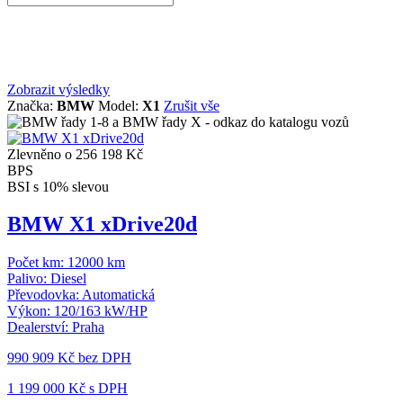
Zobrazit výsledky
Značka:
BMW
Model:
X1
Zrušit vše
Zlevněno o 256 198 Kč
BPS
BSI s 10% slevou
BMW X1 xDrive20d
Počet km:
12000 km
Palivo:
Diesel
Převodovka:
Automatická
Výkon:
120/163 kW/HP
Dealerství:
Praha
990 909 Kč
bez DPH
1 199 000 Kč s DPH