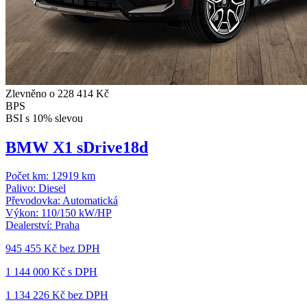
Zlevněno o 228 414 Kč
BPS
BSI s 10% slevou
BMW X1 sDrive18d
Počet km:
12919 km
Palivo:
Diesel
Převodovka:
Automatická
Výkon:
110/150 kW/HP
Dealerství:
Praha
945 455 Kč
bez DPH
1 144 000 Kč s DPH
1 134 226 Kč
bez DPH