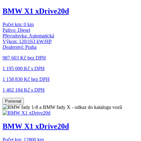
BMW X1 xDrive20d
Počet km:
0 km
Palivo:
Diesel
Převodovka:
Automatická
Výkon:
120/163 kW/HP
Dealerství:
Praha
987 603 Kč
bez DPH
1 195 000 Kč s DPH
1 158 830 Kč
bez DPH
1 402 184 Kč s DPH
Porovnat
BMW X1 xDrive20d
Počet km:
12800 km