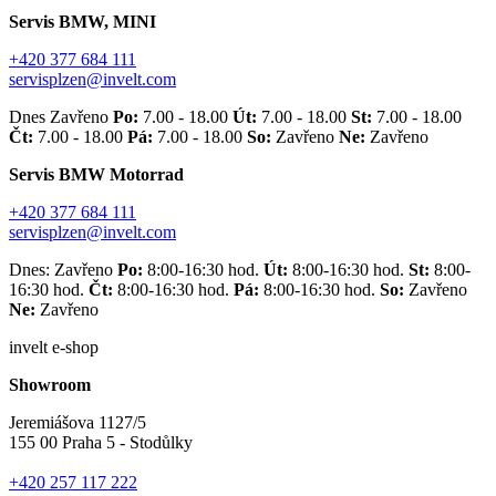
Servis BMW, MINI
+420 377 684 111
servisplzen@invelt.com
Dnes Zavřeno
Po:
7.00 - 18.00
Út:
7.00 - 18.00
St:
7.00 - 18.00
Čt:
7.00 - 18.00
Pá:
7.00 - 18.00
So:
Zavřeno
Ne:
Zavřeno
Servis BMW Motorrad
+420 377 684 111
servisplzen@invelt.com
Dnes: Zavřeno
Po:
8:00-16:30 hod.
Út:
8:00-16:30 hod.
St:
8:00-
16:30 hod.
Čt:
8:00-16:30 hod.
Pá:
8:00-16:30 hod.
So:
Zavřeno
Ne:
Zavřeno
invelt e-shop
Showroom
Jeremiášova 1127/5
155 00 Praha 5 - Stodůlky
+420 257 117 222