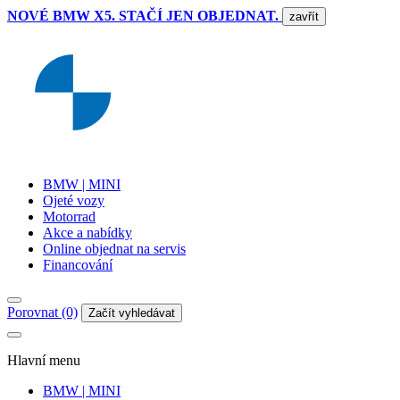
NOVÉ BMW X5. STAČÍ JEN OBJEDNAT.
zavřít
BMW | MINI
Ojeté vozy
Motorrad
Akce a nabídky
Online objednat na servis
Financování
Porovnat (0)
Začít vyhledávat
Hlavní menu
BMW | MINI