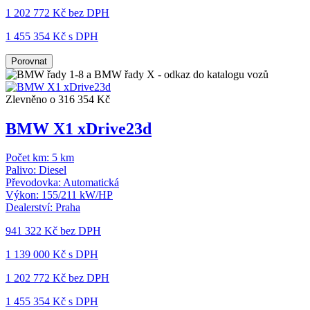
1 202 772 Kč
bez DPH
1 455 354 Kč s DPH
Porovnat
Zlevněno o 316 354 Kč
BMW X1 xDrive23d
Počet km:
5 km
Palivo:
Diesel
Převodovka:
Automatická
Výkon:
155/211 kW/HP
Dealerství:
Praha
941 322 Kč
bez DPH
1 139 000 Kč s DPH
1 202 772 Kč
bez DPH
1 455 354 Kč s DPH