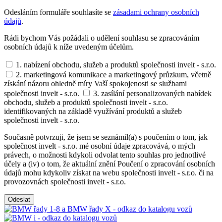
Odesláním formuláře souhlasíte se
zásadami ochrany osobních
údajů
.
Rádi bychom Vás požádali o udělení souhlasu se zpracováním
osobních údajů k níže uvedeným účelům.
1. nabízení obchodu, služeb a produktů společnosti invelt - s.r.o.
2. marketingová komunikace a marketingový průzkum, včetně
získání názoru ohledně míry Vaší spokojenosti se službami
společnosti invelt - s.r.o.
3. zasílání personalizovaných nabídek
obchodu, služeb a produktů společnosti invelt - s.r.o.
identifikovaných na základě využívání produktů a služeb
společnosti invelt - s.r.o.
Současně potvrzuji, že jsem se seznámil(a) s poučením o tom, jak
společnost invelt - s.r.o. mé osobní údaje zpracovává, o mých
právech, o možnosti kdykoli odvolat tento souhlas pro jednotlivé
účely a (iv) o tom, že aktuální znění Poučení o zpracování osobních
údajů mohu kdykoliv získat na webu společnosti invelt - s.r.o. či na
provozovnách společnosti invelt - s.r.o.
Odeslat