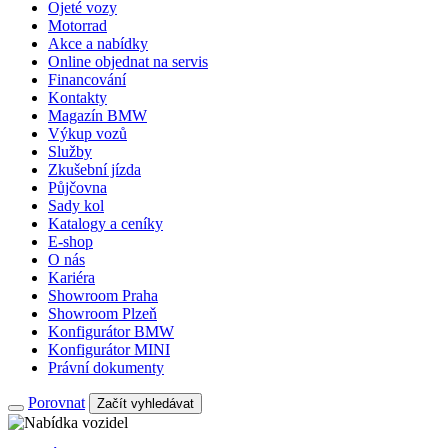
Ojeté vozy
Motorrad
Akce a nabídky
Online objednat na servis
Financování
Kontakty
Magazín BMW
Výkup vozů
Služby
Zkušební jízda
Půjčovna
Sady kol
Katalogy a ceníky
E-shop
O nás
Kariéra
Showroom Praha
Showroom Plzeň
Konfigurátor BMW
Konfigurátor MINI
Právní dokumenty
Porovnat
Začít vyhledávat