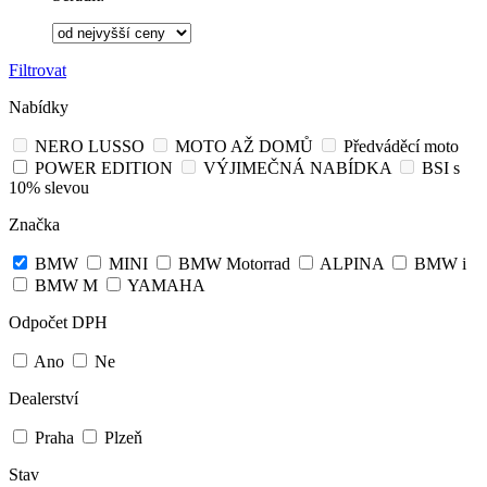
Filtrovat
Nabídky
NERO LUSSO
MOTO AŽ DOMŮ
Předváděcí moto
POWER EDITION
VÝJIMEČNÁ NABÍDKA
BSI s
10% slevou
Značka
BMW
MINI
BMW Motorrad
ALPINA
BMW i
BMW M
YAMAHA
Odpočet DPH
Ano
Ne
Dealerství
Praha
Plzeň
Stav