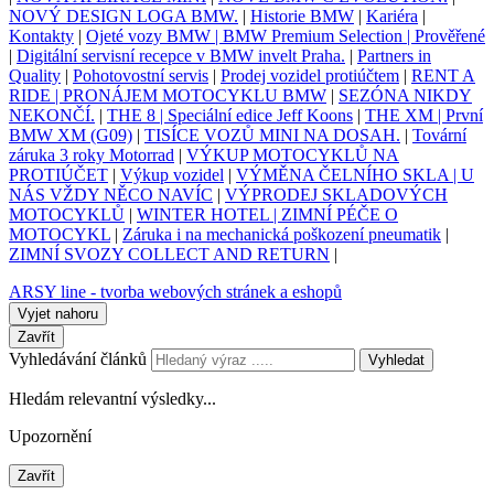
NOVÝ DESIGN LOGA BMW.
|
Historie BMW
|
Kariéra
|
Kontakty
|
Ojeté vozy BMW | BMW Premium Selection | Prověřené
|
Digitální servisní recepce v BMW invelt Praha.
|
Partners in
Quality
|
Pohotovostní servis
|
Prodej vozidel protiúčtem
|
RENT A
RIDE | PRONÁJEM MOTOCYKLU BMW
|
SEZÓNA NIKDY
NEKONČÍ.
|
THE 8 | Speciální edice Jeff Koons
|
THE XM | První
BMW XM (G09)
|
TISÍCE VOZŮ MINI NA DOSAH.
|
Tovární
záruka 3 roky Motorrad
|
VÝKUP MOTOCYKLŮ NA
PROTIÚČET
|
Výkup vozidel
|
VÝMĚNA ČELNÍHO SKLA | U
NÁS VŽDY NĚCO NAVÍC
|
VÝPRODEJ SKLADOVÝCH
MOTOCYKLŮ
|
WINTER HOTEL | ZIMNÍ PÉČE O
MOTOCYKL
|
Záruka i na mechanická poškození pneumatik
|
ZIMNÍ SVOZY COLLECT AND RETURN
|
ARSY line - tvorba webových stránek a eshopů
Vyjet nahoru
Zavřít
Vyhledávání článků
Vyhledat
Hledám relevantní výsledky...
Upozornění
Zavřít