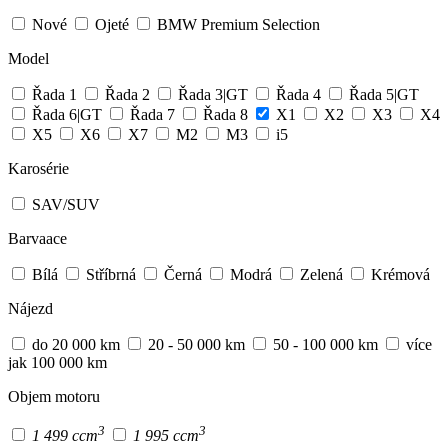
Nové
Ojeté
BMW Premium Selection
Model
Řada 1
Řada 2
Řada 3|GT
Řada 4
Řada 5|GT
Řada 6|GT
Řada 7
Řada 8
X1
X2
X3
X4
X5
X6
X7
M2
M3
i5
Karosérie
SAV/SUV
Barvaace
Bílá
Stříbrná
Černá
Modrá
Zelená
Krémová
Nájezd
do 20 000 km
20 - 50 000 km
50 - 100 000 km
více
jak 100 000 km
Objem motoru
3
3
1 499 ccm
1 995 ccm