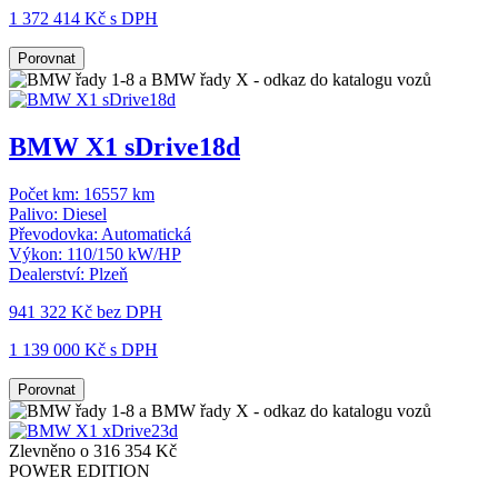
1 372 414 Kč s DPH
Porovnat
BMW X1 sDrive18d
Počet km:
16557 km
Palivo:
Diesel
Převodovka:
Automatická
Výkon:
110/150 kW/HP
Dealerství:
Plzeň
941 322 Kč
bez DPH
1 139 000 Kč s DPH
Porovnat
Zlevněno o 316 354 Kč
POWER EDITION