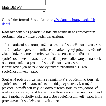
Máte BMW?
Odesláním formuláře souhlasíte se
zásadami ochrany osobních
údajů
.
Rádi bychom Vás požádali o udělení souhlasu se zpracováním
osobních údajů k níže uvedeným účelům.
1. nabízení obchodu, služeb a produktů společnosti invelt - s.r.o.
2. marketingová komunikace a marketingový průzkum, včetně
získání názoru ohledně míry Vaší spokojenosti se službami
společnosti invelt - s.r.o.
3. zasílání personalizovaných nabídek
obchodu, služeb a produktů společnosti invelt - s.r.o.
identifikovaných na základě využívání produktů a služeb
společnosti invelt - s.r.o.
Současně potvrzuji, že jsem se seznámil(a) s poučením o tom, jak
společnost invelt - s.r.o. mé osobní údaje zpracovává, o mých
právech, o možnosti kdykoli odvolat tento souhlas pro jednotlivé
účely a (iv) o tom, že aktuální znění Poučení o zpracování osobních
údajů mohu kdykoliv získat na webu společnosti invelt - s.r.o. či na
provozovnách společnosti invelt - s.r.o.