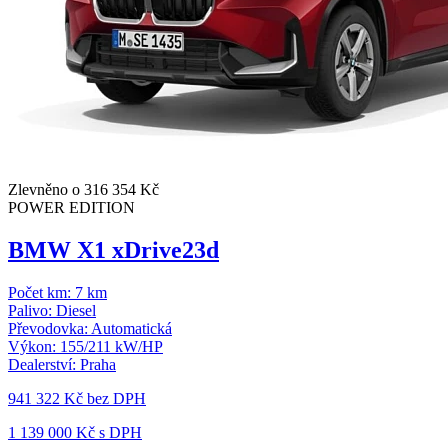
Zlevněno o 316 354 Kč
POWER EDITION
BMW X1 xDrive23d
Počet km:
7 km
Palivo:
Diesel
Převodovka:
Automatická
Výkon:
155/211 kW/HP
Dealerství:
Praha
941 322 Kč
bez DPH
1 139 000 Kč s DPH