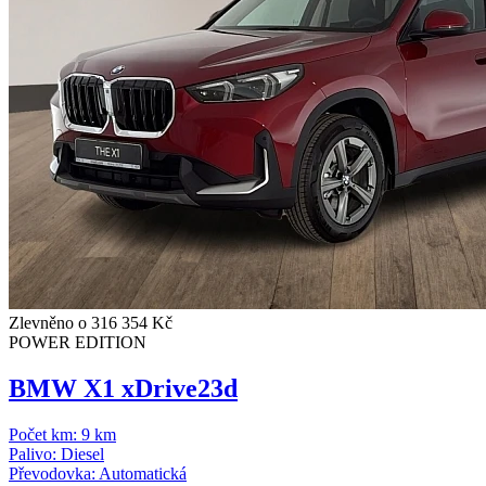
Zlevněno o 316 354 Kč
POWER EDITION
BMW X1 xDrive23d
Počet km:
9 km
Palivo:
Diesel
Převodovka:
Automatická