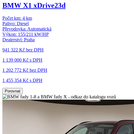
BMW X1 xDrive23d
Počet km:
4 km
Palivo:
Diesel
Převodovka:
Automatická
Výkon:
155/211 kW/HP
Dealerství:
Praha
941 322 Kč
bez DPH
1 139 000 Kč s DPH
1 202 772 Kč
bez DPH
1 455 354 Kč s DPH
Porovnat