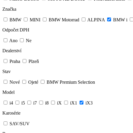
Značka
BMW
MINI
BMW Motorrad
ALPINA
BMW i
Odpočet DPH
Ano
Ne
Dealerství
Praha
Plzeň
Stav
Nové
Ojeté
BMW Premium Selection
Model
i4
i5
i7
i8
iX
iX1
iX3
Karosérie
SAV/SUV