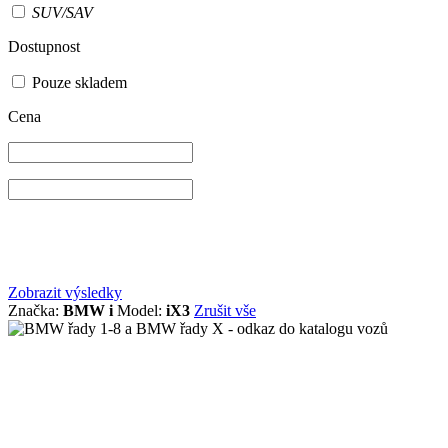
SUV/SAV
Dostupnost
Pouze skladem
Cena
Zobrazit výsledky
Značka:
BMW i
Model:
iX3
Zrušit vše