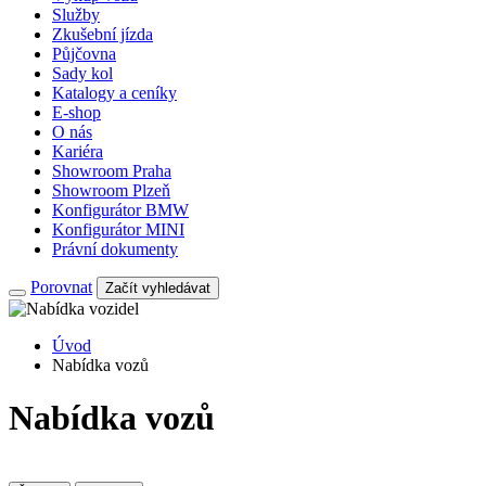
Služby
Zkušební jízda
Půjčovna
Sady kol
Katalogy a ceníky
E-shop
O nás
Kariéra
Showroom Praha
Showroom Plzeň
Konfigurátor BMW
Konfigurátor MINI
Právní dokumenty
Porovnat
Začít vyhledávat
Úvod
Nabídka vozů
Nabídka vozů