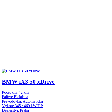
BMW iX3 50 xDrive
Počet km:
42 km
Palivo:
Elektřina
Převodovka:
Automatická
Výkon:
345 / 469 kW/HP
Dealerství:
Praha