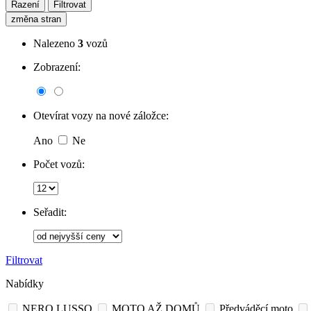
Řazení
Filtrovat
změna stran
Nalezeno
3
vozů
Zobrazení:
Otevírat vozy na nové záložce:
Ano
Ne
Počet vozů:
Seřadit:
Filtrovat
Nabídky
NERO LUSSO
MOTO AŽ DOMŮ
Předváděcí moto