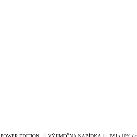
POWER EDITION
VÝJIMEČNÁ NABÍDKA
BSI s 10% sl