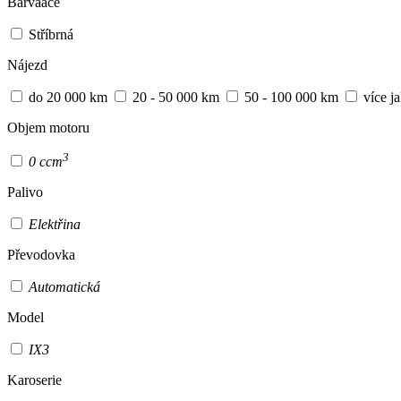
Barvaace
Stříbrná
Nájezd
do 20 000 km
20 - 50 000 km
50 - 100 000 km
více j
Objem motoru
3
0 ccm
Palivo
Elektřina
Převodovka
Automatická
Model
IX3
Karoserie