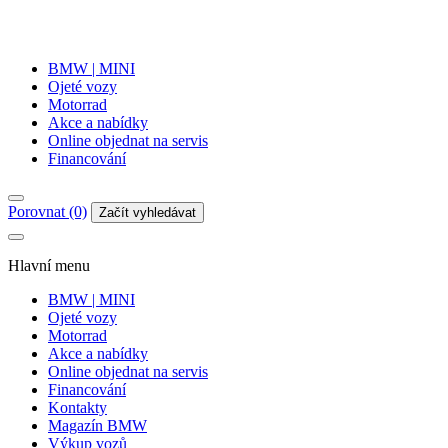
BMW | MINI
Ojeté vozy
Motorrad
Akce a nabídky
Online objednat na servis
Financování
Porovnat (0)
Začít vyhledávat
Hlavní menu
BMW | MINI
Ojeté vozy
Motorrad
Akce a nabídky
Online objednat na servis
Financování
Kontakty
Magazín BMW
Výkup vozů