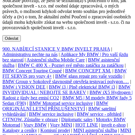
Současně potvrzuji, že jsem se seznámil(a) s poučením o tom, jak
společnost invelt - s.r.o. mé osobní údaje zpracovává, o mých
právech, o možnosti kdykoli odvolat tento souhlas pro jednotlivé
účely a (iv) o tom, že aktuální znění Poučení o zpracování osobních
údajů mohu kdykoliv získat na webu společnosti invelt - s.r.o. či na
provozovnách společnosti invelt - s.r.o.
Odeslat
900. NABÍJECÍ STANICE V BMW INVELT PRAHA
|
Administrativu nechte na nás
|
Aplikace My BMW | Pro vaší jízdu
bez starostí
|
Asistenční služba Mobile Care
|
BMW asistenční
služba
|
BMW C 400 X - Poznej své město zatáčku za zatáčkou
|
BMW Concept Touring Coupé
|
BMW CONCEPT XM.
|
BMW
FIT SERVIS pro vozy 4+
|
BMW glass repair pro vaše vozidlo
|
BMW Group v Sokolově slavnostně otevřela testovací polygon.…
|
BMW i VISION DEE
|
BMW i3 | Plně elektrické BMW i3
|
BMW
INVIDIVIDUAL | NEBOJTE SE BAREV
|
BMW iX5 Hydrogen |
Radost z jízdy bez emisí CO2
|
BMW M5 | M modely BMW řady 5
Sedan (F90)
|
BMW Motorrad service inclusive
|
BMW
ORIGINÁLNÍ LETNÍ PŘÍSLUŠENSTVÍ
|
BMW satelitní
vyhledávání
|
BMW service inclusive
|
BMW service - přehled
|
CITNOW. Zůstaňte v obraze
|
Diplomatic sales
|
Motorky BMW
Motorrad
|
Vozy BMW
|
Vozy MINI
|
HOT LINE
|
invelt e-shop
|
Katalogy a ceníky
|
Komisní prodej
|
MINI asistenční služba
|
MINI