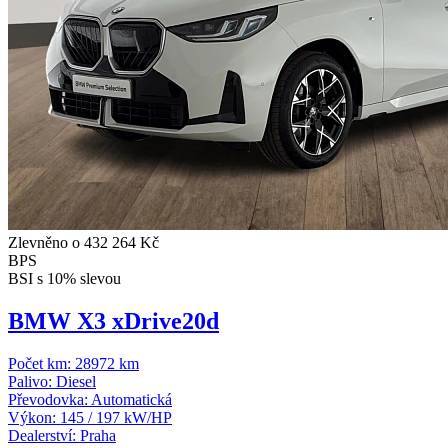
Zlevněno o 432 264 Kč
BPS
BSI s 10% slevou
BMW X3 xDrive20d
Počet km:
28972 km
Palivo:
Diesel
Převodovka:
Automatická
Výkon:
145 / 197 kW/HP
Dealerství:
Praha