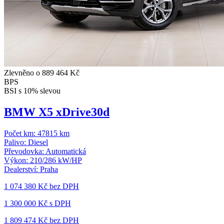
Zlevněno o 889 464 Kč
BPS
BSI s 10% slevou
BMW X5 xDrive30d
Počet km:
47815 km
Palivo:
Diesel
Převodovka:
Automatická
Výkon:
210/286 kW/HP
Dealerství:
Praha
1 074 380 Kč
bez DPH
1 300 000 Kč s DPH
1 809 474 Kč
bez DPH