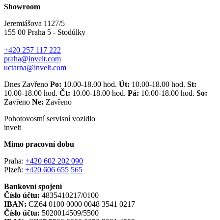
Showroom
Jeremiášova 1127/5
155 00 Praha 5 - Stodůlky
+420 257 117 222
praha@invelt.com
uctarna@invelt.com
Dnes Zavřeno
Po:
10.00-18.00 hod.
Út:
10.00-18.00 hod.
St:
10.00-18.00 hod.
Čt:
10.00-18.00 hod.
Pá:
10.00-18.00 hod.
So:
Zavřeno
Ne:
Zavřeno
Pohotovostní servisní vozidlo
invelt
Mimo pracovní dobu
Praha:
+420 602 202 090
Plzeň:
+420 606 655 565
Bankovní spojení
Číslo účtu:
4835410217/0100
IBAN:
CZ64 0100 0000 0048 3541 0217
Číslo účtu:
5020014509/5500