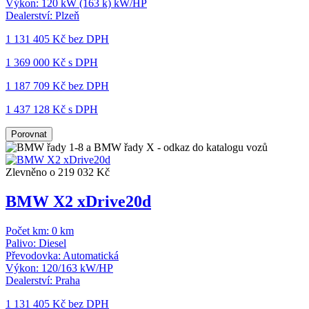
Výkon:
120 kW (163 k) kW/HP
Dealerství:
Plzeň
1 131 405 Kč
bez DPH
1 369 000 Kč s DPH
1 187 709 Kč
bez DPH
1 437 128 Kč s DPH
Porovnat
Zlevněno o 219 032 Kč
BMW X2 xDrive20d
Počet km:
0 km
Palivo:
Diesel
Převodovka:
Automatická
Výkon:
120/163 kW/HP
Dealerství:
Praha
1 131 405 Kč
bez DPH