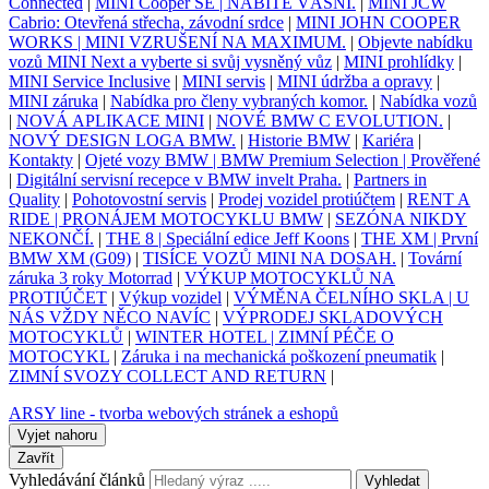
Connected
|
MINI Cooper SE | NABITÉ VÁŠNÍ.
|
MINI JCW
Cabrio: Otevřená střecha, závodní srdce
|
MINI JOHN COOPER
WORKS | MINI VZRUŠENÍ NA MAXIMUM.
|
Objevte nabídku
vozů MINI Next a vyberte si svůj vysněný vůz
|
MINI prohlídky
|
MINI Service Inclusive
|
MINI servis
|
MINI údržba a opravy
|
MINI záruka
|
Nabídka pro členy vybraných komor.
|
Nabídka vozů
|
NOVÁ APLIKACE MINI
|
NOVÉ BMW C EVOLUTION.
|
NOVÝ DESIGN LOGA BMW.
|
Historie BMW
|
Kariéra
|
Kontakty
|
Ojeté vozy BMW | BMW Premium Selection | Prověřené
|
Digitální servisní recepce v BMW invelt Praha.
|
Partners in
Quality
|
Pohotovostní servis
|
Prodej vozidel protiúčtem
|
RENT A
RIDE | PRONÁJEM MOTOCYKLU BMW
|
SEZÓNA NIKDY
NEKONČÍ.
|
THE 8 | Speciální edice Jeff Koons
|
THE XM | První
BMW XM (G09)
|
TISÍCE VOZŮ MINI NA DOSAH.
|
Tovární
záruka 3 roky Motorrad
|
VÝKUP MOTOCYKLŮ NA
PROTIÚČET
|
Výkup vozidel
|
VÝMĚNA ČELNÍHO SKLA | U
NÁS VŽDY NĚCO NAVÍC
|
VÝPRODEJ SKLADOVÝCH
MOTOCYKLŮ
|
WINTER HOTEL | ZIMNÍ PÉČE O
MOTOCYKL
|
Záruka i na mechanická poškození pneumatik
|
ZIMNÍ SVOZY COLLECT AND RETURN
|
ARSY line - tvorba webových stránek a eshopů
Vyjet nahoru
Zavřít
Vyhledávání článků
Vyhledat