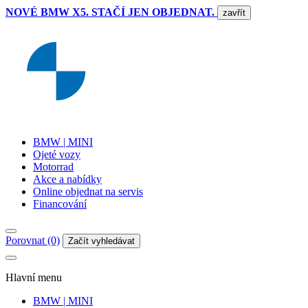
NOVÉ BMW X5. STAČÍ JEN OBJEDNAT.
zavřít
BMW | MINI
Ojeté vozy
Motorrad
Akce a nabídky
Online objednat na servis
Financování
Porovnat (0)
Začít vyhledávat
Hlavní menu
BMW | MINI