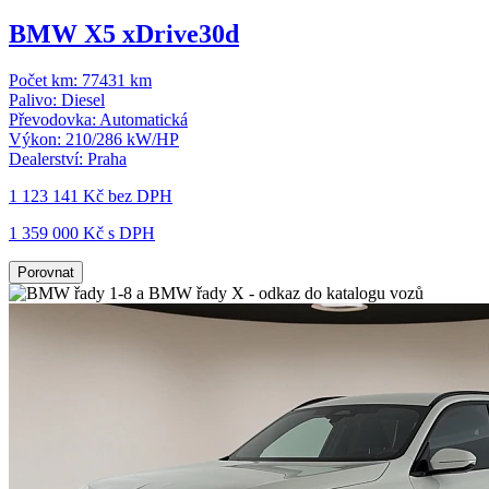
BMW X5 xDrive30d
Počet km:
77431 km
Palivo:
Diesel
Převodovka:
Automatická
Výkon:
210/286 kW/HP
Dealerství:
Praha
1 123 141 Kč
bez DPH
1 359 000 Kč s DPH
Porovnat