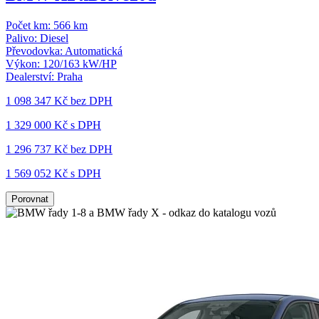
Počet km:
566 km
Palivo:
Diesel
Převodovka:
Automatická
Výkon:
120/163 kW/HP
Dealerství:
Praha
1 098 347 Kč
bez DPH
1 329 000 Kč s DPH
1 296 737 Kč
bez DPH
1 569 052 Kč s DPH
Porovnat