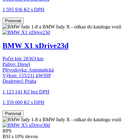
1 595 936 Kč s DPH
Porovnat
BMW X1 xDrive23d
Počet km:
28363 km
Palivo:
Diesel
Převodovka:
Automatická
Výkon:
155/211 kW/HP
Dealerství:
Praha
1 123 141 Kč
bez DPH
1 359 000 Kč s DPH
Porovnat
BPS
BSI s 10% slevou