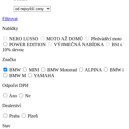
Filtrovat
Nabídky
NERO LUSSO
MOTO AŽ DOMŮ
Předváděcí moto
POWER EDITION
VÝJIMEČNÁ NABÍDKA
BSI s
10% slevou
Značka
BMW
MINI
BMW Motorrad
ALPINA
BMW i
BMW M
YAMAHA
Odpočet DPH
Ano
Ne
Dealerství
Praha
Plzeň
Stav