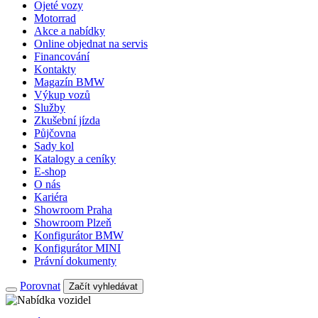
Ojeté vozy
Motorrad
Akce a nabídky
Online objednat na servis
Financování
Kontakty
Magazín BMW
Výkup vozů
Služby
Zkušební jízda
Půjčovna
Sady kol
Katalogy a ceníky
E-shop
O nás
Kariéra
Showroom Praha
Showroom Plzeň
Konfigurátor BMW
Konfigurátor MINI
Právní dokumenty
Porovnat
Začít vyhledávat