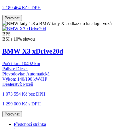
2 189 464 Kč s DPH
Porovnat
BPS
BSI s 10% slevou
BMW X3 xDrive20d
Počet km:
10492 km
Palivo:
Diesel
Převodovka:
Automatická
Výkon:
140/190 kW/HP
Dealerství:
Plzeň
1 073 554 Kč
bez DPH
1 299 000 Kč s DPH
Porovnat
Předchozí stránka