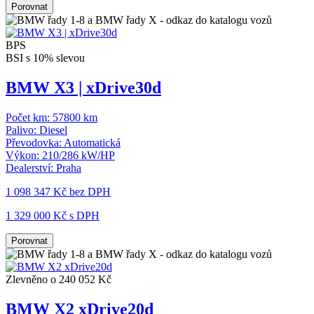
Porovnat
BPS
BSI s 10% slevou
BMW X3 | xDrive30d
Počet km:
57800 km
Palivo:
Diesel
Převodovka:
Automatická
Výkon:
210/286 kW/HP
Dealerství:
Praha
1 098 347 Kč
bez DPH
1 329 000 Kč s DPH
Porovnat
Zlevněno o 240 052 Kč
BMW X2 xDrive20d