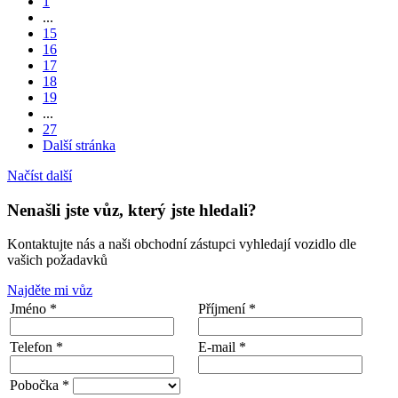
1
...
15
16
17
18
19
...
27
Další stránka
Načíst další
Nenašli jste vůz, který jste hledali?
Kontaktujte nás a naši obchodní zástupci vyhledají vozidlo dle
vašich požadavků
Najděte mi vůz
Jméno *
Příjmení *
Telefon *
E-mail *
Pobočka *