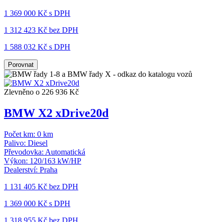
1 369 000 Kč s DPH
1 312 423 Kč
bez DPH
1 588 032 Kč s DPH
Porovnat
Zlevněno o 226 936 Kč
BMW X2 xDrive20d
Počet km:
0 km
Palivo:
Diesel
Převodovka:
Automatická
Výkon:
120/163 kW/HP
Dealerství:
Praha
1 131 405 Kč
bez DPH
1 369 000 Kč s DPH
1 318 955 Kč
bez DPH