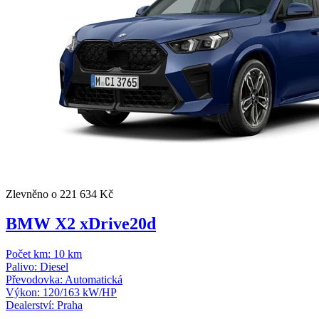
Zlevněno o 221 634 Kč
BMW X2 xDrive20d
Počet km:
10 km
Palivo:
Diesel
Převodovka:
Automatická
Výkon:
120/163 kW/HP
Dealerství:
Praha