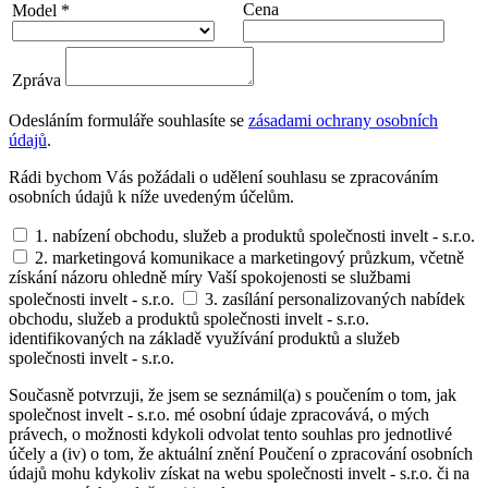
Cena
Model *
Zpráva
Odesláním formuláře souhlasíte se
zásadami ochrany osobních
údajů
.
Rádi bychom Vás požádali o udělení souhlasu se zpracováním
osobních údajů k níže uvedeným účelům.
1. nabízení obchodu, služeb a produktů společnosti invelt - s.r.o.
2. marketingová komunikace a marketingový průzkum, včetně
získání názoru ohledně míry Vaší spokojenosti se službami
společnosti invelt - s.r.o.
3. zasílání personalizovaných nabídek
obchodu, služeb a produktů společnosti invelt - s.r.o.
identifikovaných na základě využívání produktů a služeb
společnosti invelt - s.r.o.
Současně potvrzuji, že jsem se seznámil(a) s poučením o tom, jak
společnost invelt - s.r.o. mé osobní údaje zpracovává, o mých
právech, o možnosti kdykoli odvolat tento souhlas pro jednotlivé
účely a (iv) o tom, že aktuální znění Poučení o zpracování osobních
údajů mohu kdykoliv získat na webu společnosti invelt - s.r.o. či na