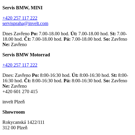
Servis BMW, MINI
+420 257 117 222
servispraha@invelt.com
Dnes Zavřeno
Po:
7.00-18.00 hod.
Út:
7.00-18.00 hod.
St:
7.00-
18.00 hod.
Čt:
7.00-18.00 hod.
Pá:
7.00-18.00 hod.
So:
Zavřeno
Ne:
Zavřeno
Servis BMW Motorrad
+420 257 117 222
Dnes: Zavřeno
Po:
8:00-16:30 hod.
Út:
8:00-16:30 hod.
St:
8:00-
16:30 hod.
Čt:
8:00-16:30 hod.
Pá:
8:00-16:30 hod.
So:
Zavřeno
Ne:
Zavřeno
+420 601 270 415
invelt Plzeň
Showroom
Rokycanská 1422/111
312 00 Plzeň