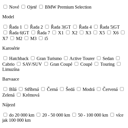
Nové
Ojeté
BMW Premium Selection
Model
Řada 1
Řada 2
Řada 3|GT
Řada 4
Řada 5|GT
Řada 6|GT
Řada 7
X1
X2
X3
X5
X6
X7
M2
M3
i5
Karosérie
Hatchback
Gran Turismo
Active Tourer
Sedan
Cabrio
SAV/SUV
Gran Coupé
Coupé
Touring
Limuzína
Barvaace
Bílá
Stříbrná
Černá
Šedá
Modrá
Červená
Zelená
Krémová
Nájezd
do 20 000 km
20 - 50 000 km
50 - 100 000 km
více
jak 100 000 km