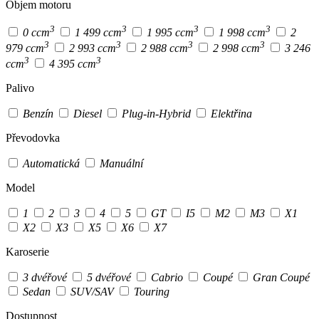
Objem motoru
3
3
3
3
0 ccm
1 499 ccm
1 995 ccm
1 998 ccm
2
3
3
3
3
979 ccm
2 993 ccm
2 988 ccm
2 998 ccm
3 246
3
3
ccm
4 395 ccm
Palivo
Benzín
Diesel
Plug-in-Hybrid
Elektřina
Převodovka
Automatická
Manuální
Model
1
2
3
4
5
GT
I5
M2
M3
X1
X2
X3
X5
X6
X7
Karoserie
3 dvéřové
5 dvéřové
Cabrio
Coupé
Gran Coupé
Sedan
SUV/SAV
Touring
Dostupnost