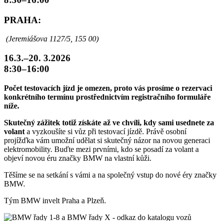
PRAHA:
(Jeremiášova 1127/5, 155 00)
16.3.–20. 3.2026
8:30–16:00
Počet testovacích jízd je omezen, proto vás prosíme o rezervaci
konkrétního termínu prostřednictvím registračního formuláře
níže.
Skutečný zážitek totiž získáte až ve chvíli, kdy sami usednete za
volant
a vyzkoušíte si vůz při testovací jízdě. Právě osobní
projížďka vám umožní udělat si skutečný názor na novou generaci
elektromobility. Buďte mezi prvními, kdo se posadí za volant a
objeví novou éru značky BMW na vlastní kůži.
Těšíme se na setkání s vámi a na společný vstup do nové éry značky
BMW.
Tým BMW invelt Praha a Plzeň.