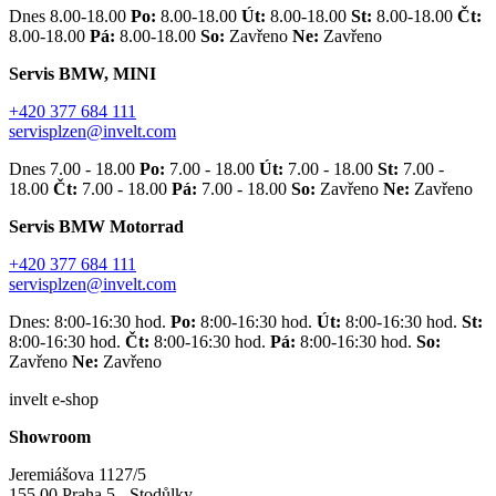
Dnes 8.00-18.00
Po:
8.00-18.00
Út:
8.00-18.00
St:
8.00-18.00
Čt:
8.00-18.00
Pá:
8.00-18.00
So:
Zavřeno
Ne:
Zavřeno
Servis BMW, MINI
+420 377 684 111
servisplzen@invelt.com
Dnes 7.00 - 18.00
Po:
7.00 - 18.00
Út:
7.00 - 18.00
St:
7.00 -
18.00
Čt:
7.00 - 18.00
Pá:
7.00 - 18.00
So:
Zavřeno
Ne:
Zavřeno
Servis BMW Motorrad
+420 377 684 111
servisplzen@invelt.com
Dnes: 8:00-16:30 hod.
Po:
8:00-16:30 hod.
Út:
8:00-16:30 hod.
St:
8:00-16:30 hod.
Čt:
8:00-16:30 hod.
Pá:
8:00-16:30 hod.
So:
Zavřeno
Ne:
Zavřeno
invelt e-shop
Showroom
Jeremiášova 1127/5
155 00 Praha 5 - Stodůlky