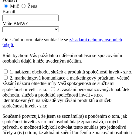
Pohlaví
Muž
Žena
E-mail
Máte BMW?
Odesláním formuláře souhlasíte se
zásadami ochrany osobních
údajů
.
Rádi bychom Vás požádali o udělení souhlasu se zpracováním
osobních údajů k níže uvedeným účelům.
1. nabízení obchodu, služeb a produktů společnosti invelt - s.r.o.
2. marketingová komunikace a marketingový průzkum, včetně
získání názoru ohledně míry Vaší spokojenosti se službami
společnosti invelt - s.r.o.
3. zasílání personalizovaných nabídek
obchodu, služeb a produktů společnosti invelt - s.r.o.
identifikovaných na základě využívání produktů a služeb
společnosti invelt - s.r.o.
Současně potvrzuji, že jsem se seznámil(a) s poučením o tom, jak
společnost invelt - s.r.o. mé osobní údaje zpracovává, o mých
právech, o možnosti kdykoli odvolat tento souhlas pro jednotlivé
účely a (iv) o tom, že aktuální znění Poučení o zpracování osobních