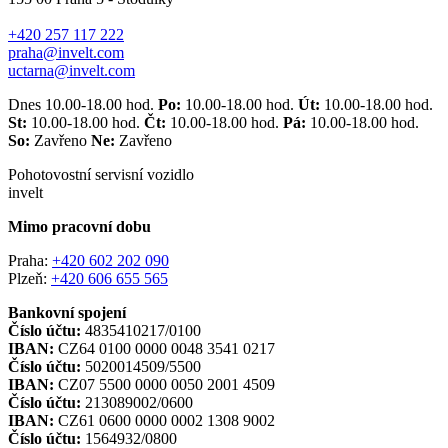
+420 257 117 222
praha@invelt.com
uctarna@invelt.com
Dnes 10.00-18.00 hod.
Po:
10.00-18.00 hod.
Út:
10.00-18.00 hod.
St:
10.00-18.00 hod.
Čt:
10.00-18.00 hod.
Pá:
10.00-18.00 hod.
So:
Zavřeno
Ne:
Zavřeno
Pohotovostní servisní vozidlo
invelt
Mimo pracovní dobu
Praha:
+420 602 202 090
Plzeň:
+420 606 655 565
Bankovní spojení
Číslo účtu:
4835410217/0100
IBAN:
CZ64 0100 0000 0048 3541 0217
Číslo účtu:
5020014509/5500
IBAN:
CZ07 5500 0000 0050 2001 4509
Číslo účtu:
213089002/0600
IBAN:
CZ61 0600 0000 0002 1308 9002
Číslo účtu:
1564932/0800