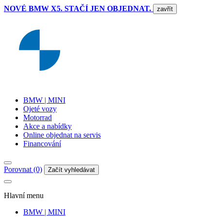
NOVÉ BMW X5. STAČÍ JEN OBJEDNAT.
zavřít
BMW | MINI
Ojeté vozy
Motorrad
Akce a nabídky
Online objednat na servis
Financování
Porovnat (0)
Začít vyhledávat
Hlavní menu
BMW | MINI