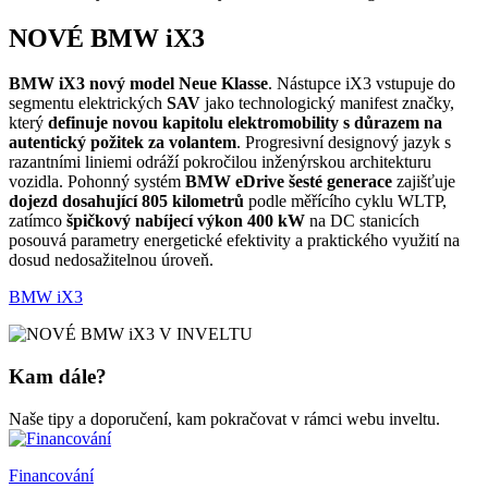
NOVÉ BMW iX3
BMW iX3 nový model Neue Klasse
. Nástupce iX3 vstupuje do
segmentu elektrických
SAV
jako technologický manifest značky,
který
definuje novou kapitolu elektromobility s důrazem na
autentický požitek za volantem
. Progresivní designový jazyk s
razantními liniemi odráží pokročilou inženýrskou architekturu
vozidla. Pohonný systém
BMW eDrive šesté generace
zajišťuje
dojezd dosahující 805 kilometrů
podle měřícího cyklu WLTP,
zatímco
špičkový nabíjecí výkon 400 kW
na DC stanicích
posouvá parametry energetické efektivity a praktického využití na
dosud nedosažitelnou úroveň.
BMW iX3
Kam dále?
Naše tipy a doporučení, kam pokračovat v rámci webu inveltu.
Financování