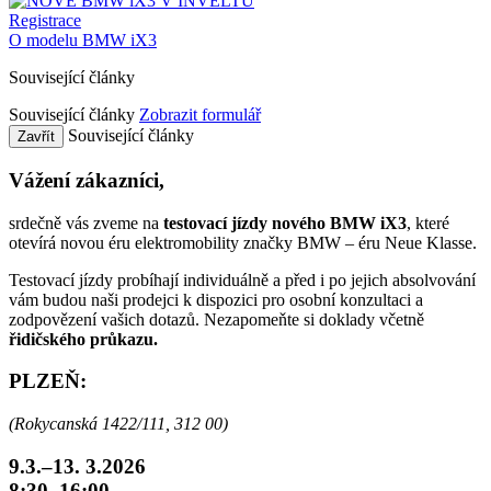
Registrace
O modelu BMW iX3
Související články
Související články
Zobrazit formulář
Související články
Zavřít
Vážení zákazníci,
srdečně vás zveme na
testovací jízdy nového BMW iX3
, které
otevírá novou éru elektromobility značky BMW – éru Neue Klasse.
Testovací jízdy probíhají individuálně a před i po jejich absolvování
vám budou naši prodejci k dispozici pro osobní konzultaci a
zodpovězení vašich dotazů. Nezapomeňte si doklady včetně
řidičského průkazu.
PLZEŇ:
(Rokycanská 1422/111, 312 00)
9.3.–13. 3.2026
8:30–16:00