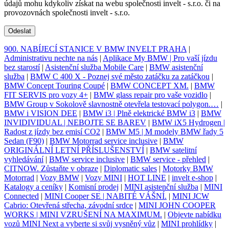
údajů mohu kdykoliv získat na webu společnosti invelt - s.r.o. či na
provozovnách společnosti invelt - s.r.o.
Odeslat
900. NABÍJECÍ STANICE V BMW INVELT PRAHA
|
Administrativu nechte na nás
|
Aplikace My BMW | Pro vaší jízdu
bez starostí
|
Asistenční služba Mobile Care
|
BMW asistenční
služba
|
BMW C 400 X - Poznej své město zatáčku za zatáčkou
|
BMW Concept Touring Coupé
|
BMW CONCEPT XM.
|
BMW
FIT SERVIS pro vozy 4+
|
BMW glass repair pro vaše vozidlo
|
BMW Group v Sokolově slavnostně otevřela testovací polygon.…
|
BMW i VISION DEE
|
BMW i3 | Plně elektrické BMW i3
|
BMW
INVIDIVIDUAL | NEBOJTE SE BAREV
|
BMW iX5 Hydrogen |
Radost z jízdy bez emisí CO2
|
BMW M5 | M modely BMW řady 5
Sedan (F90)
|
BMW Motorrad service inclusive
|
BMW
ORIGINÁLNÍ LETNÍ PŘÍSLUŠENSTVÍ
|
BMW satelitní
vyhledávání
|
BMW service inclusive
|
BMW service - přehled
|
CITNOW. Zůstaňte v obraze
|
Diplomatic sales
|
Motorky BMW
Motorrad
|
Vozy BMW
|
Vozy MINI
|
HOT LINE
|
invelt e-shop
|
Katalogy a ceníky
|
Komisní prodej
|
MINI asistenční služba
|
MINI
Connected
|
MINI Cooper SE | NABITÉ VÁŠNÍ.
|
MINI JCW
Cabrio: Otevřená střecha, závodní srdce
|
MINI JOHN COOPER
WORKS | MINI VZRUŠENÍ NA MAXIMUM.
|
Objevte nabídku
vozů MINI Next a vyberte si svůj vysněný vůz
|
MINI prohlídky
|