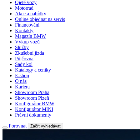
Ojeté vozy
Motorrad
Akce a nabídky
Online objednat na servis
Financování
Kontakty
Magazín BMW
Výkup vozů
Služby
Zkušební jízda
Půjčovna
Sady kol
Katalogy a ceníky
E-shop
O nás
Kariéra
Showroom Praha
Showroom Plzeň
Konfigurátor BMW
Konfigurátor MINI
Právní dokumenty
Porovnat
Začít vyhledávat