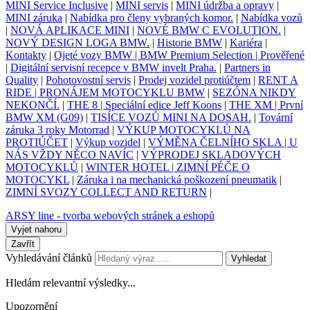
MINI Service Inclusive
|
MINI servis
|
MINI údržba a opravy
|
MINI záruka
|
Nabídka pro členy vybraných komor.
|
Nabídka vozů
|
NOVÁ APLIKACE MINI
|
NOVÉ BMW C EVOLUTION.
|
NOVÝ DESIGN LOGA BMW.
|
Historie BMW
|
Kariéra
|
Kontakty
|
Ojeté vozy BMW | BMW Premium Selection | Prověřené
|
Digitální servisní recepce v BMW invelt Praha.
|
Partners in
Quality
|
Pohotovostní servis
|
Prodej vozidel protiúčtem
|
RENT A
RIDE | PRONÁJEM MOTOCYKLU BMW
|
SEZÓNA NIKDY
NEKONČÍ.
|
THE 8 | Speciální edice Jeff Koons
|
THE XM | První
BMW XM (G09)
|
TISÍCE VOZŮ MINI NA DOSAH.
|
Tovární
záruka 3 roky Motorrad
|
VÝKUP MOTOCYKLŮ NA
PROTIÚČET
|
Výkup vozidel
|
VÝMĚNA ČELNÍHO SKLA | U
NÁS VŽDY NĚCO NAVÍC
|
VÝPRODEJ SKLADOVÝCH
MOTOCYKLŮ
|
WINTER HOTEL | ZIMNÍ PÉČE O
MOTOCYKL
|
Záruka i na mechanická poškození pneumatik
|
ZIMNÍ SVOZY COLLECT AND RETURN
|
ARSY line - tvorba webových stránek a eshopů
Vyjet nahoru
Zavřít
Vyhledávání článků
Vyhledat
Hledám relevantní výsledky...
Upozornění