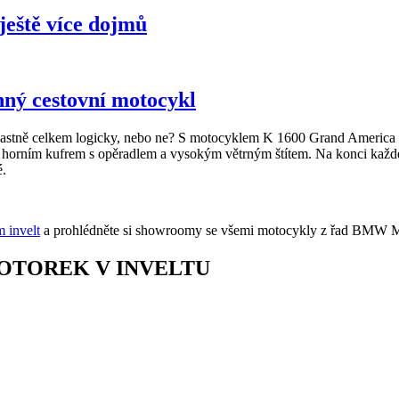
eště více dojmů
ý cestovní motocykl
lastně celkem logicky, nebo ne? S motocyklem K 1600 Grand America ale
horním kufrem s opěradlem a vysokým větrným štítem. Na konci každéh
é.
 invelt
a prohlédněte si showroomy se všemi motocykly z řad BMW M
OTOREK V INVELTU