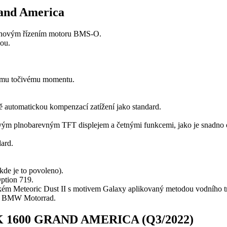
nd America
 s novým řízením motoru BMS-O.
ou.
).
enému točivému momentu.
ě automatickou kompenzací zatížení jako standard.
ovým plnobarevným TFT displejem a četnými funkcemi, jako je snadno o
andard.
 kde je to povoleno).
 Option 719.
ém Meteoric Dust II s motivem Galaxy aplikovaný metodou vodního tr
tví BMW Motorrad.
600 GRAND AMERICA (Q3/2022)