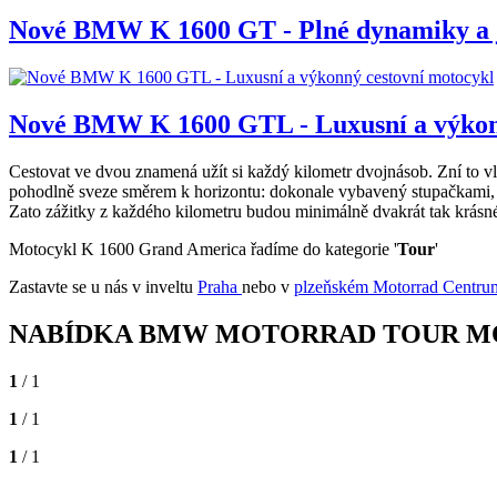
Nové BMW K 1600 GT - Plné dynamiky a j
Nové BMW K 1600 GTL - Luxusní a výkonn
Cestovat ve dvou znamená užít si každý kilometr dvojnásob. Zní to v
pohodlně sveze směrem k horizontu: dokonale vybavený stupačkami, 
Zato zážitky z každého kilometru budou minimálně dvakrát tak krásn
Motocykl K 1600 Grand America řadíme do kategorie '
Tour
'
Zastavte se u nás v inveltu
Praha
nebo v
plzeňském Motorrad Centrum
NABÍDKA BMW MOTORRAD TOUR M
1
/ 1
1
/ 1
1
/ 1