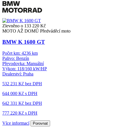
Zlevněno o 133 220 Kč
MOTO AŽ DOMŮ
Předváděcí moto
BMW K 1600 GT
Počet km:
4236 km
Palivo:
Benzín
Převodovka:
Manuální
Výkon:
118/160 kW/HP
Dealerství:
Praha
532 231 Kč
bez DPH
644 000 Kč s DPH
642 331 Kč
bez DPH
777 220 Kč s DPH
Více informací
Porovnat