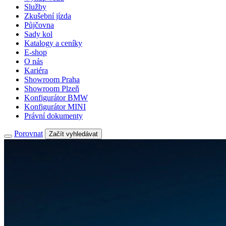
Služby
Zkušební jízda
Půjčovna
Sady kol
Katalogy a ceníky
E-shop
O nás
Kariéra
Showroom Praha
Showroom Plzeň
Konfigurátor BMW
Konfigurátor MINI
Právní dokumenty
Porovnat
Začít vyhledávat