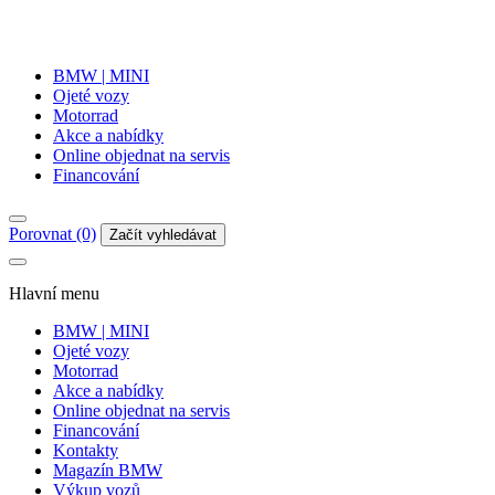
BMW | MINI
Ojeté vozy
Motorrad
Akce a nabídky
Online objednat na servis
Financování
Porovnat (0)
Začít vyhledávat
Hlavní menu
BMW | MINI
Ojeté vozy
Motorrad
Akce a nabídky
Online objednat na servis
Financování
Kontakty
Magazín BMW
Výkup vozů