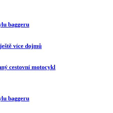
ylu baggeru
eště více dojmů
ý cestovní motocykl
ylu baggeru