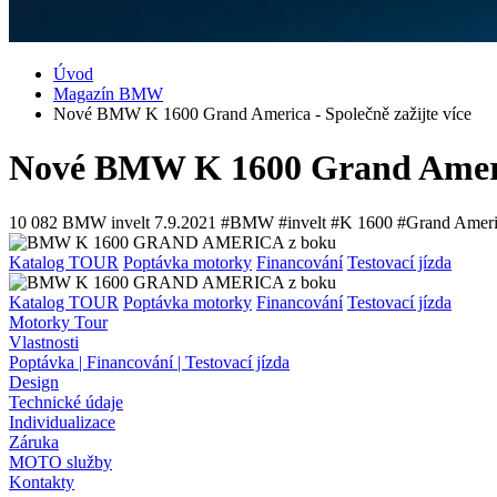
Úvod
Magazín BMW
Nové BMW K 1600 Grand America - Společně zažijte více
Nové BMW K 1600 Grand America
10 082
BMW invelt
7.9.2021
#BMW #invelt #K 1600 #Grand Ameri
Katalog TOUR
Poptávka motorky
Financování
Testovací jízda
Katalog TOUR
Poptávka motorky
Financování
Testovací jízda
Motorky Tour
Vlastnosti
Poptávka | Financování | Testovací jízda
Design
Technické údaje
Individualizace
Záruka
MOTO služby
Kontakty