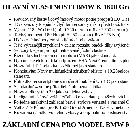
HLAVNÍ VLASTNOSTI BMW K 1600 Gra
Revidovaný šestiválcový řadový motor podle předpisů EU-5
Dva senzory klepání a čtyři lamba sondy místo předchozích dv
Výkon 118 kW (160 k) při 6 750 ot./min (dříve 7 750 ot./min.
Točivý moment: 180 Nm při 5 250 ot./min (dříve 175 Nm).
Ukázkové hodnoty emisí, klidný chod a výkon.
Ještě výraznější zrychlení v celém rozsahu otáček díky zvýš
Senzory klepání pro optimalizované jízdní vlastnosti.
Řízení brzdného momentu motoru (MSR) jako standard.
Dynamické elektronické odpružení ESA Next Generation s pln
Nový full LED adaptivní světlomet jako standard.
Konektivita: Nový multifunkční sdružený přístroj s 10,25palc
standard.
Přihrádka na smartphone s možností nabíjení USB-C jako st
Standardně 4 volně přiřaditelná oblíbená tlačítka.
Nový audiosystém 2.0 jako volitelná výbava.
Inteligentní tísňové volání eCall jako standard (na všech trzích,
Po jedné atraktivní základní barvě, stylové variantě a variantě
Volba 719 Půlnoc pro K 1600 Grand America: Nátěr v metalick
Rozšířená nabídka volitelné výbavy a originálního příslušens
ZÁKLADNÍ CENA PRO MODEL BMW K 1