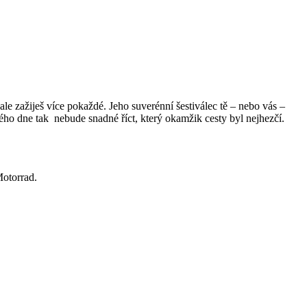
 zažiješ více pokaždé. Jeho suverénní šestiválec tě – nebo vás –
o dne tak nebude snadné říct, který okamžik cesty byl nejhezčí.
otorrad.