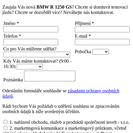
Zaujala Vás nová
BMW R 1250 GS
? Chcete si domluvit testovací
jízdu? Chcete se dozvědět více? Neváhejte nás kontaktovat.
Jméno
*
Příjmení
*
Telefon
*
E-mail
*
Co pro Vás můžeme udělat?
Pobočka
Kdy Vás máme kontaktovat? (9:00 -
16:30)
Poznámka
Odesláním formuláře souhlasíte se
zásadami ochrany osobních
údajů
.
Rádi bychom Vás požádali o udělení souhlasu se zpracováním
osobních údajů k níže uvedeným účelům.
1. nabízení obchodu, služeb a produktů společnosti invelt - s.r.o.
2. marketingová komunikace a marketingový průzkum, včetně