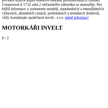
povinen uzavřít kupní smlouvu ohledně prezentovaných vozidel.
Ustanovení § 1732 odst.2 občanského zákoníku se nepoužije. Pro
bližší informace o sortimentu modelů, standardních a mimořádných
výbavách, aktuálních cenách, podmínkách a termínech dodávek,
vždy kontaktujte společnost invelt - s.r.o.
méně informací
MOTORKÁŘI INVELT
1
/ 2