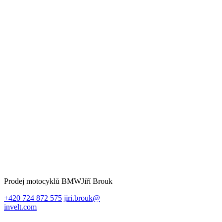
Prodej motocyklů BMW
Jiří Brouk
+420 724 872 575
jiri.brouk@
invelt.com