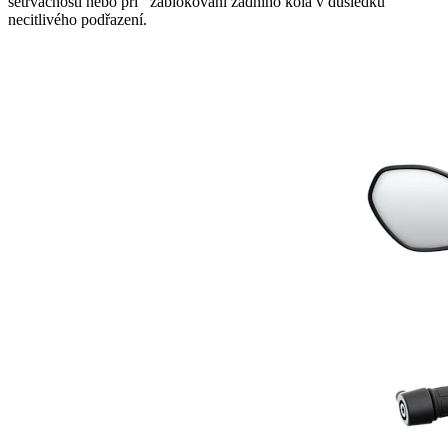
setrvačností nebo při zablokování zadního kola v důsledku
necitlivého podřazení.