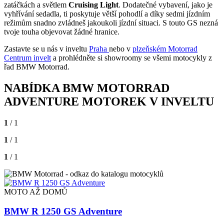
zatáčkách a světlem
Cruising Light
. Dodatečné vybavení, jako je
vyhřívání sedadla, ti poskytuje větší pohodlí a díky sedmi jízdním
režimům snadno zvládneš jakoukoli jízdní situaci. S touto GS nezná
tvoje touha objevovat žádné hranice.
Zastavte se u nás v inveltu
Praha
nebo v
plzeňském Motorrad
Centrum invelt
a prohlédněte si showroomy se všemi motocykly z
řad BMW Motorrad.
NABÍDKA BMW MOTORRAD
ADVENTURE MOTOREK V INVELTU
1
/ 1
1
/ 1
1
/ 1
MOTO AŽ DOMŮ
BMW R 1250 GS Adventure