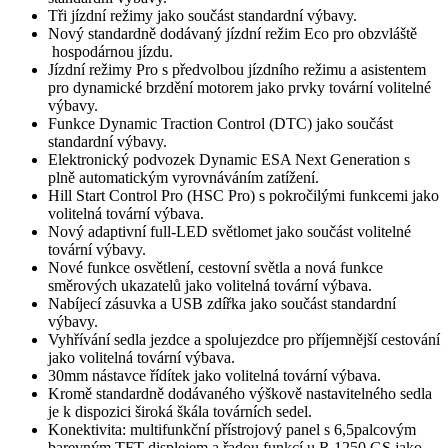
Tři jízdní režimy jako součást standardní výbavy.
Nový standardně dodávaný jízdní režim Eco pro obzvláště
hospodárnou jízdu.
Jízdní režimy Pro s předvolbou jízdního režimu a asistentem
pro dynamické brzdění motorem jako prvky tovární volitelné
výbavy.
Funkce Dynamic Traction Control (DTC) jako součást
standardní výbavy.
Elektronický podvozek Dynamic ESA Next Generation s
plně automatickým vyrovnáváním zatížení.
Hill Start Control Pro (HSC Pro) s pokročilými funkcemi jako
volitelná tovární výbava.
Nový adaptivní full-LED světlomet jako součást volitelné
tovární výbavy.
Nové funkce osvětlení, cestovní světla a nová funkce
směrových ukazatelů jako volitelná tovární výbava.
Nabíjecí zásuvka a USB zdířka jako součást standardní
výbavy.
Vyhřívání sedla jezdce a spolujezdce pro příjemnější cestování
jako volitelná tovární výbava.
30mm nástavce řídítek jako volitelná tovární výbava.
Kromě standardně dodávaného výškově nastavitelného sedla
je k dispozici široká škála továrních sedel.
Konektivita: multifunkční přístrojový panel s 6,5palcovým
barevným TFT displejem a řadou funkcí u R 1250 GS jako