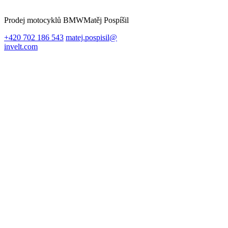
Prodej motocyklů BMW
Matěj Pospíšil
+420 702 186 543
matej.pospisil@
invelt.com