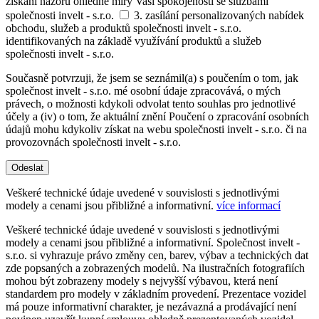
získání názoru ohledně míry Vaší spokojenosti se službami
společnosti invelt - s.r.o.
3. zasílání personalizovaných nabídek
obchodu, služeb a produktů společnosti invelt - s.r.o.
identifikovaných na základě využívání produktů a služeb
společnosti invelt - s.r.o.
Současně potvrzuji, že jsem se seznámil(a) s poučením o tom, jak
společnost invelt - s.r.o. mé osobní údaje zpracovává, o mých
právech, o možnosti kdykoli odvolat tento souhlas pro jednotlivé
účely a (iv) o tom, že aktuální znění Poučení o zpracování osobních
údajů mohu kdykoliv získat na webu společnosti invelt - s.r.o. či na
provozovnách společnosti invelt - s.r.o.
Odeslat
Veškeré technické údaje uvedené v souvislosti s jednotlivými
modely a cenami jsou přibližné a informativní.
více informací
Veškeré technické údaje uvedené v souvislosti s jednotlivými
modely a cenami jsou přibližné a informativní. Společnost invelt -
s.r.o. si vyhrazuje právo změny cen, barev, výbav a technických dat
zde popsaných a zobrazených modelů. Na ilustračních fotografiích
mohou být zobrazeny modely s nejvyšší výbavou, která není
standardem pro modely v základním provedení. Prezentace vozidel
má pouze informativní charakter, je nezávazná a prodávající není