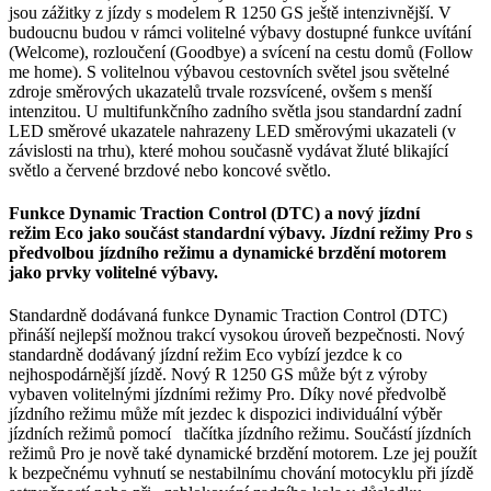
jsou zážitky z jízdy s modelem R 1250 GS ještě intenzivnější. V
budoucnu budou v rámci volitelné výbavy dostupné funkce uvítání
(Welcome), rozloučení (Goodbye) a svícení na cestu domů (Follow
me home). S volitelnou výbavou cestovních světel jsou světelné
zdroje směrových ukazatelů trvale rozsvícené, ovšem s menší
intenzitou. U multifunkčního zadního světla jsou standardní zadní
LED směrové ukazatele nahrazeny LED směrovými ukazateli (v
závislosti na trhu), které mohou současně vydávat žluté blikající
světlo a červené brzdové nebo koncové světlo.
Funkce Dynamic Traction Control (DTC) a nový jízdní
režim
Eco
jako součást standardní výbavy. Jízdní režimy Pro s
předvolbou jízdního režimu a dynamické brzdění motorem
jako prvky volitelné výbavy.
Standardně dodávaná funkce Dynamic Traction Control (DTC)
přináší nejlepší možnou trakcí vysokou úroveň bezpečnosti. Nový
standardně dodávaný jízdní režim Eco vybízí jezdce k co
nejhospodárnější jízdě. Nový R 1250 GS může být z výroby
vybaven volitelnými jízdními režimy Pro. Díky nové předvolbě
jízdního režimu může mít jezdec k dispozici individuální výběr
jízdních režimů pomocí tlačítka jízdního režimu. Součástí jízdních
režimů Pro je nově také dynamické brzdění motorem. Lze jej použít
k bezpečnému vyhnutí se nestabilnímu chování motocyklu při jízdě