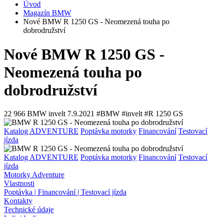
Úvod
Magazín BMW
Nové BMW R 1250 GS - Neomezená touha po
dobrodružství
Nové BMW R 1250 GS -
Neomezená touha po
dobrodružství
22 966
BMW invelt
7.9.2021
#BMW #invelt #R 1250 GS
Katalog ADVENTURE
Poptávka motorky
Financování
Testovací
jízda
Katalog ADVENTURE
Poptávka motorky
Financování
Testovací
jízda
Motorky Adventure
Vlastnosti
Poptávka | Financování | Testovací jízda
Kontakty
Technické údaje