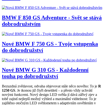
BMW F 850 GS Adventure - Svět se stává
dobrodružstvím
Nové BMW F 750 GS - Tvoje vstupenka
do dobrodružství
Nové BMW G 310 GS - Každodenní
touha po dobrodružství
Bezuzdná zvědavost, odvaha objevovat stále něco nového: To je
R
1250 GS
. Je ikonou již čtyři desetiletí – a přesto vždy uchvátí
novými funkcemi. Nový design LED světla jí dává zářivý zjev a
tobě zajistí nejlepší možný výhled a maximální viditelnost: To je
zajištěno otočným LED světlometem s adaptivním osvětlením v