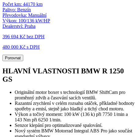
Počet km:
44170 km
Palivo:
Benzín
Převodovka:
Manuální
Výkon:
100/136 kW/HP
Dealerství:
Praha
396 694 Kč
bez DPH
480 000 Kč s DPH
Porovnat
HLAVNÍ VLASTNOSTI BMW R 1250
GS
Originální motor boxer s technologií BMW ShiftCam pro
proměnný zdvih a časování sacích ventilů.
Razantní zrychlení v celém rozsahu otáček, příkladné hodnoty
spotřeby a emisí, stejně jako hladký a tichý chod motoru.
Výkon a točivý moment: 100 kW (136 k) při 7750 1/min a
143 Nm při 6250 1/min.
Senzor klepání pro optimalizované spalování.
Nový systém BMW Motorrad Integral ABS Pro jako součást
standardní výbavy.