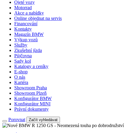
Ojeté vozy
Motorrad
Akce a nabídky
Online objednat na servis
Financování
Kontakty
Magazín BMW
Výkup vozů
Služby
Zkušební jízda
Půjčovna
Sady kol
Katalogy a ceníky
E-shop
O nás
Kariéra
Showroom Praha
Showroom Plzeň
Konfigurátor BMW
Konfigurátor MINI
Právní dokumenty
Porovnat
Začít vyhledávat