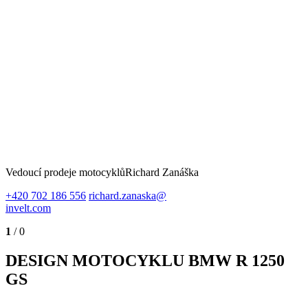
Vedoucí prodeje motocyklů
Richard Zanáška
+420 702 186 556
richard.zanaska@
invelt.com
1
/ 0
DESIGN MOTOCYKLU BMW R 1250
GS