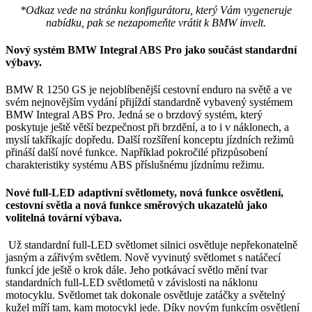
*Odkaz vede na stránku konfigurátoru, který Vám vygeneruje
nabídku, pak se nezapomeňte vrátit k BMW invelt.
Nový systém BMW Integral ABS Pro jako součást standardní
výbavy.
BMW R 1250 GS je nejoblíbenější cestovní enduro na světě a ve
svém nejnovějším vydání přijíždí standardně vybavený systémem
BMW Integral ABS Pro. Jedná se o brzdový systém, který
poskytuje ještě větší bezpečnost při brzdění, a to i v náklonech, a
myslí takříkajíc dopředu. Další rozšíření konceptu jízdních režimů
přináší další nové funkce. Například pokročilé přizpůsobení
charakteristiky systému ABS příslušnému jízdnímu režimu.
Nové full-LED adaptivní světlomety, nová funkce osvětlení,
cestovní světla a nová funkce směrových ukazatelů jako
volitelná tovární výbava.
Už standardní full-LED světlomet silnici osvětluje nepřekonatelně
jasným a zářivým světlem. Nově vyvinutý světlomet s natáčecí
funkcí jde ještě o krok dále. Jeho potkávací světlo mění tvar
standardních full-LED světlometů v závislosti na náklonu
motocyklu. Světlomet tak dokonale osvětluje zatáčky a světelný
kužel míří tam, kam motocykl jede. Díky novým funkcím osvětlení