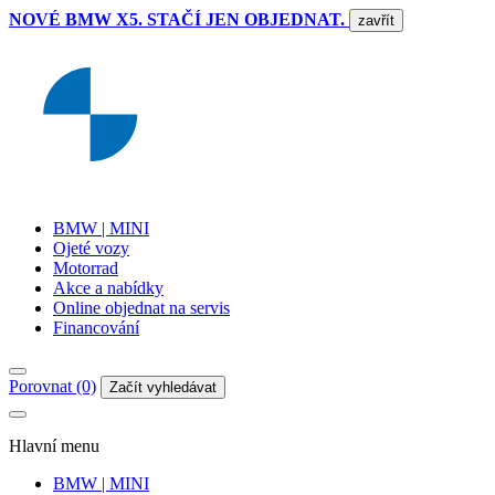
NOVÉ BMW X5. STAČÍ JEN OBJEDNAT.
zavřít
BMW | MINI
Ojeté vozy
Motorrad
Akce a nabídky
Online objednat na servis
Financování
Porovnat (0)
Začít vyhledávat
Hlavní menu
BMW | MINI