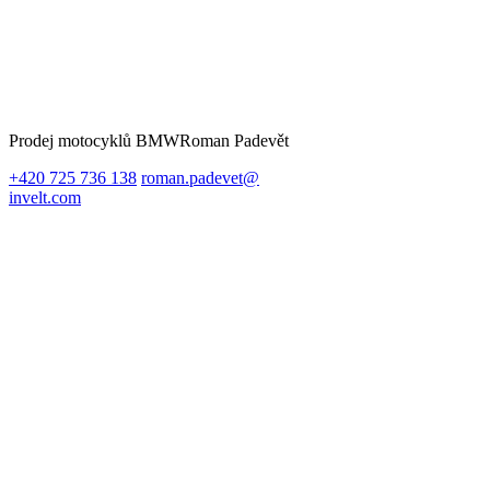
Prodej motocyklů BMW
Roman Padevět
+420 725 736 138
roman.padevet@
invelt.com