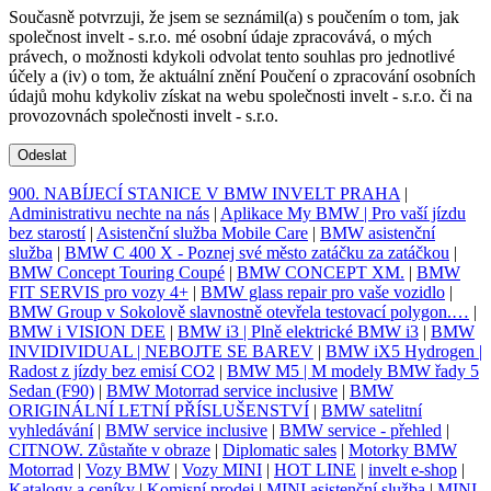
Současně potvrzuji, že jsem se seznámil(a) s poučením o tom, jak
společnost invelt - s.r.o. mé osobní údaje zpracovává, o mých
právech, o možnosti kdykoli odvolat tento souhlas pro jednotlivé
účely a (iv) o tom, že aktuální znění Poučení o zpracování osobních
údajů mohu kdykoliv získat na webu společnosti invelt - s.r.o. či na
provozovnách společnosti invelt - s.r.o.
Odeslat
900. NABÍJECÍ STANICE V BMW INVELT PRAHA
|
Administrativu nechte na nás
|
Aplikace My BMW | Pro vaší jízdu
bez starostí
|
Asistenční služba Mobile Care
|
BMW asistenční
služba
|
BMW C 400 X - Poznej své město zatáčku za zatáčkou
|
BMW Concept Touring Coupé
|
BMW CONCEPT XM.
|
BMW
FIT SERVIS pro vozy 4+
|
BMW glass repair pro vaše vozidlo
|
BMW Group v Sokolově slavnostně otevřela testovací polygon.…
|
BMW i VISION DEE
|
BMW i3 | Plně elektrické BMW i3
|
BMW
INVIDIVIDUAL | NEBOJTE SE BAREV
|
BMW iX5 Hydrogen |
Radost z jízdy bez emisí CO2
|
BMW M5 | M modely BMW řady 5
Sedan (F90)
|
BMW Motorrad service inclusive
|
BMW
ORIGINÁLNÍ LETNÍ PŘÍSLUŠENSTVÍ
|
BMW satelitní
vyhledávání
|
BMW service inclusive
|
BMW service - přehled
|
CITNOW. Zůstaňte v obraze
|
Diplomatic sales
|
Motorky BMW
Motorrad
|
Vozy BMW
|
Vozy MINI
|
HOT LINE
|
invelt e-shop
|
Katalogy a ceníky
|
Komisní prodej
|
MINI asistenční služba
|
MINI