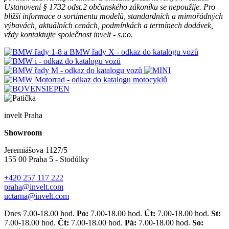
Ustanovení § 1732 odst.2 občanského zákoníku se nepoužije. Pro
bližší informace o sortimentu modelů, standardních a mimořádných
výbavách, aktuálních cenách, podmínkách a termínech dodávek,
vždy kontaktujte společnost invelt - s.r.o.
invelt Praha
Showroom
Jeremiášova 1127/5
155 00 Praha 5 - Stodůlky
+420 257 117 222
praha@invelt.com
uctarna@invelt.com
Dnes 7.00-18.00 hod.
Po:
7.00-18.00 hod.
Út:
7.00-18.00 hod.
St:
7.00-18.00 hod.
Čt:
7.00-18.00 hod.
Pá:
7.00-18.00 hod.
So: