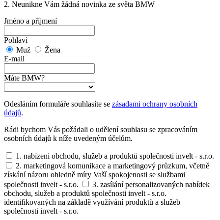
2. Neunikne Vám žádná novinka ze světa BMW
Jméno a příjmení
Pohlaví
Muž
Žena
E-mail
Máte BMW?
Odesláním formuláře souhlasíte se
zásadami ochrany osobních
údajů
.
Rádi bychom Vás požádali o udělení souhlasu se zpracováním
osobních údajů k níže uvedeným účelům.
1. nabízení obchodu, služeb a produktů společnosti invelt - s.r.o.
2. marketingová komunikace a marketingový průzkum, včetně
získání názoru ohledně míry Vaší spokojenosti se službami
společnosti invelt - s.r.o.
3. zasílání personalizovaných nabídek
obchodu, služeb a produktů společnosti invelt - s.r.o.
identifikovaných na základě využívání produktů a služeb
společnosti invelt - s.r.o.