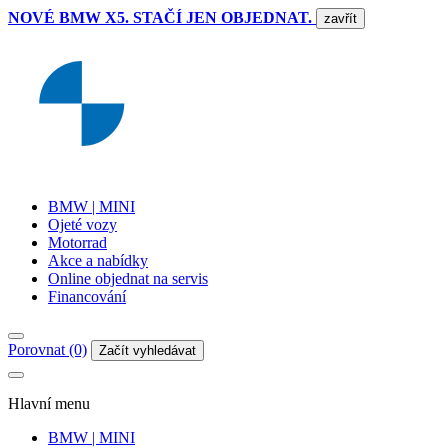
NOVÉ BMW X5. STAČÍ JEN OBJEDNAT.
zavřít
BMW | MINI
Ojeté vozy
Motorrad
Akce a nabídky
Online objednat na servis
Financování
Porovnat (0)
Začít vyhledávat
Hlavní menu
BMW | MINI