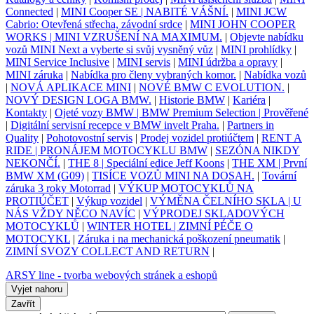
Connected
|
MINI Cooper SE | NABITÉ VÁŠNÍ.
|
MINI JCW
Cabrio: Otevřená střecha, závodní srdce
|
MINI JOHN COOPER
WORKS | MINI VZRUŠENÍ NA MAXIMUM.
|
Objevte nabídku
vozů MINI Next a vyberte si svůj vysněný vůz
|
MINI prohlídky
|
MINI Service Inclusive
|
MINI servis
|
MINI údržba a opravy
|
MINI záruka
|
Nabídka pro členy vybraných komor.
|
Nabídka vozů
|
NOVÁ APLIKACE MINI
|
NOVÉ BMW C EVOLUTION.
|
NOVÝ DESIGN LOGA BMW.
|
Historie BMW
|
Kariéra
|
Kontakty
|
Ojeté vozy BMW | BMW Premium Selection | Prověřené
|
Digitální servisní recepce v BMW invelt Praha.
|
Partners in
Quality
|
Pohotovostní servis
|
Prodej vozidel protiúčtem
|
RENT A
RIDE | PRONÁJEM MOTOCYKLU BMW
|
SEZÓNA NIKDY
NEKONČÍ.
|
THE 8 | Speciální edice Jeff Koons
|
THE XM | První
BMW XM (G09)
|
TISÍCE VOZŮ MINI NA DOSAH.
|
Tovární
záruka 3 roky Motorrad
|
VÝKUP MOTOCYKLŮ NA
PROTIÚČET
|
Výkup vozidel
|
VÝMĚNA ČELNÍHO SKLA | U
NÁS VŽDY NĚCO NAVÍC
|
VÝPRODEJ SKLADOVÝCH
MOTOCYKLŮ
|
WINTER HOTEL | ZIMNÍ PÉČE O
MOTOCYKL
|
Záruka i na mechanická poškození pneumatik
|
ZIMNÍ SVOZY COLLECT AND RETURN
|
ARSY line - tvorba webových stránek a eshopů
Vyjet nahoru
Zavřít