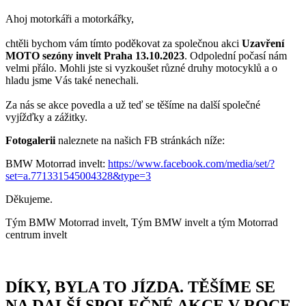
Ahoj motorkáři a motorkářky,
chtěli bychom vám tímto poděkovat za společnou akci
Uzavření
MOTO sezóny invelt Praha 13.10.2023
. Odpolední počasí nám
velmi přálo. Mohli jste si vyzkoušet různé druhy motocyklů a o
hladu jsme Vás také nenechali.
Za nás se akce povedla a už teď se těšíme na další společné
vyjížďky a zážitky.
Fotogalerii
naleznete na našich FB stránkách níže:
BMW Motorrad invelt:
https://www.facebook.com/media/set/?
set=a.771331545004328&type=3
Děkujeme.
Tým BMW Motorrad invelt, Tým BMW invelt a tým Motorrad
centrum invelt
DÍKY, BYLA TO JÍZDA. TĚŠÍME SE
NA DALŠÍ SPOLEČNÉ AKCE V ROCE