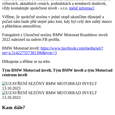
výbavách, aktuálních cenách, podmínkách a termínech dodávek,
vždy kontaktujte společnost invelt - s.r.o.
méně informací
Věříme, že společně sezónu v jedné stopě ukončíme důstojně a
počasí nám bude přát stejné jako loni, kdy byl celý den zalitý slunce
a přátelskou atmosférou.
Fotogalerii z Ukončení sezóny BMW Motorrad Roadshow invelt
2022 nalezneš na našem FB profilu.
BMW Motorrad invelt:
https://www.facebook.com/media/set/?
set=a.514227557381396&type=3
Děkujeme a těšíme se na tebe.
Tým BMW Motorrad invelt, Tým BMW invelt a tým Motorrad
centrum invelt
Kam dále?