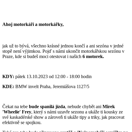
Ahoj motorkáři a motorkářky,
jak už to bývá, všechno krásné jednou končí a ani sezóna v jedné
stopě není výjimkou. Pojď s námi ukončit motorkářskou sezónu v
Praze, kde si budeš moci otestovat i našich
6 motorek.
KDY:
pátek 13.10.2023 od 12:00 - 18:00 hodin
KDE:
BMW invelt Praha, Jeremiášova 1127/5
Čekat na tebe
bude spanilá jízda
, nebude chybět ani
Mirek
'Wheelie' Frey
, který s námi uzavře sezonu a ukáže ti kousky ze
své kaskadérské show a zároveň ti ukáže tipy a triky, jak pracovat
efektivně se spojkou.