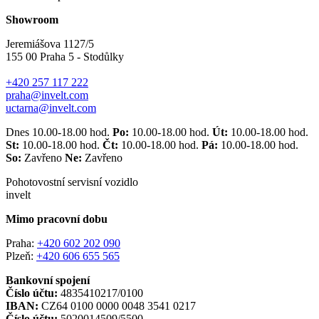
Showroom
Jeremiášova 1127/5
155 00 Praha 5 - Stodůlky
+420 257 117 222
praha@invelt.com
uctarna@invelt.com
Dnes 10.00-18.00 hod.
Po:
10.00-18.00 hod.
Út:
10.00-18.00 hod.
St:
10.00-18.00 hod.
Čt:
10.00-18.00 hod.
Pá:
10.00-18.00 hod.
So:
Zavřeno
Ne:
Zavřeno
Pohotovostní servisní vozidlo
invelt
Mimo pracovní dobu
Praha:
+420 602 202 090
Plzeň:
+420 606 655 565
Bankovní spojení
Číslo účtu:
4835410217/0100
IBAN:
CZ64 0100 0000 0048 3541 0217
Číslo účtu:
5020014509/5500