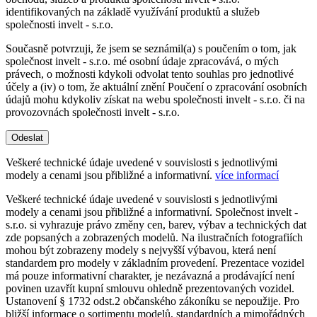
identifikovaných na základě využívání produktů a služeb
společnosti invelt - s.r.o.
Současně potvrzuji, že jsem se seznámil(a) s poučením o tom, jak
společnost invelt - s.r.o. mé osobní údaje zpracovává, o mých
právech, o možnosti kdykoli odvolat tento souhlas pro jednotlivé
účely a (iv) o tom, že aktuální znění Poučení o zpracování osobních
údajů mohu kdykoliv získat na webu společnosti invelt - s.r.o. či na
provozovnách společnosti invelt - s.r.o.
Odeslat
Veškeré technické údaje uvedené v souvislosti s jednotlivými
modely a cenami jsou přibližné a informativní.
více informací
Veškeré technické údaje uvedené v souvislosti s jednotlivými
modely a cenami jsou přibližné a informativní. Společnost invelt -
s.r.o. si vyhrazuje právo změny cen, barev, výbav a technických dat
zde popsaných a zobrazených modelů. Na ilustračních fotografiích
mohou být zobrazeny modely s nejvyšší výbavou, která není
standardem pro modely v základním provedení. Prezentace vozidel
má pouze informativní charakter, je nezávazná a prodávající není
povinen uzavřít kupní smlouvu ohledně prezentovaných vozidel.
Ustanovení § 1732 odst.2 občanského zákoníku se nepoužije. Pro
bližší informace o sortimentu modelů, standardních a mimořádných