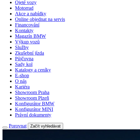
Ojeté vozy
Motorrad
Akce a nabídky
Online objednat na servis
Financování
Kontakty
Magazín BMW
Výkup vozů
Služby
Zkušební jízda
Půjčovna
Sady kol
Katalogy a ceníky
E-shop
O nás
Kariéra
Showroom Praha
Showroom Plzeň
Konfigurátor BMW
Konfigurátor MINI
Právní dokumenty
Porovnat
Začít vyhledávat