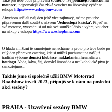
Také pro tebe bude připravena
soutěž o 'Nejpomalejší osmičku na
motorce
', nejpomalejší čas získá voucher
na libovolný výběr na
eshopu
https://www.eshopbmw.com
Abychom udělali tvůj den ještě více zajímavý, máme pro tebe
připravenou další soutěž s názvem
'Jednostopá kráska'
. Přijeď na
své motorce, vyzvedni si od nás své soutěžní číslo a vyhraj voucher
na nákup v eshopu
https://www.eshopbmw.com
O hladu ani žízni tě samořejmě nenecháme, a proto pro tebe bude po
celý den připraven catering, kde si můžeš pochutnat na naší již
tradiční výborné
domácí klobásce
,
nakládaném hermelínu
a
hotdogu
. Voda, káva, čaj, domácí limonáda a nealkoholické pivo je
samozřejmostí.
Takhle jsme si společně užili BMW Motorrad
Roadshow invelt 2023, připojíš se k nám na poslední
akci sezóny?
PRAHA - Uzavření sezóny BMW