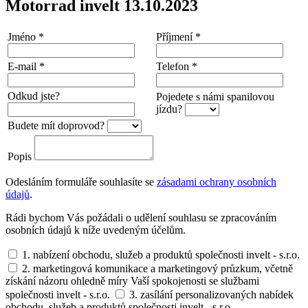
Motorrad invelt 13.10.2023
Jméno
*
Příjmení
*
E-mail
*
Telefon
*
Odkud jste?
Pojedete s námi spanilovou
jízdu?
Budete mít doprovod?
Popis
Odesláním formuláře souhlasíte se
zásadami ochrany osobních
údajů
.
Rádi bychom Vás požádali o udělení souhlasu se zpracováním
osobních údajů k níže uvedeným účelům.
1. nabízení obchodu, služeb a produktů společnosti invelt - s.r.o.
2. marketingová komunikace a marketingový průzkum, včetně
získání názoru ohledně míry Vaší spokojenosti se službami
společnosti invelt - s.r.o.
3. zasílání personalizovaných nabídek
obchodu, služeb a produktů společnosti invelt - s.r.o.