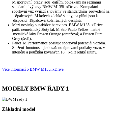
M sportovní brzdy jsou dalšími položkami na seznamu
standardní výbavy BMW M135i xDrive. Kompaktní
sportovní vůz vyjíždí z továrny ve standardním provedení na
18palcových M kolech z lehké slitiny, na přání jsou k
dispozici 19palcová kola různých designů.
Mezi novinky v nabídce barev pro BMW M135i xDrive
patří: nemetalický žlutý lak M Sao Paulo Yellow, matné
metalické laky Frozen Orange (oranžová) a Frozen Pure
Grey (šedá).
Paket M Performance posiluje sportovní potenciál vozidla.
Snížení hmotnosti je dosaženo úpravami podlahy vozu, v
interiéru a použitím kovaných 18' kol z lehké slitiny.
Více informací o BMW M135i xDrive
MODELY BMW ŘADY 1
Základní model