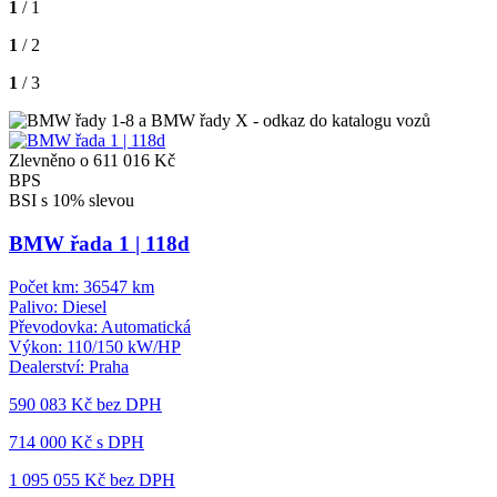
1
/ 1
1
/ 2
1
/ 3
Zlevněno o 611 016 Kč
BPS
BSI s 10% slevou
BMW řada 1 | 118d
Počet km:
36547 km
Palivo:
Diesel
Převodovka:
Automatická
Výkon:
110/150 kW/HP
Dealerství:
Praha
590 083 Kč
bez DPH
714 000 Kč s DPH
1 095 055 Kč
bez DPH