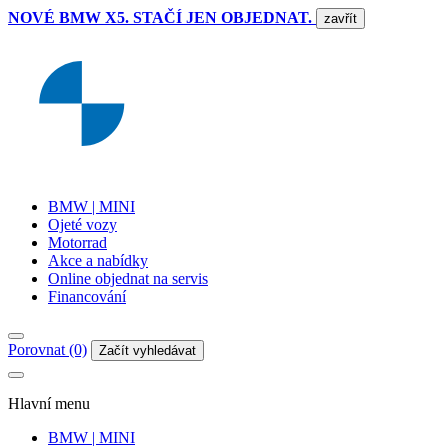
NOVÉ BMW X5. STAČÍ JEN OBJEDNAT.
zavřít
BMW | MINI
Ojeté vozy
Motorrad
Akce a nabídky
Online objednat na servis
Financování
Porovnat (0)
Začít vyhledávat
Hlavní menu
BMW | MINI