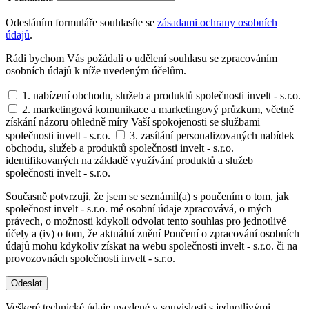
Odesláním formuláře souhlasíte se
zásadami ochrany osobních
údajů
.
Rádi bychom Vás požádali o udělení souhlasu se zpracováním
osobních údajů k níže uvedeným účelům.
1. nabízení obchodu, služeb a produktů společnosti invelt - s.r.o.
2. marketingová komunikace a marketingový průzkum, včetně
získání názoru ohledně míry Vaší spokojenosti se službami
společnosti invelt - s.r.o.
3. zasílání personalizovaných nabídek
obchodu, služeb a produktů společnosti invelt - s.r.o.
identifikovaných na základě využívání produktů a služeb
společnosti invelt - s.r.o.
Současně potvrzuji, že jsem se seznámil(a) s poučením o tom, jak
společnost invelt - s.r.o. mé osobní údaje zpracovává, o mých
právech, o možnosti kdykoli odvolat tento souhlas pro jednotlivé
účely a (iv) o tom, že aktuální znění Poučení o zpracování osobních
údajů mohu kdykoliv získat na webu společnosti invelt - s.r.o. či na
provozovnách společnosti invelt - s.r.o.
Odeslat
Veškeré technické údaje uvedené v souvislosti s jednotlivými