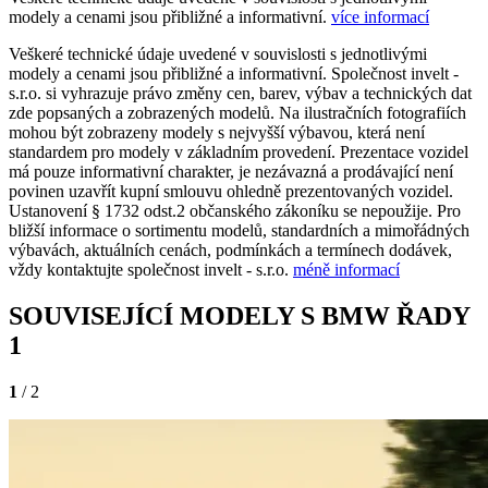
modely a cenami jsou přibližné a informativní.
více informací
Veškeré technické údaje uvedené v souvislosti s jednotlivými
modely a cenami jsou přibližné a informativní. Společnost invelt -
s.r.o. si vyhrazuje právo změny cen, barev, výbav a technických dat
zde popsaných a zobrazených modelů. Na ilustračních fotografiích
mohou být zobrazeny modely s nejvyšší výbavou, která není
standardem pro modely v základním provedení. Prezentace vozidel
má pouze informativní charakter, je nezávazná a prodávající není
povinen uzavřít kupní smlouvu ohledně prezentovaných vozidel.
Ustanovení § 1732 odst.2 občanského zákoníku se nepoužije. Pro
bližší informace o sortimentu modelů, standardních a mimořádných
výbavách, aktuálních cenách, podmínkách a termínech dodávek,
vždy kontaktujte společnost invelt - s.r.o.
méně informací
SOUVISEJÍCÍ MODELY S BMW ŘADY
1
1
/ 2