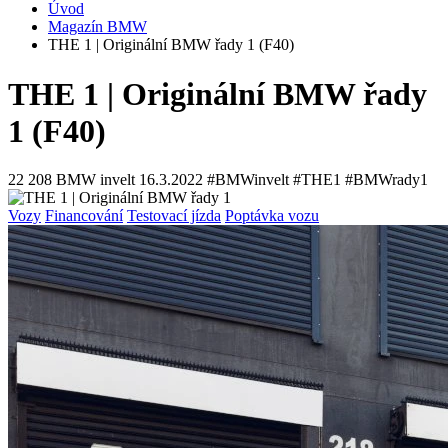
Úvod
Magazín BMW
THE 1 | Originální BMW řady 1 (F40)
THE 1 | Originální BMW řady
1 (F40)
22 208
BMW invelt
16.3.2022
#BMWinvelt #THE1 #BMWrady1
Vozy
Financování
Testovací jízda
Poptávka vozu