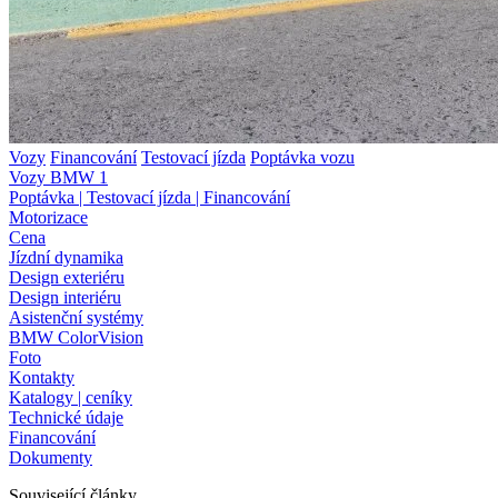
Vozy
Financování
Testovací jízda
Poptávka vozu
Vozy BMW 1
Poptávka | Testovací jízda | Financování
Motorizace
Cena
Jízdní dynamika
Design exteriéru
Design interiéru
Asistenční systémy
BMW ColorVision
Foto
Kontakty
Katalogy | ceníky
Technické údaje
Financování
Dokumenty
Související články