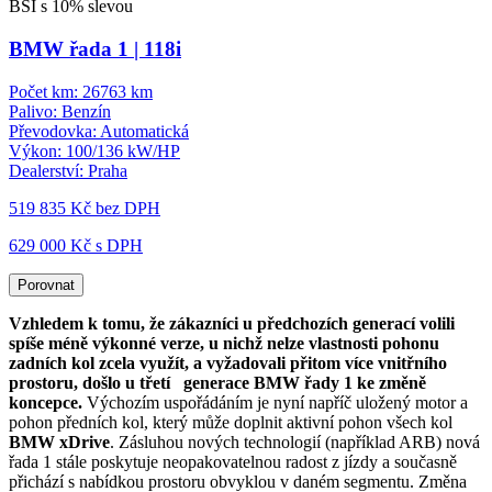
BSI s 10% slevou
BMW řada 1 | 118i
Počet km:
26763 km
Palivo:
Benzín
Převodovka:
Automatická
Výkon:
100/136 kW/HP
Dealerství:
Praha
519 835 Kč
bez DPH
629 000 Kč s DPH
Porovnat
Vzhledem k tomu, že zákazníci u předchozích generací volili
spíše méně výkonné verze, u nichž nelze vlastnosti pohonu
zadních kol zcela využít, a vyžadovali přitom více vnitřního
prostoru, došlo u třetí generace BMW řady 1 ke změně
koncepce.
Výchozím uspořádáním je nyní napříč uložený motor a
pohon předních kol, který může doplnit aktivní pohon všech kol
B
MW xDrive
. Zásluhou nových technologií (například ARB) nová
řada 1 stále poskytuje neopakovatelnou radost z jízdy a současně
přichází s nabídkou prostoru obvyklou v daném segmentu. Změna