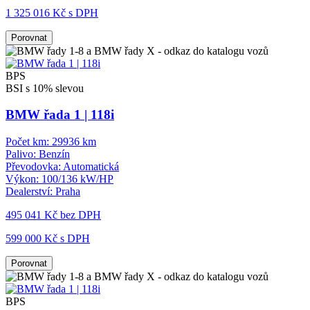
1 325 016 Kč s DPH
Porovnat
BPS
BSI s 10% slevou
BMW řada 1 | 118i
Počet km:
29936 km
Palivo:
Benzín
Převodovka:
Automatická
Výkon:
100/136 kW/HP
Dealerství:
Praha
495 041 Kč
bez DPH
599 000 Kč s DPH
Porovnat
BPS