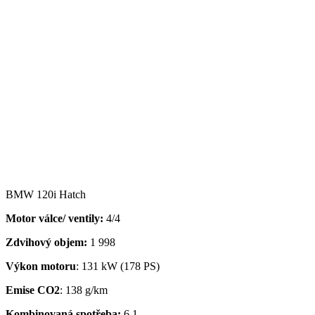
BMW 120i Hatch
Motor válce/ ventily:
4/4
Zdvihový objem:
1 998
Výkon motoru
: 131 kW (178 PS)
Emise CO2
: 138 g/km
Kombinovaná spotřeba:
6,1