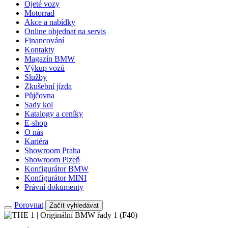
Ojeté vozy
Motorrad
Akce a nabídky
Online objednat na servis
Financování
Kontakty
Magazín BMW
Výkup vozů
Služby
Zkušební jízda
Půjčovna
Sady kol
Katalogy a ceníky
E-shop
O nás
Kariéra
Showroom Praha
Showroom Plzeň
Konfigurátor BMW
Konfigurátor MINI
Právní dokumenty
Porovnat
Začít vyhledávat