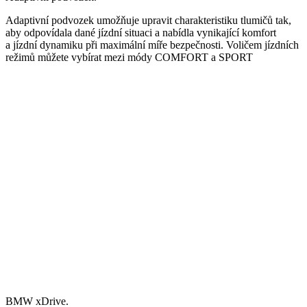
Adaptivní podvozek umožňuje upravit charakteristiku tlumičů tak,
aby odpovídala dané jízdní situaci a nabídla vynikající komfort
a jízdní dynamiku při maximální míře bezpečnosti. Voličem jízdních
režimů můžete vybírat mezi módy COMFORT a SPORT
BMW xDrive.