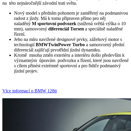
na této nejnáročnější závodní trati světa.
Nový model s předním pohonem je zaměřený na podmanivou
radost z jízdy. Má k tomu připraven přímo pro něj
naladěný
M sportovní podvozek
(snížená světlá výška o 10
mm), samosvorný
diferenciál Torsen
a speciálně naladěné
řízení.
Jeho na míru navržené designové prvky, zážehový motor s
technologií
BMW
TwinPower Turbo
a samosvorný přední
diferenciál zajišťují prvotřídní jízdní dynamiku.
Kromě mnoha změn exteriéru a interiéru došlo především k
významným úpravám podvozku a řízení, které jsou navržené
s cílem přinést extrémně sportovní a pro řidiče podmanivý
jízdní projev.
Více informací o BMW 128ti