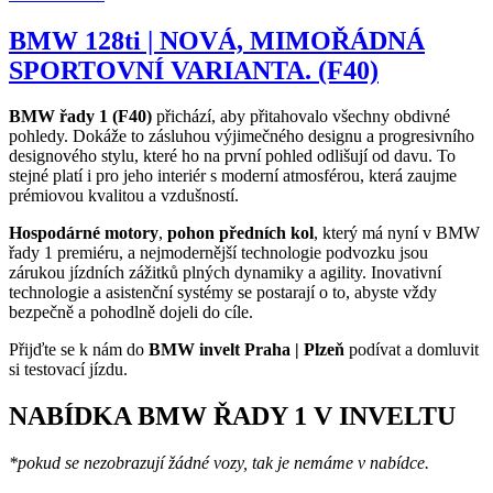
BMW 128ti | NOVÁ, MIMOŘÁDNÁ
SPORTOVNÍ VARIANTA. (F40)
BMW řady 1 (F40)
přichází, aby přitahovalo všechny obdivné
pohledy. Dokáže to zásluhou výjimečného designu a progresivního
designového stylu, které ho na první pohled odlišují od davu. To
stejné platí i pro jeho interiér s moderní atmosférou, která zaujme
prémiovou kvalitou a vzdušností.
Hospodárné motory
,
pohon předních kol
, který má nyní v BMW
řady 1 premiéru, a nejmodernější technologie podvozku jsou
zárukou jízdních zážitků plných dynamiky a agility. Inovativní
technologie a asistenční systémy se postarají o to, abyste vždy
bezpečně a pohodlně dojeli do cíle.
Přijďte se k nám do
BMW invelt Praha | Plzeň
podívat a domluvit
si testovací jízdu.
NABÍDKA BMW ŘADY 1 V INVELTU
*pokud se nezobrazují žádné vozy, tak je nemáme v nabídce.