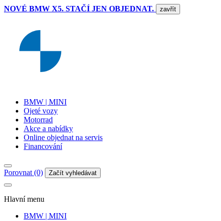
NOVÉ BMW X5. STAČÍ JEN OBJEDNAT.
zavřít
BMW | MINI
Ojeté vozy
Motorrad
Akce a nabídky
Online objednat na servis
Financování
Porovnat (0)
Začít vyhledávat
Hlavní menu
BMW | MINI