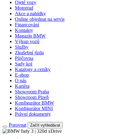
Ojeté vozy
Motorrad
Akce a nabídky
Online objednat na servis
Financování
Kontakty
Magazín BMW
Výkup vozů
Služby
Zkušební jízda
Půjčovna
Sady kol
Katalogy a ceníky
E-shop
O nás
Kariéra
Showroom Praha
Showroom Plzeň
Konfigurátor BMW
Konfigurátor MINI
Právní dokumenty
Porovnat
Začít vyhledávat