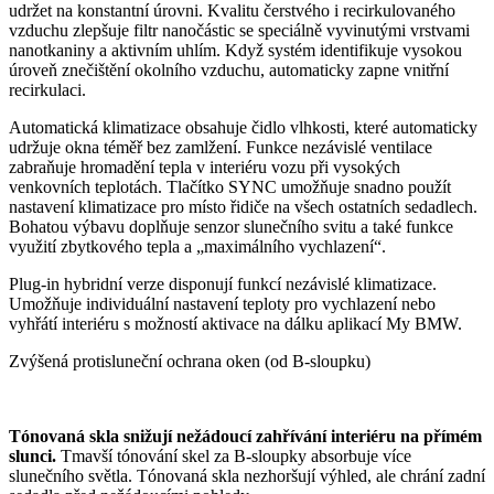
udržet na konstantní úrovni. Kvalitu čerstvého i recirkulovaného
vzduchu zlepšuje filtr nanočástic se speciálně vyvinutými vrstvami
nanotkaniny a aktivním uhlím. Když systém identifikuje vysokou
úroveň znečištění okolního vzduchu, automaticky zapne vnitřní
recirkulaci.
Automatická klimatizace obsahuje čidlo vlhkosti, které automaticky
udržuje okna téměř bez zamlžení. Funkce nezávislé ventilace
zabraňuje hromadění tepla v interiéru vozu při vysokých
venkovních teplotách. Tlačítko SYNC umožňuje snadno použít
nastavení klimatizace pro místo řidiče na všech ostatních sedadlech.
Bohatou výbavu doplňuje senzor slunečního svitu a také funkce
využití zbytkového tepla a „maximálního vychlazení“.
Plug-in hybridní verze disponují funkcí nezávislé klimatizace.
Umožňuje individuální nastavení teploty pro vychlazení nebo
vyhřátí interiéru s možností aktivace na dálku aplikací My BMW.
Zvýšená protisluneční ochrana oken (od B-sloupku)
Tónovaná skla snižují nežádoucí zahřívání interiéru na přímém
slunci.
Tmavší tónování skel za B-sloupky absorbuje více
slunečního světla. Tónovaná skla nezhoršují výhled, ale chrání zadní