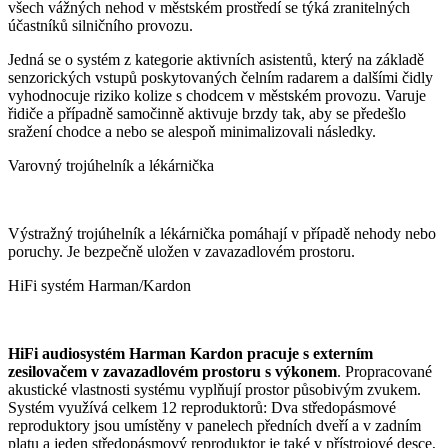
všech vážných nehod v městském prostředí se týká zranitelných
účastníků silničního provozu.
Jedná se o systém z kategorie aktivních asistentů, který na základě
senzorických vstupů poskytovaných čelním radarem a dalšími čidly
vyhodnocuje riziko kolize s chodcem v městském provozu. Varuje
řidiče a případně samočinně aktivuje brzdy tak, aby se předešlo
sražení chodce a nebo se alespoň minimalizovali následky.
Varovný trojúhelník a lékárnička
Výstražný trojúhelník a lékárnička pomáhají v případě nehody nebo
poruchy. Je bezpečně uložen v zavazadlovém prostoru.
HiFi systém Harman/Kardon
HiFi audiosystém Harman Kardon pracuje s externím
zesilovačem v zavazadlovém prostoru s výkonem
. Propracované
akustické vlastnosti systému vyplňují prostor působivým zvukem.
Systém využívá celkem 12 reproduktorů: Dva středopásmové
reproduktory jsou umístěny v panelech předních dveří a v zadním
platu a jeden středopásmový reproduktor je také v přístrojové desce,