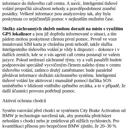
informace do tísňového call centra. A navíc, Inteligentní tísňové
volání propočítá závažnost nehody a pravděpodobnost zranění
posádky. Veškeré informace jsou analyzovány tak, aby byla
poskytnuta co nejúčinnější pomoc v nejkratším možném čase.
Složky záchranných služeb mohou dorazit na místo s využitím
GPS lokalizace
a jsou již dopředu informované o situaci, a tím
pádem mohou poskytnout cílenou první pomoc. Pevně ve voze
instalovaná SIM karta je chráněna proti nehodě, takže služba
Inteligentního tísňového volání je vždy k dispozici – dokonce i v
dalších zemích, kde se o vás agenti call centra postarají ve vašem
jazyce. Pokud nedorazí záchranné týmy, vy a vaši pasažéři budete
podporováni speciálně vycvičeným členem našeho týmu v centru
tísňového volání, zatímco druhý zaměstnanec bude paralelně
předávat informace složkám záchranného systému. Inteligentní
tísňové volání lze aktivovat i manuálně pomocí tlačítka SOS
umístěného v blízkosti vnitřního zpětného zrcátka, a to v případě, že
další účastníci provozu potřebují pomoc.
Aktivní ochrana chodců
Systém varování před chodci se systémem City Brake Activation od
BMW je technologie navržená tak, aby pomohla předcházet
nehodám s chodci nebo je zmírňovat při nižších rychlostech. Pro
kvantifikaci přínosu pro bezpečnost BMW zjistilo, že 20–30 %