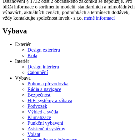
Ustanovení § 1732 odst.2 občanského zákoníku se nepoužije. Pro
bližší informace o sortimentu modelů, standardních a mimořádných
výbavách, aktuálních cenách, podmínkách a termínech dodávek,
vždy kontaktujte společnost invelt - s.r.o.
méně informací
Výbava
Exteriér
Design exteriéru
Kola
Interiér
Design interiéru
Čalounění
Výbava
Pohon a převodovka
Rádia a navigace
Bezpečnost
HiFi systémy a zábava
Podvozek
Výhled a světla
Klimatizace
Funkční vybavení
Asistenční systémy
Volant
Komunikace a informace