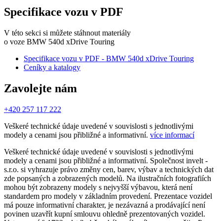
Specifikace vozu v PDF
V této sekci si můžete stáhnout materiály
o voze BMW 540d xDrive Touring
Specifikace vozu v PDF - BMW 540d xDrive Touring
Ceníky a katalogy
Zavolejte nám
+420 257 117 222
Veškeré technické údaje uvedené v souvislosti s jednotlivými
modely a cenami jsou přibližné a informativní.
více informací
Veškeré technické údaje uvedené v souvislosti s jednotlivými
modely a cenami jsou přibližné a informativní. Společnost invelt -
s.r.o. si vyhrazuje právo změny cen, barev, výbav a technických dat
zde popsaných a zobrazených modelů. Na ilustračních fotografiích
mohou být zobrazeny modely s nejvyšší výbavou, která není
standardem pro modely v základním provedení. Prezentace vozidel
má pouze informativní charakter, je nezávazná a prodávající není
povinen uzavřít kupní smlouvu ohledně prezentovaných vozidel.