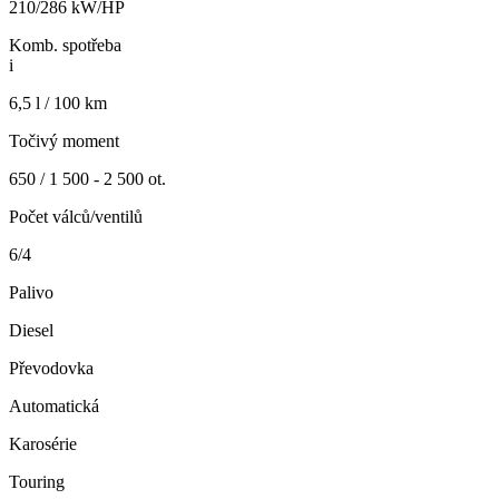
210/286 kW/HP
Komb. spotřeba
i
6,5 l / 100 km
Točivý moment
650 / 1 500 - 2 500 ot.
Počet válců/ventilů
6/4
Palivo
Diesel
Převodovka
Automatická
Karosérie
Touring