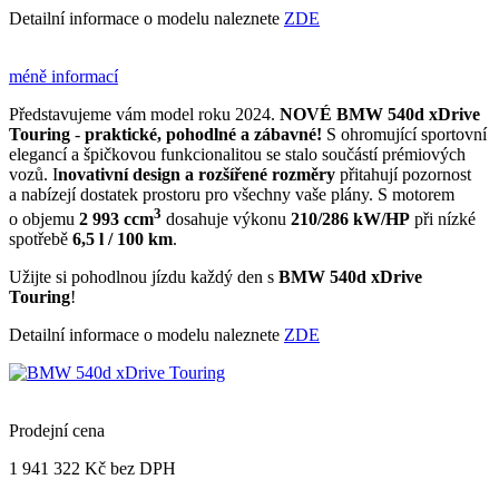
Detailní informace o modelu naleznete
ZDE
méně informací
Představujeme vám model roku 2024.
NOVÉ
BMW 540d xDrive
Touring
-
praktické, pohodlné a zábavné!
S ohromující sportovní
elegancí a špičkovou funkcionalitou se stalo součástí prémiových
vozů. I
novativní design a rozšířené rozměry
přitahují pozornost
a nabízejí dostatek prostoru pro všechny vaše plány. S motorem
3
o objemu
2 993 ccm
dosahuje výkonu
210/286 kW/HP
při nízké
spotřebě
6,5 l / 100 km
.
Užijte si pohodlnou jízdu každý den s
BMW 540d xDrive
Touring
!
Detailní informace o modelu naleznete
ZDE
Prodejní cena
1 941 322 Kč
bez DPH