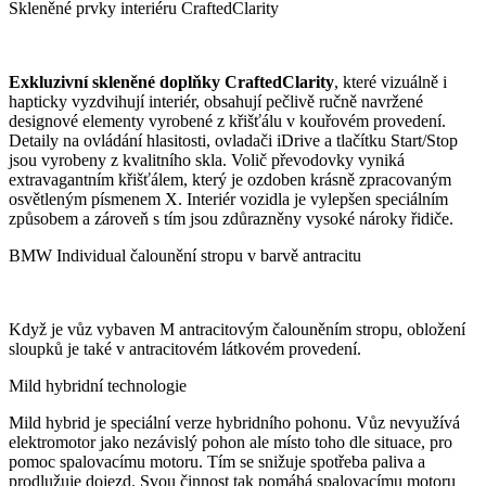
Skleněné prvky interiéru CraftedClarity
Exkluzivní skleněné doplňky CraftedClarity
, které vizuálně i
hapticky vyzdvihují interiér, obsahují pečlivě ručně navržené
designové elementy vyrobené z křišťálu v kouřovém provedení.
Detaily na ovládání hlasitosti, ovladači iDrive a tlačítku Start/Stop
jsou vyrobeny z kvalitního skla. Volič převodovky vyniká
extravagantním křišťálem, který je ozdoben krásně zpracovaným
osvětleným písmenem X. Interiér vozidla je vylepšen speciálním
způsobem a zároveň s tím jsou zdůrazněny vysoké nároky řidiče.
BMW Individual čalounění stropu v barvě antracitu
Když je vůz vybaven M antracitovým čalouněním stropu, obložení
sloupků je také v antracitovém látkovém provedení.
Mild hybridní technologie
Mild hybrid je speciální verze hybridního pohonu. Vůz nevyužívá
elektromotor jako nezávislý pohon ale místo toho dle situace, pro
pomoc spalovacímu motoru. Tím se snižuje spotřeba paliva a
prodlužuje dojezd. Svou činnost tak pomáhá spalovacímu motoru