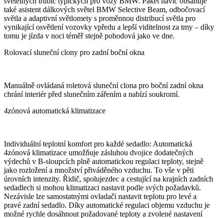
světelných trubic typických pro vozy BMW. Paket navíc obsahuje
také asistent dálkových světel BMW Selective Beam, odbočovací
světla a adaptivní světlomety s proměnnou distribucí světla pro
vynikající osvětlení vozovky vpředu a lepší viditelnost za tmy – díky
tomu je jízda v noci téměř stejně pohodová jako ve dne.
Rolovací sluneční clony pro zadní boční okna
Manuálně ovládaná roletová sluneční clona pro boční zadní okna
chrání interiér před slunečním zářením a nabízí soukromí.
4zónová automatická klimatizace
Individuální teplotní komfort pro každé sedadlo: Automatická
4zónová klimatizace umožňuje zásluhou dvojice dodatečných
výdechů v B-sloupcích plně automatickou regulaci teploty, stejně
jako rozložení a množství přiváděného vzduchu. To vše v pěti
úrovních intenzity. Řidič, spolujezdec a cestující na krajních zadních
sedadlech si mohou klimatizaci nastavit podle svých požadavků.
Nezávisle lze samostatnými ovladači nastavit teplotu pro levé a
pravé zadní sedadlo. Díky automatické regulaci objemu vzduchu je
možné rychle dosáhnout požadované teploty a zvolené nastavení