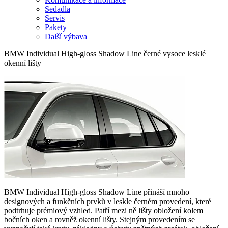
Sedadla
Servis
Pakety
Další výbava
BMW Individual High-gloss Shadow Line černé vysoce lesklé
okenní lišty
BMW Individual High-gloss Shadow Line přináší mnoho
designových a funkčních prvků v leskle černém provedení, které
podtrhuje prémiový vzhled. Patří mezi ně lišty obložení kolem
bočních oken a rovněž okenní lišty. Stejným provedením se