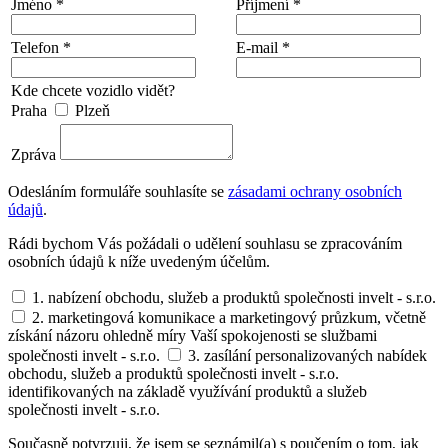
Jméno *
Příjmení *
Telefon *
E-mail *
Kde chcete vozidlo vidět?
Praha
Plzeň
Zpráva
Odesláním formuláře souhlasíte se
zásadami ochrany osobních
údajů
.
Rádi bychom Vás požádali o udělení souhlasu se zpracováním
osobních údajů k níže uvedeným účelům.
1. nabízení obchodu, služeb a produktů společnosti invelt - s.r.o.
2. marketingová komunikace a marketingový průzkum, včetně
získání názoru ohledně míry Vaší spokojenosti se službami
společnosti invelt - s.r.o.
3. zasílání personalizovaných nabídek
obchodu, služeb a produktů společnosti invelt - s.r.o.
identifikovaných na základě využívání produktů a služeb
společnosti invelt - s.r.o.
Současně potvrzuji, že jsem se seznámil(a) s poučením o tom, jak