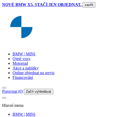
NOVÉ BMW X5. STAČÍ JEN OBJEDNAT.
zavřít
BMW | MINI
Ojeté vozy
Motorrad
Akce a nabídky
Online objednat na servis
Financování
Porovnat (0)
Začít vyhledávat
Hlavní menu
BMW | MINI