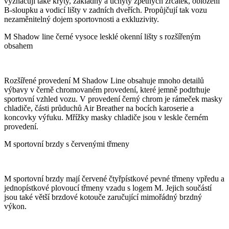
vyznačují také kryty, základny a úchyty zpětných zrcátek, obložení
B-sloupku a vodicí lišty v zadních dveřích. Propůjčují tak vozu
nezaměnitelný dojem sportovnosti a exkluzivity.
M Shadow line černé vysoce lesklé okenní lišty s rozšířeným
obsahem
Rozšířené provedení M Shadow Line obsahuje mnoho detailů
výbavy v černě chromovaném provedení, které jemně podtrhuje
sportovní vzhled vozu. V provedení černý chrom je rámeček masky
chladiče, části průduchů Air Breather na bocích karoserie a
koncovky výfuku. Mřížky masky chladiče jsou v leskle černém
provedení.
M sportovní brzdy s červenými třmeny
M sportovní brzdy mají červené čtyřpístkové pevné třmeny vpředu a
jednopístkové plovoucí třmeny vzadu s logem M. Jejich součástí
jsou také větší brzdové kotouče zaručující mimořádný brzdný
výkon.