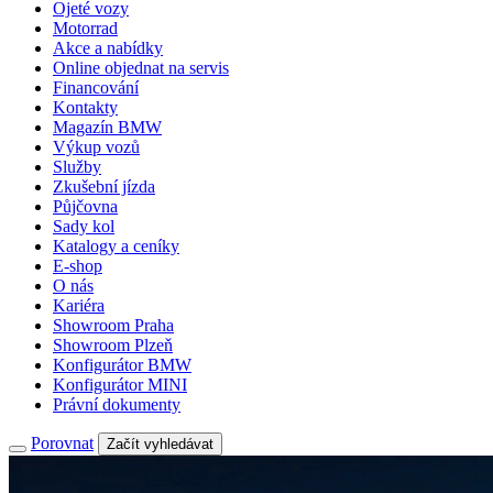
Ojeté vozy
Motorrad
Akce a nabídky
Online objednat na servis
Financování
Kontakty
Magazín BMW
Výkup vozů
Služby
Zkušební jízda
Půjčovna
Sady kol
Katalogy a ceníky
E-shop
O nás
Kariéra
Showroom Praha
Showroom Plzeň
Konfigurátor BMW
Konfigurátor MINI
Právní dokumenty
Porovnat
Začít vyhledávat