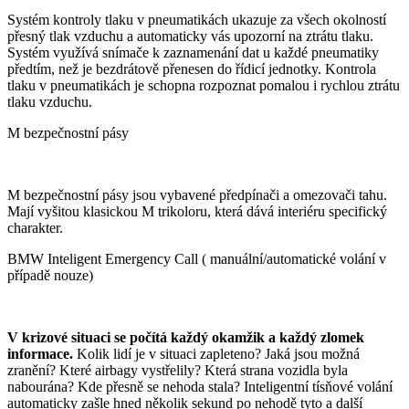
Systém kontroly tlaku v pneumatikách ukazuje za všech okolností
přesný tlak vzduchu a automaticky vás upozorní na ztrátu tlaku.
Systém využívá snímače k zaznamenání dat u každé pneumatiky
předtím, než je bezdrátově přenesen do řídicí jednotky. Kontrola
tlaku v pneumatikách je schopna rozpoznat pomalou i rychlou ztrátu
tlaku vzduchu.
M bezpečnostní pásy
M bezpečnostní pásy jsou vybavené předpínači a omezovači tahu.
Mají vyšitou klasickou M trikoloru, která dává interiéru specifický
charakter.
BMW Inteligent Emergency Call ( manuální/automatické volání v
případě nouze)
V krizové situaci se počítá každý okamžik a každý zlomek
informace.
Kolik lidí je v situaci zapleteno? Jaká jsou možná
zranění? Které airbagy vystřelily? Která strana vozidla byla
nabourána? Kde přesně se nehoda stala? Inteligentní tísňové volání
automaticky zašle hned několik sekund po nehodě tyto a další