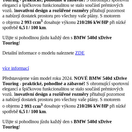
elegancí a špičkovou funkcionalitou se stalo součástí prémiových
vozů. I
novativní design a rozšířené rozměry
přitahují pozornost
a nabízejí dostatek prostoru pro všechny vaše plány. S motorem
3
o objemu
2 993 ccm
dosahuje výkonu
210/286 kW/HP
při nízké
spotřebě
6,5 l / 100 km
.
Užijte si pohodlnou jízdu každý den s
BMW 540d xDrive
Touring
!
Detailní informace o modelu naleznete
ZDE
více informací
Představujeme vám model roku 2024.
NOVÉ
BMW 540d xDrive
Touring
-
praktické, pohodlné a zábavné!
S ohromující sportovní
elegancí a špičkovou funkcionalitou se stalo součástí prémiových
vozů. I
novativní design a rozšířené rozměry
přitahují pozornost
a nabízejí dostatek prostoru pro všechny vaše plány. S motorem
3
o objemu
2 993 ccm
dosahuje výkonu
210/286 kW/HP
při nízké
spotřebě
6,5 l / 100 km
.
Užijte si pohodlnou jízdu každý den s
BMW 540d xDrive
Touring
!