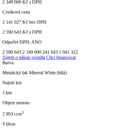
2 349 000 Kč s DPH
Ceníková cena
2 141 027 Kč
bez DPH
2 590 643 Kč s DPH
Odpočet DPH: ANO
2 590 643
2 349 000
241 643
1 941 322
Zájem o nákup vozidla
Chci financovat
Barva
Metalický lak Mineral White (bílá)
Najeté km
5 km
Objem motoru
3
2 993 ccm
Výkon