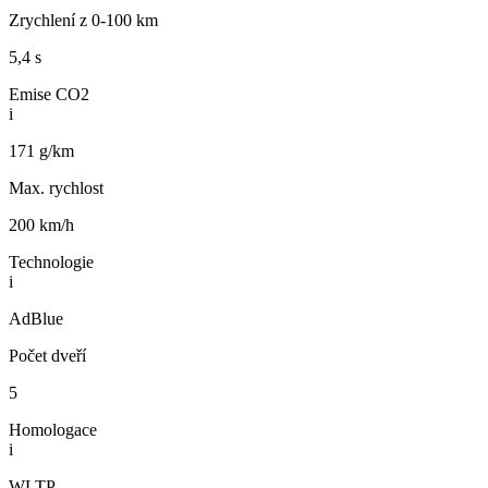
Zrychlení z 0-100 km
5,4 s
Emise CO2
i
171 g/km
Max. rychlost
200 km/h
Technologie
i
AdBlue
Počet dveří
5
Homologace
i
WLTP