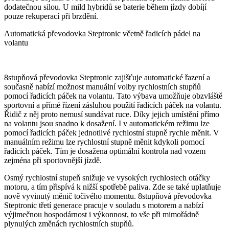
dodatečnou silou. U mild hybridů se baterie během jízdy dobíjí
pouze rekuperací při brzdění.
Automatická převodovka Steptronic včetně řadicích pádel na
volantu
8stupňová převodovka Steptronic zajišťuje automatické řazení a
současně nabízí možnost manuální volby rychlostních stupňů
pomocí řadicích páček na volantu. Tato výbava umožňuje obzvláště
sportovní a přímé řízení zásluhou použití řadicích páček na volantu.
Řidič z něj proto nemusí sundávat ruce. Díky jejich umístění přímo
na volantu jsou snadno k dosažení. I v automatickém režimu lze
pomocí řadicích páček jednotlivé rychlostní stupně rychle měnit. V
manuálním režimu lze rychlostní stupně měnit kdykoli pomocí
řadicích páček. Tím je dosažena optimální kontrola nad vozem
zejména při sportovnější jízdě.
Osmý rychlostní stupeň snižuje ve vysokých rychlostech otáčky
motoru, a tím přispívá k nižší spotřebě paliva. Zde se také uplatňuje
nově vyvinutý měnič točivého momentu. 8stupňová převodovka
Steptronic třetí generace pracuje v souladu s motorem a nabízí
výjimečnou hospodárnost i výkonnost, to vše při mimořádně
plynulých změnách rychlostních stupňů.