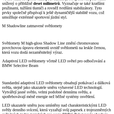
snížený o přibližně
deset milimetrů
. Vyznačuje se také kratšími
pružinami, tužšími tlumiči a rovněž tvrdšími stabilizátory. Tyto
prvky společně přispívají k ještě dynamičtější stabilitě vozu, což
umožňuje extrémně sportovní jízdní styl.
M Shadowline zatmavené světlomety
Světlomety M high-gloss Shadow Line změní chromovanou
povrchovou úpravu elementů uvnitř světlometů na leskle černou,
která vozu dodá nezaměnitelný výraz.
Adaptivní LED světlomety včetně LED světel pro odbočování a
BMW Selective Beam
Standardní adaptivní LED světlomety obsahují potkávací a dálková
světla, stejně jako ukazatele směru vybavené LED technologií.
Vytvářejí jasné světlo, velmi podobné dennímu světlu, a
spotřebovávají méně energie než běžné systémy osvětlení.
LED ukazatele směru jsou umístěny nad charakteristickými LED
světly denního svícení, která vyzařují svůj paprsek z trojrozměrných