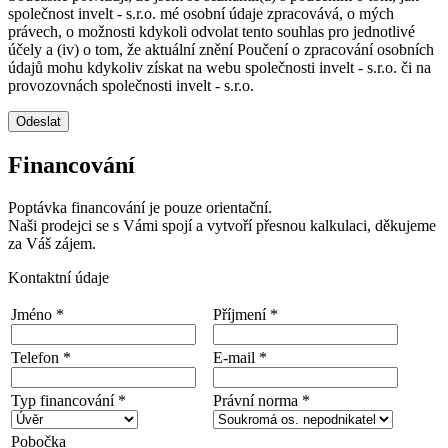
společnost invelt - s.r.o. mé osobní údaje zpracovává, o mých
právech, o možnosti kdykoli odvolat tento souhlas pro jednotlivé
účely a (iv) o tom, že aktuální znění Poučení o zpracování osobních
údajů mohu kdykoliv získat na webu společnosti invelt - s.r.o. či na
provozovnách společnosti invelt - s.r.o.
Odeslat
Financování
Poptávka financování je pouze orientační.
Naši prodejci se s Vámi spojí a vytvoří přesnou kalkulaci, děkujeme
za Váš zájem.
Kontaktní údaje
Jméno *
Příjmení *
Telefon *
E-mail *
Typ financování *
Právní norma *
Pobočka