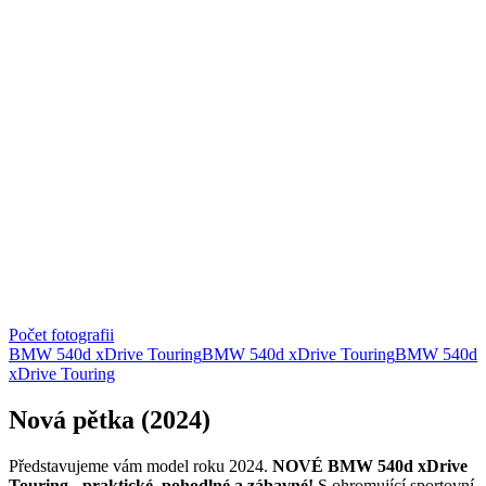
Počet fotografii
BMW 540d xDrive Touring
BMW 540d xDrive Touring
BMW 540d
xDrive Touring
Nová pětka (2024)
Představujeme vám model roku 2024.
NOVÉ
BMW 540d xDrive
Touring
-
praktické, pohodlné a zábavné!
S ohromující sportovní