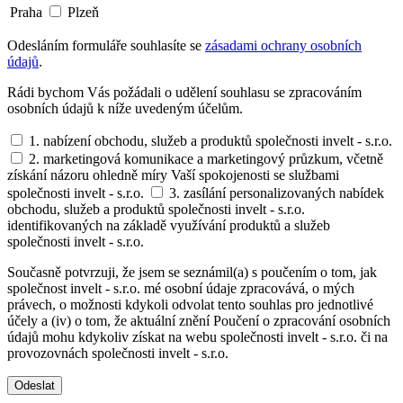
Praha
Plzeň
Odesláním formuláře souhlasíte se
zásadami ochrany osobních
údajů
.
Rádi bychom Vás požádali o udělení souhlasu se zpracováním
osobních údajů k níže uvedeným účelům.
1. nabízení obchodu, služeb a produktů společnosti invelt - s.r.o.
2. marketingová komunikace a marketingový průzkum, včetně
získání názoru ohledně míry Vaší spokojenosti se službami
společnosti invelt - s.r.o.
3. zasílání personalizovaných nabídek
obchodu, služeb a produktů společnosti invelt - s.r.o.
identifikovaných na základě využívání produktů a služeb
společnosti invelt - s.r.o.
Současně potvrzuji, že jsem se seznámil(a) s poučením o tom, jak
společnost invelt - s.r.o. mé osobní údaje zpracovává, o mých
právech, o možnosti kdykoli odvolat tento souhlas pro jednotlivé
účely a (iv) o tom, že aktuální znění Poučení o zpracování osobních
údajů mohu kdykoliv získat na webu společnosti invelt - s.r.o. či na
provozovnách společnosti invelt - s.r.o.
Odeslat