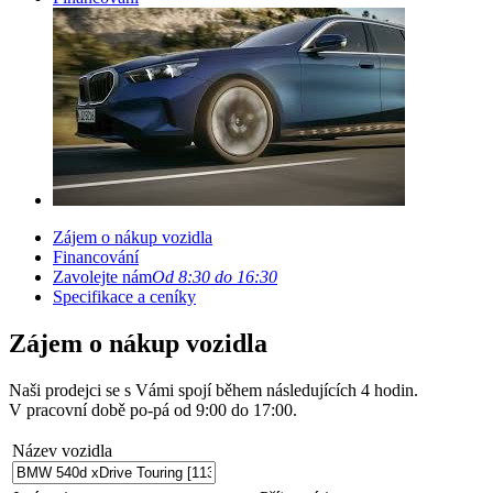
Zájem o nákup vozidla
Financování
Zavolejte nám
Od 8:30 do 16:30
Specifikace a ceníky
Zájem o nákup vozidla
Naši prodejci se s Vámi spojí během následujících 4 hodin.
V pracovní době po-pá od 9:00 do 17:00.
Název vozidla