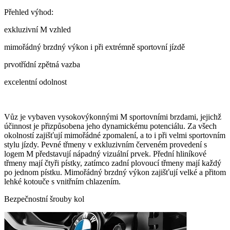
Přehled výhod:
exkluzivní M vzhled
mimořádný brzdný výkon i při extrémně sportovní jízdě
prvotřídní zpětná vazba
excelentní odolnost
Vůz je vybaven vysokovýkonnými M sportovními brzdami, jejichž
účinnost je přizpůsobena jeho dynamickému potenciálu. Za všech
okolností zajišťují mimořádné zpomalení, a to i při velmi sportovním
stylu jízdy. Pevné třmeny v exkluzivním červeném provedení s
logem M představují nápadný vizuální prvek. Přední hliníkové
třmeny mají čtyři pístky, zatímco zadní plovoucí třmeny mají každý
po jednom pístku. Mimořádný brzdný výkon zajišťují velké a přitom
lehké kotouče s vnitřním chlazením.
Bezpečnostní šrouby kol