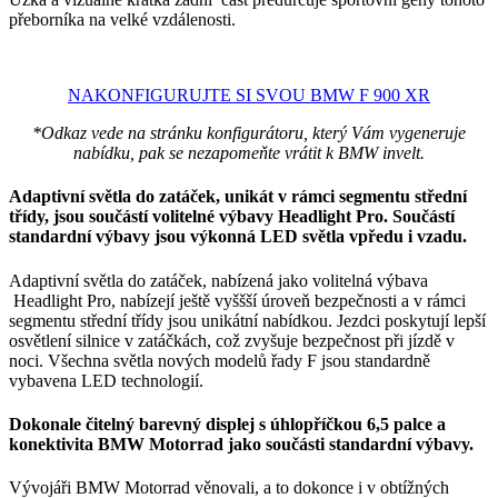
přeborníka na velké vzdálenosti.
NAKONFIGURUJTE SI SVOU BMW F 900 XR
*Odkaz vede na stránku konfigurátoru, který Vám vygeneruje
nabídku, pak se nezapomeňte vrátit k BMW invelt.
Adaptivní světla do zatáček, unikát v rámci segmentu střední
třídy, jsou součástí volitelné výbavy Headlight Pro. Součástí
standardní výbavy jsou výkonná LED světla vpředu i vzadu.
Adaptivní světla do zatáček, nabízená jako volitelná výbava
Headlight Pro, nabízejí ještě vyššší úroveň bezpečnosti a v rámci
segmentu střední třídy jsou unikátní nabídkou. Jezdci poskytují lepší
osvětlení silnice v zatáčkách, což zvyšuje bezpečnost při jízdě v
noci. Všechna světla nových modelů řady F jsou standardně
vybavena LED technologií.
Dokonale čitelný barevný displej s úhlopříčkou 6,5 palce a
konektivita BMW Motorrad jako součásti standardní výbavy.
Vývojáři BMW Motorrad věnovali, a to dokonce i v obtížných