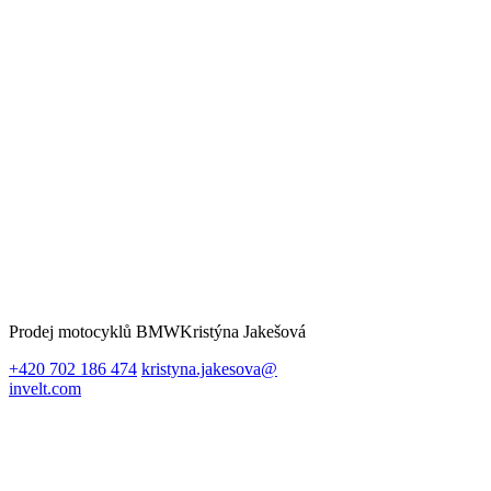
Prodej motocyklů BMW
Kristýna Jakešová
+420 702 186 474
kristyna.jakesova@
invelt.com