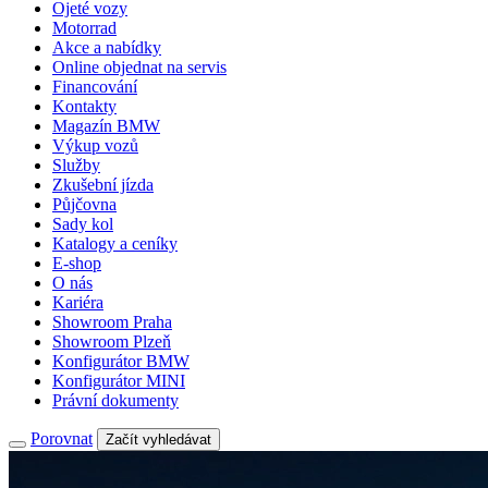
Ojeté vozy
Motorrad
Akce a nabídky
Online objednat na servis
Financování
Kontakty
Magazín BMW
Výkup vozů
Služby
Zkušební jízda
Půjčovna
Sady kol
Katalogy a ceníky
E-shop
O nás
Kariéra
Showroom Praha
Showroom Plzeň
Konfigurátor BMW
Konfigurátor MINI
Právní dokumenty
Porovnat
Začít vyhledávat