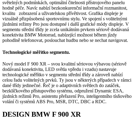
světelných podmínkách, optimální čitelnosti přístrojového panelu
hodně péče. Navíc nabízí bezkonkurenční informační rozmanitost,
kvalitu zobrazení a uživatelskou přívětivost. Grafika displeje je
vizuálně přizpůsobená sportovnímu stylu. Ve spojení s volitelnými
jízdními režimy Pro jsou dostupné i další grafické módy displeje. V
segmentu střední třídy je zcela unikátním prvkem sériově dodávaná
konektivita BMW Motorrad, nabízející možnost během jízdy
pohodlně telefonovat, poslouchat hudbu nebo se nechat navigovat.
Technologické měřítko segmentu.
Nový model F 900 XR – svou kvalitní sériovou výbavou (sériově
dodávaná konektivita, LED světla vpředu i vzadu) nastavuje
technologické měřítko v segmentu střední třídy a zároveň nabízí
celou řadu volitelných prvků. Ty jsou v některých případech v rámci
dané třídy jedinečné. Řeč je o adaptivních světlech do zatáček,
bezklíčkového přístupového systému, odpružení Dynamic ESA,
jízdních režimů Pro, asistentu přeřazení Pro, inteligentního tísňového
volání či systémů ABS Pro, MSR, DTC, DBC a RDC.
DESIGN BMW F 900 XR