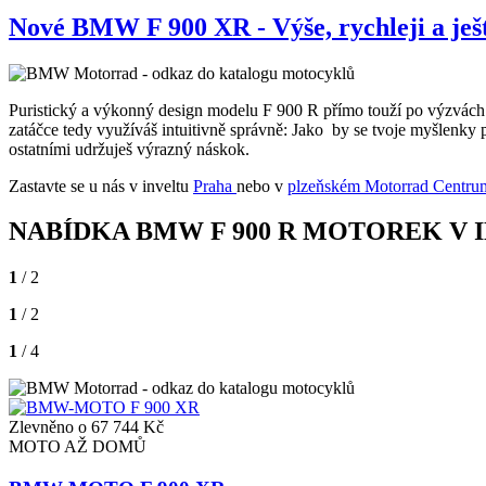
Nové BMW F 900 XR - Výše, rychleji a ješt
Puristický a výkonný design modelu F 900 R přímo touží po výzvách
zatáčce tedy využíváš intuitivně správně: Jako by se tvoje myšlenky p
ostatními udržuješ výrazný náskok.
Zastavte se u nás v inveltu
Praha
nebo v
plzeňském Motorrad Centrum
NABÍDKA BMW
F 900 R
MOTOREK V I
1
/ 2
1
/ 2
1
/ 4
Zlevněno o 67 744 Kč
MOTO AŽ DOMŮ