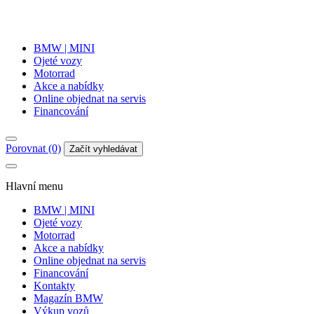
BMW | MINI
Ojeté vozy
Motorrad
Akce a nabídky
Online objednat na servis
Financování
Porovnat (0)
Začít vyhledávat
Hlavní menu
BMW | MINI
Ojeté vozy
Motorrad
Akce a nabídky
Online objednat na servis
Financování
Kontakty
Magazín BMW
Výkup vozů