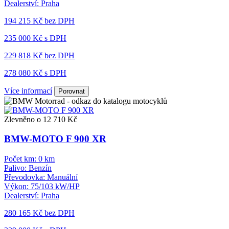
Dealerství:
Praha
194 215 Kč
bez DPH
235 000 Kč s DPH
229 818 Kč
bez DPH
278 080 Kč s DPH
Více informací
Porovnat
Zlevněno o 12 710 Kč
BMW-MOTO F 900 XR
Počet km:
0 km
Palivo:
Benzín
Převodovka:
Manuální
Výkon:
75/103 kW/HP
Dealerství:
Praha
280 165 Kč
bez DPH