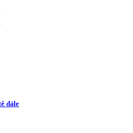
a
a
ě dále