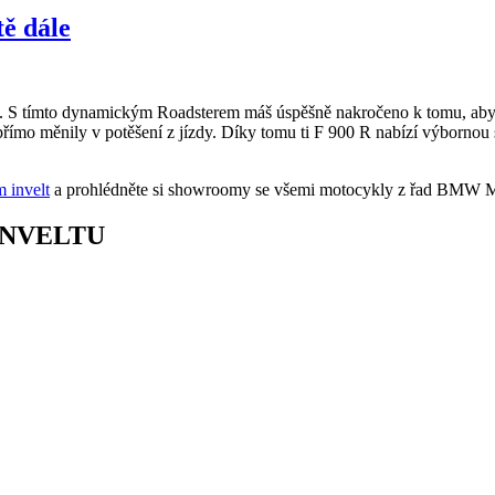
ě dále
. S tímto dynamickým Roadsterem máš úspěšně nakročeno k tomu, abys r
římo měnily v potěšení z jízdy. Díky tomu ti F 900 R nabízí výbornou s
 invelt
a prohlédněte si showroomy se všemi motocykly z řad BMW M
NVELTU