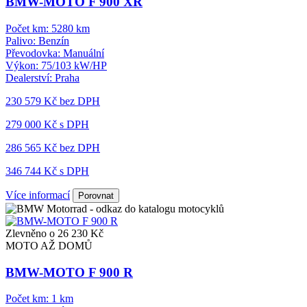
BMW-MOTO F 900 XR
Počet km:
5280 km
Palivo:
Benzín
Převodovka:
Manuální
Výkon:
75/103 kW/HP
Dealerství:
Praha
230 579 Kč
bez DPH
279 000 Kč s DPH
286 565 Kč
bez DPH
346 744 Kč s DPH
Více informací
Porovnat
Zlevněno o 26 230 Kč
MOTO AŽ DOMŮ
BMW-MOTO F 900 R
Počet km:
1 km