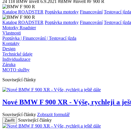
24 118
BMW invelt
6.9.2021
#BMW #invelt #F 900 R
Katalog ROADSTER
Poptávka motorky
Financování
Testovací jízd
Katalog ROADSTER
Poptávka motorky
Financování
Testovací jízd
Motorky Roadster
Vlastnosti
Poptávka | Financování | Testovací jízda
Kontakty
Design
Technické údaje
Individualizace
Záruka
MOTO služby
Související články
Nové BMW F 900 XR - Výše, rychleji a ješt
Související články
Zobrazit formulář
Související články
Zavřít