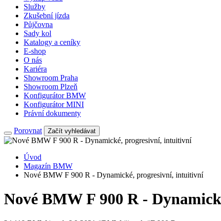
Služby
Zkušební jízda
Půjčovna
Sady kol
Katalogy a ceníky
E-shop
O nás
Kariéra
Showroom Praha
Showroom Plzeň
Konfigurátor BMW
Konfigurátor MINI
Právní dokumenty
Porovnat
Začít vyhledávat
Úvod
Magazín BMW
Nové BMW F 900 R - Dynamické, progresivní, intuitivní
Nové BMW F 900 R - Dynamické, 