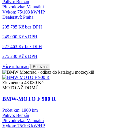
Palivo:
Benzín
Převodovka:
Manuální
Výkon:
75/103 kW/HP
Dealerství:
Praha
205 785 Kč
bez DPH
249 000 Kč s DPH
227 463 Kč
bez DPH
275 230 Kč s DPH
Více informací
Porovnat
Zlevněno o 43 080 Kč
MOTO AŽ DOMŮ
BMW-MOTO F 900 R
Počet km:
1900 km
Palivo:
Benzín
Převodovka:
Manuální
Výkon:
75/103 kW/HP