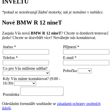
INVELTU
*pokud se nezobrazují žádné motorky, tak je nemáme v nabídce.
Nové BMW R 12 nineT
Zaujala Vás nová
BMW R 12 nineT
? Chcete si domluvit testovací
jízdu? Chcete se dozvědět více? Neváhejte nás kontaktovat.
Jméno
*
Příjmení
*
Telefon
*
E-mail
*
Co pro Vás můžeme udělat?
Pobočka
Kdy Vás máme kontaktovat? (9:00 -
16:30)
Poznámka
Odesláním formuláře souhlasíte se
zásadami ochrany osobních
údajů
.