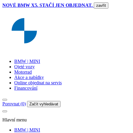
NOVÉ BMW X5. STAČÍ JEN OBJEDNAT.
zavřít
BMW | MINI
Ojeté vozy
Motorrad
Akce a nabídky
Online objednat na servis
Financování
Porovnat (0)
Začít vyhledávat
Hlavní menu
BMW | MINI