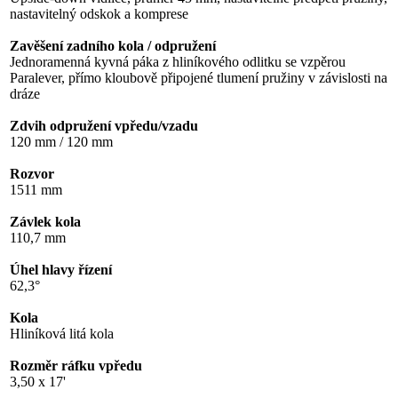
nastavitelný odskok a komprese
Zavěšení zadního kola / odpružení
Jednoramenná kyvná páka z hliníkového odlitku se vzpěrou
Paralever, přímo kloubově připojené tlumení pružiny v závislosti na
dráze
Zdvih odpružení vpředu/vzadu
120 mm / 120 mm
Rozvor
1511 mm
Závlek kola
110,7 mm
Úhel hlavy řízení
62,3°
Kola
Hliníková litá kola
Rozměr ráfku vpředu
3,50 x 17'