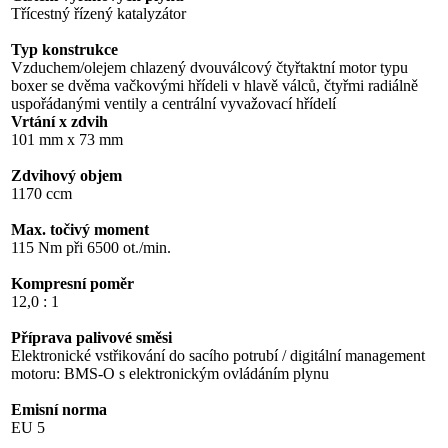
Třícestný řízený katalyzátor
Typ konstrukce
Vzduchem/olejem chlazený dvouválcový čtyřtaktní motor typu
boxer se dvěma vačkovými hřídeli v hlavě válců, čtyřmi radiálně
uspořádanými ventily a centrální vyvažovací hřídelí
Vrtání x zdvih
101 mm x 73 mm
Zdvihový objem
1170 ccm
Max. točivý moment
115 Nm při 6500 ot./min.
Kompresní poměr
12,0 : 1
Příprava palivové směsi
Elektronické vstřikování do sacího potrubí / digitální management
motoru: BMS-O s elektronickým ovládáním plynu
Emisní norma
EU 5