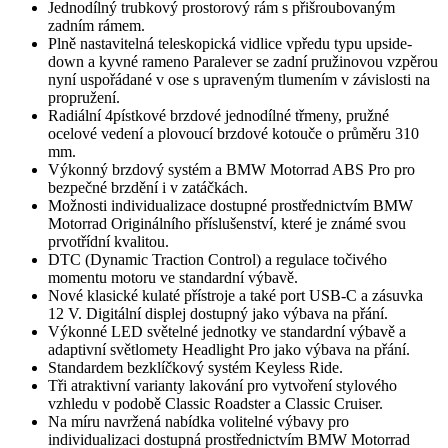
Jednodílný trubkový prostorový rám s přišroubovaným
zadním rámem.
Plně nastavitelná teleskopická vidlice vpředu typu upside-
down a kyvné rameno Paralever se zadní pružinovou vzpěrou
nyní uspořádané v ose s upraveným tlumením v závislosti na
propružení.
Radiální 4pístkové brzdové jednodílné třmeny, pružné
ocelové vedení a plovoucí brzdové kotouče o průměru 310
mm.
Výkonný brzdový systém a BMW Motorrad ABS Pro pro
bezpečné brzdění i v zatáčkách.
Možnosti individualizace dostupné prostřednictvím BMW
Motorrad Originálního příslušenství, které je známé svou
prvotřídní kvalitou.
DTC (Dynamic Traction Control) a regulace točivého
momentu motoru ve standardní výbavě.
Nové klasické kulaté přístroje a také port USB-C a zásuvka
12 V. Digitální displej dostupný jako výbava na přání.
Výkonné LED světelné jednotky ve standardní výbavě a
adaptivní světlomety Headlight Pro jako výbava na přání.
Standardem bezklíčkový systém Keyless Ride.
Tři atraktivní varianty lakování pro vytvoření stylového
vzhledu v podobě Classic Roadster a Classic Cruiser.
Na míru navržená nabídka volitelné výbavy pro
individualizaci dostupná prostřednictvím BMW Motorrad