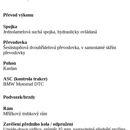
Převod výkonu
Spojka
Jednolamelová suchá spojka, hydraulicky ovládaná
Převodovka
Šestistupňová dvouhřídelová převodovka, v samostatné skříni
převodovky
Pohon
Kardan
ASC (kontrola trakce)
BMW Motorrad DTC
Podvozek/brzdy
Rám
Mřížkový trubkový rám
Zavěšení předního kola / odpružení
Upside-down vidlice, průměr 45 mm, nastavitelné předpětí pružiny,