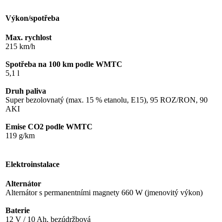
Výkon/spotřeba
Max. rychlost
215 km/h
Spotřeba na 100 km podle WMTC
5,1 l
Druh paliva
Super bezolovnatý (max. 15 % etanolu, E15), 95 ROZ/RON, 90
AKI
Emise CO2 podle WMTC
119 g/km
Elektroinstalace
Alternátor
Alternátor s permanentními magnety 660 W (jmenovitý výkon)
Baterie
12 V / 10 Ah, bezúdržbová