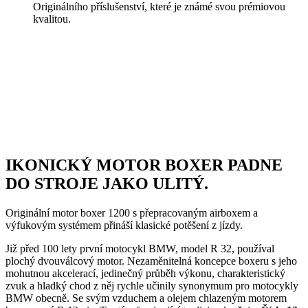
Originálního příslušenství, které je známé svou prémiovou
kvalitou.
IKONICKÝ MOTOR BOXER PADNE
DO STROJE JAKO ULITÝ.
Originální motor boxer 1200 s přepracovaným airboxem a
výfukovým systémem přináší klasické potěšení z jízdy.
Již před 100 lety první motocykl BMW, model R 32, používal
plochý dvouválcový motor. Nezaměnitelná koncepce boxeru s jeho
mohutnou akcelerací, jedinečný průběh výkonu, charakteristický
zvuk a hladký chod z něj rychle učinily synonymum pro motocykly
BMW obecně. Se svým vzduchem a olejem chlazeným motorem