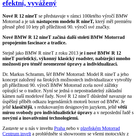
efektní, vyvážený
Nové R 12 nineT
se představuje v rámci 100letého výročí BMW
Motorrad a je tak
nástupcem modelu R nineT,
který měl premiéru
přesně před 10 lety při příležitosti 90. výročí své značky.
Nové BMW R 12 nineT začíná další století BMW Motorrad
propojením fascinace a tradice.
Stejně jako BMW R nineT z roku 2013 j
e i nové BMW R 12
nineT puristický, výkonný klasický roadster, nabízející mnoho
možností pro téměř neomezené úpravy a individualizaci.
Dr. Markus Schramm, šéf BMW Motorrad: Model R nineT a jeho
koncept založený na širokých možnostech individualizace vytvořily
při příležitosti 90. výročí BMW Motorrad zcela nové zážitky
opírající se o tradice. Nyní se jedná o nepostradatelný základní
kámen naší modelové řady. Nové R 12 nineT důsledně navazuje na
úspěšný příběh odkazu legendárních motorů boxer od BMW. Je
ještě
klasičtější
, s redukovaným designovým jazykem, ještě
větší
mírou svobody pro individualistické úpravy
a v neposlední řadě s
novými a inovativními technologiemi.
Zastavte se u nás v inveltu
Praha
nebo v
plzeňském Motorrad
Centrum invelt
a prohlédněte si showroomy se všemi motocykly z