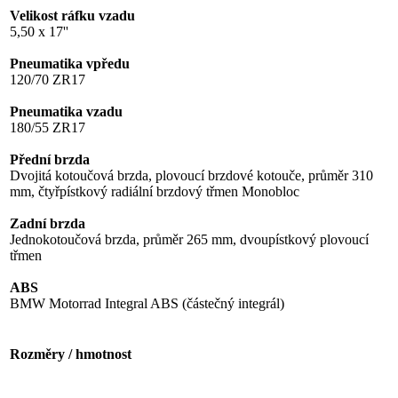
Velikost ráfku vzadu
5,50 x 17''
Pneumatika vpředu
120/70 ZR17
Pneumatika vzadu
180/55 ZR17
Přední brzda
Dvojitá kotoučová brzda, plovoucí brzdové kotouče, průměr 310
mm, čtyřpístkový radiální brzdový třmen Monobloc
Zadní brzda
Jednokotoučová brzda, průměr 265 mm, dvoupístkový plovoucí
třmen
ABS
BMW Motorrad Integral ABS (částečný integrál)
Rozměry / hmotnost