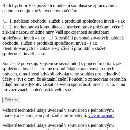
Rádi bychom Vás požádali o udělení souhlasu se zpracováním
osobních údajů k níže uvedeným účelům.
1. nabízení obchodu, služeb a produktů společnosti invelt - s.r.o.
2. marketingová komunikace a marketingový průzkum, včetně
získání názoru ohledně míry Vaší spokojenosti se službami
společnosti invelt - s.r.o.
3. zasílání personalizovaných nabídek
obchodu, služeb a produktů společnosti invelt - s.r.o.
identifikovaných na základě využívání produktů a služeb
společnosti invelt - s.r.o.
Současně potvrzuji, že jsem se seznámil(a) s poučením o tom, jak
společnost invelt - s.r.o. mé osobní údaje zpracovává, o mých
právech, o možnosti kdykoli odvolat tento souhlas pro jednotlivé
účely a (iv) o tom, že aktuální znění Poučení o zpracování osobních
údajů mohu kdykoliv získat na webu společnosti invelt - s.r.o. či na
provozovnách společnosti invelt - s.r.o.
Odeslat
Veškeré technické údaje uvedené v souvislosti s jednotlivými
modely a cenami jsou přibližné a informativní.
více informací
Veškeré technické údaje uvedené v souvislosti s jednotlivými