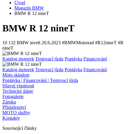
Úvod
Magazín BMW
BMW R 12 nineT
BMW R 12 nineT
10 132
BMW invelt
20.6.2023
#BMWMotorrad #R12nineT #R
nineT
Katalog motorek
Testovací jízda
Poptávka
Financování
Katalog motorek
Testovací jízda
Poptávka
Financování
Moto skladem
Poptávka | Financování | Testovací jízda
Hlavní vlastnosti
Technické údaje
Fotogalerie
Záruka
Příslušenství
MOTO služby
Kontakty
Související články