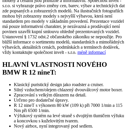
modely a cenami jsou přibližné a informativní. Společnost invelt -
s.r.o. si vyhrazuje právo změny cen, barev, výbav a technických dat
zde popsaných a zobrazených modelů. Na ilustračních fotografiích
mohou být zobrazeny modely s nejvyšší výbavou, která není
standardem pro modely v základním provedení. Prezentace vozidel
má pouze informativní charakter, je nezávazná a prodávající není
povinen uzavřít kupní smlouvu ohledně prezentovaných vozidel.
Ustanovení § 1732 odst.2 občanského zákoníku se nepoužije. Pro
bližší informace o sortimentu modelů, standardních a mimořádných
výbavách, aktuálních cenách, podmínkách a termínech dodávek,
vždy kontaktujte společnost invelt - s.r.o.
méně informací
HLAVNÍ VLASTNOSTI NOVÉHO
BMW R 12 nineT:
Klasický puristický design jako roadster a cruiser.
Silný vzduchem/olejem chlazený dvouválcový motor boxer.
Zpracování s velkým důrazem na detail.
Určeno pro dodatečné úpravy.
R 12 nineT s výkonem 80 kW (109 k) při 7000 1/min a 115
Nm při 6500 1/min.
Výfukový systém na levé straně s dvojitým tlumičem výfuku
a koncovkou s kuželovitým tvarem.
Nový airbox, nyní integrovaný pod sedlem.