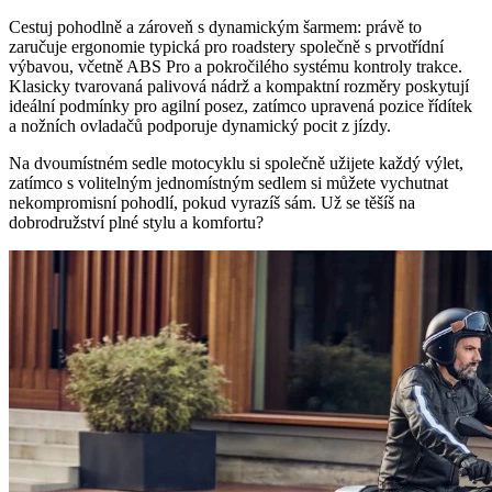
Cestuj pohodlně a zároveň s dynamickým šarmem: právě to
zaručuje ergonomie typická pro roadstery společně s prvotřídní
výbavou, včetně ABS Pro a pokročilého systému kontroly trakce.
Klasicky tvarovaná palivová nádrž a kompaktní rozměry poskytují
ideální podmínky pro agilní posez, zatímco upravená pozice řídítek
a nožních ovladačů podporuje dynamický pocit z jízdy.
Na dvoumístném sedle motocyklu si společně užijete každý výlet,
zatímco s volitelným jednomístným sedlem si můžete vychutnat
nekompromisní pohodlí, pokud vyrazíš sám. Už se těšíš na
dobrodružství plné stylu a komfortu?