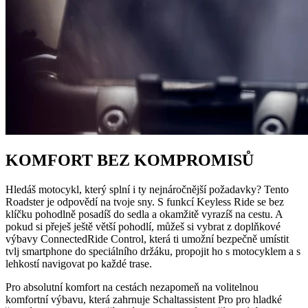
KOMFORT BEZ KOMPROMISŮ
Hledáš motocykl, který splní i ty nejnáročnější požadavky? Tento
Roadster je odpovědí na tvoje sny. S funkcí Keyless Ride se bez
klíčku pohodlně posadíš do sedla a okamžitě vyrazíš na cestu. A
pokud si přeješ ještě větší pohodlí, můžeš si vybrat z doplňkové
výbavy ConnectedRide Control, která ti umožní bezpečně umístit
tvlj smartphone do speciálního držáku, propojit ho s motocyklem a s
lehkostí navigovat po každé trase.
Pro absolutní komfort na cestách nezapomeň na volitelnou
komfortní výbavu, která zahrnuje Schaltassistent Pro pro hladké