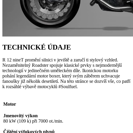
TECHNICKÉ ÚDAJE
R 12 nineT promění silnici v jeviště a zaručí ti stylový vzhled.
Nezaměnitelný Roadster spojuje klasické prvky s nejmodernější
technologií v jedinečném uměleckém díle. Ikonickou motorku
pohání legendární motor boxer, který svým záběrem uchvacuje
fanoušky již několik desetiletí. Na této stránce se dozvíš vše, co patří
k rozsáhlé výbavě motocyklů #Soulfuel.
Motor
Jmenovitý výkon
80 kW (109 k) při 7000 ot./min.
Čištění výfukových plynů