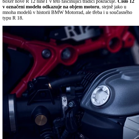
boxer nové R 12 nineT v této fascinující tradici pokračuje.
Číslo 12
v označení modelu odkazuje na objem motoru
, stejně jako u
mnoha modelů v historii BMW Motorrad, ale třeba i u současného
typu R 18.