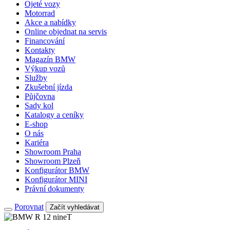
Ojeté vozy
Motorrad
Akce a nabídky
Online objednat na servis
Financování
Kontakty
Magazín BMW
Výkup vozů
Služby
Zkušební jízda
Půjčovna
Sady kol
Katalogy a ceníky
E-shop
O nás
Kariéra
Showroom Praha
Showroom Plzeň
Konfigurátor BMW
Konfigurátor MINI
Právní dokumenty
Porovnat
Začít vyhledávat