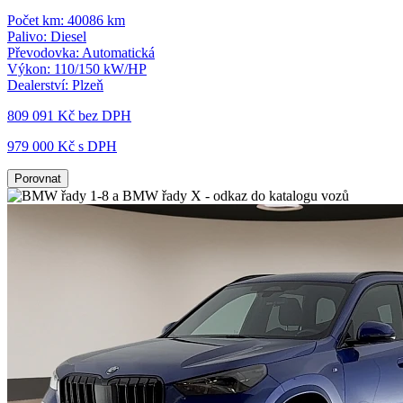
Počet km:
40086 km
Palivo:
Diesel
Převodovka:
Automatická
Výkon:
110/150 kW/HP
Dealerství:
Plzeň
809 091 Kč
bez DPH
979 000 Kč s DPH
Porovnat