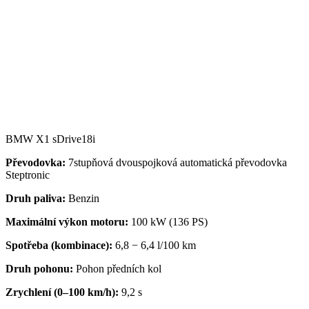
BMW X1 sDrive18i
Převodovka:
7stupňová dvouspojková automatická převodovka
Steptronic
Druh paliva:
Benzin
Maximální výkon motoru:
100 kW (136 PS)
Spotřeba (kombinace):
6,8 − 6,4 l/100 km
Druh pohonu:
Pohon předních kol
Zrychlení (0–100 km/h):
9,2 s