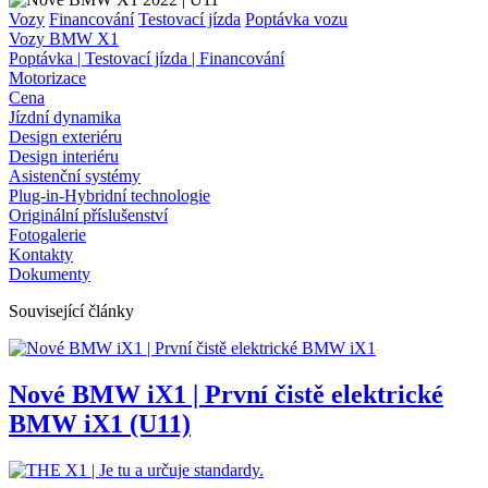
Vozy
Financování
Testovací jízda
Poptávka vozu
Vozy BMW X1
Poptávka | Testovací jízda | Financování
Motorizace
Cena
Jízdní dynamika
Design exteriéru
Design interiéru
Asistenční systémy
Plug-in-Hybridní technologie
Originální příslušenství
Fotogalerie
Kontakty
Dokumenty
Související články
Nové BMW iX1 | První čistě elektrické
BMW iX1 (U11)