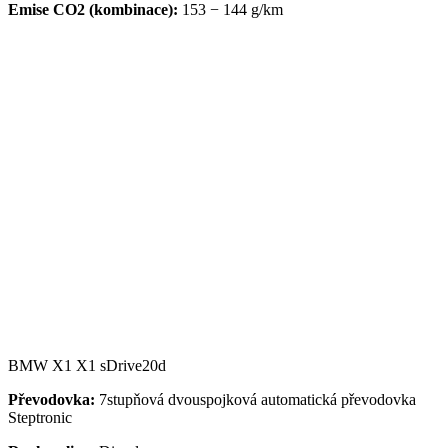
Emise CO2 (kombinace):
153 − 144 g/km
BMW X1 X1 sDrive20d
Převodovka:
7stupňová dvouspojková automatická převodovka
Steptronic