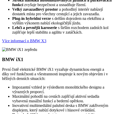
Široká nabídka automatizovaných jízdních a parkovacích
funkcí
zvyšuje bezpečnost a usnadňuje řízení.
Velký zavazadlový prostor
a pohodlný interiér nabízejí
dostatek místa pro všechny cestující a jejich zavazadla.
Plug-in hybridní verze
s delším dojezdem na elektřinu a
vyšším výkonem nabízí ekologičtější jízdu.
Lehčí a pevnější karoserie
s širším rozchodem zadních kol
zajišťuje lepší stabilitu a agilitu v zatáčkách.
Více informací o BMW X3
BMW iX1
První čistě elektrické BMW iX1 vyzařuje dynamickou energii a
díky své funkčnosti a všestrannosti inspiruje k novým objevům i v
běžných denních situacích:
Impozantní vzhled je výsledkem monolitického designu a
výrazných proporcí.
Maximální pohodlí na cestách zajišťují aktivní sedadla
vybavená masážní funkcí a bederní opěrkou.
Inovativní multimediální palubní deska s BMW zakřiveným
displejem, který nabízí dotykové i hlasové ovládání.