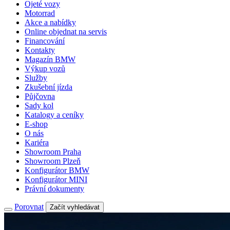
Ojeté vozy
Motorrad
Akce a nabídky
Online objednat na servis
Financování
Kontakty
Magazín BMW
Výkup vozů
Služby
Zkušební jízda
Půjčovna
Sady kol
Katalogy a ceníky
E-shop
O nás
Kariéra
Showroom Praha
Showroom Plzeň
Konfigurátor BMW
Konfigurátor MINI
Právní dokumenty
Porovnat
Začít vyhledávat