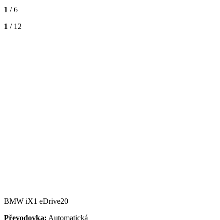
1
/ 6
1
/ 12
BMW iX1 eDrive20
Převodovka:
Automatická