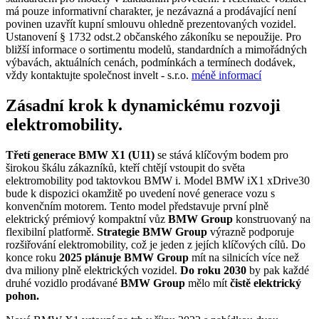
má pouze informativní charakter, je nezávazná a prodávající není
povinen uzavřít kupní smlouvu ohledně prezentovaných vozidel.
Ustanovení § 1732 odst.2 občanského zákoníku se nepoužije. Pro
bližší informace o sortimentu modelů, standardních a mimořádných
výbavách, aktuálních cenách, podmínkách a termínech dodávek,
vždy kontaktujte společnost invelt - s.r.o.
méně informací
Zásadní krok k dynamickému rozvoji
elektromobility.
Třetí generace BMW X1 (U11)
se stává klíčovým bodem pro
širokou škálu zákazníků, kteří chtějí vstoupit do světa
elektromobility pod taktovkou BMW i. Model BMW iX1 xDrive30
bude k dispozici okamžitě po uvedení nové generace vozu s
konvenčním motorem. Tento model představuje první plně
elektrický prémiový kompaktní vůz
BMW Group
konstruovaný na
flexibilní platformě.
Strategie BMW Group
výrazně podporuje
rozšiřování elektromobility, což je jeden z jejích klíčových cílů. Do
konce roku
2025 plánuje BMW Group
mít na silnicích více než
dva miliony plně elektrických vozidel.
Do roku 2030
by pak každé
druhé vozidlo prodávané
BMW Group
mělo mít
čistě elektrický
pohon.