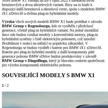
Nové BMW X1 vstoupí na trh v říjnu 2022 s nabídkou dvou
benzinových a dvou dieselových variant. Brzy na to bude k
dispozici další benzinová a dieselová verze, spolu s modelem BMW
iX1 xDrive30 a dvěma plug-in hybridními modely.
Výroba
všech nových modelů BMW X1 bude probíhat v závodu
BMW Group v Regensburgu,
kde se vyráběla i předchozí
generace, včetně plug-in hybridních variant. Na jedné montážní
lince zde budou vznikat modely s konvenčními motory, plug-in
hybridními systémy i čistě elektrickým pohonem, což umožní
flexibilnost v reakci na měnící se poptávku zákazníků. V
Regensburgu se budou vyrábět i baterie pro BMW iX1 xDrive30.
Baterie pro plug-in hybridní modely a další komponenty páté
generace pohonu BMW eDrive budou produkovány v závodě
BMW Group v Dingolfingu,
který je hlavním centrem společnosti
pro výrobu komponentů elektrického pohonu.
SOUVISEJÍCÍ MODELY S BMW X1
1
/ 2