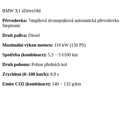
BMW X1 sDrive18d
Převodovka:
7stupňová dvouspojková automatická převodovka
Steptronic
Druh paliva:
Diesel
Maximální výkon motoru:
110 kW (150 PS)
Spotřeba (kombinace):
5,3 − 5 l/100 km
Druh pohonu:
Pohon předních kol
Zrychlení (0–100 km/h):
8,9 s
Emise CO2 (kombinace):
140 − 132 g/km