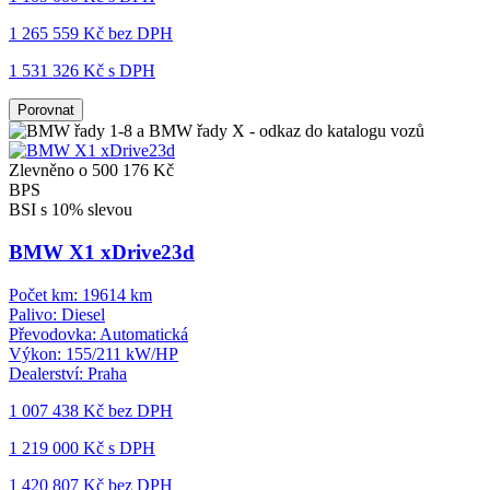
1 265 559 Kč
bez DPH
1 531 326 Kč s DPH
Porovnat
Zlevněno o 500 176 Kč
BPS
BSI s 10% slevou
BMW X1 xDrive23d
Počet km:
19614 km
Palivo:
Diesel
Převodovka:
Automatická
Výkon:
155/211 kW/HP
Dealerství:
Praha
1 007 438 Kč
bez DPH
1 219 000 Kč s DPH
1 420 807 Kč
bez DPH