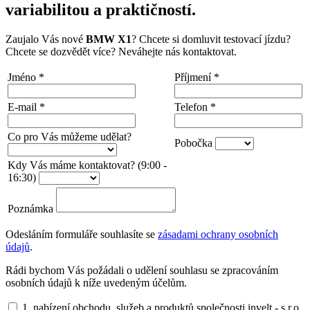
variabilitou a praktičností.
Zaujalo Vás nové
BMW X1
? Chcete si domluvit testovací jízdu?
Chcete se dozvědět více? Neváhejte nás kontaktovat.
Jméno
*
Příjmení
*
E-mail
*
Telefon
*
Co pro Vás můžeme udělat?
Pobočka
Kdy Vás máme kontaktovat? (9:00 -
16:30)
Poznámka
Odesláním formuláře souhlasíte se
zásadami ochrany osobních
údajů
.
Rádi bychom Vás požádali o udělení souhlasu se zpracováním
osobních údajů k níže uvedeným účelům.
1. nabízení obchodu, služeb a produktů společnosti invelt - s.r.o.