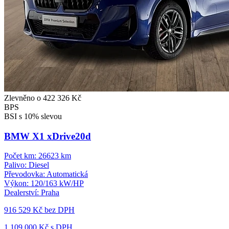
Zlevněno o 422 326 Kč
BPS
BSI s 10% slevou
BMW X1 xDrive20d
Počet km:
26623 km
Palivo:
Diesel
Převodovka:
Automatická
Výkon:
120/163 kW/HP
Dealerství:
Praha
916 529 Kč
bez DPH
1 109 000 Kč s DPH