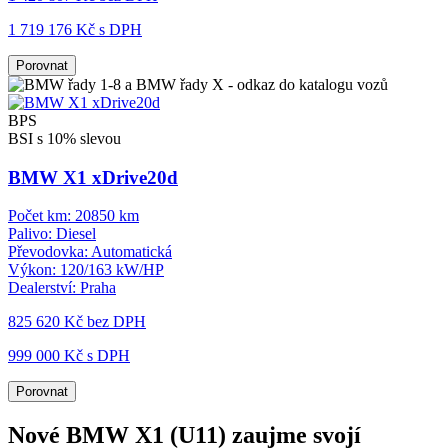
1 719 176 Kč s DPH
Porovnat
BPS
BSI s 10% slevou
BMW X1 xDrive20d
Počet km:
20850 km
Palivo:
Diesel
Převodovka:
Automatická
Výkon:
120/163 kW/HP
Dealerství:
Praha
825 620 Kč
bez DPH
999 000 Kč s DPH
Porovnat
Nové BMW X1 (U11) zaujme svojí