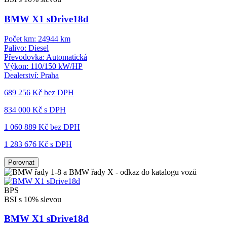
BMW X1 sDrive18d
Počet km:
24944 km
Palivo:
Diesel
Převodovka:
Automatická
Výkon:
110/150 kW/HP
Dealerství:
Praha
689 256 Kč
bez DPH
834 000 Kč s DPH
1 060 889 Kč
bez DPH
1 283 676 Kč s DPH
Porovnat
BPS
BSI s 10% slevou
BMW X1 sDrive18d