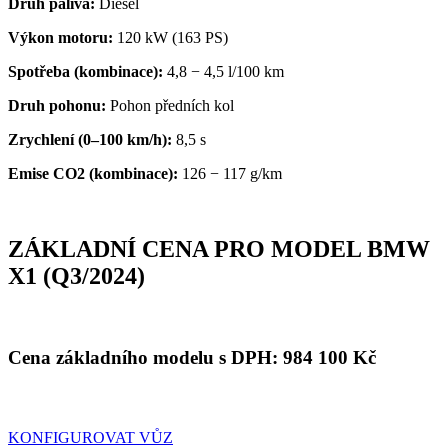
Druh paliva:
Diesel
Výkon motoru:
120 kW (163 PS)
Spotřeba (kombinace):
4,8 − 4,5 l/100 km
Druh pohonu:
Pohon předních kol
Zrychlení (0–100 km/h):
8,5 s
Emise CO2 (kombinace):
126 − 117 g/km
ZÁKLADNÍ CENA PRO MODEL BMW
X1 (Q3/2024)
Cena základního modelu s DPH:
984 100
Kč
KONFIGUROVAT VŮZ