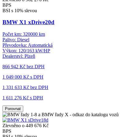
BPS
BSI s 10% slevou
BMW X1 xDrive20d
Počet km:
320000 km
Palivo:
Diesel
Převodovka:
Automatická
Výkon:
120/163 kW/HP
Dealerství:
Plzeň
866 942 Kč
bez DPH
1 049 000 Kč s DPH
1 331 633 Kč
bez DPH
1 611 276 Kč s DPH
Porovnat
Zlevněno o 449 676 Kč
BPS
BSI s 10% slevou