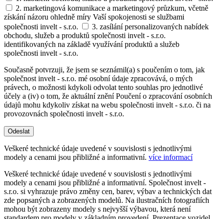
2. marketingová komunikace a marketingový průzkum, včetně
získání názoru ohledně míry Vaší spokojenosti se službami
společnosti invelt - s.r.o.
3. zasílání personalizovaných nabídek
obchodu, služeb a produktů společnosti invelt - s.r.o.
identifikovaných na základě využívání produktů a služeb
společnosti invelt - s.r.o.
Současně potvrzuji, že jsem se seznámil(a) s poučením o tom, jak
společnost invelt - s.r.o. mé osobní údaje zpracovává, o mých
právech, o možnosti kdykoli odvolat tento souhlas pro jednotlivé
účely a (iv) o tom, že aktuální znění Poučení o zpracování osobních
údajů mohu kdykoliv získat na webu společnosti invelt - s.r.o. či na
provozovnách společnosti invelt - s.r.o.
Odeslat
Veškeré technické údaje uvedené v souvislosti s jednotlivými
modely a cenami jsou přibližné a informativní.
více informací
Veškeré technické údaje uvedené v souvislosti s jednotlivými
modely a cenami jsou přibližné a informativní. Společnost invelt -
s.r.o. si vyhrazuje právo změny cen, barev, výbav a technických dat
zde popsaných a zobrazených modelů. Na ilustračních fotografiích
mohou být zobrazeny modely s nejvyšší výbavou, která není
standardem pro modely v základním provedení. Prezentace vozidel