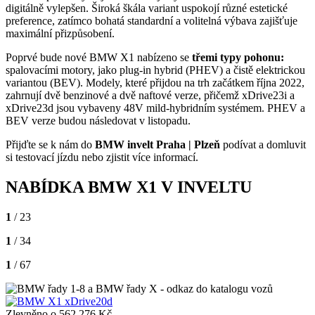
digitálně vylepšen. Široká škála variant uspokojí různé estetické
preference, zatímco bohatá standardní a volitelná výbava zajišťuje
maximální přizpůsobení.
Poprvé bude nové BMW X1 nabízeno se
třemi typy pohonu:
spalovacími motory, jako plug-in hybrid (PHEV) a čistě elektrickou
variantou (BEV). Modely, které přijdou na trh začátkem října 2022,
zahrnují dvě benzinové a dvě naftové verze, přičemž xDrive23i a
xDrive23d jsou vybaveny 48V mild-hybridním systémem. PHEV a
BEV verze budou následovat v listopadu.
Přijďte se k nám do
BMW invelt Praha | Plzeň
podívat a domluvit
si testovací jízdu nebo zjistit více informací.
NABÍDKA BMW X1 V INVELTU
1
/ 23
1
/ 34
1
/ 67
Zlevněno o 562 276 Kč