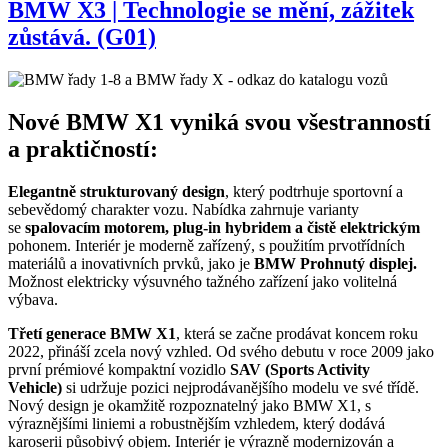
BMW X3 | Technologie se mění, zážitek
zůstává. (G01)
Nové BMW X1 vyniká svou všestranností
a praktičností:
Elegantně strukturovaný design
, který podtrhuje sportovní a
sebevědomý charakter vozu. Nabídka zahrnuje varianty
se
spalovacím motorem, plug-in hybridem a čistě elektrickým
pohonem. Interiér je moderně zařízený, s použitím prvotřídních
materiálů a inovativních prvků, jako je
BMW Prohnutý displej.
Možnost elektricky výsuvného tažného zařízení jako volitelná
výbava.
Třetí generace BMW X1
, která se začne prodávat koncem roku
2022, přináší zcela nový vzhled. Od svého debutu v roce 2009 jako
první prémiové kompaktní vozidlo
SAV (Sports Activity
Vehicle)
si udržuje pozici nejprodávanějšího modelu ve své třídě.
Nový design je okamžitě rozpoznatelný jako BMW X1, s
výraznějšími liniemi a robustnějším vzhledem, který dodává
karoserii působivý objem. Interiér je výrazně modernizován a