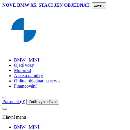
NOVÉ BMW X5. STAČÍ JEN OBJEDNAT.
zavřít
BMW | MINI
Ojeté vozy
Motorrad
Akce a nabídky
Online objednat na servis
Financování
Porovnat (0)
Začít vyhledávat
Hlavní menu
BMW | MINI