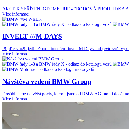
AKCE K SEŘÍZENÍ GEOMETRIE - 7BODOVÁ PROHLÍDKA A
Více informací
INVELT ///M DAYS
Přijďte si užít jedinečnou atmosféru invelt M Days a objevte svět výk
Více informací
Návštěva vedení BMW Group
Dosáhli jsme největší pocty, kterou jsme od BMW AG mohli dosáhno
Více informací