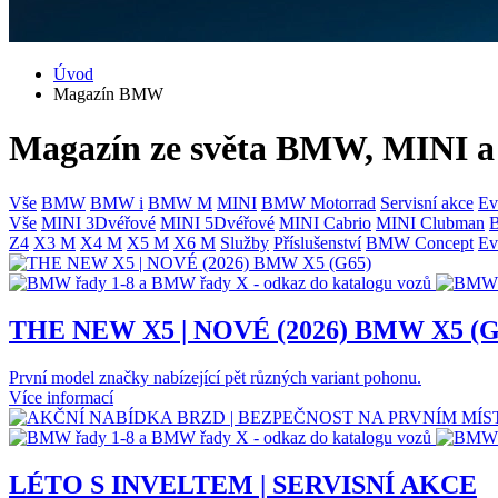
Úvod
Magazín BMW
Magazín ze světa BMW, MINI
Vše
BMW
BMW i
BMW M
MINI
BMW Motorrad
Servisní akce
Ev
Vše
MINI 3Dvéřové
MINI 5Dvéřové
MINI Cabrio
MINI Clubman
Z4
X3 M
X4 M
X5 M
X6 M
Služby
Příslušenství
BMW Concept
Ev
THE NEW X5 | NOVÉ (2026) BMW X5 (G
První model značky nabízející pět různých variant pohonu.
Více informací
LÉTO S INVELTEM | SERVISNÍ AKCE