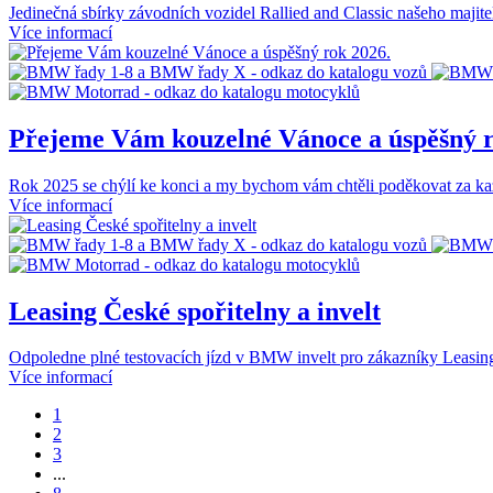
Jedinečná sbírky závodních vozidel Rallied and Classic našeho majite
Více informací
Přejeme Vám kouzelné Vánoce a úspěšný r
Rok 2025 se chýlí ke konci a my bychom vám chtěli poděkovat za každ
Více informací
Leasing České spořitelny a invelt
Odpoledne plné testovacích jízd v BMW invelt pro zákazníky Leasing
Více informací
1
2
3
...