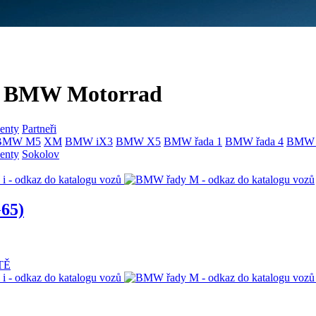
 a BMW Motorrad
enty
Partneři
BMW M5
XM
BMW iX3
BMW X5
BMW řada 1
BMW řada 4
BMW ř
enty
Sokolov
65)