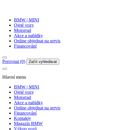
BMW | MINI
Ojeté vozy
Motorrad
Akce a nabídky
Online objednat na servis
Financování
Porovnat (0)
Začít vyhledávat
Hlavní menu
BMW | MINI
Ojeté vozy
Motorrad
Akce a nabídky
Online objednat na servis
Financování
Kontakty
Magazín BMW
Výkup vozů