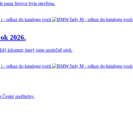
le pana Jirovce byla otevřena.
ok 2026.
ý kilometr, který jsme společně ujeli.
 České spořitelny.