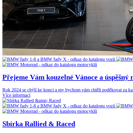
Přejeme Vám kouzelné Vánoce a úspěšný r
Rok 2024 se chýlí ke konci a my bychom vám chtěli poděkovat za každ
Více informací
Sbírka Rallied & Raced