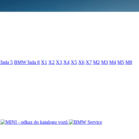
ada 5
BMW řada 8
X1
X2
X3
X4
X5
X6
X7
M2
M3
M4
M5
M8