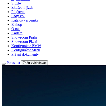
Služby
Zkušební jízda
Půjčovna
Sady kol
Katalogy a ceníky
E-shop
O nás
Kariéra
Showroom Praha
Showroom Plzeň
Konfigurátor BMW
Konfigurátor MINI
Právní dokumenty
Porovnat
Začít vyhledávat