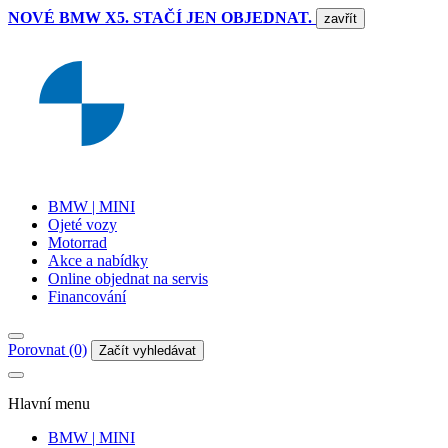
NOVÉ BMW X5. STAČÍ JEN OBJEDNAT.
zavřít
BMW | MINI
Ojeté vozy
Motorrad
Akce a nabídky
Online objednat na servis
Financování
Porovnat (0)
Začít vyhledávat
Hlavní menu
BMW | MINI