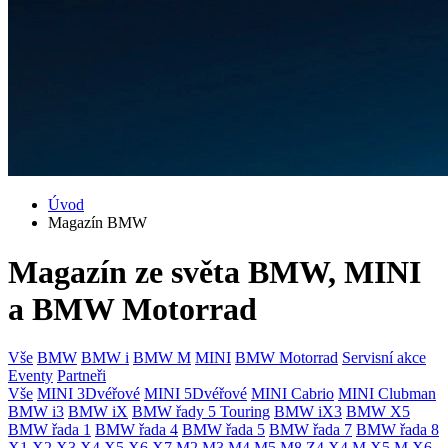
Úvod
Magazín BMW
Magazín ze světa BMW, MINI
a BMW Motorrad
Vše
BMW
BMW i
BMW M
MINI
BMW Motorrad
Servisní akce
Eventy
Partneři
Vše
MINI 3Dvéřové
MINI 5Dvéřové
MINI Cabrio
MINI Clubman
BMW i3
BMW iX
BMW řady 5 Touring
BMW iX3
BMW X5
BMW řada 1
BMW řada 4
BMW řada 5
BMW řada 7
BMW řada 8
X1
X2
X3
X4
X5
X6
X7
M2
M3
M4
M5
M8
Z4
X4 M
X5 M
X6