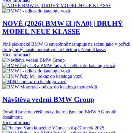
Více informací
NOVÉ (2026) BMW i3 (NA0) | DRUHÝ
MODEL NEUE KLASSE
Plně elektrické BMW i3 suverénně nastupuje na scénu jako v pořadí
druhý hrdý nositel inovativní architektury Neue Klasse.
Více informací
Návštěva vedení BMW Group
Dosáhli jsme největší pocty, kterou jsme od BMW AG mohli
dosáhnout.
Více informací