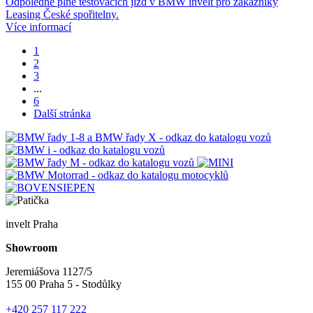
Odpoledne plné testovacích jízd v BMW invelt pro zákazníky
Leasing České spořitelny.
Více informací
1
2
3
...
6
Další stránka
invelt Praha
Showroom
Jeremiášova 1127/5
155 00 Praha 5 - Stodůlky
+420 257 117 222