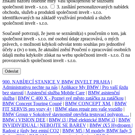
získání názoru ohledně míry Vaší spokojenosti se službami
společnosti invelt - s.r.o.
3. zasílání personalizovaných nabídek
obchodu, služeb a produktů společnosti invelt - s.r.o.
identifikovaných na základě využívání produktů a služeb
společnosti invelt - s.r.o.
Současně potvrzuji, že jsem se seznámil(a) s poučením o tom, jak
společnost invelt - s.r.o. mé osobní údaje zpracovává, o mých
právech, o možnosti kdykoli odvolat tento souhlas pro jednotlivé
účely a (iv) o tom, že aktuální znění Poučení o zpracování osobních
údajů mohu kdykoliv získat na webu společnosti invelt - s.r.o. či na
provozovnách společnosti invelt - s.r.o.
Odeslat
900. NABÍJECÍ STANICE V BMW INVELT PRAHA
|
Administrativu nechte na nás
|
Aplikace My BMW | Pro vaší jízdu
bez starostí
|
Asistenční služba Mobile Care
|
BMW asistenční
služba
|
BMW C 400 X - Poznej své město zatáčku za zatáčkou
|
BMW Concept Touring Coupé
|
BMW CONCEPT XM.
|
BMW
FIT SERVIS pro vozy 4+
|
BMW glass repair pro vaše vozidlo
|
BMW Group v Sokolově slavnostně otevřela testovací polygon.…
|
BMW i VISION DEE
|
BMW i3 | Plně elektrické BMW i3
|
BMW
INVIDIVIDUAL | NEBOJTE SE BAREV
|
BMW iX5 Hydrogen |
Radost z jízdy bez emisí CO2
|
BMW M5 | M modely BMW řady 5