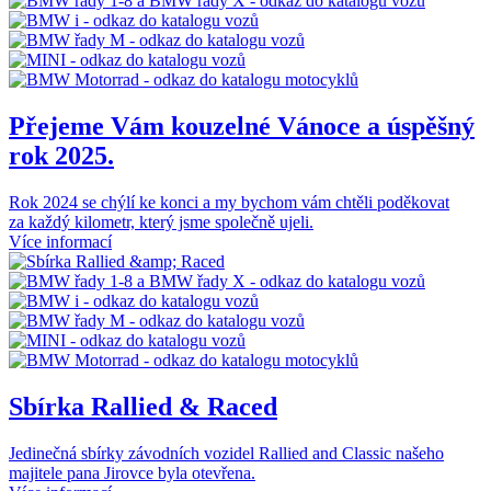
Přejeme Vám kouzelné Vánoce a úspěšný
rok 2025.
Rok 2024 se chýlí ke konci a my bychom vám chtěli poděkovat
za každý kilometr, který jsme společně ujeli.
Více informací
Sbírka Rallied & Raced
Jedinečná sbírky závodních vozidel Rallied and Classic našeho
majitele pana Jirovce byla otevřena.