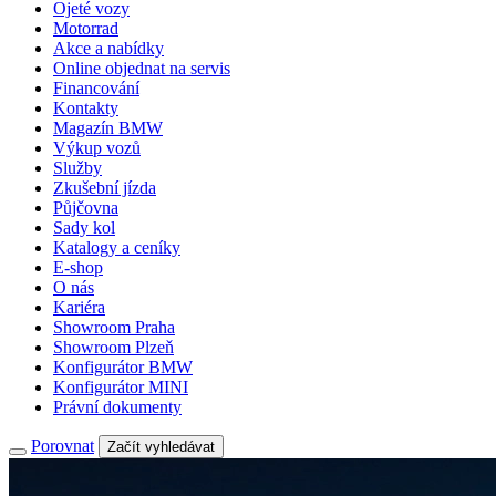
Ojeté vozy
Motorrad
Akce a nabídky
Online objednat na servis
Financování
Kontakty
Magazín BMW
Výkup vozů
Služby
Zkušební jízda
Půjčovna
Sady kol
Katalogy a ceníky
E-shop
O nás
Kariéra
Showroom Praha
Showroom Plzeň
Konfigurátor BMW
Konfigurátor MINI
Právní dokumenty
Porovnat
Začít vyhledávat