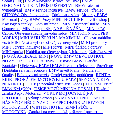
Sedan (F90)
|
BMW Motorrad service inclusive
|
BMW
ORIGINÁLNÍ LETNÍ PŘÍSLUŠENSTVÍ
|
BMW satelitní
vyhledávání
|
BMW service inclusive
|
BMW service - přehled
|
CITNOW. Zůstaňte v obraze
|
Diplomatic sales
|
Motorky BMW
Motorrad
|
Vozy BMW
|
Vozy MINI
|
HOT LINE
|
invelt e-shop
|
Katalogy a ceníky
|
Komisní prodej
|
MINI asistenční služba
|
MINI
Connected
|
MINI Cooper SE | NABITÉ VÁŠNÍ.
|
MINI JCW
Cabrio: Otevřená střecha, závodní srdce
|
MINI JOHN COOPER
WORKS | MINI VZRUŠENÍ NA MAXIMUM.
|
Objevte nabídku
vozů MINI Next a vyberte si svůj vysněný vůz
|
MINI prohlídky
|
MINI Service Inclusive
|
MINI servis
|
MINI údržba a opravy
|
MINI záruka
|
Nabídka pro členy vybraných komor.
|
Nabídka vozů
|
NOVÁ APLIKACE MINI
|
NOVÉ BMW C EVOLUTION.
|
NOVÝ DESIGN LOGA BMW.
|
Historie BMW
|
Kariéra
|
Kontakty
|
Ojeté vozy BMW | BMW Premium Selection | Prověřené
|
Digitální servisní recepce v BMW invelt Praha.
|
Partners in
Quality
|
Pohotovostní servis
|
Prodej vozidel protiúčtem
|
RENT A
RIDE | PRONÁJEM MOTOCYKLU BMW
|
SEZÓNA NIKDY
NEKONČÍ.
|
THE 8 | Speciální edice Jeff Koons
|
THE XM | První
BMW XM (G09)
|
TISÍCE VOZŮ MINI NA DOSAH.
|
Tovární
záruka 3 roky Motorrad
|
VÝKUP MOTOCYKLŮ NA
PROTIÚČET
|
Výkup vozidel
|
VÝMĚNA ČELNÍHO SKLA | U
NÁS VŽDY NĚCO NAVÍC
|
VÝPRODEJ SKLADOVÝCH
MOTOCYKLŮ
|
WINTER HOTEL | ZIMNÍ PÉČE O
MOTOCYKL
|
Záruka i na mechanická poškození pneumatik
|