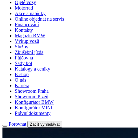
Ojeté vozy
Motorrad
Akce a nabídky
Online objednat na servis
Financování
Kontakty
Magazín BMW
Výkup vozů
Služby
Zkušební jízda
Půjčovna
Sady kol
Katalogy a ceníky
E-shop
O nás
Kariéra
Showroom Praha
Showroom Plzeň
Konfigurátor BMW
Konfigurátor MINI
Právní dokumenty
Porovnat
Začít vyhledávat