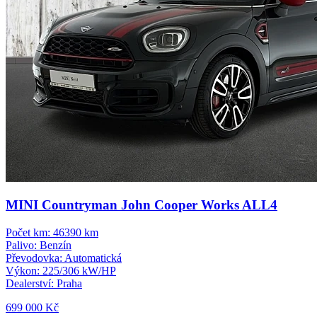
MINI Countryman John Cooper Works ALL4
Počet km:
46390 km
Palivo:
Benzín
Převodovka:
Automatická
Výkon:
225/306 kW/HP
Dealerství:
Praha
699 000 Kč