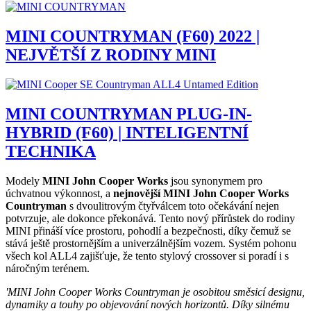
MINI COUNTRYMAN (F60) 2022 |
NEJVĚTŠÍ Z RODINY MINI
MINI COUNTRYMAN PLUG-IN-
HYBRID (F60) | INTELIGENTNÍ
TECHNIKA
Modely
MINI John Cooper Works
jsou synonymem pro
úchvatnou výkonnost, a
nejnovější MINI John Cooper Works
Countryman
s dvoulitrovým čtyřválcem toto očekávání nejen
potvrzuje, ale dokonce překonává. Tento nový přírůstek do rodiny
MINI přináší více prostoru, pohodlí a bezpečnosti, díky čemuž se
stává ještě prostornějším a univerzálnějším vozem. Systém pohonu
všech kol ALL4 zajišťuje, že tento stylový crossover si poradí i s
náročným terénem.
'MINI John Cooper Works Countryman je osobitou směsicí designu,
dynamiky a touhy po objevování nových horizontů. Díky silnému