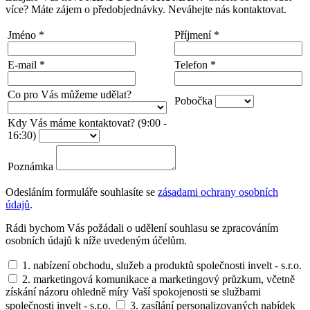
více? Máte zájem o předobjednávky. Neváhejte nás kontaktovat.
Jméno
*
Příjmení
*
E-mail
*
Telefon
*
Co pro Vás můžeme udělat?
Pobočka
Kdy Vás máme kontaktovat? (9:00 -
16:30)
Poznámka
Odesláním formuláře souhlasíte se
zásadami ochrany osobních
údajů
.
Rádi bychom Vás požádali o udělení souhlasu se zpracováním
osobních údajů k níže uvedeným účelům.
1. nabízení obchodu, služeb a produktů společnosti invelt - s.r.o.
2. marketingová komunikace a marketingový průzkum, včetně
získání názoru ohledně míry Vaší spokojenosti se službami
společnosti invelt - s.r.o.
3. zasílání personalizovaných nabídek