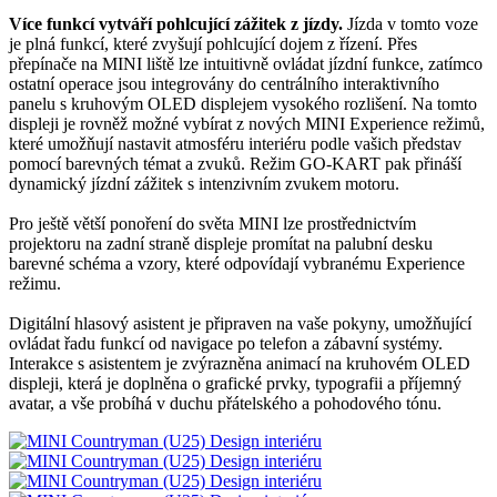
Více funkcí vytváří pohlcující zážitek z jízdy.
Jízda v tomto voze
je plná funkcí, které zvyšují pohlcující dojem z řízení. Přes
přepínače na MINI liště lze intuitivně ovládat jízdní funkce, zatímco
ostatní operace jsou integrovány do centrálního interaktivního
panelu s kruhovým OLED displejem vysokého rozlišení. Na tomto
displeji je rovněž možné vybírat z nových MINI Experience režimů,
které umožňují nastavit atmosféru interiéru podle vašich představ
pomocí barevných témat a zvuků. Režim GO-KART pak přináší
dynamický jízdní zážitek s intenzivním zvukem motoru.
Pro ještě větší ponoření do světa MINI lze prostřednictvím
projektoru na zadní straně displeje promítat na palubní desku
barevné schéma a vzory, které odpovídají vybranému Experience
režimu.
Digitální hlasový asistent je připraven na vaše pokyny, umožňující
ovládat řadu funkcí od navigace po telefon a zábavní systémy.
Interakce s asistentem je zvýrazněna animací na kruhovém OLED
displeji, která je doplněna o grafické prvky, typografii a příjemný
avatar, a vše probíhá v duchu přátelského a pohodového tónu.