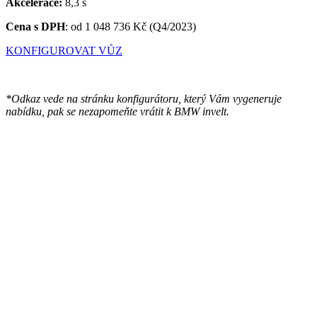
Akcelerace:
8,3 s
Cena s DPH
:
od 1 048 736 Kč (Q4/2023)
KONFIGUROVAT VŮZ
*Odkaz vede na stránku konfigurátoru, který Vám vygeneruje
nabídku, pak se nezapomeňte vrátit k BMW invelt.