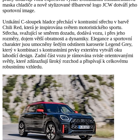
maska chladiče a nově stylizované tříbarevné logo JCW dotváří jeho
sportovní image.
Unikátní C-sloupek hladce přechází v kontrastní střechu v barvě
Chili Red, která je inspirována světem motoristického sportu.
Střecha, svažující se směrem dozadu, dodává vozu, i přes jeho
rozměry, dojem větší obratnosti a dynamiky. Elegance a sportovní
charakter jsou umocněny šedým odstínem karoserie Legend Grey,
který v kombinaci s kontrastními prvky exteriéru vytváří oku
lahodící design. Zadní část vozu je rámována svisle orientovanými
světly, které zdůrazňují široký rozchod a přispívají k celkovému
robustnímu vzhledu.