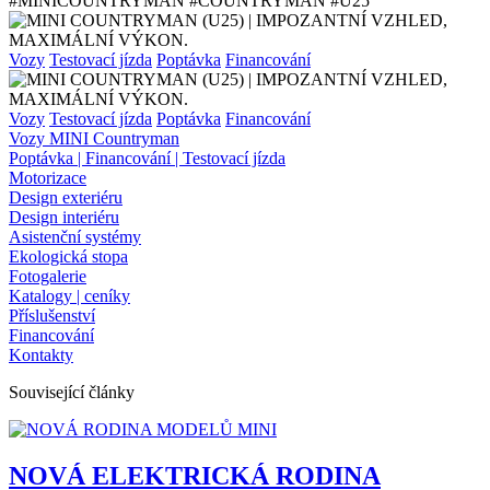
#MINICOUNTRYMAN #COUNTRYMAN #U25
Vozy
Testovací jízda
Poptávka
Financování
Vozy
Testovací jízda
Poptávka
Financování
Vozy MINI Countryman
Poptávka | Financování | Testovací jízda
Motorizace
Design exteriéru
Design interiéru
Asistenční systémy
Ekologická stopa
Fotogalerie
Katalogy | ceníky
Příslušenství
Financování
Kontakty
Související články
NOVÁ ELEKTRICKÁ RODINA