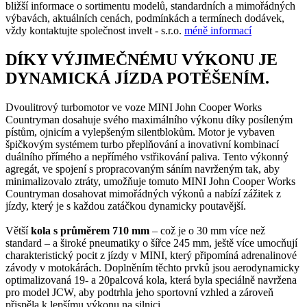
bližší informace o sortimentu modelů, standardních a mimořádných
výbavách, aktuálních cenách, podmínkách a termínech dodávek,
vždy kontaktujte společnost invelt - s.r.o.
méně informací
DÍKY VÝJIMEČNÉMU VÝKONU JE
DYNAMICKÁ JÍZDA POTĚŠENÍM.
Dvoulitrový turbomotor ve voze MINI John Cooper Works
Countryman dosahuje svého maximálního výkonu díky posíleným
pístům, ojnicím a vylepšeným silentblokům. Motor je vybaven
špičkovým systémem turbo přeplňování a inovativní kombinací
duálního přímého a nepřímého vstřikování paliva. Tento výkonný
agregát, ve spojení s propracovaným sáním navrženým tak, aby
minimalizovalo ztráty, umožňuje tomuto MINI John Cooper Works
Countryman dosahovat mimořádných výkonů a nabízí zážitek z
jízdy, který je s každou zatáčkou dynamicky poutavější.
Větší
kola
s průměrem 710 mm
– což je o 30 mm více než
standard – a široké pneumatiky o šířce 245 mm, ještě více umocňují
charakteristický pocit z jízdy v MINI, který připomíná adrenalinové
závody v motokárách. Doplněním těchto prvků jsou aerodynamicky
optimalizovaná 19- a 20palcová kola, která byla speciálně navržena
pro model JCW, aby podtrhla jeho sportovní vzhled a zároveň
přispěla k lepšímu výkonu na silnici.