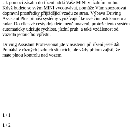
tak pomocí zásahu do řízení udrží Vaše MINI v jízdním pruhu.
Když budete se svým MINI vycouvávat, pomůže Vám zpozorovat
dopravní prostředky přijíždějící vzadu ze stran. Výbava Driving
Assistant Plus přináší systémy využívající ke své činnosti kameru a
radar. Do cíle své cesty dojedete méně unavení, protože tento systém
automaticky udržuje rychlost, jízdní pruh, a také vzdálenost od
vozidla jedoucího vpředu.
Driving Assistant Professional jde v asistenci při řízení ještě dál.
Pomáhá v různých jízdních situacích, ale vždy přitom zajistí, že
máte plnou kontrolu nad vozem.
1
/ 1
1
/ 2