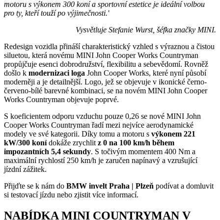
motoru s výkonem 300 koní a sportovní estetice je ideální volbou
pro ty, kteří touží po výjimečnosti.'
Vysvětluje Stefanie Wurst, šéfka značky MINI.
Redesign vozidla přináší charakteristický vzhled s výraznou a čistou
siluetou, která novému MINI John Cooper Works Countryman
propůjčuje esenci dobrodružství, flexibilitu a sebevědomí. Rovněž
došlo k
modernizaci loga
John Cooper Works, které nyní působí
moderněji a je detailnější. Logo, jež se objevuje v ikonické černo-
červeno-bílé barevné kombinaci, se na novém MINI John Cooper
Works Countryman objevuje poprvé.
S koeficientem odporu vzduchu pouze 0,26 se nové MINI John
Cooper Works Countryman řadí mezi nejvíce aerodynamické
modely ve své kategorii. Díky tomu a motoru s
výkonem 221
kW/300 koní
dokáže zrychlit
z 0 na 100 km/h během
impozantních 5,4 sekundy
. S točivým momentem 400 Nm a
maximální rychlostí 250 km/h je zaručen napínavý a vzrušující
jízdní zážitek.
Přijďte se k nám do
BMW invelt Praha | Plzeň
podívat a domluvit
si testovací jízdu nebo zjistit více informací.
NABÍDKA MINI COUNTRYMAN V