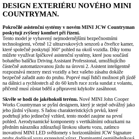
DESIGN EXTERIÉRU
NOVÉHO MINI
COUNTRYMAN.
Pokročilé asistenční systémy v novém MINI JCW Countryman
poskytují zvýšený komfort při řízení.
Tento model je vybavený nejmodernějšími bezpečnostními
technologiemi, včetně 12 ultrazvukových senzorů a čtveřice kamer,
které společně poskytují 360° pohled na okolí vozidla. Díky tomu
můžete využívat špičkové asistenční systémy, které jsou součástí
bohatého balíčku Driving Assistant Professional, umožňujícího
částečně automatizovanou jízdu na úrovni 2. Asistent inteligentně
rozpoznává mezery mezi vozidly a bez vašeho zásahu dokáže
bezpečně zařadit auto do pruhu. Poprvé mají řidiči možnost při jízdě
na dálnici a rychlostech až do 60 km/h ruce zcela sundat z volantu,
přičemž musí zůstat bdělí a připraveni kdykoliv zasáhnout.
Skvěle se hodí do jakéhokoli terénu.
Nové MINI John Cooper
Works Countryman se pyšní designem, který je stejně odvážný jako
jeho jízdní výkony. S řadou charakteristických prvků, které
podtrhují jeho jedinečný vzhled, tento model zaujme na první
pohled. Aerodynamické komponenty s vertikálními odrazkami na
předním nárazníku zdůrazňují širokou siluetu vozu, zatímco
inovativní MINI LED světlomety s horizontálními JCW Signature
pruhy dodávají vozu expresivní výraz. Dominantní osmiúhelníková