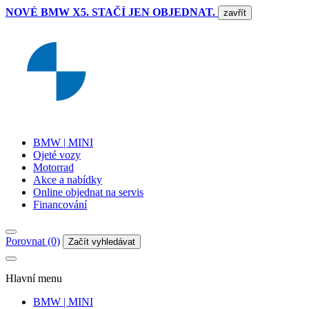
NOVÉ BMW X5. STAČÍ JEN OBJEDNAT.
zavřít
BMW | MINI
Ojeté vozy
Motorrad
Akce a nabídky
Online objednat na servis
Financování
Porovnat (0)
Začít vyhledávat
Hlavní menu
BMW | MINI