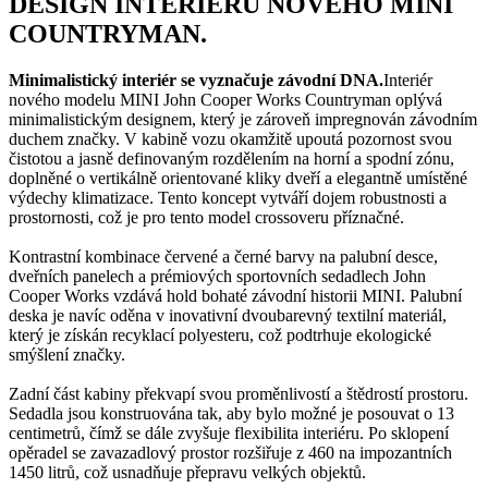
DESIGN INTERIÉRU
NOVÉHO MINI
COUNTRYMAN.
Minimalistický interiér se vyznačuje závodní DNA.
Interiér
nového modelu MINI John Cooper Works Countryman oplývá
minimalistickým designem, který je zároveň impregnován závodním
duchem značky. V kabině vozu okamžitě upoutá pozornost svou
čistotou a jasně definovaným rozdělením na horní a spodní zónu,
doplněné o vertikálně orientované kliky dveří a elegantně umístěné
výdechy klimatizace. Tento koncept vytváří dojem robustnosti a
prostornosti, což je pro tento model crossoveru příznačné.
Kontrastní kombinace červené a černé barvy na palubní desce,
dveřních panelech a prémiových sportovních sedadlech John
Cooper Works vzdává hold bohaté závodní historii MINI. Palubní
deska je navíc oděna v inovativní dvoubarevný textilní materiál,
který je získán recyklací polyesteru, což podtrhuje ekologické
smýšlení značky.
Zadní část kabiny překvapí svou proměnlivostí a štědrostí prostoru.
Sedadla jsou konstruována tak, aby bylo možné je posouvat o 13
centimetrů, čímž se dále zvyšuje flexibilita interiéru. Po sklopení
opěradel se zavazadlový prostor rozšiřuje z 460 na impozantních
1450 litrů, což usnadňuje přepravu velkých objektů.