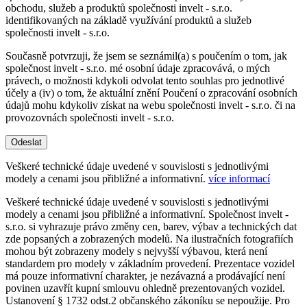
obchodu, služeb a produktů společnosti invelt - s.r.o.
identifikovaných na základě využívání produktů a služeb
společnosti invelt - s.r.o.
Současně potvrzuji, že jsem se seznámil(a) s poučením o tom, jak
společnost invelt - s.r.o. mé osobní údaje zpracovává, o mých
právech, o možnosti kdykoli odvolat tento souhlas pro jednotlivé
účely a (iv) o tom, že aktuální znění Poučení o zpracování osobních
údajů mohu kdykoliv získat na webu společnosti invelt - s.r.o. či na
provozovnách společnosti invelt - s.r.o.
Odeslat
Veškeré technické údaje uvedené v souvislosti s jednotlivými
modely a cenami jsou přibližné a informativní.
více informací
Veškeré technické údaje uvedené v souvislosti s jednotlivými
modely a cenami jsou přibližné a informativní. Společnost invelt -
s.r.o. si vyhrazuje právo změny cen, barev, výbav a technických dat
zde popsaných a zobrazených modelů. Na ilustračních fotografiích
mohou být zobrazeny modely s nejvyšší výbavou, která není
standardem pro modely v základním provedení. Prezentace vozidel
má pouze informativní charakter, je nezávazná a prodávající není
povinen uzavřít kupní smlouvu ohledně prezentovaných vozidel.
Ustanovení § 1732 odst.2 občanského zákoníku se nepoužije. Pro