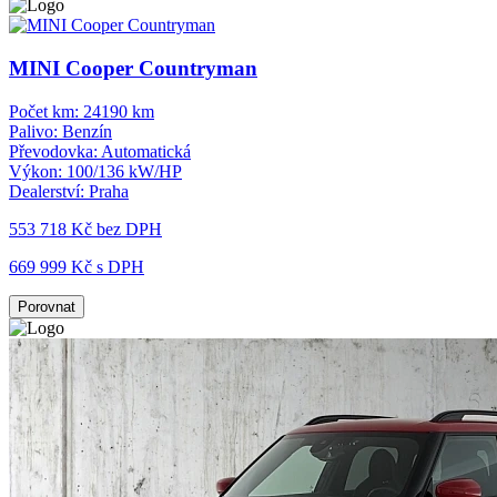
MINI Cooper Countryman
Počet km:
24190 km
Palivo:
Benzín
Převodovka:
Automatická
Výkon:
100/136 kW/HP
Dealerství:
Praha
553 718 Kč
bez DPH
669 999 Kč s DPH
Porovnat