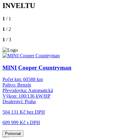
INVELTU
1
/ 1
1
/ 2
1
/ 3
MINI Cooper Countryman
Počet km:
60588 km
Palivo:
Benzín
Převodovka:
Automatická
Výkon:
100/136 kW/HP
Dealerství:
Praha
504 131 Kč
bez DPH
609 999 Kč s DPH
Porovnat