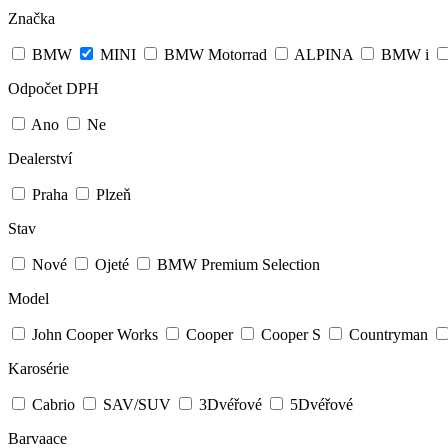
Značka
BMW
MINI
BMW Motorrad
ALPINA
BMW i
Odpočet DPH
Ano
Ne
Dealerství
Praha
Plzeň
Stav
Nové
Ojeté
BMW Premium Selection
Model
John Cooper Works
Cooper
Cooper S
Countryman
Karosérie
Cabrio
SAV/SUV
3Dvéřové
5Dvéřové
Barvaace