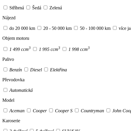
Stříbrná
Šedá
Zelená
Nájezd
do 20 000 km
20 - 50 000 km
50 - 100 000 km
více j
Objem motoru
3
3
3
1 499 ccm
1 995 ccm
1 998 ccm
Palivo
Benzín
Diesel
Elektřina
Převodovka
Automatická
Model
Aceman
Cooper
Cooper S
Countryman
John Coo
Karoserie