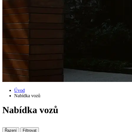
Úvod
Nabídka vozů
Nabídka vozů
Řazení
Filtrovat