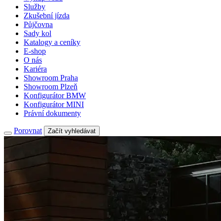
Služby
Zkušební jízda
Půjčovna
Sady kol
Katalogy a ceníky
E-shop
O nás
Kariéra
Showroom Praha
Showroom Plzeň
Konfigurátor BMW
Konfigurátor MINI
Právní dokumenty
Porovnat
Začít vyhledávat