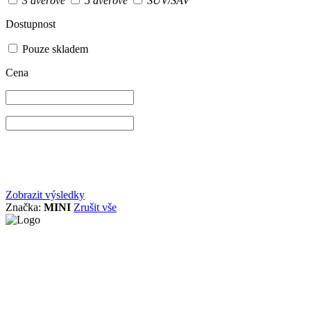
3 dvéřové
5 dvéřové
SUV/SAV
Dostupnost
Pouze skladem
Cena
Zobrazit výsledky
Značka:
MINI
Zrušit vše