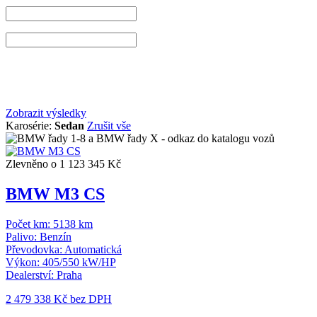
Zobrazit výsledky
Karosérie:
Sedan
Zrušit vše
Zlevněno o 1 123 345 Kč
BMW M3 CS
Počet km:
5138 km
Palivo:
Benzín
Převodovka:
Automatická
Výkon:
405/550 kW/HP
Dealerství:
Praha
2 479 338 Kč
bez DPH