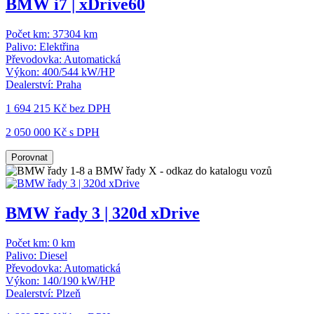
BMW i7 | xDrive60
Počet km:
37304 km
Palivo:
Elektřina
Převodovka:
Automatická
Výkon:
400/544 kW/HP
Dealerství:
Praha
1 694 215 Kč
bez DPH
2 050 000 Kč s DPH
Porovnat
BMW řady 3 | 320d xDrive
Počet km:
0 km
Palivo:
Diesel
Převodovka:
Automatická
Výkon:
140/190 kW/HP
Dealerství:
Plzeň