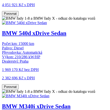
4 051 921 Kč s DPH
Porovnat
BMW 540d xDrive Sedan
Počet km:
15000 km
Palivo:
Diesel
Převodovka:
Automatická
Výkon:
210/286 kW/HP
Dealerství:
Praha
1 969 170 Kč
bez DPH
2 382 696 Kč s DPH
Porovnat
BMW M340i xDrive Sedan