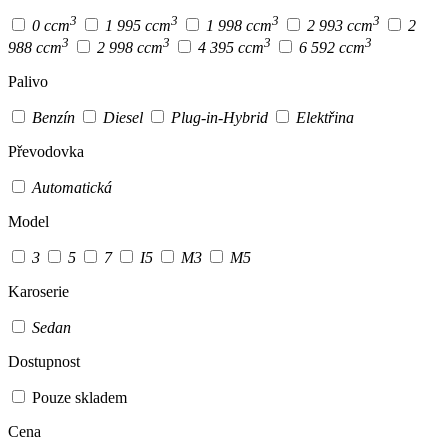
3
3
3
3
0 ccm
1 995 ccm
1 998 ccm
2 993 ccm
2
3
3
3
3
988 ccm
2 998 ccm
4 395 ccm
6 592 ccm
Palivo
Benzín
Diesel
Plug-in-Hybrid
Elektřina
Převodovka
Automatická
Model
3
5
7
I5
M3
M5
Karoserie
Sedan
Dostupnost
Pouze skladem
Cena