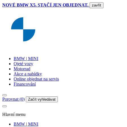
NOVÉ BMW X5. STAČÍ JEN OBJEDNAT.
zavřít
BMW | MINI
Ojeté vozy
Motorrad
Akce a nabídky
Online objednat na servis
Financování
Porovnat (0)
Začít vyhledávat
Hlavní menu
BMW | MINI