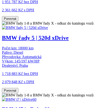
1 951 787 Kč
bez DPH
2 361 662 Kč s DPH
Porovnat
BMW řady 5 | 520d xDrive
Počet km:
18000 km
Palivo:
Diesel
Převodovka:
Automatická
Výkon:
145/197 kW/HP
Dealerství:
Praha
1 718 883 Kč
bez DPH
2 079 848 Kč s DPH
Porovnat