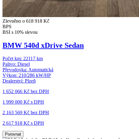
Zlevněno o 618 918 Kč
BPS
BSI s 10% slevou
BMW 540d xDrive Sedan
Počet km:
22117 km
Palivo:
Diesel
Převodovka:
Automatická
Výkon:
210/286 kW/HP
Dealerství:
Plzeň
1 652 066 Kč
bez DPH
1 999 000 Kč s DPH
2 163 569 Kč
bez DPH
2 617 918 Kč s DPH
Porovnat