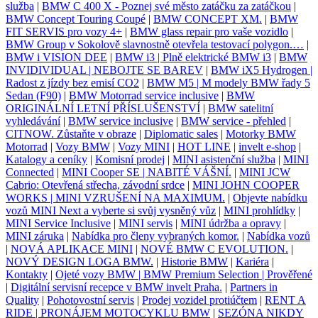
služba
|
BMW C 400 X - Poznej své město zatáčku za zatáčkou
|
BMW Concept Touring Coupé
|
BMW CONCEPT XM.
|
BMW
FIT SERVIS pro vozy 4+
|
BMW glass repair pro vaše vozidlo
|
BMW Group v Sokolově slavnostně otevřela testovací polygon.…
|
BMW i VISION DEE
|
BMW i3 | Plně elektrické BMW i3
|
BMW
INVIDIVIDUAL | NEBOJTE SE BAREV
|
BMW iX5 Hydrogen |
Radost z jízdy bez emisí CO2
|
BMW M5 | M modely BMW řady 5
Sedan (F90)
|
BMW Motorrad service inclusive
|
BMW
ORIGINÁLNÍ LETNÍ PŘÍSLUŠENSTVÍ
|
BMW satelitní
vyhledávání
|
BMW service inclusive
|
BMW service - přehled
|
CITNOW. Zůstaňte v obraze
|
Diplomatic sales
|
Motorky BMW
Motorrad
|
Vozy BMW
|
Vozy MINI
|
HOT LINE
|
invelt e-shop
|
Katalogy a ceníky
|
Komisní prodej
|
MINI asistenční služba
|
MINI
Connected
|
MINI Cooper SE | NABITÉ VÁŠNÍ.
|
MINI JCW
Cabrio: Otevřená střecha, závodní srdce
|
MINI JOHN COOPER
WORKS | MINI VZRUŠENÍ NA MAXIMUM.
|
Objevte nabídku
vozů MINI Next a vyberte si svůj vysněný vůz
|
MINI prohlídky
|
MINI Service Inclusive
|
MINI servis
|
MINI údržba a opravy
|
MINI záruka
|
Nabídka pro členy vybraných komor.
|
Nabídka vozů
|
NOVÁ APLIKACE MINI
|
NOVÉ BMW C EVOLUTION.
|
NOVÝ DESIGN LOGA BMW.
|
Historie BMW
|
Kariéra
|
Kontakty
|
Ojeté vozy BMW | BMW Premium Selection | Prověřené
|
Digitální servisní recepce v BMW invelt Praha.
|
Partners in
Quality
|
Pohotovostní servis
|
Prodej vozidel protiúčtem
|
RENT A
RIDE | PRONÁJEM MOTOCYKLU BMW
|
SEZÓNA NIKDY