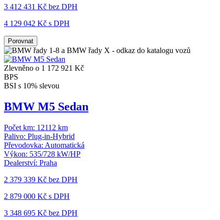
3 412 431 Kč
bez DPH
4 129 042 Kč s DPH
Porovnat
Zlevněno o 1 172 921 Kč
BPS
BSI s 10% slevou
BMW M5 Sedan
Počet km:
12112 km
Palivo:
Plug-in-Hybrid
Převodovka:
Automatická
Výkon:
535/728 kW/HP
Dealerství:
Praha
2 379 339 Kč
bez DPH
2 879 000 Kč s DPH
3 348 695 Kč
bez DPH