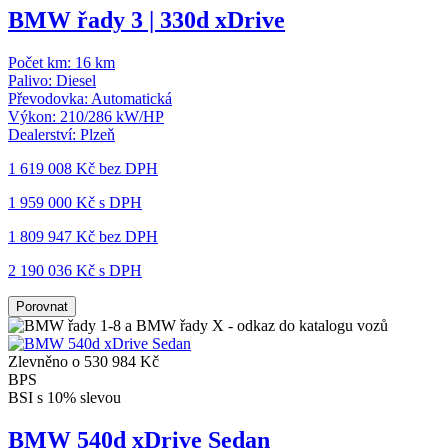
BMW řady 3 | 330d xDrive
Počet km:
16 km
Palivo:
Diesel
Převodovka:
Automatická
Výkon:
210/286 kW/HP
Dealerství:
Plzeň
1 619 008 Kč
bez DPH
1 959 000 Kč s DPH
1 809 947 Kč
bez DPH
2 190 036 Kč s DPH
Porovnat
Zlevněno o 530 984 Kč
BPS
BSI s 10% slevou
BMW 540d xDrive Sedan