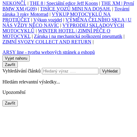
NEKONČÍ.
|
THE 8 | Speciální edice Jeff Koons
|
THE XM | První
BMW XM (G09)
|
TISÍCE VOZŮ MINI NA DOSAH.
|
Tovární
záruka 3 roky Motorrad
|
VÝKUP MOTOCYKLŮ NA
PROTIÚČET
|
Výkup vozidel
|
VÝMĚNA ČELNÍHO SKLA | U
NÁS VŽDY NĚCO NAVÍC
|
VÝPRODEJ SKLADOVÝCH
MOTOCYKLŮ
|
WINTER HOTEL | ZIMNÍ PÉČE O
MOTOCYKL
|
Záruka i na mechanická poškození pneumatik
|
ZIMNÍ SVOZY COLLECT AND RETURN
|
ARSY line - tvorba webových stránek a eshopů
Vyjet nahoru
Zavřít
Vyhledávání článků
Vyhledat
Hledám relevantní výsledky...
Upozornění
Zavřít