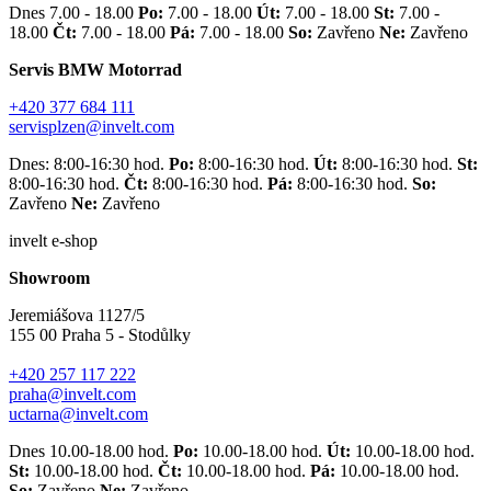
Dnes 7.00 - 18.00
Po:
7.00 - 18.00
Út:
7.00 - 18.00
St:
7.00 -
18.00
Čt:
7.00 - 18.00
Pá:
7.00 - 18.00
So:
Zavřeno
Ne:
Zavřeno
Servis BMW Motorrad
+420 377 684 111
servisplzen@invelt.com
Dnes: 8:00-16:30 hod.
Po:
8:00-16:30 hod.
Út:
8:00-16:30 hod.
St:
8:00-16:30 hod.
Čt:
8:00-16:30 hod.
Pá:
8:00-16:30 hod.
So:
Zavřeno
Ne:
Zavřeno
invelt e-shop
Showroom
Jeremiášova 1127/5
155 00 Praha 5 - Stodůlky
+420 257 117 222
praha@invelt.com
uctarna@invelt.com
Dnes 10.00-18.00 hod.
Po:
10.00-18.00 hod.
Út:
10.00-18.00 hod.
St:
10.00-18.00 hod.
Čt:
10.00-18.00 hod.
Pá:
10.00-18.00 hod.
So:
Zavřeno
Ne:
Zavřeno