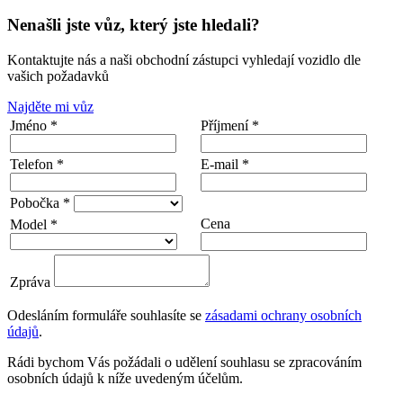
Nenašli jste vůz, který jste hledali?
Kontaktujte nás a naši obchodní zástupci vyhledají vozidlo dle
vašich požadavků
Najděte mi vůz
Jméno *
Příjmení *
Telefon *
E-mail *
Pobočka *
Cena
Model *
Zpráva
Odesláním formuláře souhlasíte se
zásadami ochrany osobních
údajů
.
Rádi bychom Vás požádali o udělení souhlasu se zpracováním
osobních údajů k níže uvedeným účelům.