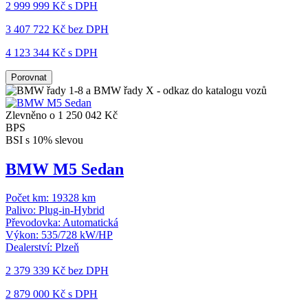
2 999 999 Kč s DPH
3 407 722 Kč
bez DPH
4 123 344 Kč s DPH
Porovnat
Zlevněno o 1 250 042 Kč
BPS
BSI s 10% slevou
BMW M5 Sedan
Počet km:
19328 km
Palivo:
Plug-in-Hybrid
Převodovka:
Automatická
Výkon:
535/728 kW/HP
Dealerství:
Plzeň
2 379 339 Kč
bez DPH
2 879 000 Kč s DPH