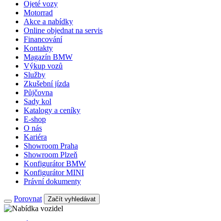
Ojeté vozy
Motorrad
Akce a nabídky
Online objednat na servis
Financování
Kontakty
Magazín BMW
Výkup vozů
Služby
Zkušební jízda
Půjčovna
Sady kol
Katalogy a ceníky
E-shop
O nás
Kariéra
Showroom Praha
Showroom Plzeň
Konfigurátor BMW
Konfigurátor MINI
Právní dokumenty
Porovnat
Začít vyhledávat