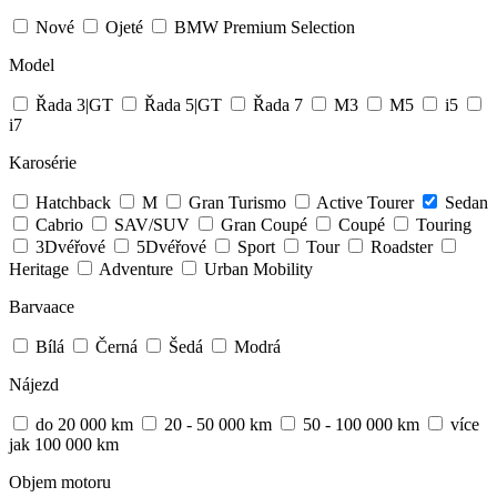
Nové
Ojeté
BMW Premium Selection
Model
Řada 3|GT
Řada 5|GT
Řada 7
M3
M5
i5
i7
Karosérie
Hatchback
M
Gran Turismo
Active Tourer
Sedan
Cabrio
SAV/SUV
Gran Coupé
Coupé
Touring
3Dvéřové
5Dvéřové
Sport
Tour
Roadster
Heritage
Adventure
Urban Mobility
Barvaace
Bílá
Černá
Šedá
Modrá
Nájezd
do 20 000 km
20 - 50 000 km
50 - 100 000 km
více
jak 100 000 km
Objem motoru