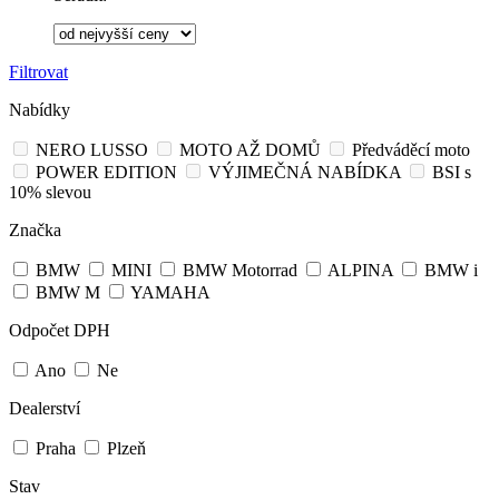
Filtrovat
Nabídky
NERO LUSSO
MOTO AŽ DOMŮ
Předváděcí moto
POWER EDITION
VÝJIMEČNÁ NABÍDKA
BSI s
10% slevou
Značka
BMW
MINI
BMW Motorrad
ALPINA
BMW i
BMW M
YAMAHA
Odpočet DPH
Ano
Ne
Dealerství
Praha
Plzeň
Stav