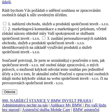
údajů
.
Rádi bychom Vás požádali o udělení souhlasu se zpracováním
osobních údajů k níže uvedeným účelům.
1. nabízení obchodu, služeb a produktů společnosti invelt - s.r.o.
2. marketingová komunikace a marketingový průzkum, včetně
získání názoru ohledně míry Vaší spokojenosti se službami
společnosti invelt - s.r.o.
3. zasílání personalizovaných nabídek
obchodu, služeb a produktů společnosti invelt - s.r.o.
identifikovaných na základě využívání produktů a služeb
společnosti invelt - s.r.o.
Současně potvrzuji, že jsem se seznámil(a) s poučením o tom, jak
společnost invelt - s.r.o. mé osobní údaje zpracovává, o mých
právech, o možnosti kdykoli odvolat tento souhlas pro jednotlivé
účely a (iv) o tom, že aktuální znění Poučení o zpracování osobních
údajů mohu kdykoliv získat na webu společnosti invelt - s.r.o. či na
provozovnách společnosti invelt - s.r.o.
Odeslat
900. NABÍJECÍ STANICE V BMW INVELT PRAHA
|
Administrativu nechte na nás
|
Aplikace My BMW | Pro vaší jízdu
bez starostí
|
Asistenční služba Mobile Care
|
BMW asistenční