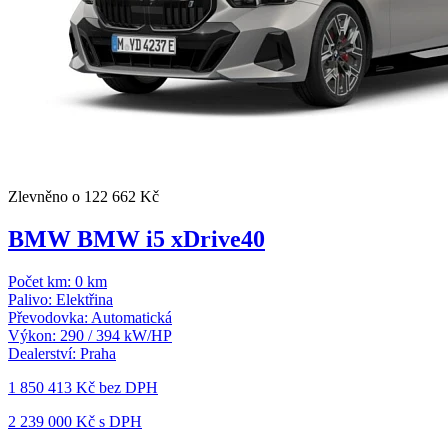
Zlevněno o 122 662 Kč
BMW BMW i5 xDrive40
Počet km:
0 km
Palivo:
Elektřina
Převodovka:
Automatická
Výkon:
290 / 394 kW/HP
Dealerství:
Praha
1 850 413 Kč
bez DPH
2 239 000 Kč s DPH