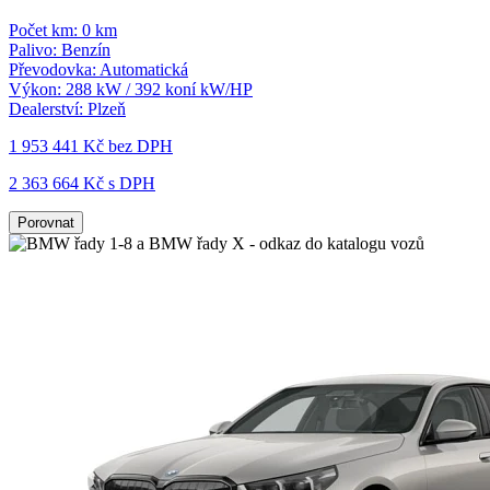
Počet km:
0 km
Palivo:
Benzín
Převodovka:
Automatická
Výkon:
288 kW / 392 koní kW/HP
Dealerství:
Plzeň
1 953 441 Kč
bez DPH
2 363 664 Kč s DPH
Porovnat