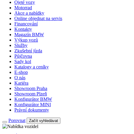
Ojeté vozy
Motorrad
Akce a nabídky
Online objednat na servis
Financování
Kontakty
Magazín BMW
Výkup vozů
Služby
Zkušební jízda
Půjčovna
Sady kol
Katalogy a ceníky
E-shop
O nás
Kariéra
Showroom Praha
Showroom Plzeň
Konfigurátor BMW
Konfigurátor MINI
Právní dokumenty
Porovnat
Začít vyhledávat