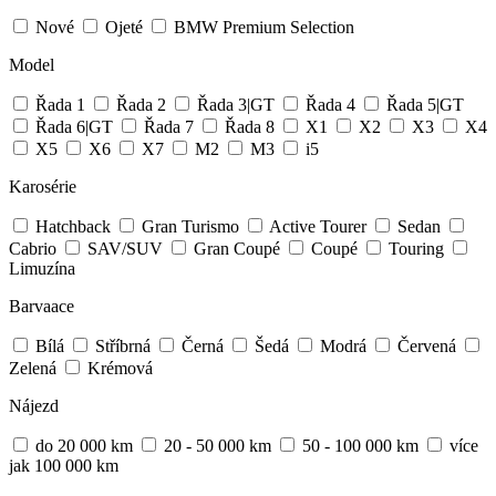
Nové
Ojeté
BMW Premium Selection
Model
Řada 1
Řada 2
Řada 3|GT
Řada 4
Řada 5|GT
Řada 6|GT
Řada 7
Řada 8
X1
X2
X3
X4
X5
X6
X7
M2
M3
i5
Karosérie
Hatchback
Gran Turismo
Active Tourer
Sedan
Cabrio
SAV/SUV
Gran Coupé
Coupé
Touring
Limuzína
Barvaace
Bílá
Stříbrná
Černá
Šedá
Modrá
Červená
Zelená
Krémová
Nájezd
do 20 000 km
20 - 50 000 km
50 - 100 000 km
více
jak 100 000 km