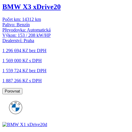
BMW X3 xDrive20
Počet km:
14312 km
Palivo:
Benzín
Převodovka:
Automatická
Výkon:
153 / 208 kW/HP
Dealerství:
Praha
1 296 694 Kč
bez DPH
1 569 000 Kč s DPH
1 559 724 Kč
bez DPH
1 887 266 Kč s DPH
Porovnat