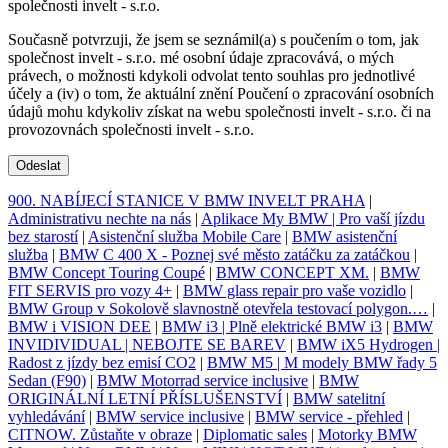
společnosti invelt - s.r.o.
Současně potvrzuji, že jsem se seznámil(a) s poučením o tom, jak
společnost invelt - s.r.o. mé osobní údaje zpracovává, o mých
právech, o možnosti kdykoli odvolat tento souhlas pro jednotlivé
účely a (iv) o tom, že aktuální znění Poučení o zpracování osobních
údajů mohu kdykoliv získat na webu společnosti invelt - s.r.o. či na
provozovnách společnosti invelt - s.r.o.
Odeslat
900. NABÍJECÍ STANICE V BMW INVELT PRAHA
|
Administrativu nechte na nás
|
Aplikace My BMW | Pro vaší jízdu
bez starostí
|
Asistenční služba Mobile Care
|
BMW asistenční
služba
|
BMW C 400 X - Poznej své město zatáčku za zatáčkou
|
BMW Concept Touring Coupé
|
BMW CONCEPT XM.
|
BMW
FIT SERVIS pro vozy 4+
|
BMW glass repair pro vaše vozidlo
|
BMW Group v Sokolově slavnostně otevřela testovací polygon.…
|
BMW i VISION DEE
|
BMW i3 | Plně elektrické BMW i3
|
BMW
INVIDIVIDUAL | NEBOJTE SE BAREV
|
BMW iX5 Hydrogen |
Radost z jízdy bez emisí CO2
|
BMW M5 | M modely BMW řady 5
Sedan (F90)
|
BMW Motorrad service inclusive
|
BMW
ORIGINÁLNÍ LETNÍ PŘÍSLUŠENSTVÍ
|
BMW satelitní
vyhledávání
|
BMW service inclusive
|
BMW service - přehled
|
CITNOW. Zůstaňte v obraze
|
Diplomatic sales
|
Motorky BMW