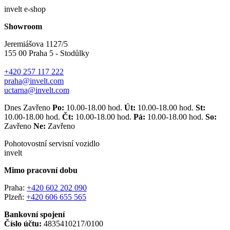
invelt e-shop
Showroom
Jeremiášova 1127/5
155 00 Praha 5 - Stodůlky
+420 257 117 222
praha@invelt.com
uctarna@invelt.com
Dnes Zavřeno
Po:
10.00-18.00 hod.
Út:
10.00-18.00 hod.
St:
10.00-18.00 hod.
Čt:
10.00-18.00 hod.
Pá:
10.00-18.00 hod.
So:
Zavřeno
Ne:
Zavřeno
Pohotovostní servisní vozidlo
invelt
Mimo pracovní dobu
Praha:
+420 602 202 090
Plzeň:
+420 606 655 565
Bankovní spojení
Číslo účtu:
4835410217/0100