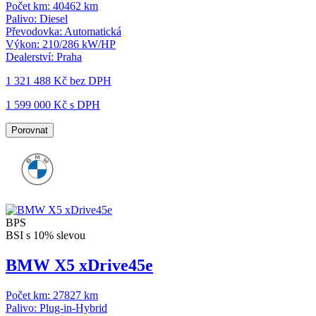
Počet km:
40462 km
Palivo:
Diesel
Převodovka:
Automatická
Výkon:
210/286 kW/HP
Dealerství:
Praha
1 321 488 Kč
bez DPH
1 599 000 Kč s DPH
Porovnat
BPS
BSI s 10% slevou
BMW X5 xDrive45e
Počet km:
27827 km
Palivo:
Plug-in-Hybrid