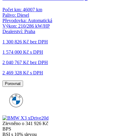
Počet km:
46007 km
Palivo:
Diesel
Převodovka:
Automatická
Výkon:
210/286 kW/HP
Dealerství:
Praha
1 300 826 Kč
bez DPH
1 574 000 Kč s DPH
2 040 767 Kč
bez DPH
2 469 328 Kč s DPH
Porovnat
Zlevněno o 341 926 Kč
BPS
BSI s 10% slevou