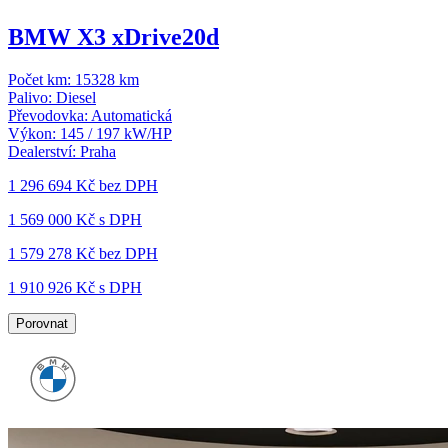
BMW X3 xDrive20d
Počet km:
15328 km
Palivo:
Diesel
Převodovka:
Automatická
Výkon:
145 / 197 kW/HP
Dealerství:
Praha
1 296 694 Kč
bez DPH
1 569 000 Kč s DPH
1 579 278 Kč
bez DPH
1 910 926 Kč s DPH
Porovnat