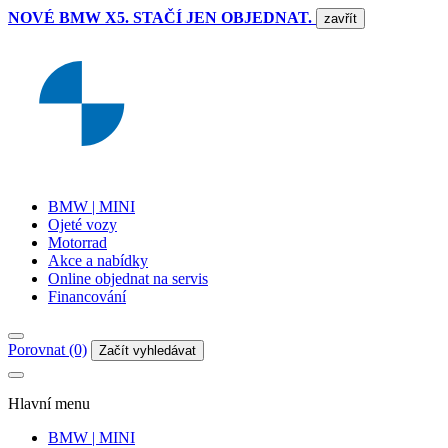
NOVÉ BMW X5. STAČÍ JEN OBJEDNAT.
zavřít
BMW | MINI
Ojeté vozy
Motorrad
Akce a nabídky
Online objednat na servis
Financování
Porovnat (0)
Začít vyhledávat
Hlavní menu
BMW | MINI