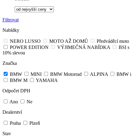
Filtrovat
Nabídky
NERO LUSSO
MOTO AŽ DOMŮ
Předváděcí moto
POWER EDITION
VÝJIMEČNÁ NABÍDKA
BSI s
10% slevou
Značka
BMW
MINI
BMW Motorrad
ALPINA
BMW i
BMW M
YAMAHA
Odpočet DPH
Ano
Ne
Dealerství
Praha
Plzeň
Stav