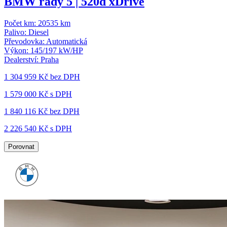
BMW řady 5 | 520d xDrive
Počet km:
20535 km
Palivo:
Diesel
Převodovka:
Automatická
Výkon:
145/197 kW/HP
Dealerství:
Praha
1 304 959 Kč
bez DPH
1 579 000 Kč s DPH
1 840 116 Kč
bez DPH
2 226 540 Kč s DPH
Porovnat