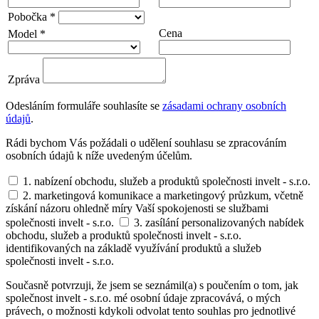
Pobočka *
Cena
Model *
Zpráva
Odesláním formuláře souhlasíte se
zásadami ochrany osobních
údajů
.
Rádi bychom Vás požádali o udělení souhlasu se zpracováním
osobních údajů k níže uvedeným účelům.
1. nabízení obchodu, služeb a produktů společnosti invelt - s.r.o.
2. marketingová komunikace a marketingový průzkum, včetně
získání názoru ohledně míry Vaší spokojenosti se službami
společnosti invelt - s.r.o.
3. zasílání personalizovaných nabídek
obchodu, služeb a produktů společnosti invelt - s.r.o.
identifikovaných na základě využívání produktů a služeb
společnosti invelt - s.r.o.
Současně potvrzuji, že jsem se seznámil(a) s poučením o tom, jak
společnost invelt - s.r.o. mé osobní údaje zpracovává, o mých
právech, o možnosti kdykoli odvolat tento souhlas pro jednotlivé