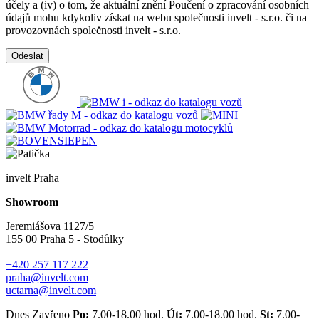
účely a (iv) o tom, že aktuální znění Poučení o zpracování osobních
údajů mohu kdykoliv získat na webu společnosti invelt - s.r.o. či na
provozovnách společnosti invelt - s.r.o.
Odeslat
invelt Praha
Showroom
Jeremiášova 1127/5
155 00 Praha 5 - Stodůlky
+420 257 117 222
praha@invelt.com
uctarna@invelt.com
Dnes Zavřeno
Po:
7.00-18.00 hod.
Út:
7.00-18.00 hod.
St:
7.00-