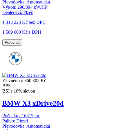
Převodovka:
Automatická
Výkon:
290/394 kW/HP
Dealerství:
Plzeň
1 313 223 Kč
bez DPH
1 589 000 Kč s DPH
Porovnat
Zlevněno o 360 302 Kč
BPS
BSI s 10% slevou
BMW X3 xDrive20d
Počet km:
16315 km
Palivo:
Diesel
Převodovka:
Automatická