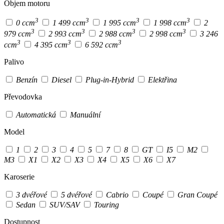
Objem motoru
3
3
3
3
0 ccm
1 499 ccm
1 995 ccm
1 998 ccm
2
3
3
3
3
979 ccm
2 993 ccm
2 988 ccm
2 998 ccm
3 246
3
3
3
ccm
4 395 ccm
6 592 ccm
Palivo
Benzín
Diesel
Plug-in-Hybrid
Elektřina
Převodovka
Automatická
Manuální
Model
1
2
3
4
5
7
8
GT
I5
M2
M3
X1
X2
X3
X4
X5
X6
X7
Karoserie
3 dvéřové
5 dvéřové
Cabrio
Coupé
Gran Coupé
Sedan
SUV/SAV
Touring
Dostupnost