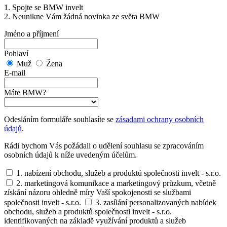
1. Spojte se BMW invelt
2. Neunikne Vám žádná novinka ze světa BMW
Jméno a příjmení
Pohlaví
Muž
Žena
E-mail
Máte BMW?
Odesláním formuláře souhlasíte se
zásadami ochrany osobních
údajů
.
Rádi bychom Vás požádali o udělení souhlasu se zpracováním
osobních údajů k níže uvedeným účelům.
1. nabízení obchodu, služeb a produktů společnosti invelt - s.r.o.
2. marketingová komunikace a marketingový průzkum, včetně
získání názoru ohledně míry Vaší spokojenosti se službami
společnosti invelt - s.r.o.
3. zasílání personalizovaných nabídek
obchodu, služeb a produktů společnosti invelt - s.r.o.
identifikovaných na základě využívání produktů a služeb