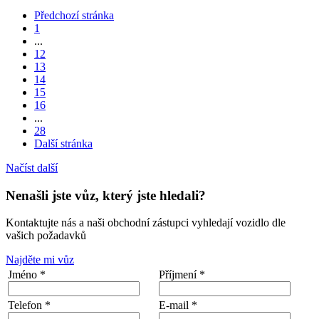
Předchozí stránka
1
...
12
13
14
15
16
...
28
Další stránka
Načíst další
Nenašli jste vůz, který jste hledali?
Kontaktujte nás a naši obchodní zástupci vyhledají vozidlo dle
vašich požadavků
Najděte mi vůz
Jméno *
Příjmení *
Telefon *
E-mail *