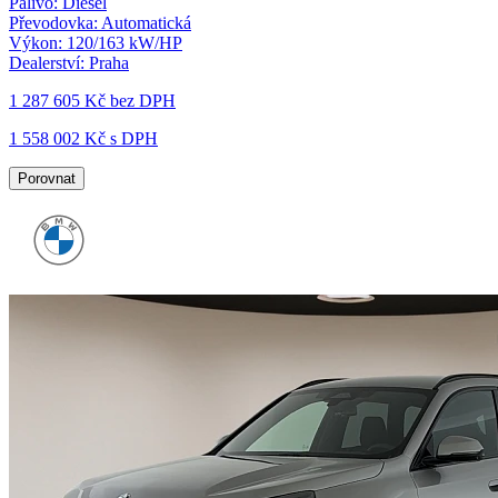
Palivo:
Diesel
Převodovka:
Automatická
Výkon:
120/163 kW/HP
Dealerství:
Praha
1 287 605 Kč
bez DPH
1 558 002 Kč s DPH
Porovnat