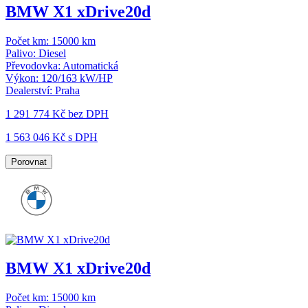
BMW X1 xDrive20d
Počet km:
15000 km
Palivo:
Diesel
Převodovka:
Automatická
Výkon:
120/163 kW/HP
Dealerství:
Praha
1 291 774 Kč
bez DPH
1 563 046 Kč s DPH
Porovnat
BMW X1 xDrive20d
Počet km:
15000 km