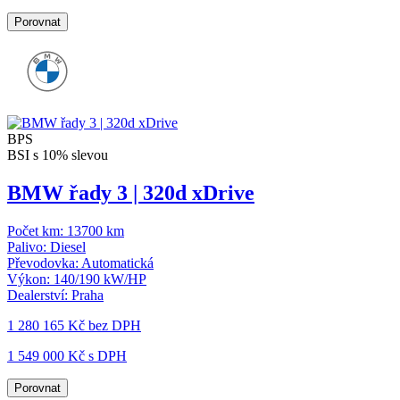
Porovnat
BPS
BSI s 10% slevou
BMW řady 3 | 320d xDrive
Počet km:
13700 km
Palivo:
Diesel
Převodovka:
Automatická
Výkon:
140/190 kW/HP
Dealerství:
Praha
1 280 165 Kč
bez DPH
1 549 000 Kč s DPH
Porovnat