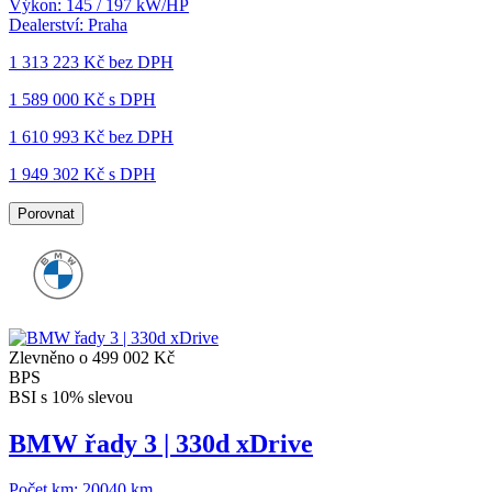
Výkon:
145 / 197 kW/HP
Dealerství:
Praha
1 313 223 Kč
bez DPH
1 589 000 Kč s DPH
1 610 993 Kč
bez DPH
1 949 302 Kč s DPH
Porovnat
Zlevněno o 499 002 Kč
BPS
BSI s 10% slevou
BMW řady 3 | 330d xDrive
Počet km:
20040 km