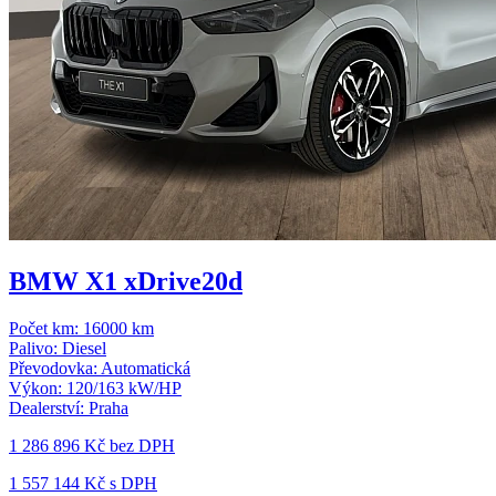
BMW X1 xDrive20d
Počet km:
16000 km
Palivo:
Diesel
Převodovka:
Automatická
Výkon:
120/163 kW/HP
Dealerství:
Praha
1 286 896 Kč
bez DPH
1 557 144 Kč s DPH