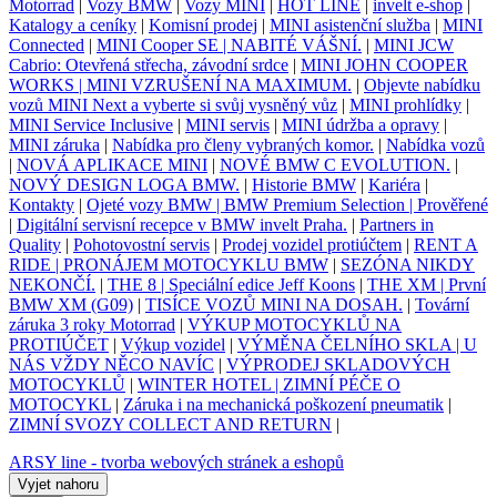
Motorrad
|
Vozy BMW
|
Vozy MINI
|
HOT LINE
|
invelt e-shop
|
Katalogy a ceníky
|
Komisní prodej
|
MINI asistenční služba
|
MINI
Connected
|
MINI Cooper SE | NABITÉ VÁŠNÍ.
|
MINI JCW
Cabrio: Otevřená střecha, závodní srdce
|
MINI JOHN COOPER
WORKS | MINI VZRUŠENÍ NA MAXIMUM.
|
Objevte nabídku
vozů MINI Next a vyberte si svůj vysněný vůz
|
MINI prohlídky
|
MINI Service Inclusive
|
MINI servis
|
MINI údržba a opravy
|
MINI záruka
|
Nabídka pro členy vybraných komor.
|
Nabídka vozů
|
NOVÁ APLIKACE MINI
|
NOVÉ BMW C EVOLUTION.
|
NOVÝ DESIGN LOGA BMW.
|
Historie BMW
|
Kariéra
|
Kontakty
|
Ojeté vozy BMW | BMW Premium Selection | Prověřené
|
Digitální servisní recepce v BMW invelt Praha.
|
Partners in
Quality
|
Pohotovostní servis
|
Prodej vozidel protiúčtem
|
RENT A
RIDE | PRONÁJEM MOTOCYKLU BMW
|
SEZÓNA NIKDY
NEKONČÍ.
|
THE 8 | Speciální edice Jeff Koons
|
THE XM | První
BMW XM (G09)
|
TISÍCE VOZŮ MINI NA DOSAH.
|
Tovární
záruka 3 roky Motorrad
|
VÝKUP MOTOCYKLŮ NA
PROTIÚČET
|
Výkup vozidel
|
VÝMĚNA ČELNÍHO SKLA | U
NÁS VŽDY NĚCO NAVÍC
|
VÝPRODEJ SKLADOVÝCH
MOTOCYKLŮ
|
WINTER HOTEL | ZIMNÍ PÉČE O
MOTOCYKL
|
Záruka i na mechanická poškození pneumatik
|
ZIMNÍ SVOZY COLLECT AND RETURN
|
ARSY line - tvorba webových stránek a eshopů
Vyjet nahoru