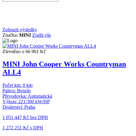
Zobrazit výsledky
Značka:
MINI
Zrušit vše
Zlevněno o 66 961 Kč
MINI John Cooper Works Countryman
ALL4
Počet km:
0 km
Palivo:
Benzín
Převodovka:
Automatická
Výkon:
221/300 kW/HP
Dealerství:
Praha
1 051 447 Kč
bez DPH
1 272 251 Kč s DPH