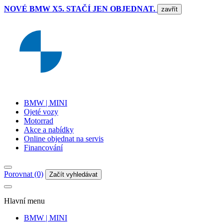
NOVÉ BMW X5. STAČÍ JEN OBJEDNAT.
zavřít
BMW | MINI
Ojeté vozy
Motorrad
Akce a nabídky
Online objednat na servis
Financování
Porovnat (0)
Začít vyhledávat
Hlavní menu
BMW | MINI