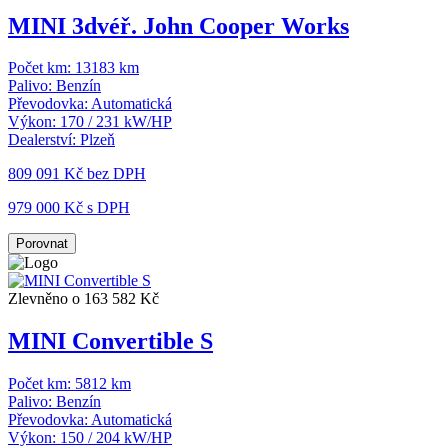
MINI 3dvéř. John Cooper Works
Počet km:
13183 km
Palivo:
Benzín
Převodovka:
Automatická
Výkon:
170 / 231 kW/HP
Dealerství:
Plzeň
809 091 Kč
bez DPH
979 000 Kč s DPH
Porovnat
Zlevněno o 163 582 Kč
MINI Convertible S
Počet km:
5812 km
Palivo:
Benzín
Převodovka:
Automatická
Výkon:
150 / 204 kW/HP