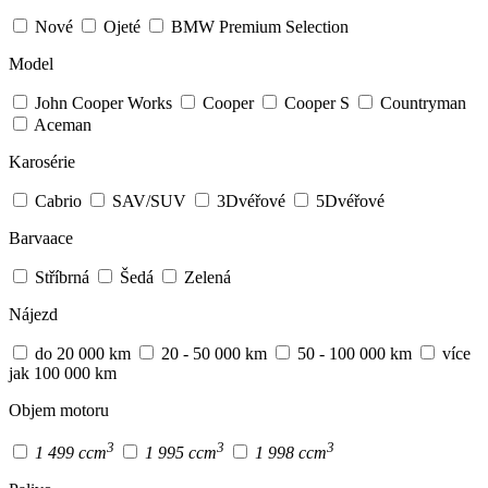
Nové
Ojeté
BMW Premium Selection
Model
John Cooper Works
Cooper
Cooper S
Countryman
Aceman
Karosérie
Cabrio
SAV/SUV
3Dvéřové
5Dvéřové
Barvaace
Stříbrná
Šedá
Zelená
Nájezd
do 20 000 km
20 - 50 000 km
50 - 100 000 km
více
jak 100 000 km
Objem motoru
3
3
3
1 499 ccm
1 995 ccm
1 998 ccm