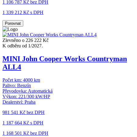
1 106 787 Kč
bez DPH
1 339 212 Kč s DPH
Porovnat
Zlevněno o 226 222 Kč
K odběru od 1/2027.
MINI John Cooper Works Countryman
ALL4
Počet km:
4000 km
Palivo:
Benzín
Převodovka:
Automatická
Výkon:
221/300 kW/HP
Dealerství:
Praha
981 541 Kč
bez DPH
1 187 664 Kč s DPH
1 168 501 Kč
bez DPH