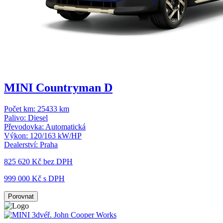
MINI Countryman D
Počet km:
25433 km
Palivo:
Diesel
Převodovka:
Automatická
Výkon:
120/163 kW/HP
Dealerství:
Praha
825 620 Kč
bez DPH
999 000 Kč s DPH
Porovnat