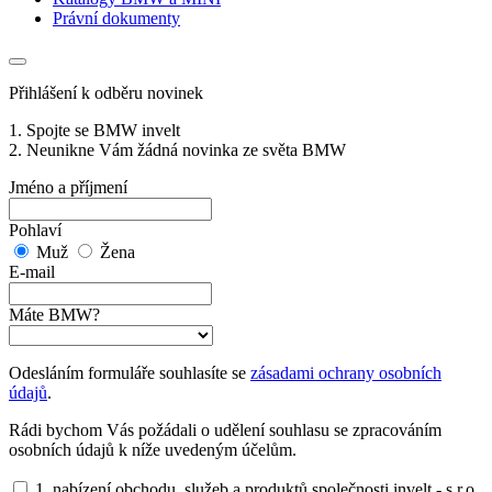
Právní dokumenty
Přihlášení k odběru novinek
1. Spojte se BMW invelt
2. Neunikne Vám žádná novinka ze světa BMW
Jméno a příjmení
Pohlaví
Muž
Žena
E-mail
Máte BMW?
Odesláním formuláře souhlasíte se
zásadami ochrany osobních
údajů
.
Rádi bychom Vás požádali o udělení souhlasu se zpracováním
osobních údajů k níže uvedeným účelům.
1. nabízení obchodu, služeb a produktů společnosti invelt - s.r.o.