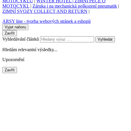
MOTOCYKLŮ
|
WINTER HOTEL | ZIMNÍ PÉČE O
MOTOCYKL
|
Záruka i na mechanická poškození pneumatik
|
ZIMNÍ SVOZY COLLECT AND RETURN
|
ARSY line - tvorba webových stránek a eshopů
Vyjet nahoru
Zavřít
Vyhledávání článků
Vyhledat
Hledám relevantní výsledky...
Upozornění
Zavřít