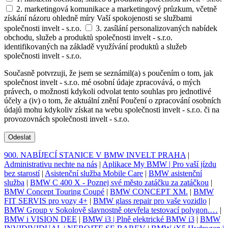
2. marketingová komunikace a marketingový průzkum, včetně
získání názoru ohledně míry Vaší spokojenosti se službami
společnosti invelt - s.r.o.
3. zasílání personalizovaných nabídek
obchodu, služeb a produktů společnosti invelt - s.r.o.
identifikovaných na základě využívání produktů a služeb
společnosti invelt - s.r.o.
Současně potvrzuji, že jsem se seznámil(a) s poučením o tom, jak
společnost invelt - s.r.o. mé osobní údaje zpracovává, o mých
právech, o možnosti kdykoli odvolat tento souhlas pro jednotlivé
účely a (iv) o tom, že aktuální znění Poučení o zpracování osobních
údajů mohu kdykoliv získat na webu společnosti invelt - s.r.o. či na
provozovnách společnosti invelt - s.r.o.
Odeslat
900. NABÍJECÍ STANICE V BMW INVELT PRAHA
|
Administrativu nechte na nás
|
Aplikace My BMW | Pro vaší jízdu
bez starostí
|
Asistenční služba Mobile Care
|
BMW asistenční
služba
|
BMW C 400 X - Poznej své město zatáčku za zatáčkou
|
BMW Concept Touring Coupé
|
BMW CONCEPT XM.
|
BMW
FIT SERVIS pro vozy 4+
|
BMW glass repair pro vaše vozidlo
|
BMW Group v Sokolově slavnostně otevřela testovací polygon.…
|
BMW i VISION DEE
|
BMW i3 | Plně elektrické BMW i3
|
BMW