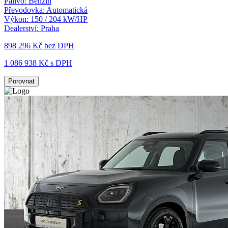
Palivo:
Benzín
Převodovka:
Automatická
Výkon:
150 / 204 kW/HP
Dealerství:
Praha
898 296 Kč
bez DPH
1 086 938 Kč s DPH
Porovnat