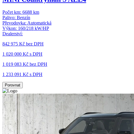
Počet km:
6688 km
Palivo:
Benzín
Převodovka:
Automatická
Výkon:
160/218 kW/HP
Dealerství:
842 975 Kč
bez DPH
1 020 000 Kč s DPH
1 019 083 Kč
bez DPH
1 233 091 Kč s DPH
Porovnat