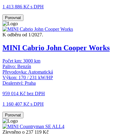
1 413 886 Kč s DPH
Porovnat
K odběru od 1/2027.
MINI Cabrio John Cooper Works
Počet km:
3000 km
Palivo:
Benzín
Převodovka:
Automatická
Výkon:
170 / 231 kW/HP
Dealerství:
Praha
959 014 Kč
bez DPH
1 160 407 Kč s DPH
Porovnat
Zlevněno o 237 119 Kč