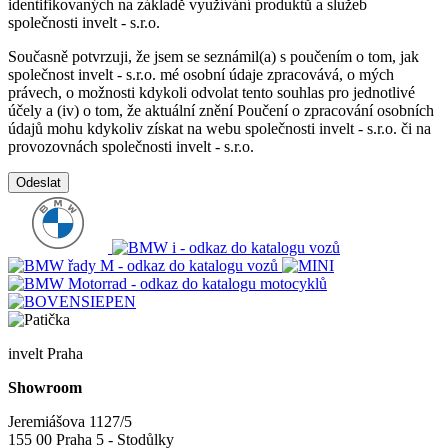
identifikovaných na základě využívání produktů a služeb
společnosti invelt - s.r.o.
Současně potvrzuji, že jsem se seznámil(a) s poučením o tom, jak
společnost invelt - s.r.o. mé osobní údaje zpracovává, o mých
právech, o možnosti kdykoli odvolat tento souhlas pro jednotlivé
účely a (iv) o tom, že aktuální znění Poučení o zpracování osobních
údajů mohu kdykoliv získat na webu společnosti invelt - s.r.o. či na
provozovnách společnosti invelt - s.r.o.
Odeslat
invelt Praha
Showroom
Jeremiášova 1127/5
155 00 Praha 5 - Stodůlky