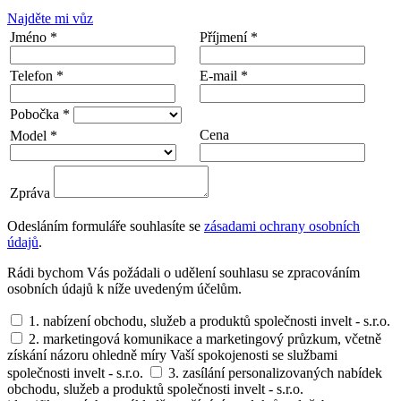
Najděte mi vůz
Jméno *
Příjmení *
Telefon *
E-mail *
Pobočka *
Cena
Model *
Zpráva
Odesláním formuláře souhlasíte se
zásadami ochrany osobních
údajů
.
Rádi bychom Vás požádali o udělení souhlasu se zpracováním
osobních údajů k níže uvedeným účelům.
1. nabízení obchodu, služeb a produktů společnosti invelt - s.r.o.
2. marketingová komunikace a marketingový průzkum, včetně
získání názoru ohledně míry Vaší spokojenosti se službami
společnosti invelt - s.r.o.
3. zasílání personalizovaných nabídek
obchodu, služeb a produktů společnosti invelt - s.r.o.