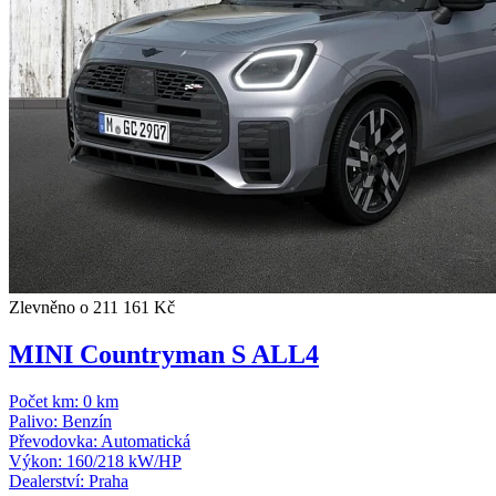
Zlevněno o 211 161 Kč
MINI Countryman S ALL4
Počet km:
0 km
Palivo:
Benzín
Převodovka:
Automatická
Výkon:
160/218 kW/HP
Dealerství:
Praha