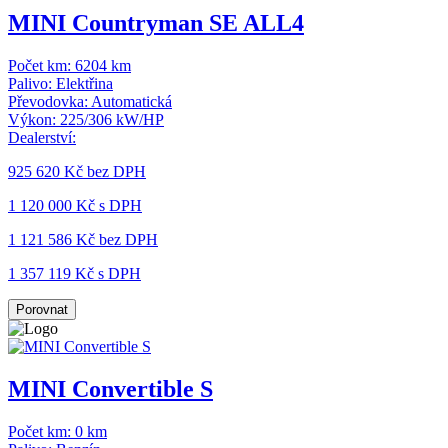
MINI Countryman SE ALL4
Počet km:
6204 km
Palivo:
Elektřina
Převodovka:
Automatická
Výkon:
225/306 kW/HP
Dealerství:
925 620 Kč
bez DPH
1 120 000 Kč s DPH
1 121 586 Kč
bez DPH
1 357 119 Kč s DPH
Porovnat
MINI Convertible S
Počet km:
0 km