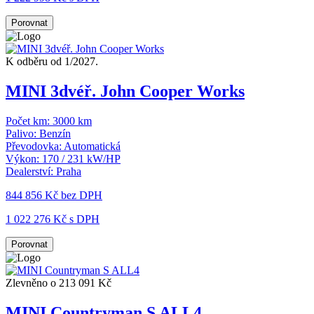
Porovnat
K odběru od 1/2027.
MINI 3dvéř. John Cooper Works
Počet km:
3000 km
Palivo:
Benzín
Převodovka:
Automatická
Výkon:
170 / 231 kW/HP
Dealerství:
Praha
844 856 Kč
bez DPH
1 022 276 Kč s DPH
Porovnat
Zlevněno o 213 091 Kč
MINI Countryman S ALL4