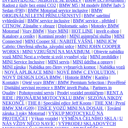
INVIDIVIDUAL | NEBOJTE SE BAREV
|
BMW iX5 Hydrogen |
Radost z jízdy bez emisí CO2
|
BMW M5 | M modely BMW řady 5
Sedan (F90)
|
BMW Motorrad service inclusive
|
BMW
ORIGINÁLNÍ LETNÍ PŘÍSLUŠENSTVÍ
|
BMW satelitní
vyhledávání
|
BMW service inclusive
|
BMW service - přehled
|
CITNOW. Zůstaňte v obraze
|
Diplomatic sales
|
Motorky BMW
Motorrad
|
Vozy BMW
|
Vozy MINI
|
HOT LINE
|
invelt e-shop
|
Katalogy a ceníky
|
Komisní prodej
|
MINI asistenční služba
|
MINI
Connected
|
MINI Cooper SE | NABITÉ VÁŠNÍ.
|
MINI JCW
Cabrio: Otevřená střecha, závodní srdce
|
MINI JOHN COOPER
WORKS | MINI VZRUŠENÍ NA MAXIMUM.
|
Objevte nabídku
vozů MINI Next a vyberte si svůj vysněný vůz
|
MINI prohlídky
|
MINI Service Inclusive
|
MINI servis
|
MINI údržba a opravy
|
MINI záruka
|
Nabídka pro členy vybraných komor.
|
Nabídka vozů
|
NOVÁ APLIKACE MINI
|
NOVÉ BMW C EVOLUTION.
|
NOVÝ DESIGN LOGA BMW.
|
Historie BMW
|
Kariéra
|
Kontakty
|
Ojeté vozy BMW | BMW Premium Selection | Prověřené
|
Digitální servisní recepce v BMW invelt Praha.
|
Partners in
Quality
|
Pohotovostní servis
|
Prodej vozidel protiúčtem
|
RENT A
RIDE | PRONÁJEM MOTOCYKLU BMW
|
SEZÓNA NIKDY
NEKONČÍ.
|
THE 8 | Speciální edice Jeff Koons
|
THE XM | První
BMW XM (G09)
|
TISÍCE VOZŮ MINI NA DOSAH.
|
Tovární
záruka 3 roky Motorrad
|
VÝKUP MOTOCYKLŮ NA
PROTIÚČET
|
Výkup vozidel
|
VÝMĚNA ČELNÍHO SKLA | U
NÁS VŽDY NĚCO NAVÍC
|
VÝPRODEJ SKLADOVÝCH