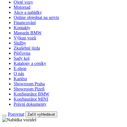
Ojeté vozy
Motorrad
Akce a nabídky
Online objednat na servis
Financování
Kontakty
Magazín BMW
Výkup vozů
Služby
Zkušební jízda
Půjčovna
Sady kol
Katalogy a ceníky
E-shop
O nás
Kariéra
Showroom Praha
Showroom Plzeň
Konfigurátor BMW
Konfigurátor MINI
Právní dokumenty
Porovnat
Začít vyhledávat