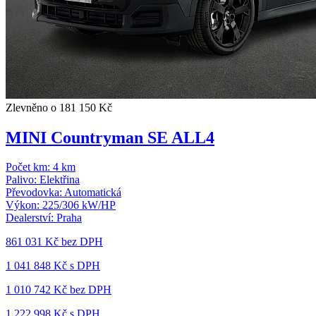
Zlevněno o 181 150 Kč
MINI Countryman SE ALL4
Počet km:
4 km
Palivo:
Elektřina
Převodovka:
Automatická
Výkon:
225/306 kW/HP
Dealerství:
Praha
861 031 Kč
bez DPH
1 041 848 Kč s DPH
1 010 742 Kč
bez DPH
1 222 998 Kč s DPH