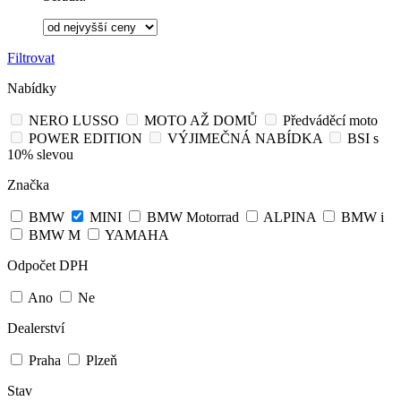
Filtrovat
Nabídky
NERO LUSSO
MOTO AŽ DOMŮ
Předváděcí moto
POWER EDITION
VÝJIMEČNÁ NABÍDKA
BSI s
10% slevou
Značka
BMW
MINI
BMW Motorrad
ALPINA
BMW i
BMW M
YAMAHA
Odpočet DPH
Ano
Ne
Dealerství
Praha
Plzeň
Stav