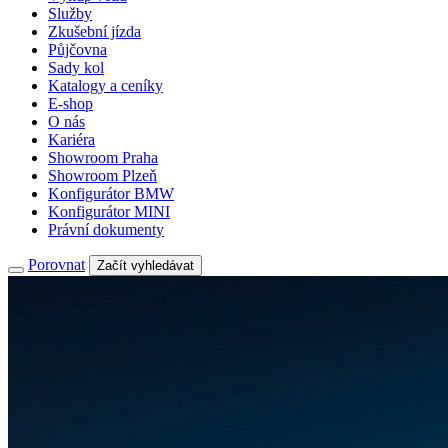
Služby
Zkušební jízda
Půjčovna
Sady kol
Katalogy a ceníky
E-shop
O nás
Kariéra
Showroom Praha
Showroom Plzeň
Konfigurátor BMW
Konfigurátor MINI
Právní dokumenty
Porovnat
Začít vyhledávat