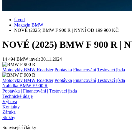
Úvod
Magazín BMW
NOVÉ (2025) BMW F 900 R | NYNÍ OD 199 900 KČ
NOVÉ (2025) BMW F 900 R | 
14 494
BMW invelt
30.11.2024
Motocykly BMW Roadster
Poptávka
Financování
Testovací jízda
Motocykly BMW Roadster
Poptávka
Financování
Testovací jízda
Nabídka BMW F 900 R
Poptávka | Financování | Testovací jízda
Technické údaje
Výbava
Kontakty
Záruka
Služby
Související články