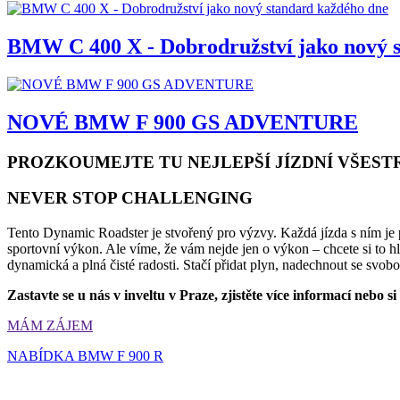
BMW C 400 X - Dobrodružství jako nový 
NOVÉ BMW F 900 GS ADVENTURE
PROZKOUMEJTE TU NEJLEPŠÍ JÍZDNÍ VŠESTR
NEVER STOP CHALLENGING
Tento Dynamic Roadster je stvořený pro výzvy. Každá jízda s ním je p
sportovní výkon. Ale víme, že vám nejde jen o výkon – chcete si to hl
dynamická a plná čisté radosti. Stačí přidat plyn, nadechnout se svob
Zastavte se u nás v inveltu v Praze, zjistěte více informací n
MÁM ZÁJEM
NABÍDKA BMW F 900 R