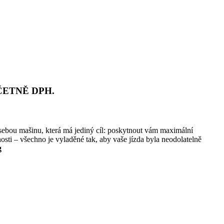
ČETNĚ DPH
.
 sebou mašinu, která má jediný cíl: poskytnout vám maximální
osti – všechno je vyladěné tak, aby vaše jízda byla neodolatelně
g