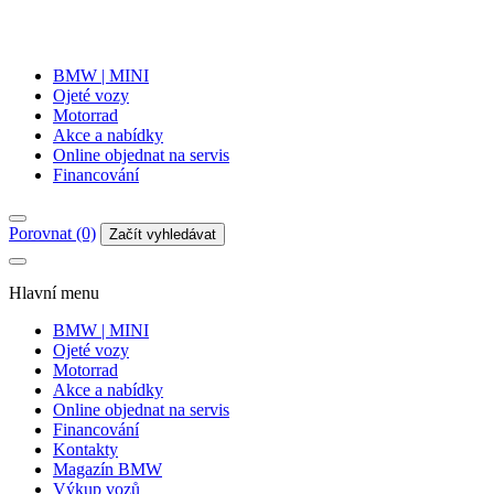
BMW | MINI
Ojeté vozy
Motorrad
Akce a nabídky
Online objednat na servis
Financování
Porovnat (0)
Začít vyhledávat
Hlavní menu
BMW | MINI
Ojeté vozy
Motorrad
Akce a nabídky
Online objednat na servis
Financování
Kontakty
Magazín BMW
Výkup vozů