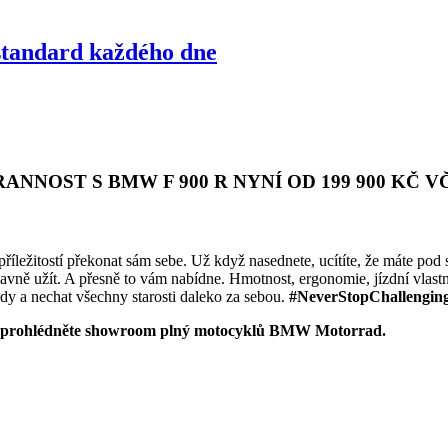
standard každého dne
ANNOST S BMW F 900 R
NYNÍ OD 199 900 KČ
V
říležitostí překonat sám sebe. Už když nasednete, ucítíte, že máte pod
avně užít. A přesně to vám nabídne. Hmotnost, ergonomie, jízdní vlastn
ody a nechat všechny starosti daleko za sebou.
#NeverStopChallengin
ebo si prohlédněte showroom plný motocyklů BMW Motorrad.