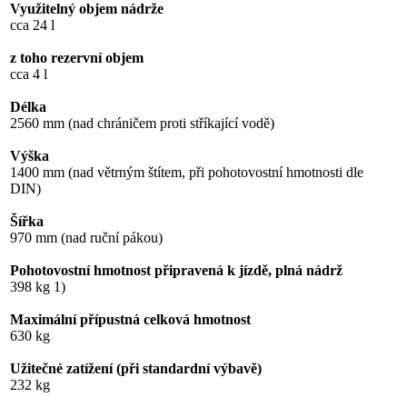
Využitelný objem nádrže
cca 24 l
z toho rezervní objem
cca 4 l
Délka
2560 mm (nad chráničem proti stříkající vodě)
Výška
1400 mm (nad větrným štítem, při pohotovostní hmotnosti dle
DIN)
Šířka
970 mm (nad ruční pákou)
Pohotovostní hmotnost připravená k jízdě, plná nádrž
398 kg 1)
Maximální přípustná celková hmotnost
630 kg
Užitečné zatížení (při standardní výbavě)
232 kg