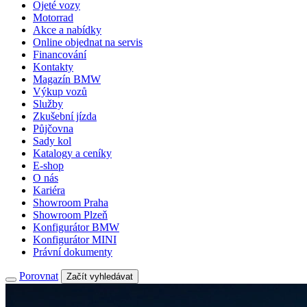
Ojeté vozy
Motorrad
Akce a nabídky
Online objednat na servis
Financování
Kontakty
Magazín BMW
Výkup vozů
Služby
Zkušební jízda
Půjčovna
Sady kol
Katalogy a ceníky
E-shop
O nás
Kariéra
Showroom Praha
Showroom Plzeň
Konfigurátor BMW
Konfigurátor MINI
Právní dokumenty
Porovnat
Začít vyhledávat