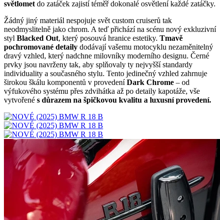
světlomet
do zatáček zajistí téměř dokonalé osvětlení každé zatáčky.
Žádný jiný materiál nespojuje svět custom cruiserů tak
neodmyslitelně jako chrom. A teď přichází na scénu nový exkluzivní
styl
Blacked Out
, který posouvá hranice estetiky.
Tmavě
pochromované detaily
dodávají vašemu motocyklu nezaměnitelný
dravý vzhled, který nadchne milovníky moderního designu. Černé
prvky jsou navrženy tak, aby splňovaly ty nejvyšší standardy
individuality a současného stylu. Tento jedinečný vzhled zahrnuje
širokou škálu komponentů v provedení
Dark Chrome
– od
výfukového systému přes zdvihátka až po detaily kapotáže, vše
vytvořené
s důrazem na špičkovou kvalitu a luxusní provedení.