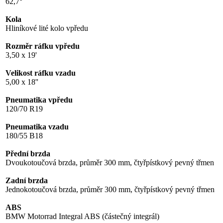
62,7°
Kola
Hliníkové lité kolo vpředu
Rozměr ráfku vpředu
3,50 x 19'
Velikost ráfku vzadu
5,00 x 18''
Pneumatika vpředu
120/70 R19
Pneumatika vzadu
180/55 B18
Přední brzda
Dvoukotoučová brzda, průměr 300 mm, čtyřpístkový pevný třmen
Zadní brzda
Jednokotoučová brzda, průměr 300 mm, čtyřpístkový pevný třmen
ABS
BMW Motorrad Integral ABS (částečný integrál)