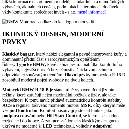
bližší informace o sortimentu modelů, standardních a mimořádných
výbavách, aktuálních cenách, podmínkách a termínech dodávek,
vždy kontaktujte společnost invelt - s.r.o.
méně informací
IKONICKÝ DESIGN, MODERNÍ
PRVKY
Klasický bagger
, který nabízí elegantní a pevně integrované kufry a
dominantní přední část s aerodynamickým opláštěním
řídítek.
Typické BMW
, které nabízí pestrou nabídku komfortního
vybavení, nejvyšší úroveň bezpečnosti a špičkovou techniku
odpovídající současným trendům.
Hlavní prvky
motocyklu R 18 B
zosobňují moderní pojetí svobody na dvou kolech.
Motocykl BMW R 18 B
je standardně vybaven třemi jízdními
režimy, které zaručují nejen maximální požitek z jízdy, ale také
bezpečnost. K tomu navíc přidává automatickou kontrolu stability
ACS
a regulaci točivého momentu motoru
MSR
, díky kterým máte
vše pod kontrolou
. Komfort posouvají ještě dál funkce jako
podpora couvání
nebo
Hill Start Control
, se kterou se snadno
rozjedete i do kopce. A zatímco světlomet s klasickým designem
ukrývá nejmodernější
LED
technologii, volitelný
adaptivní