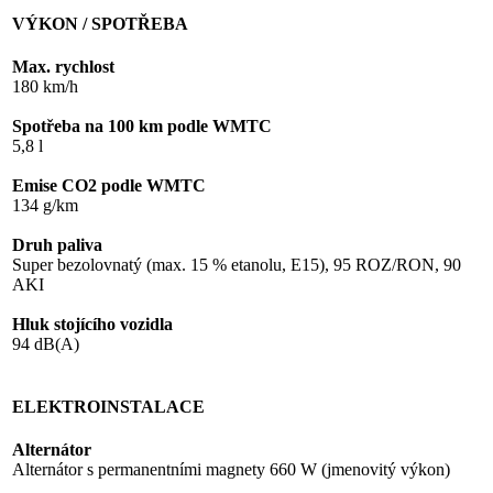
VÝKON / SPOTŘEBA
Max. rychlost
180 km/h
Spotřeba na 100 km podle WMTC
5,8 l
Emise CO2 podle WMTC
134 g/km
Druh paliva
Super bezolovnatý (max. 15 % etanolu, E15), 95 ROZ/RON, 90
AKI
Hluk stojícího vozidla
94 dB(A)
ELEKTROINSTALACE
Alternátor
Alternátor s permanentními magnety 660 W (jmenovitý výkon)