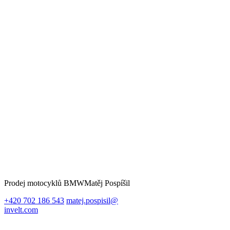
Prodej motocyklů BMW
Matěj Pospíšil
+420 702 186 543
matej.pospisil@
invelt.com