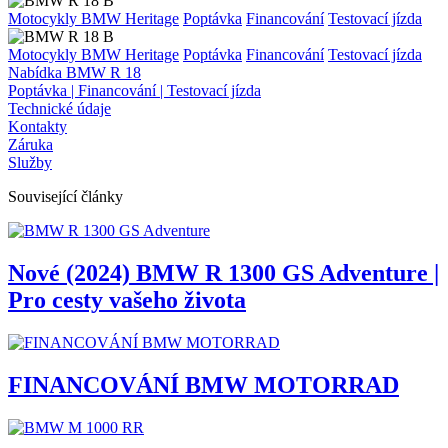
Motocykly BMW Heritage
Poptávka
Financování
Testovací jízda
Motocykly BMW Heritage
Poptávka
Financování
Testovací jízda
Nabídka BMW R 18
Poptávka | Financování | Testovací jízda
Technické údaje
Kontakty
Záruka
Služby
Související články
Nové (2024) BMW R 1300 GS Adventure |
Pro cesty vašeho života
FINANCOVÁNÍ BMW MOTORRAD