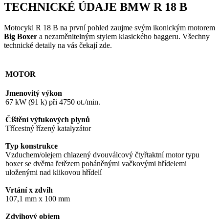
TECHNICKÉ ÚDAJE BMW R 18 B
Motocykl R 18 B na první pohled zaujme svým ikonickým motorem
Big Boxer
a nezaměnitelným stylem klasického baggeru. Všechny
technické detaily na vás čekají zde.
MOTOR
Jmenovitý výkon
67 kW (91 k) při 4750 ot./min.
Čištění výfukových plynů
Třícestný řízený katalyzátor
Typ konstrukce
Vzduchem/olejem chlazený dvouválcový čtyřtaktní motor typu
boxer se dvěma řetězem poháněnými vačkovými hřídelemi
uloženými nad klikovou hřídelí
Vrtání x zdvih
107,1 mm x 100 mm
Zdvihový objem