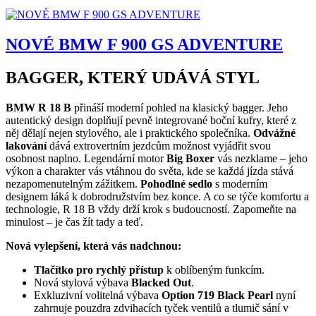
NOVÉ BMW F 900 GS ADVENTURE
BAGGER, KTERÝ UDÁVÁ STYL
BMW R 18 B
přináší moderní pohled na klasický bagger. Jeho
autentický design doplňují pevně integrované boční kufry, které z
něj dělají nejen stylového, ale i praktického společníka.
Odvážné
lakování
dává extrovertním jezdcům možnost vyjádřit svou
osobnost naplno. Legendární motor
Big Boxer
vás nezklame – jeho
výkon a charakter vás vtáhnou do světa, kde se každá jízda stává
nezapomenutelným zážitkem.
Pohodlné sedlo
s moderním
designem láká k dobrodružstvím bez konce. A co se týče komfortu a
technologie, R 18 B vždy drží krok s budoucností. Zapomeňte na
minulost – je čas žít tady a teď.
Nová vylepšení, která vás nadchnou:
Tlačítko pro rychlý přístup
k oblíbeným funkcím.
Nová stylová výbava
Blacked Out
.
Exkluzivní volitelná výbava
Option 719 Black Pearl
nyní
zahrnuje pouzdra zdvihacích tyček ventilů a tlumič sání v