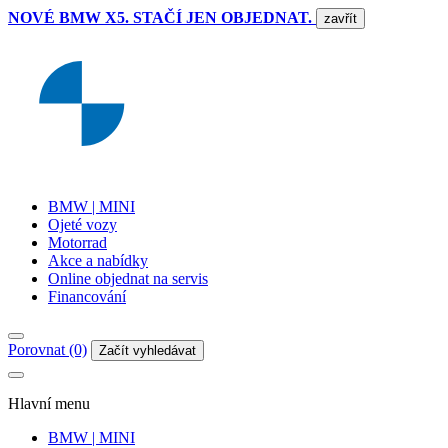
NOVÉ BMW X5. STAČÍ JEN OBJEDNAT.
zavřít
BMW | MINI
Ojeté vozy
Motorrad
Akce a nabídky
Online objednat na servis
Financování
Porovnat (0)
Začít vyhledávat
Hlavní menu
BMW | MINI