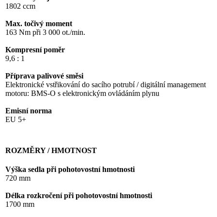
1802 ccm
Max. točivý moment
163 Nm při 3 000 ot./min.
Kompresní poměr
9,6 : 1
Příprava palivové směsi
Elektronické vstřikování do sacího potrubí / digitální management
motoru: BMS-O s elektronickým ovládáním plynu
Emisní norma
EU 5+
ROZMĚRY / HMOTNOST
Výška sedla při pohotovostní hmotnosti
720 mm
Délka rozkročení při pohotovostní hmotnosti
1700 mm