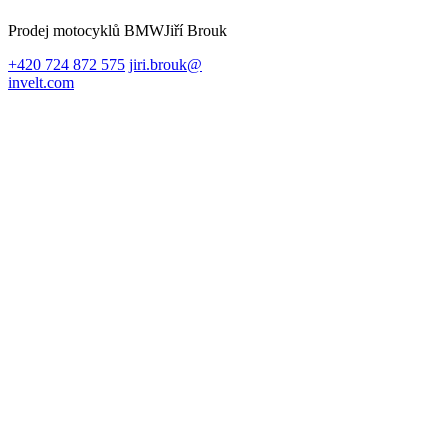
Prodej motocyklů BMW
Jiří Brouk
+420 724 872 575
jiri.brouk@
invelt.com