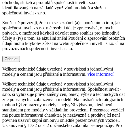
obchodu, služeb a produktů společnosti invelt - s.r.o.
identifikovaných na základě využívání produktů a služeb
společnosti invelt - s.r.o.
Současně potvrzuji, že jsem se seznámil(a) s poučením o tom, jak
společnost invelt - s.r.o. mé osobní údaje zpracovává, o mých
právech, o možnosti kdykoli odvolat tento souhlas pro jednotlivé
účely a (iv) o tom, že aktuální znění Poučení o zpracování osobních
údajů mohu kdykoliv získat na webu společnosti invelt - s.r.o. či na
provozovnách společnosti invelt - s.r.o.
Odeslat
Veškeré technické údaje uvedené v souvislosti s jednotlivými
modely a cenami jsou přibližné a informativní.
více informací
Veškeré technické údaje uvedené v souvislosti s jednotlivými
modely a cenami jsou přibližné a informativní. Společnost invelt -
s.r.o. si vyhrazuje právo změny cen, barev, výbav a technických dat
zde popsaných a zobrazených modelů. Na ilustračních fotografiích
mohou být zobrazeny modely s nejvyšší výbavou, která není
standardem pro modely v základním provedení. Prezentace vozidel
má pouze informativní charakter, je nezávazná a prodávající není
povinen uzavřít kupní smlouvu ohledně prezentovaných vozidel.
Ustanovení § 1732 odst.2 občanského zákoníku se nepoužije. Pro