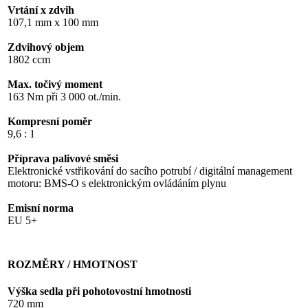
Vrtání x zdvih
107,1 mm x 100 mm
Zdvihový objem
1802 ccm
Max. točivý moment
163 Nm při 3 000 ot./min.
Kompresní poměr
9,6 : 1
Příprava palivové směsi
Elektronické vstřikování do sacího potrubí / digitální management
motoru: BMS-O s elektronickým ovládáním plynu
Emisní norma
EU 5+
ROZMĚRY / HMOTNOST
Výška sedla při pohotovostní hmotnosti
720 mm