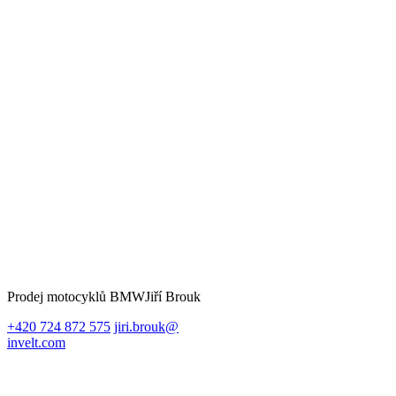
Prodej motocyklů BMW
Jiří Brouk
+420 724 872 575
jiri.brouk@
invelt.com