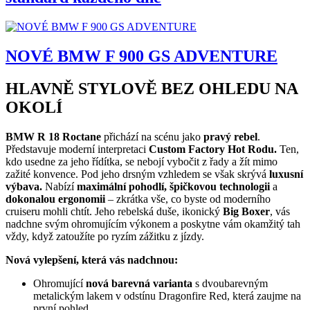
NOVÉ BMW F 900 GS ADVENTURE
HLAVNĚ STYLOVĚ BEZ OHLEDU NA
OKOLÍ
BMW R 18 Roctane
přichází na scénu jako
pravý rebel
.
Představuje moderní interpretaci
Custom Factory Hot Rodu.
Ten,
kdo usedne za jeho řídítka, se nebojí vybočit z řady a žít mimo
zažité konvence. Pod jeho drsným vzhledem se však skrývá
luxusní
výbava.
Nabízí
maximální pohodlí, špičkovou technologii
a
dokonalou ergonomii
– zkrátka vše, co byste od moderního
cruiseru mohli chtít. Jeho rebelská duše, ikonický
Big Boxer
, vás
nadchne svým ohromujícím výkonem a poskytne vám okamžitý tah
vždy, když zatoužíte po ryzím zážitku z jízdy.
Nová vylepšení, která vás nadchnou:
Ohromující
nová barevná varianta
s dvoubarevným
metalickým lakem v odstínu Dragonfire Red, která zaujme na
první pohled.