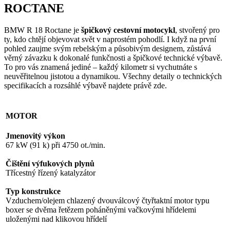
ROCTANE
BMW R 18 Roctane je
špičkový cestovní motocykl
, stvořený pro
ty, kdo chtějí objevovat svět v naprostém pohodlí. I když na první
pohled zaujme svým rebelským a působivým designem, zůstává
věrný závazku k dokonalé funkčnosti a špičkové technické výbavě.
To pro vás znamená jediné – každý kilometr si vychutnáte s
neuvěřitelnou jistotou a dynamikou. Všechny detaily o technických
specifikacích a rozsáhlé výbavě najdete právě zde.
MOTOR
Jmenovitý výkon
67 kW (91 k) při 4750 ot./min.
Čištění výfukových plynů
Třícestný řízený katalyzátor
Typ konstrukce
Vzduchem/olejem chlazený dvouválcový čtyřtaktní motor typu
boxer se dvěma řetězem poháněnými vačkovými hřídelemi
uloženými nad klikovou hřídelí