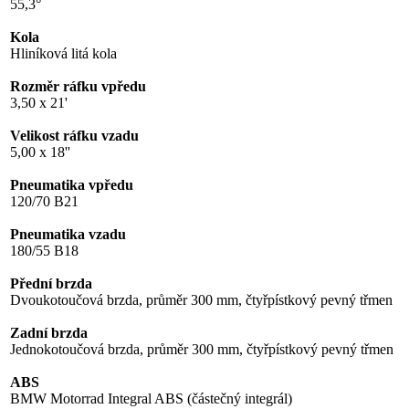
55,3°
Kola
Hliníková litá kola
Rozměr ráfku vpředu
3,50 x 21'
Velikost ráfku vzadu
5,00 x 18''
Pneumatika vpředu
120/70 B21
Pneumatika vzadu
180/55 B18
Přední brzda
Dvoukotoučová brzda, průměr 300 mm, čtyřpístkový pevný třmen
Zadní brzda
Jednokotoučová brzda, průměr 300 mm, čtyřpístkový pevný třmen
ABS
BMW Motorrad Integral ABS (částečný integrál)