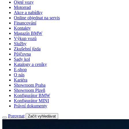
Ojeté vozy
Motorrad
Akce a nabídky
Online objednat na servis
Financování
Kontakty
Magazín BMW
Výkup vozů
Služby
Zkušební jízda
Půjčovna
Sady kol
Katalogy a ceníky
E-shop
O nás
Kariéra
Showroom Praha
Showroom Plzeň
Konfigurátor BMW
Konfigurátor MINI
Právní dokumenty
Porovnat
Začít vyhledávat