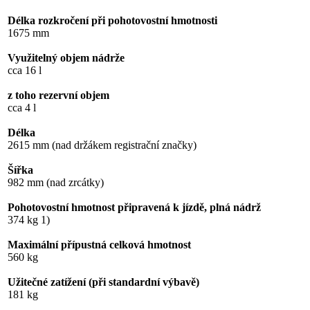
Délka rozkročení při pohotovostní hmotnosti
1675 mm
Využitelný objem nádrže
cca 16 l
z toho rezervní objem
cca 4 l
Délka
2615 mm (nad držákem registrační značky)
Šířka
982 mm (nad zrcátky)
Pohotovostní hmotnost připravená k jízdě, plná nádrž
374 kg 1)
Maximální přípustná celková hmotnost
560 kg
Užitečné zatížení (při standardní výbavě)
181 kg