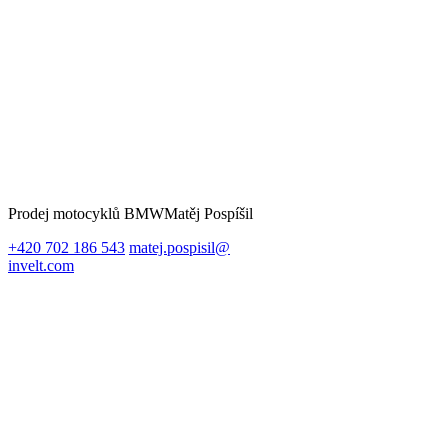
Prodej motocyklů BMW
Matěj Pospíšil
+420 702 186 543
matej.pospisil@
invelt.com