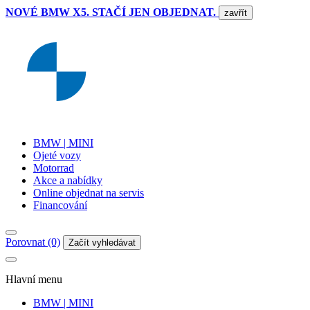
NOVÉ BMW X5. STAČÍ JEN OBJEDNAT.
zavřít
BMW | MINI
Ojeté vozy
Motorrad
Akce a nabídky
Online objednat na servis
Financování
Porovnat (0)
Začít vyhledávat
Hlavní menu
BMW | MINI