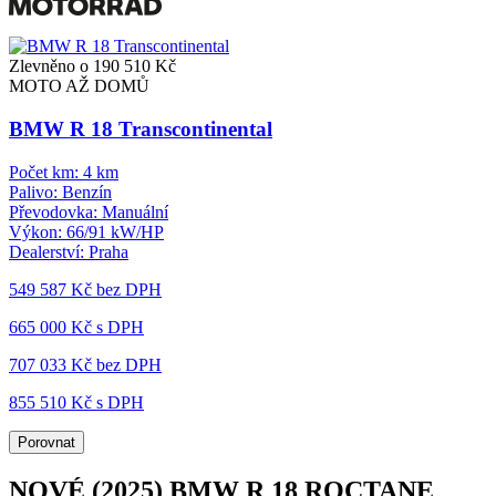
Zlevněno o 190 510 Kč
MOTO AŽ DOMŮ
BMW R 18 Transcontinental
Počet km:
4 km
Palivo:
Benzín
Převodovka:
Manuální
Výkon:
66/91 kW/HP
Dealerství:
Praha
549 587 Kč
bez DPH
665 000 Kč s DPH
707 033 Kč
bez DPH
855 510 Kč s DPH
Porovnat
NOVÉ (2025) BMW R 18 ROCTANE