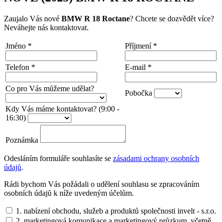
Zaujalo Vás nové
BMW R 18 Roctane
? Chcete se dozvědět více?
Neváhejte nás kontaktovat.
Jméno
*
Příjmení
*
Telefon
*
E-mail
*
Co pro Vás můžeme udělat?
Pobočka
Kdy Vás máme kontaktovat? (9:00 -
16:30)
Poznámka
Odesláním formuláře souhlasíte se
zásadami ochrany osobních
údajů
.
Rádi bychom Vás požádali o udělení souhlasu se zpracováním
osobních údajů k níže uvedeným účelům.
1. nabízení obchodu, služeb a produktů společnosti invelt - s.r.o.
2. marketingová komunikace a marketingový průzkum, včetně