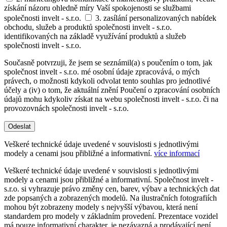
získání názoru ohledně míry Vaší spokojenosti se službami
společnosti invelt - s.r.o.
3. zasílání personalizovaných nabídek
obchodu, služeb a produktů společnosti invelt - s.r.o.
identifikovaných na základě využívání produktů a služeb
společnosti invelt - s.r.o.
Současně potvrzuji, že jsem se seznámil(a) s poučením o tom, jak
společnost invelt - s.r.o. mé osobní údaje zpracovává, o mých
právech, o možnosti kdykoli odvolat tento souhlas pro jednotlivé
účely a (iv) o tom, že aktuální znění Poučení o zpracování osobních
údajů mohu kdykoliv získat na webu společnosti invelt - s.r.o. či na
provozovnách společnosti invelt - s.r.o.
Odeslat
Veškeré technické údaje uvedené v souvislosti s jednotlivými
modely a cenami jsou přibližné a informativní.
více informací
Veškeré technické údaje uvedené v souvislosti s jednotlivými
modely a cenami jsou přibližné a informativní. Společnost invelt -
s.r.o. si vyhrazuje právo změny cen, barev, výbav a technických dat
zde popsaných a zobrazených modelů. Na ilustračních fotografiích
mohou být zobrazeny modely s nejvyšší výbavou, která není
standardem pro modely v základním provedení. Prezentace vozidel
má pouze informativní charakter, je nezávazná a prodávající není