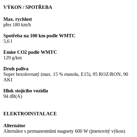
VÝKON / SPOTŘEBA
Max. rychlost
přes 180 km/h
Spotřeba na 100 km podle WMTC
5,6 l
Emise CO2 podle WMTC
129 g/km
Druh paliva
Super bezolovnatý (max. 15 % etanolu, E15), 95 ROZ/RON, 90
AKI
Hluk stojícího vozidla
94 dB(A)
ELEKTROINSTALACE
Alternátor
Alternátor s permanentními magnety 600 W (jmenovitý výkon)