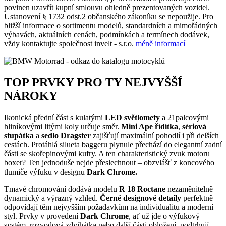
povinen uzavřít kupní smlouvu ohledně prezentovaných vozidel.
Ustanovení § 1732 odst.2 občanského zákoníku se nepoužije. Pro
bližší informace o sortimentu modelů, standardních a mimořádných
výbavách, aktuálních cenách, podmínkách a termínech dodávek,
vždy kontaktujte společnost invelt - s.r.o.
méně informací
TOP PRVKY PRO TY NEJVYŠŠÍ
NÁROKY
Ikonická přední část s kulatými
LED světlomety
a 21palcovými
hliníkovými litými koly určuje směr.
Mini Ape řídítka
,
sériová
stupátka
a
sedlo Dragster
zajišťují maximální pohodlí i při delších
cestách. Protáhlá silueta baggeru plynule přechází do elegantní zadní
části se skořepinovými kufry. A ten charakteristický zvuk motoru
boxer? Ten jednoduše nejde přeslechnout – obzvlášť z koncového
tlumiče výfuku v designu
Dark Chrome.
Tmavé chromování dodává modelu
R 18 Roctane
nezaměnitelně
dynamický a výrazný vzhled.
Černé designové detaily
perfektně
odpovídají těm nejvyšším požadavkům na individualitu a moderní
styl. Prvky v provedení
Dark Chrome
, ať už jde o výfukový
systém, rozvodová zdvihátka nebo další části obložení, podtrhují