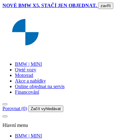
NOVÉ BMW X5. STAČÍ JEN OBJEDNAT.
zavřít
BMW | MINI
Ojeté vozy
Motorrad
Akce a nabídky
Online objednat na servis
Financování
Porovnat (0)
Začít vyhledávat
Hlavní menu
BMW | MINI