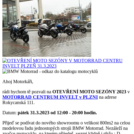
Ahoj Motorkáři,
rádi bychom tě pozvali na
OTEVŘENÍ MOTO SEZÓNY 2023
v
MOTORRAD CENTRUM INVELT v PLZNI
na adrese
Rokycanská 111.
Datum:
pátek 31.3.2023 od 12:00 - 20:00 hodin.
Přijeď se podívat do nového showroomu o velikost 800m2 na celou
modelovou řadu jednostopých strojů BMW Motorrad. Nezáleží na
značce motocyklu, na kterém přijedeš, vezmi klidně i rikšu :-D,