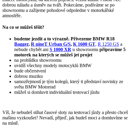
dobrou náladu a úsměv na tváři. Pokecáme, podíváme se po
showroomu a zažijeme pohodové odpoledne v motorkářské
atmosféře.
Na co se můžeš těšit?
budeme jezdit a to výrazně. Přivezeme BMW R18
Bagger
,
R nineT Urban G/S
,
K 1600 GT
,
R 1250 GS
a
nebude chybět ani
S 1000 XR
u showroomu
připravíme 5
motorek na kterých se můžeš jet projet
na prohlídku showroomu
uvidíš všechny modely motocyklů BMW
bude občerstvení
dobrou muziku
samozřejmostí je tým kolegů, který ti představí novinky ze
světa BMW Motorrad
můžeš si domluvit individuální testovací jízdu
Víš, že nebudeš stíhat časové sloty na testovací jízdy a přesto chceš
mašinu vyzkoušet? Nevadí, přijeď, jak budeš moci a domluvíme se
na místě.