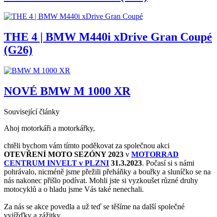
THE 4 | BMW M440i xDrive Gran Coupé
(G26)
NOVÉ BMW M 1000 XR
Související články
Ahoj motorkáři a motorkářky,
chtěli bychom vám tímto poděkovat za společnou akci
OTEVŘENÍ MOTO SEZÓNY 2023
v
MOTORRAD
CENTRUM INVELT v PLZNI
31.3.2023
. Počasí si s námi
pohrávalo, nicméně jsme přežili přeháňky a bouřky a sluníčko se na
nás nakonec přišlo podívat. Mohli jste si vyzkoušet různé druhy
motocyklů a o hladu jsme Vás také nenechali.
Za nás se akce povedla a už teď se těšíme na další společné
vyjížďky a zážitky.