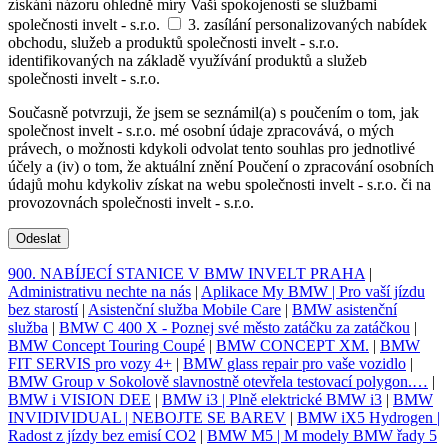
získání názoru ohledně míry Vaší spokojenosti se službami
společnosti invelt - s.r.o.
3. zasílání personalizovaných nabídek
obchodu, služeb a produktů společnosti invelt - s.r.o.
identifikovaných na základě využívání produktů a služeb
společnosti invelt - s.r.o.
Současně potvrzuji, že jsem se seznámil(a) s poučením o tom, jak
společnost invelt - s.r.o. mé osobní údaje zpracovává, o mých
právech, o možnosti kdykoli odvolat tento souhlas pro jednotlivé
účely a (iv) o tom, že aktuální znění Poučení o zpracování osobních
údajů mohu kdykoliv získat na webu společnosti invelt - s.r.o. či na
provozovnách společnosti invelt - s.r.o.
Odeslat
900. NABÍJECÍ STANICE V BMW INVELT PRAHA
|
Administrativu nechte na nás
|
Aplikace My BMW | Pro vaší jízdu
bez starostí
|
Asistenční služba Mobile Care
|
BMW asistenční
služba
|
BMW C 400 X - Poznej své město zatáčku za zatáčkou
|
BMW Concept Touring Coupé
|
BMW CONCEPT XM.
|
BMW
FIT SERVIS pro vozy 4+
|
BMW glass repair pro vaše vozidlo
|
BMW Group v Sokolově slavnostně otevřela testovací polygon.…
|
BMW i VISION DEE
|
BMW i3 | Plně elektrické BMW i3
|
BMW
INVIDIVIDUAL | NEBOJTE SE BAREV
|
BMW iX5 Hydrogen |
Radost z jízdy bez emisí CO2
|
BMW M5 | M modely BMW řady 5