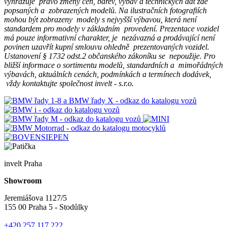
vyhrazuje právo změny cen, barev, výbav a technických dat zde
popsaných a zobrazených modelů. Na ilustračních fotografiích
mohou být zobrazeny modely s nejvyšší výbavou, která není
standardem pro modely v základním provedení. Prezentace vozidel
má pouze informativní charakter, je nezávazná a prodávající není
povinen uzavřít kupní smlouvu ohledně prezentovaných vozidel.
Ustanovení § 1732 odst.2 občanského zákoníku se nepoužije. Pro
bližší informace o sortimentu modelů, standardních a mimořádných
výbavách, aktuálních cenách, podmínkách a termínech dodávek,
vždy kontaktujte společnost invelt - s.r.o.
invelt Praha
Showroom
Jeremiášova 1127/5
155 00 Praha 5 - Stodůlky
+420 257 117 222