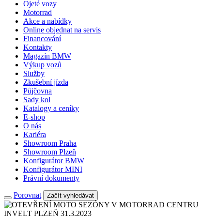
Ojeté vozy
Motorrad
Akce a nabídky
Online objednat na servis
Financování
Kontakty
Magazín BMW
Výkup vozů
Služby
Zkušební jízda
Půjčovna
Sady kol
Katalogy a ceníky
E-shop
O nás
Kariéra
Showroom Praha
Showroom Plzeň
Konfigurátor BMW
Konfigurátor MINI
Právní dokumenty
Porovnat
Začít vyhledávat