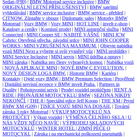
Sedan (F90)
|
BMW Motorrad service inclusive
|
BMW
ORIGINÁLNÍ LETNÍ PŘÍSLUŠENSTVÍ
|
BMW satelitní
vyhledávání
|
BMW service inclusive
|
BMW service - přehled
|
CITNOW. Zůstaňte v obraze
|
Diplomatic sales
|
Motorky BMW
Motorrad
|
Vozy BMW
|
Vozy MINI
|
HOT LINE
|
invelt e-shop
|
Katalogy a ceníky
|
Komisní prodej
|
MINI asistenční služba
|
MINI
Connected
|
MINI Cooper SE | NABITÉ VÁŠNÍ.
|
MINI JCW
Cabrio: Otevřená střecha, závodní srdce
|
MINI JOHN COOPER
WORKS | MINI VZRUŠENÍ NA MAXIMUM.
|
Objevte nabídku
vozů MINI Next a vyberte si svůj vysněný vůz
|
MINI prohlídky
|
MINI Service Inclusive
|
MINI servis
|
MINI údržba a opravy
|
MINI záruka
|
Nabídka pro členy vybraných komor.
|
Nabídka vozů
|
NOVÁ APLIKACE MINI
|
NOVÉ BMW C EVOLUTION.
|
NOVÝ DESIGN LOGA BMW.
|
Historie BMW
|
Kariéra
|
Kontakty
|
Ojeté vozy BMW | BMW Premium Selection | Prověřené
|
Digitální servisní recepce v BMW invelt Praha.
|
Partners in
Quality
|
Pohotovostní servis
|
Prodej vozidel protiúčtem
|
RENT A
RIDE | PRONÁJEM MOTOCYKLU BMW
|
SEZÓNA NIKDY
NEKONČÍ.
|
THE 8 | Speciální edice Jeff Koons
|
THE XM | První
BMW XM (G09)
|
TISÍCE VOZŮ MINI NA DOSAH.
|
Tovární
záruka 3 roky Motorrad
|
VÝKUP MOTOCYKLŮ NA
PROTIÚČET
|
Výkup vozidel
|
VÝMĚNA ČELNÍHO SKLA | U
NÁS VŽDY NĚCO NAVÍC
|
VÝPRODEJ SKLADOVÝCH
MOTOCYKLŮ
|
WINTER HOTEL | ZIMNÍ PÉČE O
MOTOCYKL
|
Záruka i na mechanická poškození pneumatik
|