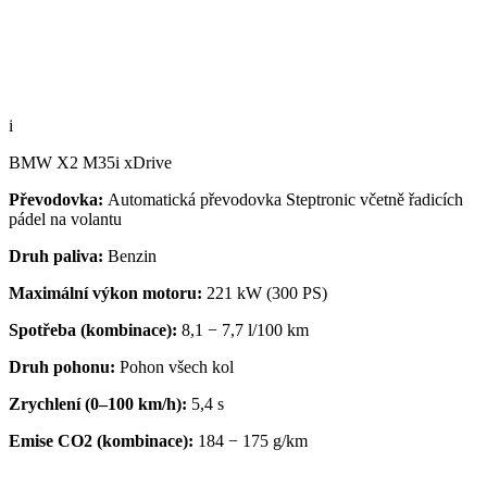
i
BMW X2 M35i xDrive
Převodovka:
Automatická převodovka Steptronic včetně řadicích
pádel na volantu
Druh paliva:
Benzin
Maximální výkon motoru:
221 kW (300 PS)
Spotřeba (kombinace):
8,1 − 7,7 l/100 km
Druh pohonu:
Pohon všech kol
Zrychlení (0–100 km/h):
5,4 s
Emise CO2 (kombinace):
184 − 175 g/km