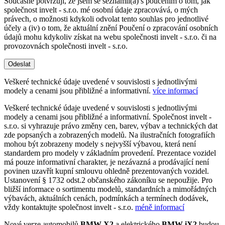
Současně potvrzuji, že jsem se seznámil(a) s poučením o tom, jak
společnost invelt - s.r.o. mé osobní údaje zpracovává, o mých
právech, o možnosti kdykoli odvolat tento souhlas pro jednotlivé
účely a (iv) o tom, že aktuální znění Poučení o zpracování osobních
údajů mohu kdykoliv získat na webu společnosti invelt - s.r.o. či na
provozovnách společnosti invelt - s.r.o.
Odeslat
Veškeré technické údaje uvedené v souvislosti s jednotlivými
modely a cenami jsou přibližné a informativní.
více informací
Veškeré technické údaje uvedené v souvislosti s jednotlivými
modely a cenami jsou přibližné a informativní. Společnost invelt -
s.r.o. si vyhrazuje právo změny cen, barev, výbav a technických dat
zde popsaných a zobrazených modelů. Na ilustračních fotografiích
mohou být zobrazeny modely s nejvyšší výbavou, která není
standardem pro modely v základním provedení. Prezentace vozidel
má pouze informativní charakter, je nezávazná a prodávající není
povinen uzavřít kupní smlouvu ohledně prezentovaných vozidel.
Ustanovení § 1732 odst.2 občanského zákoníku se nepoužije. Pro
bližší informace o sortimentu modelů, standardních a mimořádných
výbavách, aktuálních cenách, podmínkách a termínech dodávek,
vždy kontaktujte společnost invelt - s.r.o.
méně informací
Nové verze automobilů
BMW X2
a elektrického
BMW iX2
budou