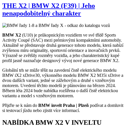
THE X2 | BMW X2 (F39) | Jeho
nenapodobitelný charakter
BMW X2
(U10) je průkopnickým vozidlem ve své třídě Sports
Activity Coupé (SAC) mezi prémiovými kompaktními automobily.
Aktuálně se představuje druhá generace tohoto modelu, která nabízí
zvýšenou míru originality, sportovní orientace a inovačních prvků.
Výrazně se zvětšily rozměry vozidla, a jeho charakteristický kupé
profil jasně naznačuje designový vývoj nové generace BMW X2.
Globální trh se může těšit na zavedení čistě elektrického modelu
BMW iX2 xDrive30, výkonného modelu BMW X2 M35i xDrive a
dvou dalších variant, jedné se zážehovým a druhé s vznětovým
motorem. Uvedení těchto modelů je plánováno na březen 2024.
Během léta 2024 bude nabídka rozšířena o další čistě elektrickou
variantu a model s vznětovým motorem.
Přijďte se k nám do
BMW invelt Praha | Plzeň
podívat a domluvit
si testovací jízdu nebo zjistit více informací.
NABÍDKA BMW X2 V INVELTU