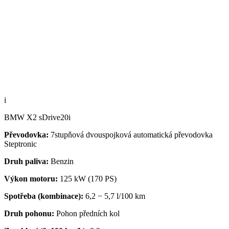
i
BMW X2 sDrive20i
Převodovka:
7stupňová dvouspojková automatická převodovka
Steptronic
Druh paliva:
Benzin
Výkon motoru:
125 kW (170 PS)
Spotřeba (kombinace):
6,2 − 5,7 l/100 km
Druh pohonu:
Pohon předních kol