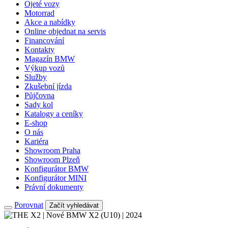
Ojeté vozy
Motorrad
Akce a nabídky
Online objednat na servis
Financování
Kontakty
Magazín BMW
Výkup vozů
Služby
Zkušební jízda
Půjčovna
Sady kol
Katalogy a ceníky
E-shop
O nás
Kariéra
Showroom Praha
Showroom Plzeň
Konfigurátor BMW
Konfigurátor MINI
Právní dokumenty
Porovnat
Začít vyhledávat