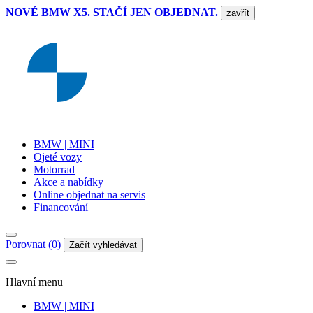
NOVÉ BMW X5. STAČÍ JEN OBJEDNAT.
zavřít
BMW | MINI
Ojeté vozy
Motorrad
Akce a nabídky
Online objednat na servis
Financování
Porovnat (0)
Začít vyhledávat
Hlavní menu
BMW | MINI