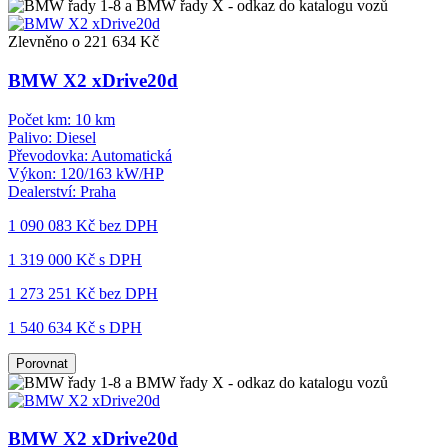
Zlevněno o 221 634 Kč
BMW X2 xDrive20d
Počet km:
10 km
Palivo:
Diesel
Převodovka:
Automatická
Výkon:
120/163 kW/HP
Dealerství:
Praha
1 090 083 Kč
bez DPH
1 319 000 Kč s DPH
1 273 251 Kč
bez DPH
1 540 634 Kč s DPH
Porovnat
BMW X2 xDrive20d