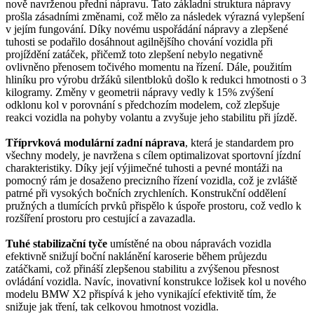
nově navrženou přední nápravu. Tato základní struktura nápravy
prošla zásadními změnami, což mělo za následek výrazná vylepšení
v jejím fungování. Díky novému uspořádání nápravy a zlepšené
tuhosti se podařilo dosáhnout agilnějšího chování vozidla při
projíždění zatáček, přičemž toto zlepšení nebylo negativně
ovlivněno přenosem točivého momentu na řízení. Dále, použitím
hliníku pro výrobu držáků silentbloků došlo k redukci hmotnosti o 3
kilogramy. Změny v geometrii nápravy vedly k 15% zvýšení
odklonu kol v porovnání s předchozím modelem, což zlepšuje
reakci vozidla na pohyby volantu a zvyšuje jeho stabilitu při jízdě.
Tříprvková modulární zadní náprava
, která je standardem pro
všechny modely, je navržena s cílem optimalizovat sportovní jízdní
charakteristiky. Díky její výjimečné tuhosti a pevné montáži na
pomocný rám je dosaženo precizního řízení vozidla, což je zvláště
patrné při vysokých bočních zrychleních. Konstrukční oddělení
pružných a tlumících prvků přispělo k úspoře prostoru, což vedlo k
rozšíření prostoru pro cestující a zavazadla.
Tuhé stabilizační tyče
umístěné na obou nápravách vozidla
efektivně snižují boční naklánění karoserie během průjezdu
zatáčkami, což přináší zlepšenou stabilitu a zvýšenou přesnost
ovládání vozidla. Navíc, inovativní konstrukce ložisek kol u nového
modelu BMW X2 přispívá k jeho vynikající efektivitě tím, že
snižuje jak tření, tak celkovou hmotnost vozidla.