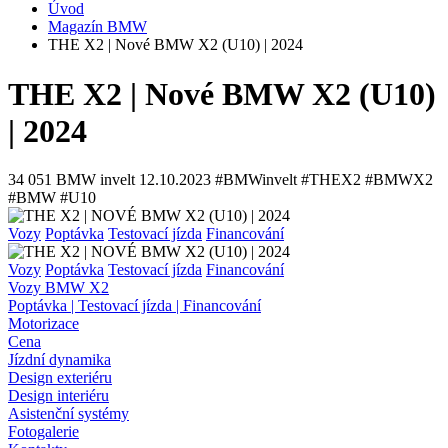
Úvod
Magazín BMW
THE X2 | Nové BMW X2 (U10) | 2024
THE X2 | Nové BMW X2 (U10)
| 2024
34 051
BMW invelt
12.10.2023
#BMWinvelt #THEX2 #BMWX2
#BMW #U10
Vozy
Poptávka
Testovací jízda
Financování
Vozy
Poptávka
Testovací jízda
Financování
Vozy BMW X2
Poptávka | Testovací jízda | Financování
Motorizace
Cena
Jízdní dynamika
Design exteriéru
Design interiéru
Asistenční systémy
Fotogalerie