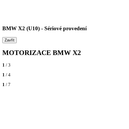
BMW X2 (U10) - Sériové provedení
Zavřít
MOTORIZACE BMW X2
1
/ 3
1
/ 4
1
/ 7