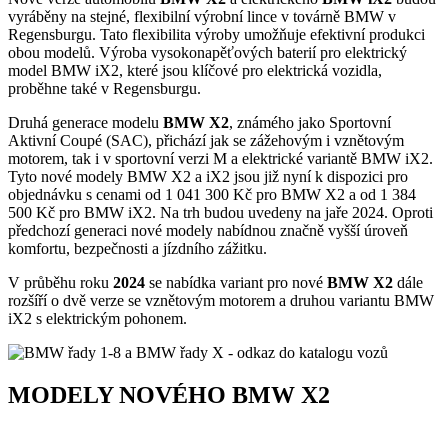
vyráběny na stejné, flexibilní výrobní lince v továrně BMW v
Regensburgu. Tato flexibilita výroby umožňuje efektivní produkci
obou modelů. Výroba vysokonapěťových baterií pro elektrický
model BMW iX2, které jsou klíčové pro elektrická vozidla,
proběhne také v Regensburgu.
Druhá generace modelu
BMW X2
, známého jako Sportovní
Aktivní Coupé (SAC), přichází jak se zážehovým i vznětovým
motorem, tak i v sportovní verzi M a elektrické variantě BMW iX2.
Tyto nové modely BMW X2 a iX2 jsou již nyní k dispozici pro
objednávku s cenami od 1 041 300 Kč pro BMW X2 a od 1 384
500 Kč pro BMW iX2. Na trh budou uvedeny na jaře 2024. Oproti
předchozí generaci nové modely nabídnou značně vyšší úroveň
komfortu, bezpečnosti a jízdního zážitku.
V průběhu roku
2024
se nabídka variant pro nové
BMW X2
dále
rozšíří o dvě verze se vznětovým motorem a druhou variantu BMW
iX2 s elektrickým pohonem.
MODELY NOVÉHO BMW X2