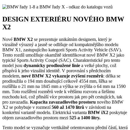
DESIGN EXTERIÉRU
NOVÉHO BMW
X2
Nové
BMW X2
se prezentuje unikátním designem, který je
vizuálně výrazný a jasně se odlišuje od kompaktnějšího modelu
BMW X1, zastupujícího kategorii Sports Activity Vehicle (SAV).
Tento rozdíl umožňuje okamžitě identifikovat nové BMW X2 jako
typické Sports Activity Coupé (SAC). Charakteristické pro tento
model jsou
dynamicky prodloužené linie
a velké plochy, což
přispívá k jeho vizuální identitě. V porovnání s předchozím
modelem,
nové BMW X2 vykazuje zvýšení rozměrů
: délka se
prodloužila o 194 mm dosahující celkově 4554 mm, šířka se
rozšířila o 21 mm na 1845 mm a výška se zvýšila o 64 mm na 1590
mm. Toto rozšíření rozměrů vede k většímu rozvoru a širšímu
rozchodu kol, což přináší více prostoru jak pro pět cestujících, tak
pro zavazadla.
Kapacita zavazadlového prostoru
nového BMW
X2 se pohybuje v rozmezí
560 až 1470 litrů
v závislosti na
konkrétní variantě modelu. Elektrická varianta
BMW iX2
poskytuje
objem zavazadlového prostoru mezi
525 a 1400 litry.
Tento model se vyznačuje vertikálně orientovanou přední částí, která