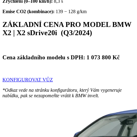
Zrychlení (0–100 km/h):
8,3 s
Emise CO2 (kombinace):
139 − 128 g/km
ZÁKLADNÍ CENA PRO MODEL BMW
X2 | X2 sDrive20i (Q3/2024)
Cena základního modelu s DPH:
1 073 800
Kč
KONFIGUROVAT VŮZ
*Odkaz vede na stránku konfigurátoru, který Vám vygeneruje
nabídku, pak se nezapomeňte vrátit k BMW invelt.