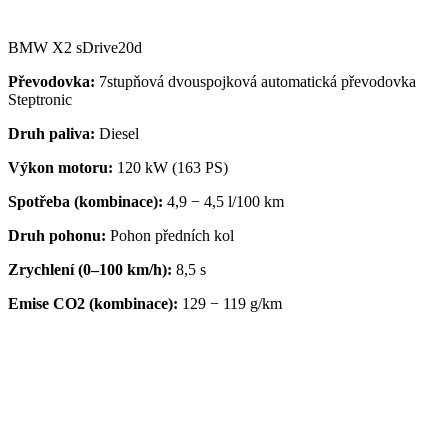
BMW X2 sDrive20d
Převodovka:
7stupňová dvouspojková automatická převodovka
Steptronic
Druh paliva:
Diesel
Výkon motoru:
120 kW (163 PS)
Spotřeba (kombinace):
4,9 − 4,5 l/100 km
Druh pohonu:
Pohon předních kol
Zrychlení (0–100 km/h):
8,5 s
Emise CO2 (kombinace):
129 − 119 g/km