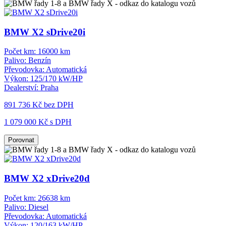
BMW X2 sDrive20i
Počet km:
16000 km
Palivo:
Benzín
Převodovka:
Automatická
Výkon:
125/170 kW/HP
Dealerství:
Praha
891 736 Kč
bez DPH
1 079 000 Kč s DPH
Porovnat
BMW X2 xDrive20d
Počet km:
26638 km
Palivo:
Diesel
Převodovka:
Automatická
Výkon:
120/163 kW/HP