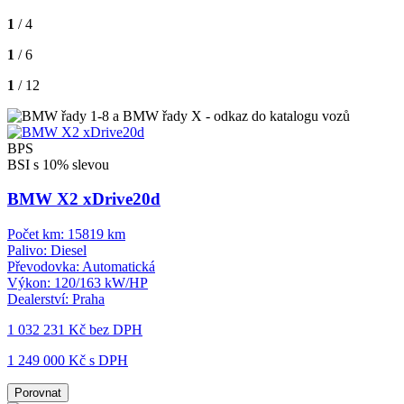
1
/ 4
1
/ 6
1
/ 12
BPS
BSI s 10% slevou
BMW X2 xDrive20d
Počet km:
15819 km
Palivo:
Diesel
Převodovka:
Automatická
Výkon:
120/163 kW/HP
Dealerství:
Praha
1 032 231 Kč
bez DPH
1 249 000 Kč s DPH
Porovnat