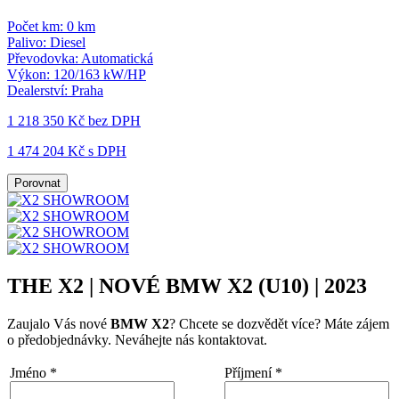
Počet km:
0 km
Palivo:
Diesel
Převodovka:
Automatická
Výkon:
120/163 kW/HP
Dealerství:
Praha
1 218 350 Kč
bez DPH
1 474 204 Kč s DPH
Porovnat
THE X2 | NOVÉ BMW X2 (U10) | 2023
Zaujalo Vás nové
BMW X2
? Chcete se dozvědět více? Máte zájem
o předobjednávky. Neváhejte nás kontaktovat.
Jméno
*
Příjmení
*