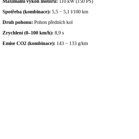
Maximální výkon motoru:
110 kW (150 PS)
Spotřeba (kombinace):
5,5 − 5,1 l/100 km
Druh pohonu:
Pohon předních kol
Zrychlení (0–100 km/h):
8,9 s
Emise CO2 (kombinace):
143 − 133 g/km