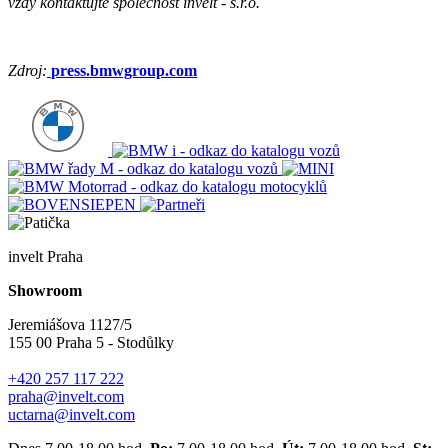
vždy kontaktujte společnost invelt - s.r.o.
Zdroj:
press.bmwgroup.com
invelt Praha
Showroom
Jeremiášova 1127/5
155 00 Praha 5 - Stodůlky
+420 257 117 222
praha@invelt.com
uctarna@invelt.com