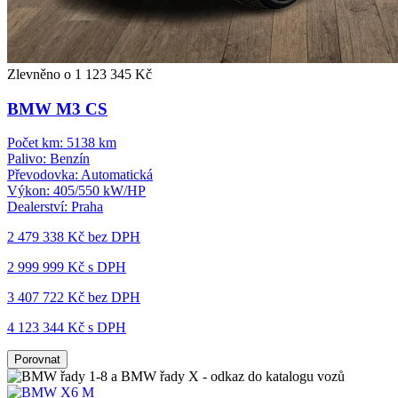
Zlevněno o 1 123 345 Kč
BMW M3 CS
Počet km:
5138 km
Palivo:
Benzín
Převodovka:
Automatická
Výkon:
405/550 kW/HP
Dealerství:
Praha
2 479 338 Kč
bez DPH
2 999 999 Kč s DPH
3 407 722 Kč
bez DPH
4 123 344 Kč s DPH
Porovnat