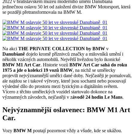
2022 v bratislavském muzeu moderního umění Danubiana
jedinečnou oslavu 50 let od založení divize BMW Motorsport, která
se později přetransformovala na BMW M.
Na akci
THE PRIVATE COLLECTION
by
BMW
v
Danubianě
dojelo kromě příznivců značky a milovníků umění i
několik vzácných automobilů. Největší hvězdou bylo ikonické
BMW M1 Art Car
. Historie vozů
BMW Art Car sahá do roku
1975 a jde o kolekci 19 vozů BMW
, na nichž se umělecky
projevili nejvýznamnější umělci dané doby. Nejčastěji je pomalovali,
ale najdou se i takové výtvory, které jsou sochami nebo posouvají
výsledné dílo do prostoru mezi fyzickým a digitálním světem.
Vícero z těchto uměleckých vozidel startovalo dokonce na
významných závodech, nejčastěji v z
ávodě 24 hodin Le Mans
.
Nejvýznamnější oslavenec: BMW M1 Art
Car.
Vozy
BMW M
poutají pozornost vždy a všude, kde se ukážou.