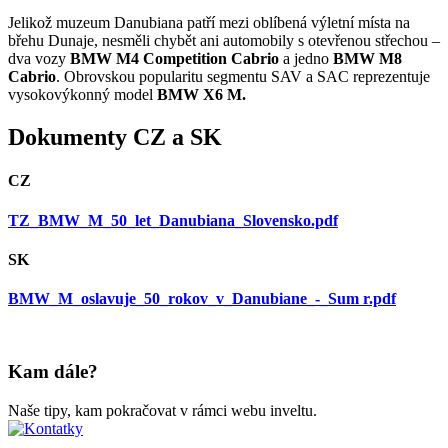
Jelikož muzeum Danubiana patří mezi oblíbená výletní místa na
břehu Dunaje, nesměli chybět ani automobily s otevřenou střechou –
dva vozy
BMW M4 Competition Cabrio
a jedno
BMW M8
Cabrio
. Obrovskou popularitu segmentu SAV a SAC reprezentuje
vysokovýkonný model
BMW X6 M.
Dokumenty CZ a SK
CZ
TZ_BMW_M_50_let_Danubiana_Slovensko.pdf
SK
BMW_M_oslavuje_50_rokov_v_Danubiane_-_Sum r.pdf
Kam dále?
Naše tipy, kam pokračovat v rámci webu inveltu.