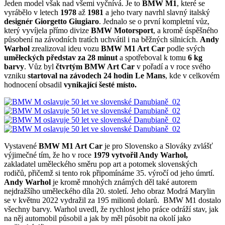
Jeden model však nad všemi vyčnívá. Je to
BMW M1
, které se
vyrábělo v letech
1978
až
1981
a jeho tvary navrhl slavný italský
designér Giorgetto Giugiaro
. Jednalo se o první kompletní vůz,
který vyvíjela přímo divize
BMW Motorsport
, a kromě úspěšného
působení na závodních tratích uchvátil i na běžných silnicích.
Andy
Warhol
zrealizoval ideu vozu
BMW M1 Art Car
podle svých
uměleckých představ za 28 minut
a spotřeboval k tomu
6 kg
barvy
. Vůz byl
čtvrtým BMW Art Car
v pořadí a v roce svého
vzniku
startoval na závodech 24 hodin Le Mans
, kde v celkovém
hodnocení obsadil
vynikající šesté místo.
Vystavené
BMW M1 Art Car
je pro Slovensko a Slováky zvlášť
výjimečné tím, že ho v roce
1979 vytvořil Andy Warhol,
zakladatel uměleckého směru pop art a potomek slovenských
rodičů, přičemž si tento rok připomínáme 35. výročí od jeho úmrtí.
Andy Warhol
je kromě mnohých známých děl také autorem
nejdražšího uměleckého díla 20. století. Jeho obraz Modrá Marylin
se v květnu 2022 vydražil za 195 milionů dolarů. BMW M1 dostalo
všechny barvy. Warhol uvedl, že rychlost jeho práce odráží stav, jak
na něj automobil působil a jak by měl působit na okolí jako