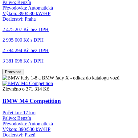
Palivo:
Benzín
Převodovka:
Automatická
Výkon:
390/530 kW/HP
Dealerství:
Praha
2 475 207 Kč
bez DPH
2 995 000 Kč s DPH
2 794 294 Kč
bez DPH
3 381 096 Kč s DPH
Porovnat
Zlevněno o 371 314 Kč
BMW M4 Competition
Počet km:
17 km
Palivo:
Benzín
Převodovka:
Automatická
Výkon:
390/530 kW/HP
Dealerství:
Plzeň