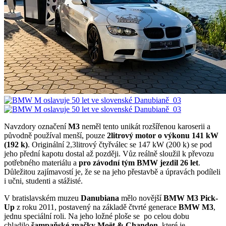
Navzdory označení
M3
neměl tento unikát rozšířenou karoserii a
původně používal menší, pouze
2litrový motor o výkonu 141 kW
(192 k)
. Originální 2,3litrový čtyřválec se 147 kW (200 k) se pod
jeho přední kapotu dostal až později. Vůz reálně sloužil k převozu
potřebného materiálu a
pro závodní tým BMW jezdil 26 let
.
Důležitou zajímavostí je, že se na jeho přestavbě a úpravách podíleli
i učni, studenti a stážisté.
V bratislavském muzeu
Danubiana
mělo novější
BMW M3 Pick-
Up
z roku 2011, postavený na základě čtvrté generace
BMW M3
,
jednu speciální roli. Na jeho ložné ploše se po celou dobu
chladilo
šampaňské značky Moët & Chandon,
které je