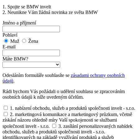
1. Spojte se BMW invelt
2. Neunikne Vám žádná novinka ze světa BMW
Jméno a příjmení
Pohlaví
Muž
Žena
E-mail
Máte BMW?
Odesláním formuláře souhlasíte se
zásadami ochrany osobních
údajů
.
Rádi bychom Vás požádali o udělení souhlasu se zpracováním
osobních údajů k níže uvedeným účelům.
1. nabízení obchodu, služeb a produktů společnosti invelt - s.r.o.
2. marketingová komunikace a marketingový průzkum, včetně
získání názoru ohledně míry Vaší spokojenosti se službami
společnosti invelt - s.r.o.
3. zasílání personalizovaných nabídek
obchodu, služeb a produktů společnosti invelt - s.r.o.
identifikovaných na základě využívání produktů a služeb