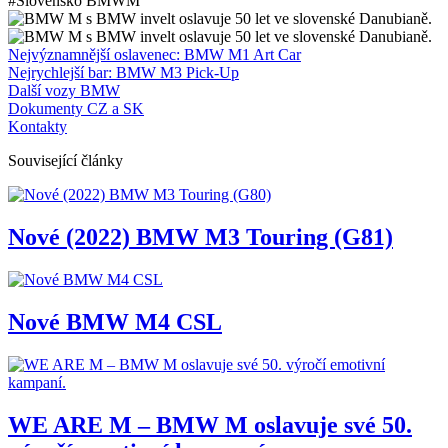
#Slovensko BMWM
Nejvýznamnější oslavenec: BMW M1 Art Car
Nejrychlejší bar: BMW M3 Pick-Up
Další vozy BMW
Dokumenty CZ a SK
Kontakty
Související články
Nové (2022) BMW M3 Touring (G81)
Nové BMW M4 CSL
WE ARE M – BMW M oslavuje své 50.