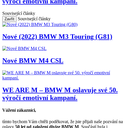
výročí emotivní kampaní.
Související články
Související články
Zavřít
Nové (2022) BMW M3 Touring (G81)
Nové BMW M4 CSL
WE ARE M – BMW M oslavuje své 50.
výročí emotivní kampaní.
Vážení zákazníci,
tímto bychom Vám chtěli poděkovat, že jste přijali naše pozvání na
oslavy
50 let od založení divize BMW M
. Součástí byla i