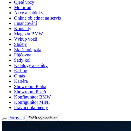
Ojeté vozy
Motorrad
Akce a nabídky
Online objednat na servis
Financování
Kontakty
Magazín BMW
Výkup vozů
Služby
Zkušební jízda
Půjčovna
Sady kol
Katalogy a ceníky
E-shop
O nás
Kariéra
Showroom Praha
Showroom Plzeň
Konfigurátor BMW
Konfigurátor MINI
Právní dokumenty
Porovnat
Začít vyhledávat