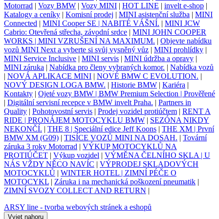
Motorrad
|
Vozy BMW
|
Vozy MINI
|
HOT LINE
|
invelt e-shop
|
Katalogy a ceníky
|
Komisní prodej
|
MINI asistenční služba
|
MINI
Connected
|
MINI Cooper SE | NABITÉ VÁŠNÍ.
|
MINI JCW
Cabrio: Otevřená střecha, závodní srdce
|
MINI JOHN COOPER
WORKS | MINI VZRUŠENÍ NA MAXIMUM.
|
Objevte nabídku
vozů MINI Next a vyberte si svůj vysněný vůz
|
MINI prohlídky
|
MINI Service Inclusive
|
MINI servis
|
MINI údržba a opravy
|
MINI záruka
|
Nabídka pro členy vybraných komor.
|
Nabídka vozů
|
NOVÁ APLIKACE MINI
|
NOVÉ BMW C EVOLUTION.
|
NOVÝ DESIGN LOGA BMW.
|
Historie BMW
|
Kariéra
|
Kontakty
|
Ojeté vozy BMW | BMW Premium Selection | Prověřené
|
Digitální servisní recepce v BMW invelt Praha.
|
Partners in
Quality
|
Pohotovostní servis
|
Prodej vozidel protiúčtem
|
RENT A
RIDE | PRONÁJEM MOTOCYKLU BMW
|
SEZÓNA NIKDY
NEKONČÍ.
|
THE 8 | Speciální edice Jeff Koons
|
THE XM | První
BMW XM (G09)
|
TISÍCE VOZŮ MINI NA DOSAH.
|
Tovární
záruka 3 roky Motorrad
|
VÝKUP MOTOCYKLŮ NA
PROTIÚČET
|
Výkup vozidel
|
VÝMĚNA ČELNÍHO SKLA | U
NÁS VŽDY NĚCO NAVÍC
|
VÝPRODEJ SKLADOVÝCH
MOTOCYKLŮ
|
WINTER HOTEL | ZIMNÍ PÉČE O
MOTOCYKL
|
Záruka i na mechanická poškození pneumatik
|
ZIMNÍ SVOZY COLLECT AND RETURN
|
ARSY line - tvorba webových stránek a eshopů
Vyjet nahoru