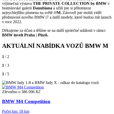
výjimečná výstava
THE PRIVATE COLLECTION by BMW
v
bratislavské galerii
Danubiana
a užili jste si přítomnost
nejrychlejšího písmena na světě
///M.
Zároveň jste mohli vidět
představení nového BMW i7 a další modely, které budou mít launch
v roce 2022.
Děkujeme za účast a těšíme se na další společné události v rámci
BMW invelt Praha | Plzeň.
AKTUÁLNÍ NABÍDKA VOZŮ BMW M
1
/ 2
1
/ 3
1
/ 5
Zlevněno o 386 096 Kč
BMW M4 Competition
Počet km:
18 km