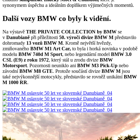
synonymem úspěchu a ideálním doplňkem výjimečných momentů.
Další vozy BMW co byly k vidění.
Na výstavě
THE PRIVATE COLLECTION
by
BMW
se
v
Danubianě
při příležitosti
50. výročí divize BMW M
představilo
dohromady
13 vozů BMW M
. Kromě největší hvězdy,
zmiňovaného
BMW M1 Art Car,
to byla i horká novinka v podobě
modelu
BMW 740d M Sport
, nebo legendární model
BMW 3.0
CSL (E9) z roku 1972
, který stál u zrodu divize
BMW
Motorsport
. Pozornosti neuniklo ani
BMW M3 Pick-Up
nebo
závodní
BMW M8 GTE
. Protože součástí divize
BMW M
jsou
také nejvýkonnější motocykly, představilo se rovněž unikátní
BMW
M 1000 RR
.