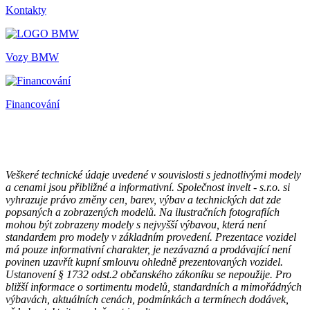
Kontakty
Vozy BMW
Financování
Veškeré technické údaje uvedené v souvislosti s jednotlivými modely
a cenami jsou přibližné a informativní. Společnost invelt - s.r.o. si
vyhrazuje právo změny cen, barev, výbav a technických dat zde
popsaných a zobrazených modelů. Na ilustračních fotografiích
mohou být zobrazeny modely s nejvyšší výbavou, která není
standardem pro modely v základním provedení. Prezentace vozidel
má pouze informativní charakter, je nezávazná a prodávající není
povinen uzavřít kupní smlouvu ohledně prezentovaných vozidel.
Ustanovení § 1732 odst.2 občanského zákoníku se nepoužije. Pro
bližší informace o sortimentu modelů, standardních a mimořádných
výbavách, aktuálních cenách, podmínkách a termínech dodávek,