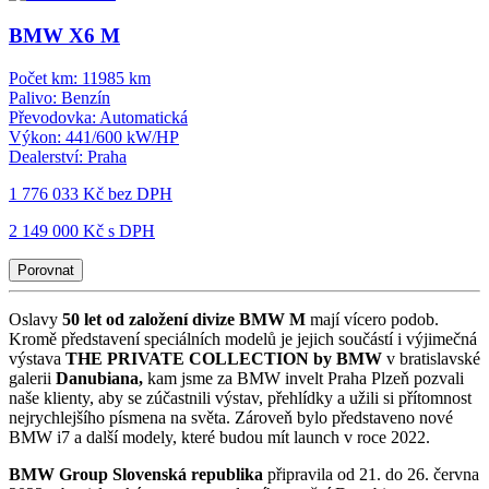
BMW X6 M
Počet km:
11985 km
Palivo:
Benzín
Převodovka:
Automatická
Výkon:
441/600 kW/HP
Dealerství:
Praha
1 776 033 Kč
bez DPH
2 149 000 Kč s DPH
Porovnat
Oslavy
50 let od založení divize BMW M
mají vícero podob.
Kromě představení speciálních modelů je jejich součástí i výjimečná
výstava
THE PRIVATE COLLECTION by BMW
v bratislavské
galerii
Danubiana,
kam jsme za BMW invelt Praha Plzeň pozvali
naše klienty, aby se zúčastnili výstav, přehlídky a užili si přítomnost
nejrychlejšího písmena na světa. Zároveň bylo představeno nové
BMW i7 a další modely, které budou mít launch v roce 2022.
BMW Group Slovenská republika
připravila od 21. do 26. června