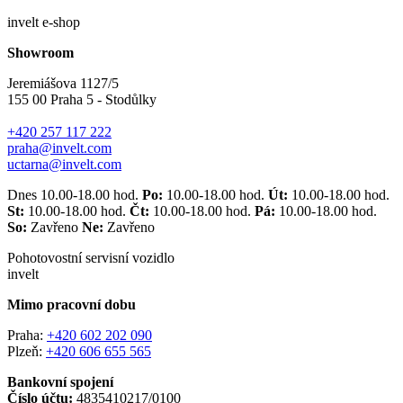
invelt e-shop
Showroom
Jeremiášova 1127/5
155 00 Praha 5 - Stodůlky
+420 257 117 222
praha@invelt.com
uctarna@invelt.com
Dnes 10.00-18.00 hod.
Po:
10.00-18.00 hod.
Út:
10.00-18.00 hod.
St:
10.00-18.00 hod.
Čt:
10.00-18.00 hod.
Pá:
10.00-18.00 hod.
So:
Zavřeno
Ne:
Zavřeno
Pohotovostní servisní vozidlo
invelt
Mimo pracovní dobu
Praha:
+420 602 202 090
Plzeň:
+420 606 655 565
Bankovní spojení
Číslo účtu:
4835410217/0100