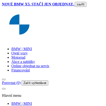
NOVÉ BMW X5. STAČÍ JEN OBJEDNAT.
zavřít
BMW | MINI
Ojeté vozy
Motorrad
Akce a nabídky
Online objednat na servis
Financování
Porovnat (0)
Začít vyhledávat
Hlavní menu
BMW | MINI