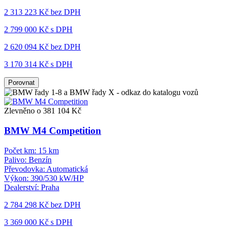
2 313 223 Kč
bez DPH
2 799 000 Kč s DPH
2 620 094 Kč
bez DPH
3 170 314 Kč s DPH
Porovnat
Zlevněno o 381 104 Kč
BMW M4 Competition
Počet km:
15 km
Palivo:
Benzín
Převodovka:
Automatická
Výkon:
390/530 kW/HP
Dealerství:
Praha
2 784 298 Kč
bez DPH
3 369 000 Kč s DPH