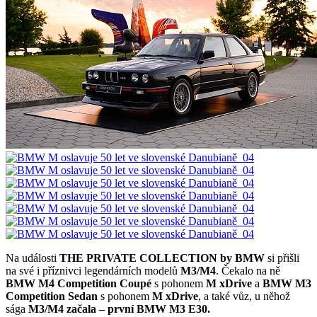
Na události
THE PRIVATE COLLECTION by BMW
si přišli
na své i příznivci legendárních modelů
M3/M4
. Čekalo na ně
BMW M4 Competition Coupé
s pohonem
M xDrive
a
BMW M3
Competition Sedan
s pohonem
M xDrive
, a také vůz, u něhož
sága
M3/M4 začala – první BMW M3 E30.