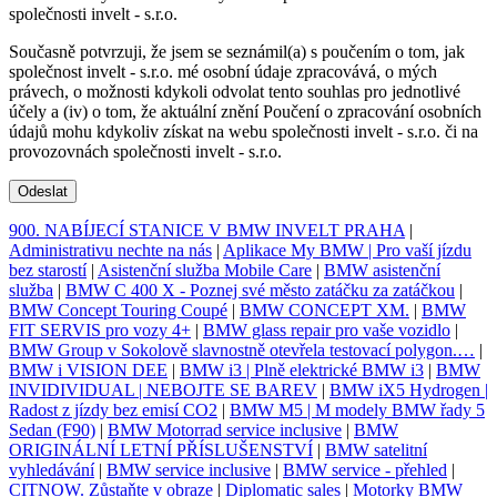
společnosti invelt - s.r.o.
Současně potvrzuji, že jsem se seznámil(a) s poučením o tom, jak
společnost invelt - s.r.o. mé osobní údaje zpracovává, o mých
právech, o možnosti kdykoli odvolat tento souhlas pro jednotlivé
účely a (iv) o tom, že aktuální znění Poučení o zpracování osobních
údajů mohu kdykoliv získat na webu společnosti invelt - s.r.o. či na
provozovnách společnosti invelt - s.r.o.
Odeslat
900. NABÍJECÍ STANICE V BMW INVELT PRAHA
|
Administrativu nechte na nás
|
Aplikace My BMW | Pro vaší jízdu
bez starostí
|
Asistenční služba Mobile Care
|
BMW asistenční
služba
|
BMW C 400 X - Poznej své město zatáčku za zatáčkou
|
BMW Concept Touring Coupé
|
BMW CONCEPT XM.
|
BMW
FIT SERVIS pro vozy 4+
|
BMW glass repair pro vaše vozidlo
|
BMW Group v Sokolově slavnostně otevřela testovací polygon.…
|
BMW i VISION DEE
|
BMW i3 | Plně elektrické BMW i3
|
BMW
INVIDIVIDUAL | NEBOJTE SE BAREV
|
BMW iX5 Hydrogen |
Radost z jízdy bez emisí CO2
|
BMW M5 | M modely BMW řady 5
Sedan (F90)
|
BMW Motorrad service inclusive
|
BMW
ORIGINÁLNÍ LETNÍ PŘÍSLUŠENSTVÍ
|
BMW satelitní
vyhledávání
|
BMW service inclusive
|
BMW service - přehled
|
CITNOW. Zůstaňte v obraze
|
Diplomatic sales
|
Motorky BMW