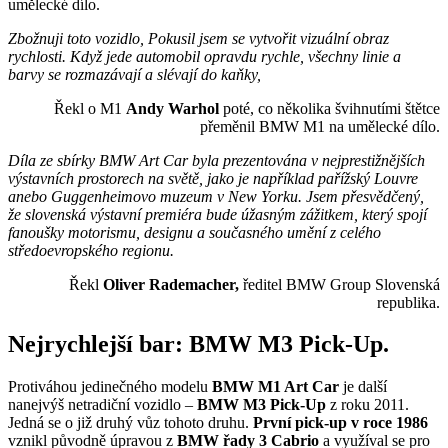
umělecké dílo.
Zbožnuji toto vozidlo,
Pokusil jsem se vytvořit vizuální obraz
rychlosti. Když jede automobil opravdu rychle, všechny linie a
barvy se rozmazávají a slévají do kaňky,
Řekl o M1
Andy Warhol
poté, co několika švihnutími štětce
přeměnil BMW M1 na umělecké dílo.
Díla ze sbírky BMW Art Car byla prezentována v nejprestižnějších
výstavních prostorech na světě, jako je například pařížský Louvre
anebo Guggenheimovo muzeum v New Yorku. Jsem přesvědčený,
že slovenská výstavní premiéra bude úžasným zážitkem, který spojí
fanoušky motorismu, designu a současného umění z celého
středoevropského regionu.
Řekl
Oliver Rademacher,
ředitel BMW Group Slovenská
republika.
Nejrychlejší bar: BMW M3 Pick-Up.
Protiváhou jedinečného modelu
BMW M1 Art Car
je další
nanejvýš netradiční vozidlo –
BMW M3 Pick-Up
z roku 2011.
Jedná se o již druhý vůz tohoto druhu.
První pick-up v roce 1986
vznikl původně úpravou z
BMW řady 3 Cabrio
a využíval se pro