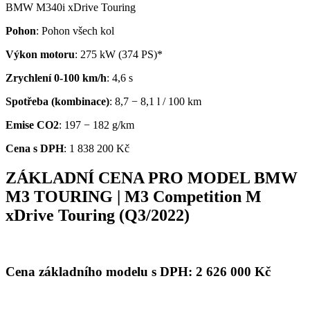
BMW M340i xDrive Touring
Pohon
: Pohon všech kol
Výkon motoru
: 275 kW (374 PS)*
Zrychlení 0-100 km/h
: 4,6 s
Spotřeba (kombinace)
: 8,7 − 8,1 l / 100 km
Emise CO2
: 197 − 182 g/km
Cena s DPH
: 1 838 200 Kč
ZÁKLADNÍ CENA PRO MODEL BMW
M3 TOURING | M3 Competition M
xDrive Touring (Q3/2022)
Cena základního modelu s DPH:
2 626 000
Kč