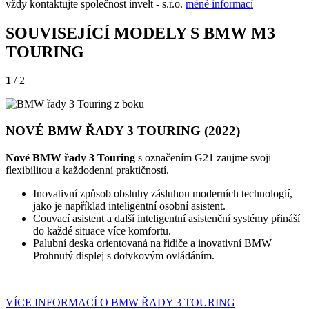
vždy kontaktujte společnost invelt - s.r.o.
méně informací
SOUVISEJÍCÍ MODELY S BMW M3
TOURING
1
/ 2
NOVÉ BMW ŘADY 3 TOURING (2022)
Nové BMW řady 3 Touring
s označením G21 zaujme svoji
flexibilitou a každodenní praktičností.
Inovativní způsob obsluhy zásluhou moderních technologií,
jako je například inteligentní osobní asistent.
Couvací asistent a další inteligentní asistenční systémy přináší
do každé situace více komfortu.
Palubní deska orientovaná na řidiče a inovativní BMW
Prohnutý displej s dotykovým ovládáním.
VÍCE INFORMACÍ O BMW ŘADY 3 TOURING