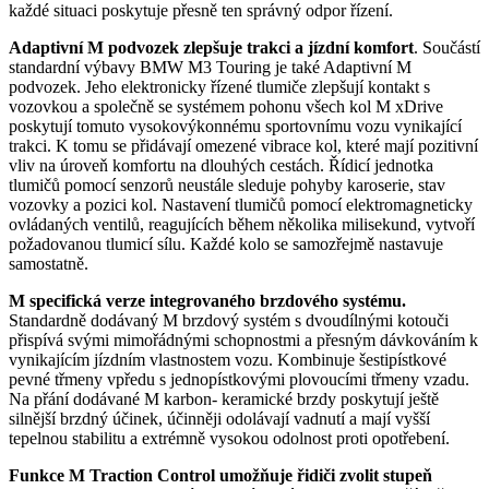
každé situaci poskytuje přesně ten správný odpor řízení.
Adaptivní M podvozek zlepšuje trakci a jízdní komfor
t
. Součástí
standardní výbavy BMW M3 Touring je také Adaptivní M
podvozek. Jeho elektronicky řízené tlumiče zlepšují kontakt s
vozovkou a společně se systémem pohonu všech kol M xDrive
poskytují tomuto vysokovýkonnému sportovnímu vozu vynikající
trakci. K tomu se přidávají omezené vibrace kol, které mají pozitivní
vliv na úroveň komfortu na dlouhých cestách. Řídicí jednotka
tlumičů pomocí senzorů neustále sleduje pohyby karoserie, stav
vozovky a pozici kol. Nastavení tlumičů pomocí elektromagneticky
ovládaných ventilů, reagujících během několika milisekund, vytvoří
požadovanou tlumicí sílu. Každé kolo se samozřejmě nastavuje
samostatně.
M specifická verze integrovaného brzdového systému.
Standardně dodávaný M brzdový systém s dvoudílnými kotouči
přispívá svými mimořádnými schopnostmi a přesným dávkováním k
vynikajícím jízdním vlastnostem vozu. Kombinuje šestipístkové
pevné třmeny vpředu s jednopístkovými plovoucími třmeny vzadu.
Na přání dodávané M karbon- keramické brzdy poskytují ještě
silnější brzdný účinek, účinněji odolávají vadnutí a mají vyšší
tepelnou stabilitu a extrémně vysokou odolnost proti opotřebení.
Funkce M Traction Control umožňuje řidiči zvolit stupeň