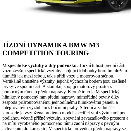
JÍZDNÍ DYNAMIKA BMW M3
COMPETITION TOURING
M specifické výztuhy a díly podvozku
. Torzní tuhost přední části
vozu zvyšují specifické výztuhy spojující klobouky horního uložení
tlumičů jak mezi sebou, tak s přídí vozu a motorovou stěnou.
Vertikálně umístěné výztuhy, jejichž výchozím bodem jsou zesílené
prvky ve spodní části A sloupků, spojují motorový prostor s
pomocným rámem přední nápravy. Kromě toho je M specifický
hliníkový pomocný rám přední nápravy mimořádně pevný díky
zespoda přišroubovanému jednodílnému hliníkovému panelu a
integrovaným výztuhám s bočními prahy. Střední a zadní část
karoserie je vyztužena pro tento model specifickými výztuhami pod
podlahou včetně příčné výztuhy, zpevnění zavazadlového prostoru a
na míru vyrobeného pomocného rámu zadní nápravy s pevným
uchycením do karoserie. M specifické provedení přední nápravy se