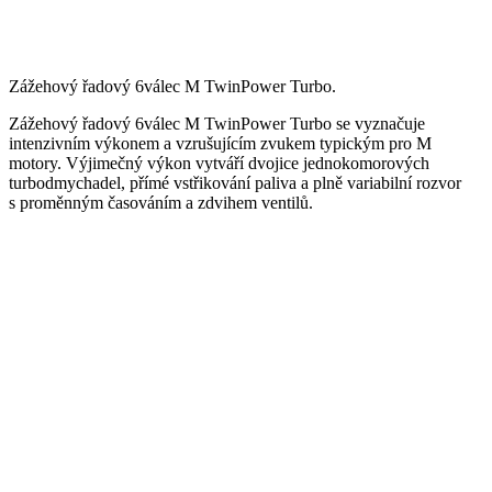
Zážehový řadový 6válec M TwinPower Turbo.
Zážehový řadový 6válec M TwinPower Turbo se vyznačuje
intenzivním výkonem a vzrušujícím zvukem typickým pro M
motory. Výjimečný výkon vytváří dvojice jednokomorových
turbodmychadel, přímé vstřikování paliva a plně variabilní rozvor
s proměnným časováním a zdvihem ventilů.