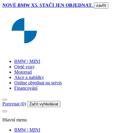
NOVÉ BMW X5. STAČÍ JEN OBJEDNAT.
zavřít
BMW | MINI
Ojeté vozy
Motorrad
Akce a nabídky
Online objednat na servis
Financování
Porovnat (0)
Začít vyhledávat
Hlavní menu
BMW | MINI