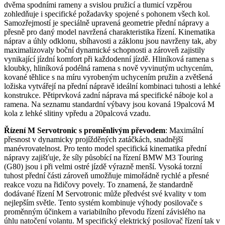
dvěma spodními rameny a svislou pružicí a tlumicí vzpěrou
zohledňuje i specifické požadavky spojené s pohonem všech kol.
Samozřejmostí je speciálně upravená geometrie přední nápravy a
přesně pro daný model navržená charakteristika řízení. Kinematika
náprav a úhly odklonu, sbíhavosti a záklonu jsou navrženy tak, aby
maximalizovaly boční dynamické schopnosti a zároveň zajistily
vynikající jízdní komfort při každodenní jízdě. Hliníková ramena s
kloubky, hliníková podélná ramena s nově vyvinutým uchycením,
kované těhlice s na míru vyrobeným uchycením pružin a zvětšená
ložiska vytvářejí na přední nápravě ideální kombinaci tuhosti a lehké
konstrukce. Pětiprvková zadní náprava má specifické náboje kol a
ramena. Na seznamu standardní výbavy jsou kovaná 19palcová M
kola z lehké slitiny vpředu a 20palcová vzadu.
Řízení M Servotronic s proměnlivým převodem
: Maximální
přesnost v dynamicky projížděných zatáčkách, snadnější
manévrovatelnost. Pro tento model specifická kinematika přední
nápravy zajišťuje, že síly působící na řízení BMW M3 Touring
(G80) jsou i při velmi ostré jízdě výrazně menší. Vysoká torzní
tuhost přední části zároveň umožňuje mimořádně rychlé a přesné
reakce vozu na řidičovy povely. To znamená, že standardně
dodávané řízení M Servotronic může předvést své kvality v tom
nejlepším světle. Tento systém kombinuje výhody posilovače s
proměnným účinkem a variabilního převodu řízení závislého na
úhlu natočení volantu. M specifický elektrický posilovač řízení tak v