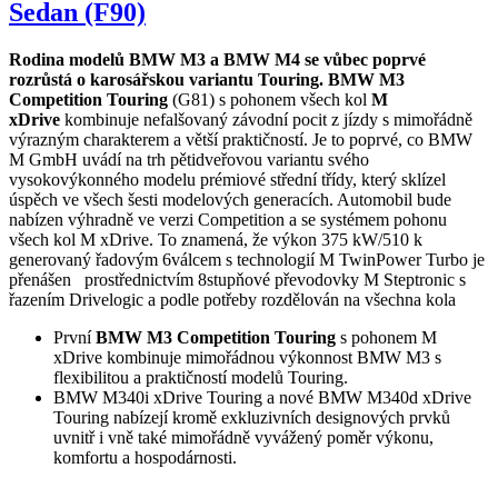
Sedan (F90)
Rodina modelů BMW M3 a BMW M4 se vůbec poprvé
rozrůstá o karosářskou variantu Touring.
BMW M3
Competition Touring
(G81) s pohonem všech kol
M
xDrive
kombinuje nefalšovaný závodní pocit z jízdy s mimořádně
výrazným charakterem a větší praktičností. Je to poprvé, co BMW
M GmbH uvádí na trh pětidveřovou variantu svého
vysokovýkonného modelu prémiové střední třídy, který sklízel
úspěch ve všech šesti modelových generacích. Automobil bude
nabízen výhradně ve verzi Competition a se systémem pohonu
všech kol M xDrive. To znamená, že výkon 375 kW/510 k
generovaný řadovým 6válcem s technologií M TwinPower Turbo je
přenášen prostřednictvím 8stupňové převodovky M Steptronic s
řazením Drivelogic a podle potřeby rozdělován na všechna kola
První
BMW M3 Competition Touring
s pohonem M
xDrive kombinuje mimořádnou výkonnost BMW M3 s
flexibilitou a praktičností modelů Touring.
BMW M340i xDrive Touring a nové BMW M340d xDrive
Touring nabízejí kromě exkluzivních designových prvků
uvnitř i vně také mimořádně vyvážený poměr výkonu,
komfortu a hospodárnosti.