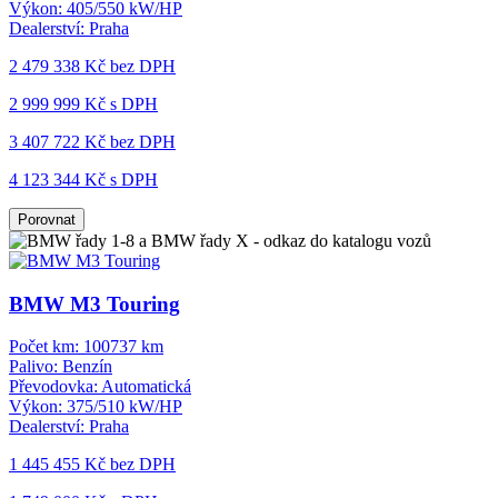
Výkon:
405/550 kW/HP
Dealerství:
Praha
2 479 338 Kč
bez DPH
2 999 999 Kč s DPH
3 407 722 Kč
bez DPH
4 123 344 Kč s DPH
Porovnat
BMW M3 Touring
Počet km:
100737 km
Palivo:
Benzín
Převodovka:
Automatická
Výkon:
375/510 kW/HP
Dealerství:
Praha
1 445 455 Kč
bez DPH