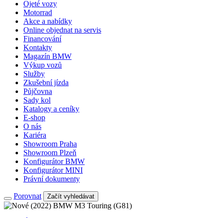
Ojeté vozy
Motorrad
Akce a nabídky
Online objednat na servis
Financování
Kontakty
Magazín BMW
Výkup vozů
Služby
Zkušební jízda
Půjčovna
Sady kol
Katalogy a ceníky
E-shop
O nás
Kariéra
Showroom Praha
Showroom Plzeň
Konfigurátor BMW
Konfigurátor MINI
Právní dokumenty
Porovnat
Začít vyhledávat