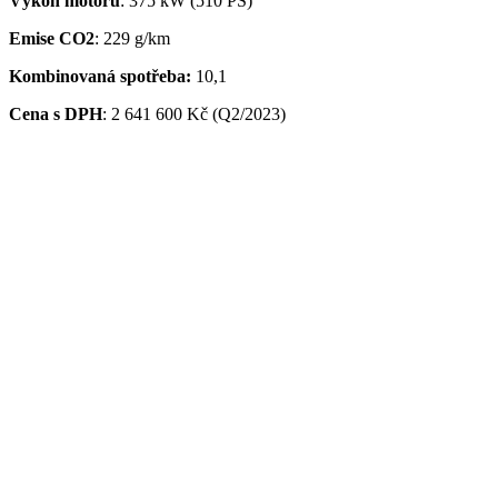
Výkon motoru
: 375 kW (510 PS)
Emise CO2
: 229 g/km
Kombinovaná spotřeba:
10,1
Cena s DPH
:
2 641 600 Kč (Q2/2023)