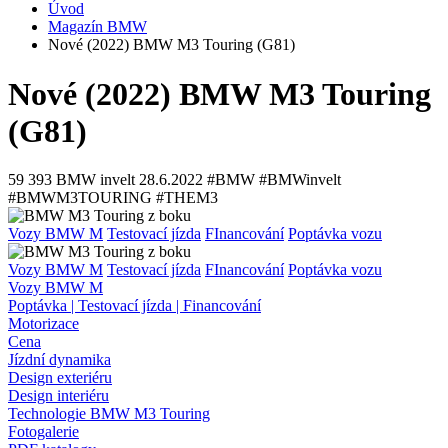
Úvod
Magazín BMW
Nové (2022) BMW M3 Touring (G81)
Nové (2022) BMW M3 Touring
(G81)
59 393
BMW invelt
28.6.2022
#BMW #BMWinvelt
#BMWM3TOURING #THEM3
Vozy BMW M
Testovací jízda
FInancování
Poptávka vozu
Vozy BMW M
Testovací jízda
FInancování
Poptávka vozu
Vozy BMW M
Poptávka | Testovací jízda | Financování
Motorizace
Cena
Jízdní dynamika
Design exteriéru
Design interiéru
Technologie BMW M3 Touring
Fotogalerie