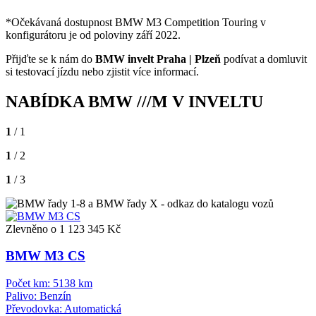
*Očekávaná dostupnost BMW M3 Competition Touring v
konfigurátoru je od poloviny září 2022.
Přijďte se k nám do
BMW invelt Praha | Plzeň
podívat a domluvit
si testovací jízdu nebo zjistit více informací.
NABÍDKA BMW ///M V INVELTU
1
/ 1
1
/ 2
1
/ 3
Zlevněno o 1 123 345 Kč
BMW M3 CS
Počet km:
5138 km
Palivo:
Benzín
Převodovka:
Automatická