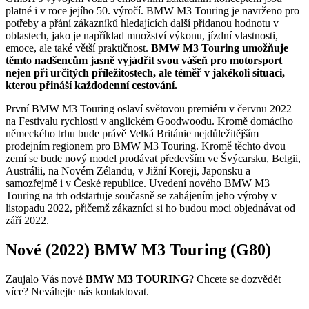
platné i v roce jejího 50. výročí. BMW M3 Touring je navrženo pro
potřeby a přání zákazníků hledajících další přidanou hodnotu v
oblastech, jako je například množství výkonu, jízdní vlastnosti,
emoce, ale také větší praktičnost.
BMW M3 Touring umožňuje
těmto nadšencům jasně vyjádřit svou vášeň pro motorsport
nejen při určitých příležitostech, ale téměř v jakékoli situaci,
kterou přináší každodenní cestování.
První BMW M3 Touring oslaví světovou premiéru v červnu 2022
na Festivalu rychlosti v anglickém Goodwoodu. Kromě domácího
německého trhu bude právě Velká Británie nejdůležitějším
prodejním regionem pro BMW M3 Touring. Kromě těchto dvou
zemí se bude nový model prodávat především ve Švýcarsku, Belgii,
Austrálii, na Novém Zélandu, v Jižní Koreji, Japonsku a
samozřejmě i v České republice. Uvedení nového BMW M3
Touring na trh odstartuje současně se zahájením jeho výroby v
listopadu 2022, přičemž zákazníci si ho budou moci objednávat od
září 2022.
Nové (2022) BMW M3 Touring (G80)
Zaujalo Vás nové
BMW M3 TOURING
? Chcete se dozvědět
více? Neváhejte nás kontaktovat.