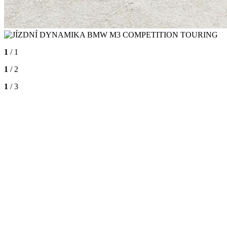
1
/ 1
1
/ 2
1
/ 3