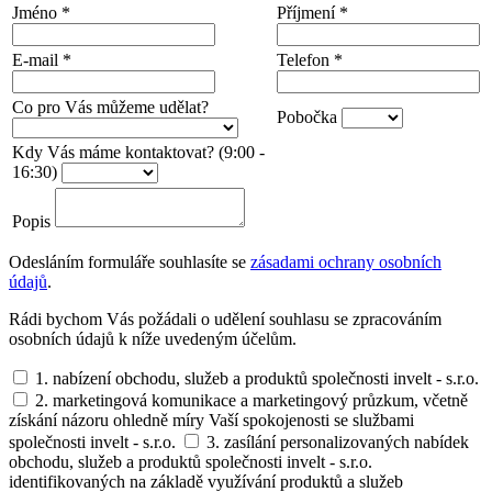
Jméno
*
Příjmení
*
E-mail
*
Telefon
*
Co pro Vás můžeme udělat?
Pobočka
Kdy Vás máme kontaktovat? (9:00 -
16:30)
Popis
Odesláním formuláře souhlasíte se
zásadami ochrany osobních
údajů
.
Rádi bychom Vás požádali o udělení souhlasu se zpracováním
osobních údajů k níže uvedeným účelům.
1. nabízení obchodu, služeb a produktů společnosti invelt - s.r.o.
2. marketingová komunikace a marketingový průzkum, včetně
získání názoru ohledně míry Vaší spokojenosti se službami
společnosti invelt - s.r.o.
3. zasílání personalizovaných nabídek
obchodu, služeb a produktů společnosti invelt - s.r.o.
identifikovaných na základě využívání produktů a služeb