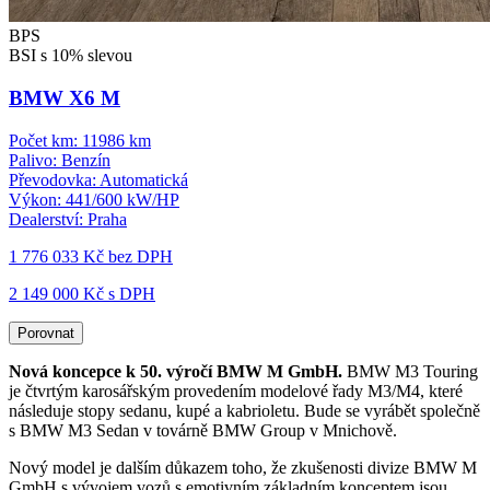
BPS
BSI s 10% slevou
BMW X6 M
Počet km:
11986 km
Palivo:
Benzín
Převodovka:
Automatická
Výkon:
441/600 kW/HP
Dealerství:
Praha
1 776 033 Kč
bez DPH
2 149 000 Kč s DPH
Porovnat
Nová koncepce k 50. výročí BMW M GmbH.
BMW M3 Touring
je čtvrtým karosářským provedením modelové řady M3/M4, které
následuje stopy sedanu, kupé a kabrioletu. Bude se vyrábět společně
s BMW M3 Sedan v továrně BMW Group v Mnichově.
Nový model je dalším důkazem toho, že zkušenosti divize BMW M
GmbH s vývojem vozů s emotivním základním konceptem jsou