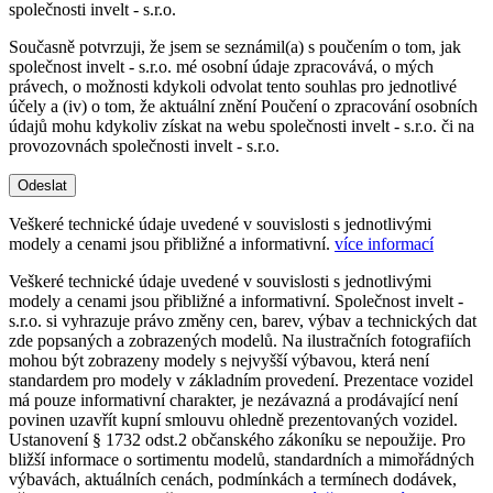
společnosti invelt - s.r.o.
Současně potvrzuji, že jsem se seznámil(a) s poučením o tom, jak
společnost invelt - s.r.o. mé osobní údaje zpracovává, o mých
právech, o možnosti kdykoli odvolat tento souhlas pro jednotlivé
účely a (iv) o tom, že aktuální znění Poučení o zpracování osobních
údajů mohu kdykoliv získat na webu společnosti invelt - s.r.o. či na
provozovnách společnosti invelt - s.r.o.
Odeslat
Veškeré technické údaje uvedené v souvislosti s jednotlivými
modely a cenami jsou přibližné a informativní.
více informací
Veškeré technické údaje uvedené v souvislosti s jednotlivými
modely a cenami jsou přibližné a informativní. Společnost invelt -
s.r.o. si vyhrazuje právo změny cen, barev, výbav a technických dat
zde popsaných a zobrazených modelů. Na ilustračních fotografiích
mohou být zobrazeny modely s nejvyšší výbavou, která není
standardem pro modely v základním provedení. Prezentace vozidel
má pouze informativní charakter, je nezávazná a prodávající není
povinen uzavřít kupní smlouvu ohledně prezentovaných vozidel.
Ustanovení § 1732 odst.2 občanského zákoníku se nepoužije. Pro
bližší informace o sortimentu modelů, standardních a mimořádných
výbavách, aktuálních cenách, podmínkách a termínech dodávek,