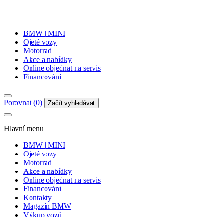
BMW | MINI
Ojeté vozy
Motorrad
Akce a nabídky
Online objednat na servis
Financování
Porovnat (0)
Začít vyhledávat
Hlavní menu
BMW | MINI
Ojeté vozy
Motorrad
Akce a nabídky
Online objednat na servis
Financování
Kontakty
Magazín BMW
Výkup vozů