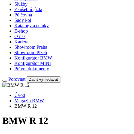
Služby
Zkušební jízda
Půjčovna
Sady kol
Katalogy a ceníky
E-shop
O nás
Kariéra
Showroom Praha
Showroom Plzeň
Konfigurátor BMW
Konfigurátor MINI
Právní dokumenty
Porovnat
Začít vyhledávat
Úvod
Magazín BMW
BMW R 12
BMW R 12