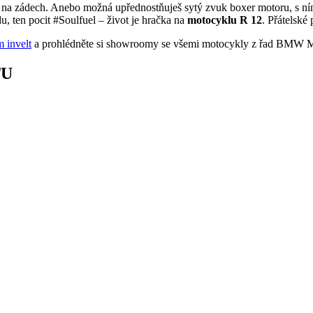
ncem na zádech. Anebo možná upřednostňuješ sytý zvuk boxer motoru, s
, ten pocit #Soulfuel – život je hračka na
motocyklu R 12
. Přátelské
 invelt
a prohlédněte si showroomy se všemi motocykly z řad BMW M
TU