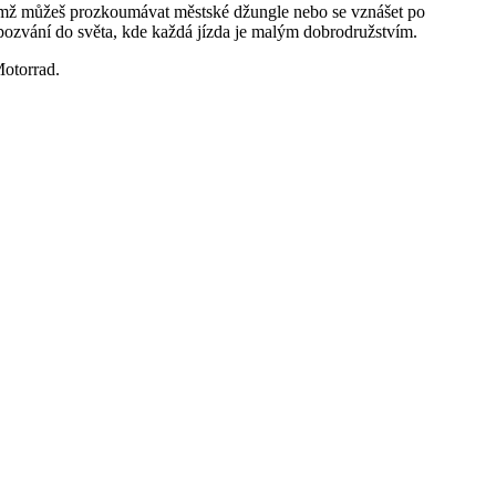
 nímž můžeš prozkoumávat městské džungle nebo se vznášet po
 pozvání do světa, kde každá jízda je malým dobrodružstvím.
otorrad.