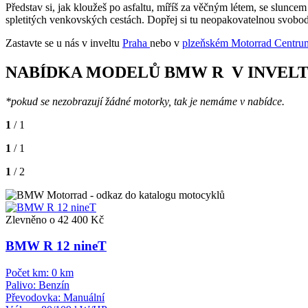
Představ si, jak kloužeš po asfaltu, míříš za věčným létem, se slu
spletitých venkovských cestách. Dopřej si tu neopakovatelnou svobodu
Zastavte se u nás v inveltu
Praha
nebo v
plzeňském Motorrad Centrum
NABÍDKA MODELŮ BMW R V INVEL
*pokud se nezobrazují žádné motorky, tak je nemáme v nabídce.
1
/ 1
1
/ 1
1
/ 2
Zlevněno o 42 400 Kč
BMW R 12 nineT
Počet km:
0 km
Palivo:
Benzín
Převodovka:
Manuální