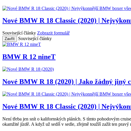
Nové BMW R 18 Classic (2020) | Nejvýko
Související články
Zobrazit formulář
Související články
Zavřít
BMW R 12 nineT
Nové BMW R 18 (2020) | Jako žádný jiný
Nové BMW R 18 Classic (2020) | Nejvýko
Není třeba jen snít o kalifornských pláních. S tímto pohodovým crui
okamžité jízdě. A když už sedíš v sedle, zřejmě toužíš zažít ten prav