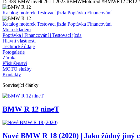
15 389
BMW invelt
26.11.2023
#BMWMotorrad #BMWR12 #R12 #
Katalog motorek
Testovací jízda
Poptávka
Financování
Katalog motorek
Testovací jízda
Poptávka
Financování
Moto skladem
Poptávka | Financování | Testovací jízda
Hlavní vlastnosti
Technické údaje
Fotogalerie
Záruka
Příslušenství
MOTO služby
Kontakty
Související články
BMW R 12 nineT
Nové BMW R 18 (2020) | Jako žádný jiný