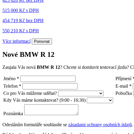
425 620 Kč
bez DPH
515 000 Kč s DPH
454 719 Kč
bez DPH
550 210 Kč s DPH
Více informací
Porovnat
Nové BMW R 12
Zaujala Vás nová
BMW R 12
? Chcete si domluvit testovací jízdu? 
Jméno
*
Příjmení
Telefon
*
E-mail
*
Co pro Vás můžeme udělat?
Pobočka
Kdy Vás máme kontaktovat? (9:00 - 16:30)
Poznámka
Odesláním formuláře souhlasíte se
zásadami ochrany osobních údajů
.