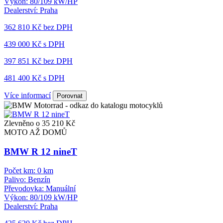
Výkon:
80/109 kW/HP
Dealerství:
Praha
362 810 Kč
bez DPH
439 000 Kč s DPH
397 851 Kč
bez DPH
481 400 Kč s DPH
Více informací
Porovnat
Zlevněno o 35 210 Kč
MOTO AŽ DOMŮ
BMW R 12 nineT
Počet km:
0 km
Palivo:
Benzín
Převodovka:
Manuální
Výkon:
80/109 kW/HP
Dealerství:
Praha