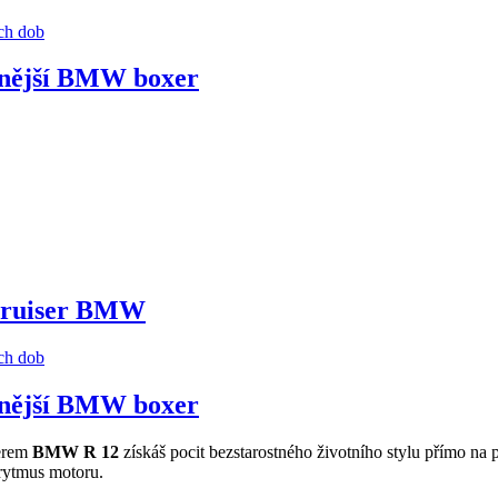
nnější BMW boxer
 cruiser BMW
nnější BMW boxer
serem
BMW R 12
získáš pocit bezstarostného životního stylu přímo na
ý rytmus motoru.