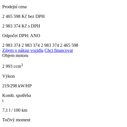
Prodejní cena
2 465 598 Kč
bez DPH
2 983 374 Kč s DPH
Odpočet DPH: ANO
2 983 374
2 983 374
2 983 374
2 465 598
Zájem o nákup vozidla
Chci financovat
Objem motoru
3
2 993 ccm
Výkon
219/298 kW/HP
Komb. spotřeba
i
7,1 l / 100 km
Točivý moment