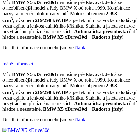
Vůz
BMW X5 xDrive30d
nemusíme představovat. Jedná se
o neoblíbenější model z řady BMW X od roku 1999. Kombinace
barvy
a interiéru
dohromady ladí. Motor s objemem
2 993
3
ccm
,
výkonem
219/298 kW/HP
a perfektním podvozkem dodávají
vozu agilitu a lehkost dálničního křižníku. Stabilita a jistota se navíc
nevytrácí ani při jízdě na okreskách.
Automatická převodovka
řadí
hladce a neznatelně.
BMW X5 xDrive30d = Radost z jízdy!
Detailní informace o modelu jsou ve
článku
.
méně informací
Vůz
BMW X5 xDrive30d
nemusíme představovat. Jedná se
o neoblíbenější model z řady BMW X od roku 1999. Kombinace
barvy
a interiéru
dohromady ladí. Motor s objemem
2 993
3
ccm
,
výkonem
219/298 kW/HP
a perfektním podvozkem dodávají
vozu agilitu a lehkost dálničního křižníku. Stabilita a jistota se navíc
nevytrácí ani při jízdě na okreskách.
Automatická převodovka
řadí
hladce a neznatelně.
BMW X5 xDrive30d = Radost z jízdy!
Detailní informace o modelu jsou ve
článku
.