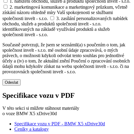
1. nabízení obchodu, služeb a produktů společnosti invelt - s.r.o.
2. marketingová komunikace a marketingový průzkum, včetně
získání názoru ohledně míry Vaší spokojenosti se službami
společnosti invelt - s.r.o.
3. zasílání personalizovaných nabídek
obchodu, služeb a produktů společnosti invelt - s.r.o.
identifikovaných na základě využívání produktů a služeb
společnosti invelt - s.r.o.
Současně potvrzuji, že jsem se seznámil(a) s poučením o tom, jak
společnost invelt - s.r.o. mé osobní údaje zpracovává, o mých
právech, o možnosti kdykoli odvolat tento souhlas pro jednotlivé
účely a (iv) o tom, že aktuální znění Poučení o zpracování osobních
údajů mohu kdykoliv získat na webu společnosti invelt - s.r.o. či na
provozovnách společnosti invelt - s.r.o.
Odeslat
Specifikace vozu v PDF
V této sekci si můžete stáhnout materiály
o voze BMW X5 xDrive30d
Specifikace vozu v PDF - BMW X5 xDrive30d
Ceníky a katalogy