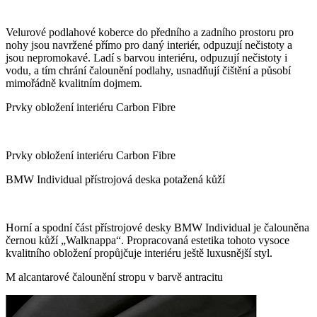
Velurové podlahové koberce do předního a zadního prostoru pro
nohy jsou navržené přímo pro daný interiér, odpuzují nečistoty a
jsou nepromokavé. Ladí s barvou interiéru, odpuzují nečistoty i
vodu, a tím chrání čalounění podlahy, usnadňují čištění a působí
mimořádně kvalitním dojmem.
Prvky obložení interiéru Carbon Fibre
Prvky obložení interiéru Carbon Fibre
BMW Individual přístrojová deska potažená kůží
Horní a spodní část přístrojové desky BMW Individual je čalouněna
černou kůží „Walknappa“. Propracovaná estetika tohoto vysoce
kvalitního obložení propůjčuje interiéru ještě luxusnější styl.
M alcantarové čalounění stropu v barvě antracitu