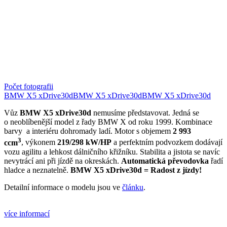
Počet fotografii
BMW X5 xDrive30d
BMW X5 xDrive30d
BMW X5 xDrive30d
Vůz
BMW X5 xDrive30d
nemusíme představovat. Jedná se
o neoblíbenější model z řady BMW X od roku 1999. Kombinace
barvy
a interiéru
dohromady ladí. Motor s objemem
2 993
3
ccm
,
výkonem
219/298 kW/HP
a perfektním podvozkem dodávají
vozu agilitu a lehkost dálničního křižníku. Stabilita a jistota se navíc
nevytrácí ani při jízdě na okreskách.
Automatická převodovka
řadí
hladce a neznatelně.
BMW X5 xDrive30d = Radost z jízdy!
Detailní informace o modelu jsou ve
článku
.
více informací