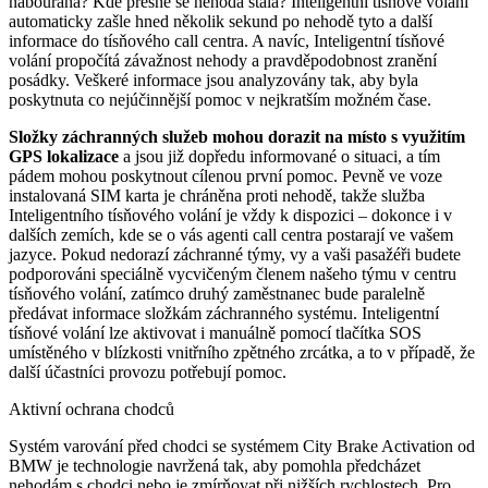
nabourána? Kde přesně se nehoda stala? Inteligentní tísňové volání
automaticky zašle hned několik sekund po nehodě tyto a další
informace do tísňového call centra. A navíc, Inteligentní tísňové
volání propočítá závažnost nehody a pravděpodobnost zranění
posádky. Veškeré informace jsou analyzovány tak, aby byla
poskytnuta co nejúčinnější pomoc v nejkratším možném čase.
Složky záchranných služeb mohou dorazit na místo s využitím
GPS lokalizace
a jsou již dopředu informované o situaci, a tím
pádem mohou poskytnout cílenou první pomoc. Pevně ve voze
instalovaná SIM karta je chráněna proti nehodě, takže služba
Inteligentního tísňového volání je vždy k dispozici – dokonce i v
dalších zemích, kde se o vás agenti call centra postarají ve vašem
jazyce. Pokud nedorazí záchranné týmy, vy a vaši pasažéři budete
podporováni speciálně vycvičeným členem našeho týmu v centru
tísňového volání, zatímco druhý zaměstnanec bude paralelně
předávat informace složkám záchranného systému. Inteligentní
tísňové volání lze aktivovat i manuálně pomocí tlačítka SOS
umístěného v blízkosti vnitřního zpětného zrcátka, a to v případě, že
další účastníci provozu potřebují pomoc.
Aktivní ochrana chodců
Systém varování před chodci se systémem City Brake Activation od
BMW je technologie navržená tak, aby pomohla předcházet
nehodám s chodci nebo je zmírňovat při nižších rychlostech. Pro