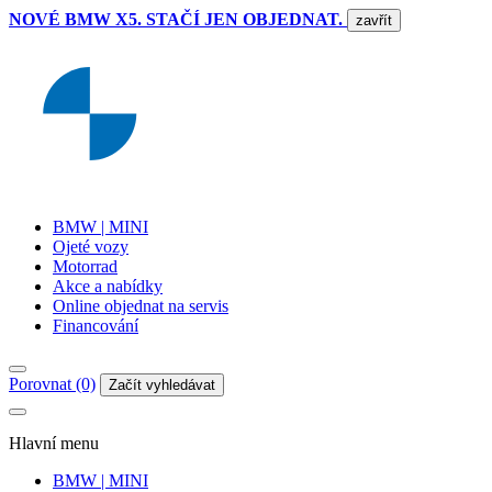
NOVÉ BMW X5. STAČÍ JEN OBJEDNAT.
zavřít
BMW | MINI
Ojeté vozy
Motorrad
Akce a nabídky
Online objednat na servis
Financování
Porovnat (0)
Začít vyhledávat
Hlavní menu
BMW | MINI