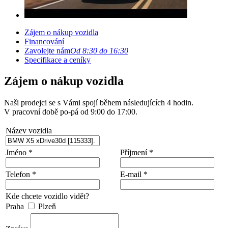
Zájem o nákup vozidla
Financování
Zavolejte nám
Od 8:30 do 16:30
Specifikace a ceníky
Zájem o nákup vozidla
Naši prodejci se s Vámi spojí během následujících 4 hodin.
V pracovní době po-pá od 9:00 do 17:00.
Název vozidla
Jméno *
Příjmení *
Telefon *
E-mail *
Kde chcete vozidlo vidět?
Praha
Plzeň