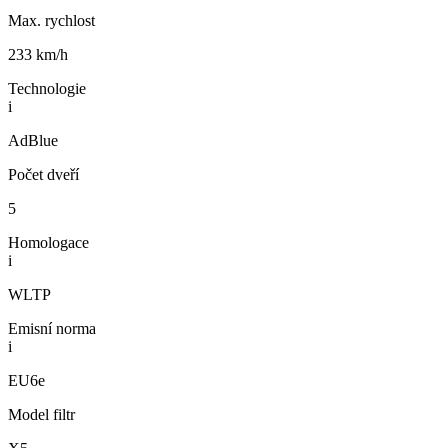
Max. rychlost
233 km/h
Technologie
i
AdBlue
Počet dveří
5
Homologace
i
WLTP
Emisní norma
i
EU6e
Model filtr