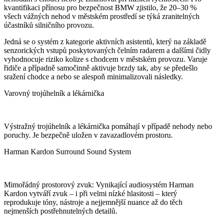
kvantifikaci přínosu pro bezpečnost BMW zjistilo, že 20–30 %
všech vážných nehod v městském prostředí se týká zranitelných
účastníků silničního provozu.
Jedná se o systém z kategorie aktivních asistentů, který na základě
senzorických vstupů poskytovaných čelním radarem a dalšími čidly
vyhodnocuje riziko kolize s chodcem v městském provozu. Varuje
řidiče a případně samočinně aktivuje brzdy tak, aby se předešlo
sražení chodce a nebo se alespoň minimalizovali následky.
Varovný trojúhelník a lékárnička
Výstražný trojúhelník a lékárnička pomáhají v případě nehody nebo
poruchy. Je bezpečně uložen v zavazadlovém prostoru.
Harman Kardon Surround Sound System
Mimořádný prostorový zvuk: Vynikající audiosystém Harman
Kardon vytváří zvuk – i při velmi nízké hlasitosti – který
reprodukuje tóny, nástroje a nejjemnější nuance až do těch
nejmenších postřehnutelných detailů.