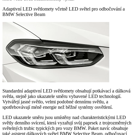
Adaptivní LED světlomety včetně LED světel pro odbočování a
BMW Selective Beam
Standardní adaptivní LED světlomety obsahují potkávací a dálková
světla, stejně jako ukazatele směru vybavené LED technologií.
Vytvářejí jasné světlo, velmi podobné dennímu světlu, a
spotřebovávají méně energie než běžné systémy osvětlení.
LED ukazatele směru jsou umístěny nad charakteristickými LED
světly denního svícení, která vyzařují svůj paprsek z trojrozměrných
světelných trubic typických pro vozy BMW. Paket navíc obsahuje
také asistent dálkových světel BMW Selective Beam, odbočovací