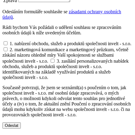
Zpráva
Odesláním formuláře souhlasíte se
zásadami ochrany osobních
údajů
.
Rádi bychom Vás požádali o udělení souhlasu se zpracováním
osobních údajů k níže uvedeným účelům.
1. nabízení obchodu, služeb a produktů společnosti invelt - s.r.o.
2. marketingová komunikace a marketingový průzkum, včetně
získání názoru ohledně míry Vaší spokojenosti se službami
společnosti invelt - s.r.o.
3. zasílání personalizovaných nabídek
obchodu, služeb a produktů společnosti invelt - s.r.o.
identifikovaných na základě využívání produktů a služeb
společnosti invelt - s.r.o.
Současně potvrzuji, že jsem se seznámil(a) s poučením o tom, jak
společnost invelt - s.r.o. mé osobní údaje zpracovává, o mých
právech, o možnosti kdykoli odvolat tento souhlas pro jednotlivé
účely a (iv) o tom, že aktuální znění Poučení o zpracování osobních
údajů mohu kdykoliv získat na webu společnosti invelt - s.r.o. či na
provozovnách společnosti invelt - s.r.o.
Odeslat