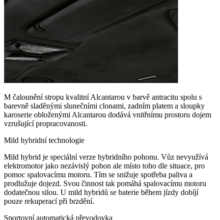
M čalounění stropu kvalitní Alcantarou v barvě antracitu spolu s
barevně sladěnými slunečními clonami, zadním platem a sloupky
karoserie obloženými Alcantarou dodává vnitřnímu prostoru dojem
vzrušující propracovanosti.
Mild hybridní technologie
Mild hybrid je speciální verze hybridního pohonu. Vůz nevyužívá
elektromotor jako nezávislý pohon ale místo toho dle situace, pro
pomoc spalovacímu motoru. Tím se snižuje spotřeba paliva a
prodlužuje dojezd. Svou činnost tak pomáhá spalovacímu motoru
dodatečnou silou. U mild hybridů se baterie během jízdy dobíjí
pouze rekuperací při brzdění.
Sportovní automatická převodovka