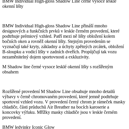
BMW Individual High-gloss Shadow Line černé vysoce lesklé
okenní lišty
BMW Individual High-gloss Shadow Line přináší mnoho
designových a funkčních prvků v leskle černém provedení, které
podtrhuje prémiový vzhled. Patří mezi ně lišty obložení kolem
bočních oken a rovněž okenní lišty. Stejným provedením se
vyznačují také kryty, základny a úchyty zpětných zrcátek, obložení
B-sloupku a vodicí lišty v zadních dveřích. Propůjčují tak vozu
nezaměnitelný dojem sportovnosti a exkluzivity.
M Shadow line černé vysoce lesklé okenní lišty s rozšířeným
obsahem
Rozšířené provedení M Shadow Line obsahuje mnoho detailů
výbavy v černě chromovaném provedení, které jemně podtrhuje
sportovní vzhled vozu. V provedení černý chrom je rámeček masky
chladiče, části průduchů Air Breather na bocích karoserie a
koncovky výfuku. Mřížky masky chladiče jsou v leskle černém
provedení.
BMW ledvinky Iconic Glow