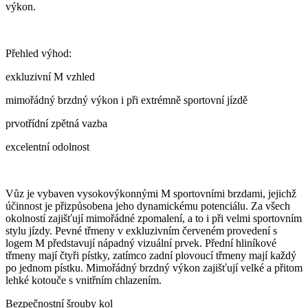
výkon.
Přehled výhod:
exkluzivní M vzhled
mimořádný brzdný výkon i při extrémně sportovní jízdě
prvotřídní zpětná vazba
excelentní odolnost
Vůz je vybaven vysokovýkonnými M sportovními brzdami, jejichž
účinnost je přizpůsobena jeho dynamickému potenciálu. Za všech
okolností zajišťují mimořádné zpomalení, a to i při velmi sportovním
stylu jízdy. Pevné třmeny v exkluzivním červeném provedení s
logem M představují nápadný vizuální prvek. Přední hliníkové
třmeny mají čtyři pístky, zatímco zadní plovoucí třmeny mají každý
po jednom pístku. Mimořádný brzdný výkon zajišťují velké a přitom
lehké kotouče s vnitřním chlazením.
Bezpečnostní šrouby kol