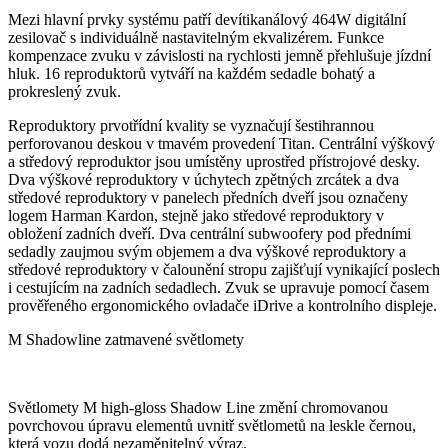
Mezi hlavní prvky systému patří devítikanálový 464W digitální
zesilovač s individuálně nastavitelným ekvalizérem. Funkce
kompenzace zvuku v závislosti na rychlosti jemně přehlušuje jízdní
hluk. 16 reproduktorů vytváří na každém sedadle bohatý a
prokreslený zvuk.
Reproduktory prvotřídní kvality se vyznačují šestihrannou
perforovanou deskou v tmavém provedení Titan. Centrální výškový
a středový reproduktor jsou umístěny uprostřed přístrojové desky.
Dva výškové reproduktory v úchytech zpětných zrcátek a dva
středové reproduktory v panelech předních dveří jsou označeny
logem Harman Kardon, stejně jako středové reproduktory v
obložení zadních dveří. Dva centrální subwoofery pod předními
sedadly zaujmou svým objemem a dva výškové reproduktory a
středové reproduktory v čalounění stropu zajišťují vynikající poslech
i cestujícím na zadních sedadlech. Zvuk se upravuje pomocí časem
prověřeného ergonomického ovladače iDrive a kontrolního displeje.
M Shadowline zatmavené světlomety
Světlomety M high-gloss Shadow Line změní chromovanou
povrchovou úpravu elementů uvnitř světlometů na leskle černou,
která vozu dodá nezaměnitelný výraz.