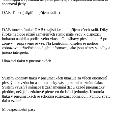
sportovní jízdy.
DAB-Tuner ( digitální příjem rádia )
DAB tuner s funkcí DAB+ zajistí kvalitní příjem všech rádií. Díky
široké nabídce různě zaměřených stanic máte vždy k dispozici
bohatou nabídku podle svého vkusu. Od zábavy přes hudbu až po
zprávy – připraveno je vše. Na kontrolním displeji se mohou
zobrazovat užitečné doplňující informace, jako jsou název skladby a
jméno interpreta.
Ukazatel tlaku v pneumatikách
Systém kontroly tlaku v pneumatikách ukazuje za všech okolností
přesný tlak vzduchu a automaticky vás upozorní na ztrátu tlaku.
Systém využívá snímače k zaznamenání dat u každé pneumatiky
předtím, než je bezdrátově přenesen do řídicí jednotky. Kontrola
tlaku v pneumatikách je schopna rozpoznat pomalou i rychlou ztrátu
tlaku vzduchu.
M bezpečnostní pásy