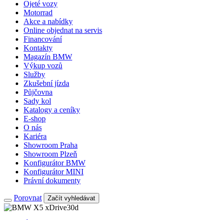
Ojeté vozy
Motorrad
Akce a nabídky
Online objednat na servis
Financování
Kontakty
Magazín BMW
Výkup vozů
Služby
Zkušební jízda
Půjčovna
Sady kol
Katalogy a ceníky
E-shop
O nás
Kariéra
Showroom Praha
Showroom Plzeň
Konfigurátor BMW
Konfigurátor MINI
Právní dokumenty
Porovnat
Začít vyhledávat