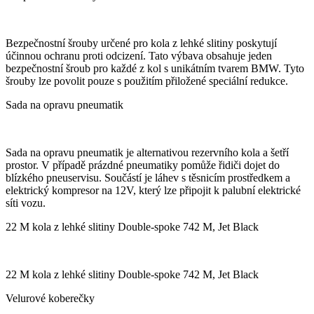
Bezpečnostní šrouby určené pro kola z lehké slitiny poskytují
účinnou ochranu proti odcizení. Tato výbava obsahuje jeden
bezpečnostní šroub pro každé z kol s unikátním tvarem BMW. Tyto
šrouby lze povolit pouze s použitím přiložené speciální redukce.
Sada na opravu pneumatik
Sada na opravu pneumatik je alternativou rezervního kola a šetří
prostor. V případě prázdné pneumatiky pomůže řidiči dojet do
blízkého pneuservisu. Součástí je láhev s těsnicím prostředkem a
elektrický kompresor na 12V, který lze připojit k palubní elektrické
síti vozu.
22 M kola z lehké slitiny Double-spoke 742 M, Jet Black
22 M kola z lehké slitiny Double-spoke 742 M, Jet Black
Velurové koberečky