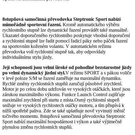
8stupňová samočinná převodovka Steptronic Sport nabízí
mimořádně sportovní řazení.
Kromě automatického výběru
rychlostního stupně lze dynamické řazení provádět také manuálně.
Ukazatel doporučeného rychlostního poskytuje vhodná doporučení
a rychlostní stupně lze řadit pomocí řadicí páky nebo páček řazení
na sportovním koženém volantu. V automatickém režimu
převodovka volí rychlostní stupně tak, aby odpovídaly
individuálnímu stylu jízdy.
Její schopnosti jsou velmi široké od pohodlné bezstarostné jízdy
po velmi dynamický jízdní styl.
V režimu SPORT a s pákou voliče
v levé poloze S/M se řazení zaměřuje na maximální dynamiku.
Rychlé změny rychlostních stupňů zaručují působivé zrychlení.
Motor je po celou dobu udržován ve vysokých otáčkách, které jsou
zárukou maximálního výkonu. Funkce Launch Control zajišťuje
maximální zrychlení při startu z místa.Osmý rychlostní stupeň
snižuje ve vysokých rychlostech otáčky motoru, a tím přispívá k
nižší spotřebě paliva. Zde se také uplatňuje nově vyvinutý měnič
točivého momentu. 8stupňová samočinná převodovka Steptronic
Sport nabízí maximální hospodárnost i výkon a také výjimečně
plynulou změnu rychlostních stupňů.