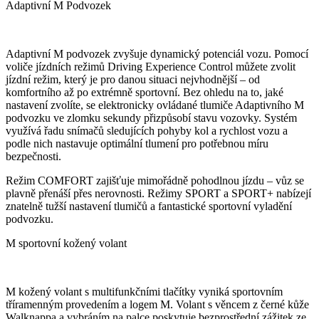
Adaptivní M Podvozek
Adaptivní M podvozek zvyšuje dynamický potenciál vozu. Pomocí
voliče jízdních režimů Driving Experience Control můžete zvolit
jízdní režim, který je pro danou situaci nejvhodnější – od
komfortního až po extrémně sportovní. Bez ohledu na to, jaké
nastavení zvolíte, se elektronicky ovládané tlumiče Adaptivního M
podvozku ve zlomku sekundy přizpůsobí stavu vozovky. Systém
využívá řadu snímačů sledujících pohyby kol a rychlost vozu a
podle nich nastavuje optimální tlumení pro potřebnou míru
bezpečnosti.
Režim COMFORT zajišťuje mimořádně pohodlnou jízdu – vůz se
plavně přenáší přes nerovnosti. Režimy SPORT a SPORT+ nabízejí
znatelně tužší nastavení tlumičů a fantastické sportovní vyladění
podvozku.
M sportovní kožený volant
M kožený volant s multifunkčními tlačítky vyniká sportovním
tříramenným provedením a logem M. Volant s věncem z černé kůže
Walknappa a vybráním na palce poskytuje bezprostřední zážitek ze