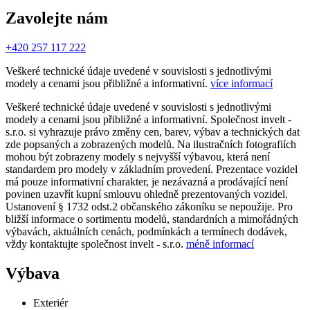
Zavolejte nám
+420 257 117 222
Veškeré technické údaje uvedené v souvislosti s jednotlivými
modely a cenami jsou přibližné a informativní.
více informací
Veškeré technické údaje uvedené v souvislosti s jednotlivými
modely a cenami jsou přibližné a informativní. Společnost invelt -
s.r.o. si vyhrazuje právo změny cen, barev, výbav a technických dat
zde popsaných a zobrazených modelů. Na ilustračních fotografiích
mohou být zobrazeny modely s nejvyšší výbavou, která není
standardem pro modely v základním provedení. Prezentace vozidel
má pouze informativní charakter, je nezávazná a prodávající není
povinen uzavřít kupní smlouvu ohledně prezentovaných vozidel.
Ustanovení § 1732 odst.2 občanského zákoníku se nepoužije. Pro
bližší informace o sortimentu modelů, standardních a mimořádných
výbavách, aktuálních cenách, podmínkách a termínech dodávek,
vždy kontaktujte společnost invelt - s.r.o.
méně informací
Výbava
Exteriér