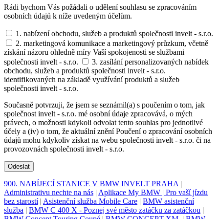
Rádi bychom Vás požádali o udělení souhlasu se zpracováním
osobních údajů k níže uvedeným účelům.
1. nabízení obchodu, služeb a produktů společnosti invelt - s.r.o.
2. marketingová komunikace a marketingový průzkum, včetně
získání názoru ohledně míry Vaší spokojenosti se službami
společnosti invelt - s.r.o.
3. zasílání personalizovaných nabídek
obchodu, služeb a produktů společnosti invelt - s.r.o.
identifikovaných na základě využívání produktů a služeb
společnosti invelt - s.r.o.
Současně potvrzuji, že jsem se seznámil(a) s poučením o tom, jak
společnost invelt - s.r.o. mé osobní údaje zpracovává, o mých
právech, o možnosti kdykoli odvolat tento souhlas pro jednotlivé
účely a (iv) o tom, že aktuální znění Poučení o zpracování osobních
údajů mohu kdykoliv získat na webu společnosti invelt - s.r.o. či na
provozovnách společnosti invelt - s.r.o.
Odeslat
900. NABÍJECÍ STANICE V BMW INVELT PRAHA
|
Administrativu nechte na nás
|
Aplikace My BMW | Pro vaší jízdu
bez starostí
|
Asistenční služba Mobile Care
|
BMW asistenční
služba
|
BMW C 400 X - Poznej své město zatáčku za zatáčkou
|
BMW Concept Touring Coupé
|
BMW CONCEPT XM.
|
BMW