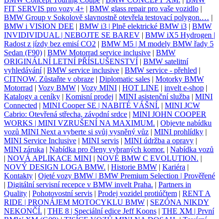
FIT SERVIS pro vozy 4+
|
BMW glass repair pro vaše vozidlo
|
BMW Group v Sokolově slavnostně otevřela testovací polygon.…
|
BMW i VISION DEE
|
BMW i3 | Plně elektrické BMW i3
|
BMW
INVIDIVIDUAL | NEBOJTE SE BAREV
|
BMW iX5 Hydrogen |
Radost z jízdy bez emisí CO2
|
BMW M5 | M modely BMW řady 5
Sedan (F90)
|
BMW Motorrad service inclusive
|
BMW
ORIGINÁLNÍ LETNÍ PŘÍSLUŠENSTVÍ
|
BMW satelitní
vyhledávání
|
BMW service inclusive
|
BMW service - přehled
|
CITNOW. Zůstaňte v obraze
|
Diplomatic sales
|
Motorky BMW
Motorrad
|
Vozy BMW
|
Vozy MINI
|
HOT LINE
|
invelt e-shop
|
Katalogy a ceníky
|
Komisní prodej
|
MINI asistenční služba
|
MINI
Connected
|
MINI Cooper SE | NABITÉ VÁŠNÍ.
|
MINI JCW
Cabrio: Otevřená střecha, závodní srdce
|
MINI JOHN COOPER
WORKS | MINI VZRUŠENÍ NA MAXIMUM.
|
Objevte nabídku
vozů MINI Next a vyberte si svůj vysněný vůz
|
MINI prohlídky
|
MINI Service Inclusive
|
MINI servis
|
MINI údržba a opravy
|
MINI záruka
|
Nabídka pro členy vybraných komor.
|
Nabídka vozů
|
NOVÁ APLIKACE MINI
|
NOVÉ BMW C EVOLUTION.
|
NOVÝ DESIGN LOGA BMW.
|
Historie BMW
|
Kariéra
|
Kontakty
|
Ojeté vozy BMW | BMW Premium Selection | Prověřené
|
Digitální servisní recepce v BMW invelt Praha.
|
Partners in
Quality
|
Pohotovostní servis
|
Prodej vozidel protiúčtem
|
RENT A
RIDE | PRONÁJEM MOTOCYKLU BMW
|
SEZÓNA NIKDY
NEKONČÍ.
|
THE 8 | Speciální edice Jeff Koons
|
THE XM | První