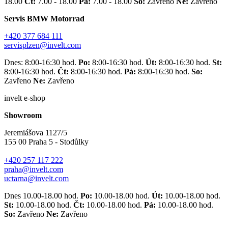
18.00
Čt:
7.00 - 18.00
Pá:
7.00 - 18.00
So:
Zavřeno
Ne:
Zavřeno
Servis BMW Motorrad
+420 377 684 111
servisplzen@invelt.com
Dnes: 8:00-16:30 hod.
Po:
8:00-16:30 hod.
Út:
8:00-16:30 hod.
St:
8:00-16:30 hod.
Čt:
8:00-16:30 hod.
Pá:
8:00-16:30 hod.
So:
Zavřeno
Ne:
Zavřeno
invelt e-shop
Showroom
Jeremiášova 1127/5
155 00 Praha 5 - Stodůlky
+420 257 117 222
praha@invelt.com
uctarna@invelt.com
Dnes 10.00-18.00 hod.
Po:
10.00-18.00 hod.
Út:
10.00-18.00 hod.
St:
10.00-18.00 hod.
Čt:
10.00-18.00 hod.
Pá:
10.00-18.00 hod.
So:
Zavřeno
Ne:
Zavřeno