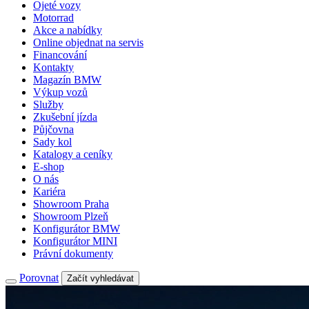
Ojeté vozy
Motorrad
Akce a nabídky
Online objednat na servis
Financování
Kontakty
Magazín BMW
Výkup vozů
Služby
Zkušební jízda
Půjčovna
Sady kol
Katalogy a ceníky
E-shop
O nás
Kariéra
Showroom Praha
Showroom Plzeň
Konfigurátor BMW
Konfigurátor MINI
Právní dokumenty
Porovnat
Začít vyhledávat