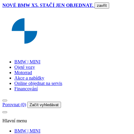
NOVÉ BMW X5. STAČÍ JEN OBJEDNAT.
zavřít
BMW | MINI
Ojeté vozy
Motorrad
Akce a nabídky
Online objednat na servis
Financování
Porovnat (0)
Začít vyhledávat
Hlavní menu
BMW | MINI