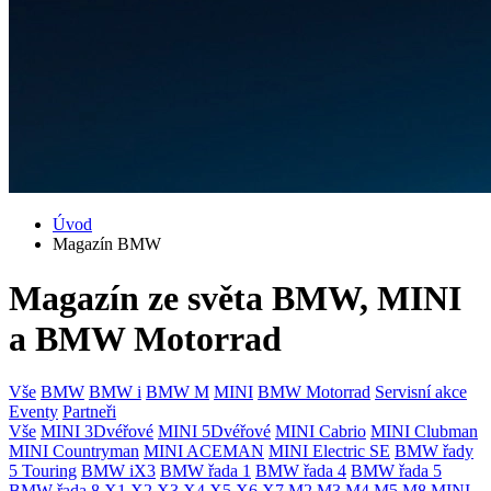
Úvod
Magazín BMW
Magazín ze světa BMW, MINI
a BMW Motorrad
Vše
BMW
BMW i
BMW M
MINI
BMW Motorrad
Servisní akce
Eventy
Partneři
Vše
MINI 3Dvéřové
MINI 5Dvéřové
MINI Cabrio
MINI Clubman
MINI Countryman
MINI ACEMAN
MINI Electric SE
BMW řady
5 Touring
BMW iX3
BMW řada 1
BMW řada 4
BMW řada 5
BMW řada 8
X1
X2
X3
X4
X5
X6
X7
M2
M3
M4
M5
M8
MINI