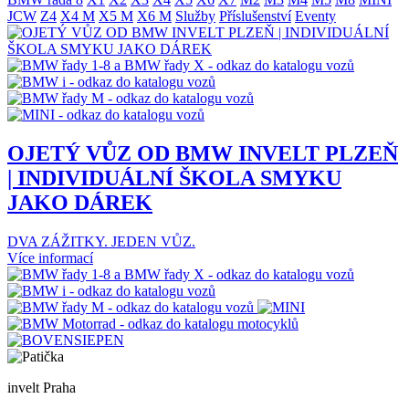
JCW
Z4
X4 M
X5 M
X6 M
Služby
Příslušenství
Eventy
OJETÝ VŮZ OD BMW INVELT PLZEŇ
| INDIVIDUÁLNÍ ŠKOLA SMYKU
JAKO DÁREK
DVA ZÁŽITKY. JEDEN VŮZ.
Více informací
invelt Praha