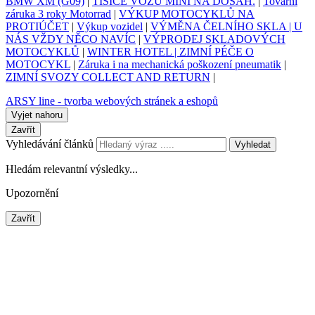
BMW XM (G09)
|
TISÍCE VOZŮ MINI NA DOSAH.
|
Tovární
záruka 3 roky Motorrad
|
VÝKUP MOTOCYKLŮ NA
PROTIÚČET
|
Výkup vozidel
|
VÝMĚNA ČELNÍHO SKLA | U
NÁS VŽDY NĚCO NAVÍC
|
VÝPRODEJ SKLADOVÝCH
MOTOCYKLŮ
|
WINTER HOTEL | ZIMNÍ PÉČE O
MOTOCYKL
|
Záruka i na mechanická poškození pneumatik
|
ZIMNÍ SVOZY COLLECT AND RETURN
|
ARSY line - tvorba webových stránek a eshopů
Vyjet nahoru
Zavřít
Vyhledávání článků
Vyhledat
Hledám relevantní výsledky...
Upozornění
Zavřít