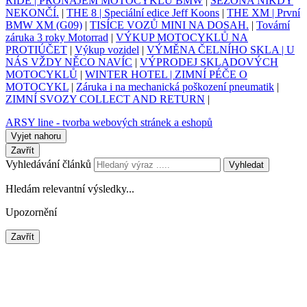
RIDE | PRONÁJEM MOTOCYKLU BMW
|
SEZÓNA NIKDY
NEKONČÍ.
|
THE 8 | Speciální edice Jeff Koons
|
THE XM | První
BMW XM (G09)
|
TISÍCE VOZŮ MINI NA DOSAH.
|
Tovární
záruka 3 roky Motorrad
|
VÝKUP MOTOCYKLŮ NA
PROTIÚČET
|
Výkup vozidel
|
VÝMĚNA ČELNÍHO SKLA | U
NÁS VŽDY NĚCO NAVÍC
|
VÝPRODEJ SKLADOVÝCH
MOTOCYKLŮ
|
WINTER HOTEL | ZIMNÍ PÉČE O
MOTOCYKL
|
Záruka i na mechanická poškození pneumatik
|
ZIMNÍ SVOZY COLLECT AND RETURN
|
ARSY line - tvorba webových stránek a eshopů
Vyjet nahoru
Zavřít
Vyhledávání článků
Vyhledat
Hledám relevantní výsledky...
Upozornění
Zavřít