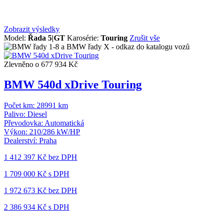
Zobrazit výsledky
Model:
Řada 5|GT
Karosérie:
Touring
Zrušit vše
Zlevněno o 677 934 Kč
BMW 540d xDrive Touring
Počet km:
28991 km
Palivo:
Diesel
Převodovka:
Automatická
Výkon:
210/286 kW/HP
Dealerství:
Praha
1 412 397 Kč
bez DPH
1 709 000 Kč s DPH
1 972 673 Kč
bez DPH
2 386 934 Kč s DPH