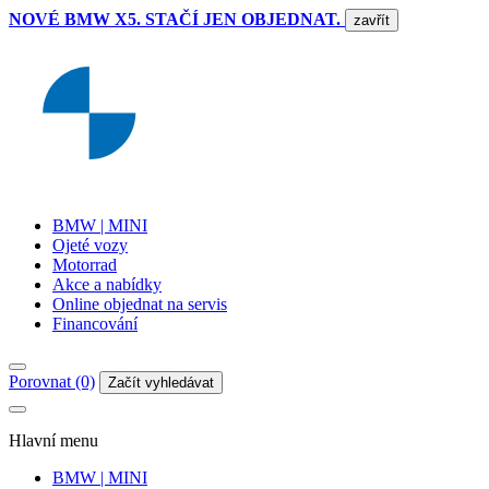
NOVÉ BMW X5. STAČÍ JEN OBJEDNAT.
zavřít
BMW | MINI
Ojeté vozy
Motorrad
Akce a nabídky
Online objednat na servis
Financování
Porovnat (0)
Začít vyhledávat
Hlavní menu
BMW | MINI