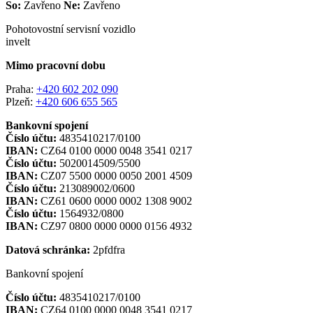
So:
Zavřeno
Ne:
Zavřeno
Pohotovostní servisní vozidlo
invelt
Mimo pracovní dobu
Praha:
+420 602 202 090
Plzeň:
+420 606 655 565
Bankovní spojení
Číslo účtu:
4835410217/0100
IBAN:
CZ64 0100 0000 0048 3541 0217
Číslo účtu:
5020014509/5500
IBAN:
CZ07 5500 0000 0050 2001 4509
Číslo účtu:
213089002/0600
IBAN:
CZ61 0600 0000 0002 1308 9002
Číslo účtu:
1564932/0800
IBAN:
CZ97 0800 0000 0000 0156 4932
Datová schránka:
2pfdfra
Bankovní spojení
Číslo účtu:
4835410217/0100
IBAN:
CZ64 0100 0000 0048 3541 0217