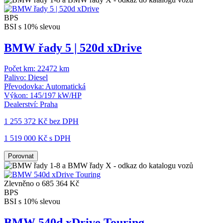
BPS
BSI s 10% slevou
BMW řady 5 | 520d xDrive
Počet km:
22472 km
Palivo:
Diesel
Převodovka:
Automatická
Výkon:
145/197 kW/HP
Dealerství:
Praha
1 255 372 Kč
bez DPH
1 519 000 Kč s DPH
Porovnat
Zlevněno o 685 364 Kč
BPS
BSI s 10% slevou
BMW 540d xDrive Touring