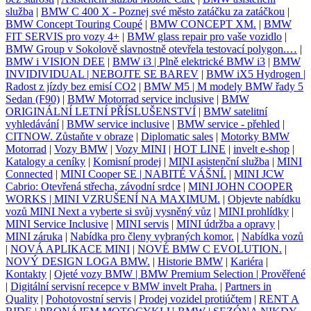
služba
|
BMW C 400 X - Poznej své město zatáčku za zatáčkou
|
BMW Concept Touring Coupé
|
BMW CONCEPT XM.
|
BMW
FIT SERVIS pro vozy 4+
|
BMW glass repair pro vaše vozidlo
|
BMW Group v Sokolově slavnostně otevřela testovací polygon.…
|
BMW i VISION DEE
|
BMW i3 | Plně elektrické BMW i3
|
BMW
INVIDIVIDUAL | NEBOJTE SE BAREV
|
BMW iX5 Hydrogen |
Radost z jízdy bez emisí CO2
|
BMW M5 | M modely BMW řady 5
Sedan (F90)
|
BMW Motorrad service inclusive
|
BMW
ORIGINÁLNÍ LETNÍ PŘÍSLUŠENSTVÍ
|
BMW satelitní
vyhledávání
|
BMW service inclusive
|
BMW service - přehled
|
CITNOW. Zůstaňte v obraze
|
Diplomatic sales
|
Motorky BMW
Motorrad
|
Vozy BMW
|
Vozy MINI
|
HOT LINE
|
invelt e-shop
|
Katalogy a ceníky
|
Komisní prodej
|
MINI asistenční služba
|
MINI
Connected
|
MINI Cooper SE | NABITÉ VÁŠNÍ.
|
MINI JCW
Cabrio: Otevřená střecha, závodní srdce
|
MINI JOHN COOPER
WORKS | MINI VZRUŠENÍ NA MAXIMUM.
|
Objevte nabídku
vozů MINI Next a vyberte si svůj vysněný vůz
|
MINI prohlídky
|
MINI Service Inclusive
|
MINI servis
|
MINI údržba a opravy
|
MINI záruka
|
Nabídka pro členy vybraných komor.
|
Nabídka vozů
|
NOVÁ APLIKACE MINI
|
NOVÉ BMW C EVOLUTION.
|
NOVÝ DESIGN LOGA BMW.
|
Historie BMW
|
Kariéra
|
Kontakty
|
Ojeté vozy BMW | BMW Premium Selection | Prověřené
|
Digitální servisní recepce v BMW invelt Praha.
|
Partners in
Quality
|
Pohotovostní servis
|
Prodej vozidel protiúčtem
|
RENT A