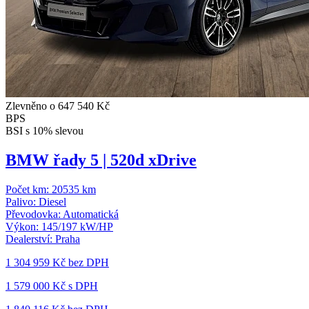
Zlevněno o 647 540 Kč
BPS
BSI s 10% slevou
BMW řady 5 | 520d xDrive
Počet km:
20535 km
Palivo:
Diesel
Převodovka:
Automatická
Výkon:
145/197 kW/HP
Dealerství:
Praha
1 304 959 Kč
bez DPH
1 579 000 Kč s DPH