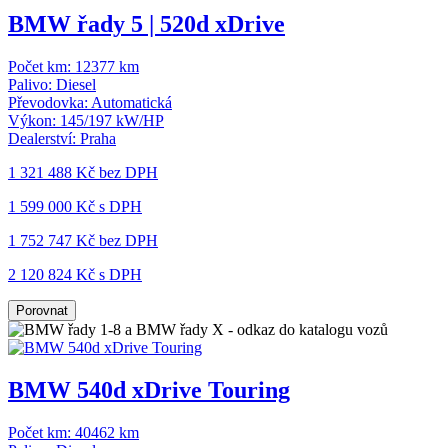
BMW řady 5 | 520d xDrive
Počet km:
12377 km
Palivo:
Diesel
Převodovka:
Automatická
Výkon:
145/197 kW/HP
Dealerství:
Praha
1 321 488 Kč
bez DPH
1 599 000 Kč s DPH
1 752 747 Kč
bez DPH
2 120 824 Kč s DPH
Porovnat
BMW 540d xDrive Touring
Počet km:
40462 km