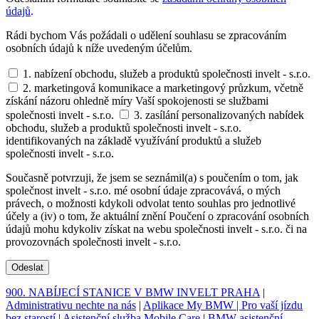
údajů
.
Rádi bychom Vás požádali o udělení souhlasu se zpracováním
osobních údajů k níže uvedeným účelům.
1. nabízení obchodu, služeb a produktů společnosti invelt - s.r.o.
2. marketingová komunikace a marketingový průzkum, včetně
získání názoru ohledně míry Vaší spokojenosti se službami
společnosti invelt - s.r.o.
3. zasílání personalizovaných nabídek
obchodu, služeb a produktů společnosti invelt - s.r.o.
identifikovaných na základě využívání produktů a služeb
společnosti invelt - s.r.o.
Současně potvrzuji, že jsem se seznámil(a) s poučením o tom, jak
společnost invelt - s.r.o. mé osobní údaje zpracovává, o mých
právech, o možnosti kdykoli odvolat tento souhlas pro jednotlivé
účely a (iv) o tom, že aktuální znění Poučení o zpracování osobních
údajů mohu kdykoliv získat na webu společnosti invelt - s.r.o. či na
provozovnách společnosti invelt - s.r.o.
Odeslat
900. NABÍJECÍ STANICE V BMW INVELT PRAHA
|
Administrativu nechte na nás
|
Aplikace My BMW | Pro vaší jízdu
bez starostí
|
Asistenční služba Mobile Care
|
BMW asistenční