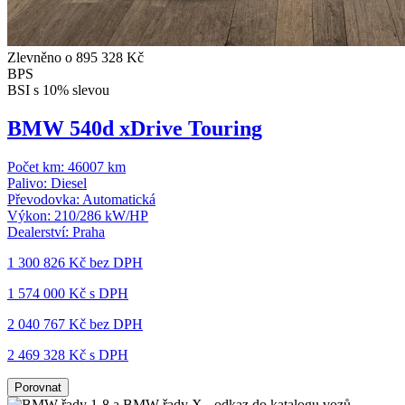
Zlevněno o 895 328 Kč
BPS
BSI s 10% slevou
BMW 540d xDrive Touring
Počet km:
46007 km
Palivo:
Diesel
Převodovka:
Automatická
Výkon:
210/286 kW/HP
Dealerství:
Praha
1 300 826 Kč
bez DPH
1 574 000 Kč s DPH
2 040 767 Kč
bez DPH
2 469 328 Kč s DPH
Porovnat