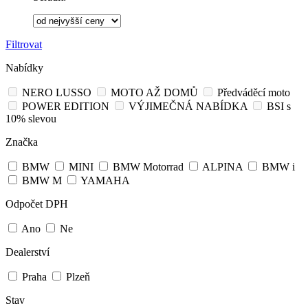
Filtrovat
Nabídky
NERO LUSSO
MOTO AŽ DOMŮ
Předváděcí moto
POWER EDITION
VÝJIMEČNÁ NABÍDKA
BSI s
10% slevou
Značka
BMW
MINI
BMW Motorrad
ALPINA
BMW i
BMW M
YAMAHA
Odpočet DPH
Ano
Ne
Dealerství
Praha
Plzeň
Stav