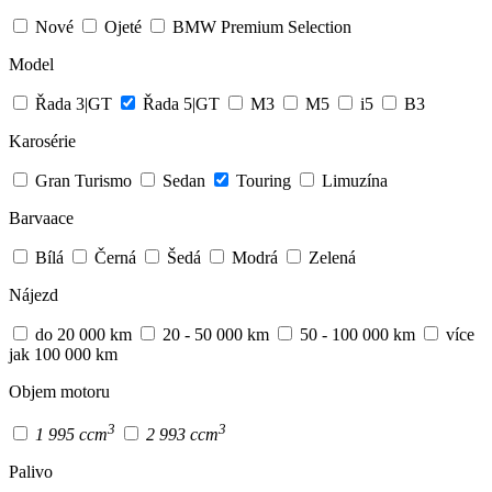
Nové
Ojeté
BMW Premium Selection
Model
Řada 3|GT
Řada 5|GT
M3
M5
i5
B3
Karosérie
Gran Turismo
Sedan
Touring
Limuzína
Barvaace
Bílá
Černá
Šedá
Modrá
Zelená
Nájezd
do 20 000 km
20 - 50 000 km
50 - 100 000 km
více
jak 100 000 km
Objem motoru
3
3
1 995 ccm
2 993 ccm
Palivo