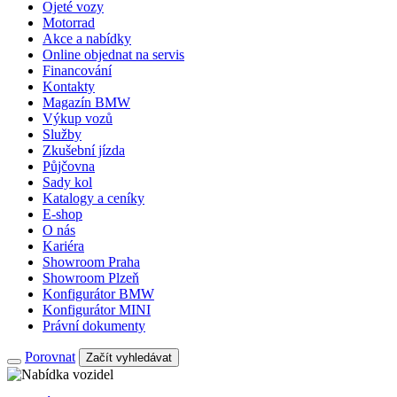
Ojeté vozy
Motorrad
Akce a nabídky
Online objednat na servis
Financování
Kontakty
Magazín BMW
Výkup vozů
Služby
Zkušební jízda
Půjčovna
Sady kol
Katalogy a ceníky
E-shop
O nás
Kariéra
Showroom Praha
Showroom Plzeň
Konfigurátor BMW
Konfigurátor MINI
Právní dokumenty
Porovnat
Začít vyhledávat