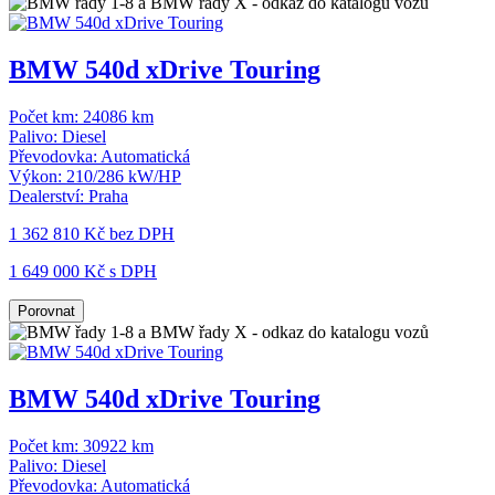
BMW 540d xDrive Touring
Počet km:
24086 km
Palivo:
Diesel
Převodovka:
Automatická
Výkon:
210/286 kW/HP
Dealerství:
Praha
1 362 810 Kč
bez DPH
1 649 000 Kč s DPH
Porovnat
BMW 540d xDrive Touring
Počet km:
30922 km
Palivo:
Diesel
Převodovka:
Automatická