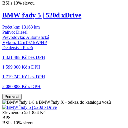
BSI s 10% slevou
BMW řady 5 | 520d xDrive
Počet km:
13163 km
Palivo:
Diesel
Převodovka:
Automatická
Výkon:
145/197 kW/HP
Dealerství:
Plzeň
1 321 488 Kč
bez DPH
1 599 000 Kč s DPH
1 719 742 Kč
bez DPH
2 080 888 Kč s DPH
Porovnat
Zlevněno o 521 824 Kč
BPS
BSI s 10% slevou