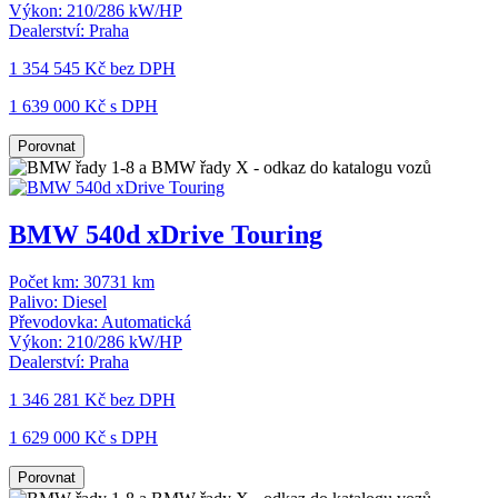
Výkon:
210/286 kW/HP
Dealerství:
Praha
1 354 545 Kč
bez DPH
1 639 000 Kč s DPH
Porovnat
BMW 540d xDrive Touring
Počet km:
30731 km
Palivo:
Diesel
Převodovka:
Automatická
Výkon:
210/286 kW/HP
Dealerství:
Praha
1 346 281 Kč
bez DPH
1 629 000 Kč s DPH
Porovnat