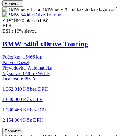
Porovnat
Zlevněno o 505 364 Kč
BPS
BSI s 10% slevou
BMW 540d xDrive Touring
Počet km:
15466 km
Palivo:
Diesel
Převodovka:
Automatická
Výkon:
210/286 kW/HP
Dealerství:
Plzeň
1 362 810 Kč
bez DPH
1 649 000 Kč s DPH
1 780 466 Kč
bez DPH
2 154 364 Kč s DPH
Porovnat