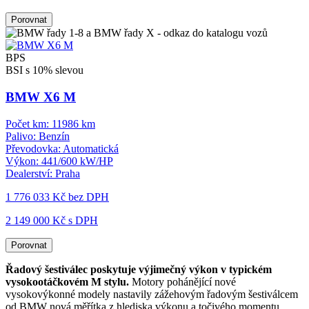
Porovnat
BPS
BSI s 10% slevou
BMW X6 M
Počet km:
11986 km
Palivo:
Benzín
Převodovka:
Automatická
Výkon:
441/600 kW/HP
Dealerství:
Praha
1 776 033 Kč
bez DPH
2 149 000 Kč s DPH
Porovnat
Řadový šestiválec poskytuje výjimečný výkon v typickém
vysokootáčkovém M stylu.
Motory pohánějící nové
vysokovýkonné modely nastavily zážehovým řadovým šestiválcem
od BMW nová měřítka z hlediska výkonu a točivého momentu.