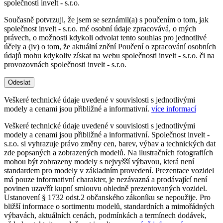
společnosti invelt - s.r.o.
Současně potvrzuji, že jsem se seznámil(a) s poučením o tom, jak
společnost invelt - s.r.o. mé osobní údaje zpracovává, o mých
právech, o možnosti kdykoli odvolat tento souhlas pro jednotlivé
účely a (iv) o tom, že aktuální znění Poučení o zpracování osobních
údajů mohu kdykoliv získat na webu společnosti invelt - s.r.o. či na
provozovnách společnosti invelt - s.r.o.
Odeslat
Veškeré technické údaje uvedené v souvislosti s jednotlivými
modely a cenami jsou přibližné a informativní.
více informací
Veškeré technické údaje uvedené v souvislosti s jednotlivými
modely a cenami jsou přibližné a informativní. Společnost invelt -
s.r.o. si vyhrazuje právo změny cen, barev, výbav a technických dat
zde popsaných a zobrazených modelů. Na ilustračních fotografiích
mohou být zobrazeny modely s nejvyšší výbavou, která není
standardem pro modely v základním provedení. Prezentace vozidel
má pouze informativní charakter, je nezávazná a prodávající není
povinen uzavřít kupní smlouvu ohledně prezentovaných vozidel.
Ustanovení § 1732 odst.2 občanského zákoníku se nepoužije. Pro
bližší informace o sortimentu modelů, standardních a mimořádných
výbavách, aktuálních cenách, podmínkách a termínech dodávek,