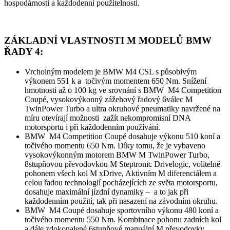
hospodárnosti a každodenní použitelnosti.
ZÁKLADNÍ VLASTNOSTI M MODELŮ BMW
ŘADY 4:
Vrcholným modelem je BMW M4 CSL s působivým
výkonem 551 k a točivým momentem 650 Nm. Snížení
hmotnosti až o 100 kg ve srovnání s BMW M4 Competition
Coupé, vysokovýkonný zážehový řadový 6válec M
TwinPower Turbo a ultra okruhové pneumatiky navržené na
míru otevírají možnosti zažít nekompromisní DNA
motorsportu i při každodenním používání.
BMW M4 Competition Coupé dosahuje výkonu 510 koní a
točivého momentu 650 Nm. Díky tomu, že je vybaveno
vysokovýkonným motorem BMW M TwinPower Turbo,
8stupňovou převodovkou M Steptronic Drivelogic, volitelně
pohonem všech kol M xDrive, Aktivním M diferenciálem a
celou řadou technologií pocházejících ze světa motorsportu,
dosahuje maximální jízdní dynamiky – a to jak při
každodenním použití, tak při nasazení na závodním okruhu.
BMW M4 Coupé dosahuje sportovního výkonu 480 koní a
točivého momentu 550 Nm. Kombinace pohonu zadních kol
a dále zdokonalené 6stupňové manuální M převodovky