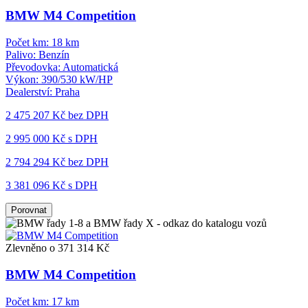
BMW M4 Competition
Počet km:
18 km
Palivo:
Benzín
Převodovka:
Automatická
Výkon:
390/530 kW/HP
Dealerství:
Praha
2 475 207 Kč
bez DPH
2 995 000 Kč s DPH
2 794 294 Kč
bez DPH
3 381 096 Kč s DPH
Porovnat
Zlevněno o 371 314 Kč
BMW M4 Competition
Počet km:
17 km