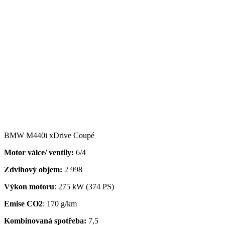
BMW M440i xDrive Coupé
Motor válce/ ventily:
6/4
Zdvihový objem:
2 998
Výkon motoru
: 275 kW (374 PS)
Emise CO2
: 170 g/km
Kombinovaná spotřeba:
7,5