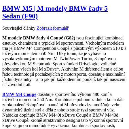
BMW M5 | M modely BMW řady 5
Sedan (F90)
Související články
Zobrazit formulář
M modely BMW řady 4 Coupé (G82)
jsou fascinující kombinací
estetiky, charakteru a typické M sportovnosti. Vrcholným modelem
tria je BMW M4 Competition Coupé s působivým výkonem 510 k a
točivým momentem 650 Nm. Díky tomu, že je vybaveno
vysokovýkonným motorem M TwinPower Turbo, 8stupňovou
převodovkou M Steptronic Sport s funkcí Drivelogic, volitelně
pohonem všech kol M xDrive*, Aktivním M diferenciálem a celou
řadou technologií pocházejících z motorsportu, dosahuje maximální
jízdní dynamiky – a to jak při každodenním použití, tak při nasazení
na závodní trati.
BMW M4 Coupé
dosahuje sportovního výkonu 480 koní a
točivého momentu 550 Nm. Kombinace pohonu zadních kol a dále
zdokonalené 6stupňové manuální M převodovky umožňuje velmi
dynamický jízdní styl a dělá z tohoto stroje ryzí sportovní vůz.
Nabídku doplňuje BMW M440i xDrive Coupé a BMW M440d
xDrive Coupé: kromě atraktivního designu tato výkonná sportovní
kupé zaujmou mimořádně vyváženou kombinací sportovnosti,