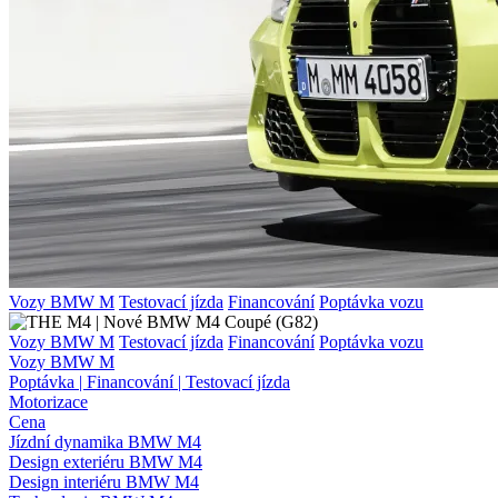
Vozy BMW M
Testovací jízda
Financování
Poptávka vozu
Vozy BMW M
Testovací jízda
Financování
Poptávka vozu
Vozy BMW M
Poptávka | Financování | Testovací jízda
Motorizace
Cena
Jízdní dynamika BMW M4
Design exteriéru BMW M4
Design interiéru BMW M4