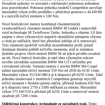
Dosažené pokroky ve srovnání s odcházející pohonnou jednotkou
jsou pozoruhodné. Pohonná jednotka modelů Competition navyšuje
maximální výkon svého protějšku v předchozí generaci o 44 kW/60
k a nejvyšší točivý moment o 100 Nm.
Nové šestiválcové motory kombinují charakteristický
vysokootáčkový charakter motorů BMW M GmbH s nejnovější
verzí technologie M TwinPower Turbo. Jednotka o objemu 3,0 litru
zaujme v obou výkonových stupních okamžitým nástupem výkonu
a chutí po otáčkách, které bez přerušení udržuje až k omezovači.
Tyto vlastnosti společně vytvářejí nezaměnitelný profil, jemuž
dominuje lineární průběh točivého momentu, jenž je známkou
jízdního projevu všech motorů BMW M od jejich prvního uvedení
na trh. Nový řadový šestiválec je také ultra výkonným srdcem
nového závodního automobilu BMW M4 GT3 určeného pro
vytrvalostní závody. Varianta motoru v novém BMW M4 Coupé
nabízí maximální točivý moment 550 Nm od 2650 do 6130 1/min.
Maximální výkon 353 kW/480 k je k dispozici při 6250 1/min. Také
jednotka instalovaná v modelech Competition generuje nejvyšší
točivý moment v širokém pásmu otáček, přičemž hodnota 650 Nm
je k dispozici mezi 2750 a 5500 otáčkami za minutu. Maximální
výkon 375 kW/510 k přichází při 6250 1/min a omezovač motoru
zasahuje při 7200 1/min.
Odlehčená konstrukce, technologie ze závodních tratí.
Tento