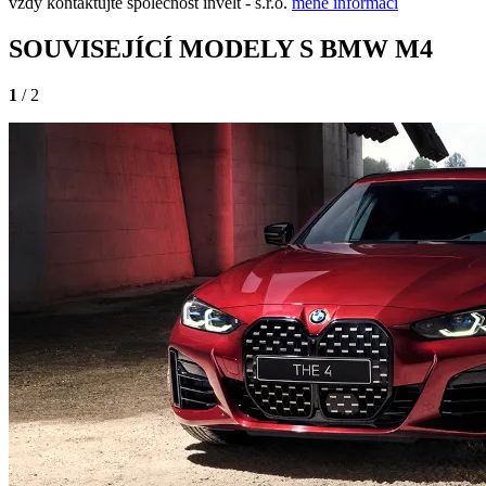
vždy kontaktujte společnost invelt - s.r.o.
méně informací
SOUVISEJÍCÍ MODELY S BMW M4
1
/ 2