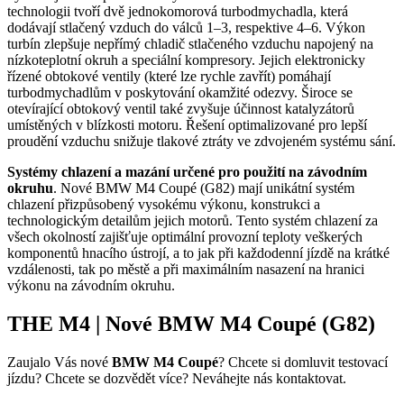
technologii tvoří dvě jednokomorová turbodmychadla, která
dodávají stlačený vzduch do válců 1–3, respektive 4–6. Výkon
turbín zlepšuje nepřímý chladič stlačeného vzduchu napojený na
nízkoteplotní okruh a speciální kompresory. Jejich elektronicky
řízené obtokové ventily (které lze rychle zavřít) pomáhají
turbodmychadlům v poskytování okamžité odezvy. Široce se
otevírající obtokový ventil také zvyšuje účinnost katalyzátorů
umístěných v blízkosti motoru. Řešení optimalizované pro lepší
proudění vzduchu snižuje tlakové ztráty ve zdvojeném systému sání.
Systémy chlazení a mazání určené pro použití na závodním
okruhu
. Nové BMW M4 Coupé (G82) mají unikátní systém
chlazení přizpůsobený vysokému výkonu, konstrukci a
technologickým detailům jejich motorů. Tento systém chlazení za
všech okolností zajišťuje optimální provozní teploty veškerých
komponentů hnacího ústrojí, a to jak při každodenní jízdě na krátké
vzdálenosti, tak po městě a při maximálním nasazení na hranici
výkonu na závodním okruhu.
THE M4 | Nové BMW M4 Coupé (G82)
Zaujalo Vás nové
BMW M4 Coupé
? Chcete si domluvit testovací
jízdu? Chcete se dozvědět více? Neváhejte nás kontaktovat.