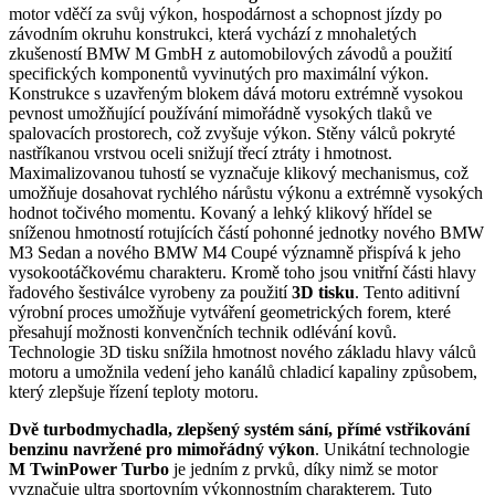
motor vděčí za svůj výkon, hospodárnost a schopnost jízdy po
závodním okruhu konstrukci, která vychází z mnohaletých
zkušeností BMW M GmbH z automobilových závodů a použití
specifických komponentů vyvinutých pro maximální výkon.
Konstrukce s uzavřeným blokem dává motoru extrémně vysokou
pevnost umožňující používání mimořádně vysokých tlaků ve
spalovacích prostorech, což zvyšuje výkon. Stěny válců pokryté
nastříkanou vrstvou oceli snižují třecí ztráty i hmotnost.
Maximalizovanou tuhostí se vyznačuje klikový mechanismus, což
umožňuje dosahovat rychlého nárůstu výkonu a extrémně vysokých
hodnot točivého momentu. Kovaný a lehký klikový hřídel se
sníženou hmotností rotujících částí pohonné jednotky nového BMW
M3 Sedan a nového BMW M4 Coupé významně přispívá k jeho
vysokootáčkovému charakteru. Kromě toho jsou vnitřní části hlavy
řadového šestiválce vyrobeny za použití
3D tisku
. Tento aditivní
výrobní proces umožňuje vytváření geometrických forem, které
přesahují možnosti konvenčních technik odlévání kovů.
Technologie 3D tisku snížila hmotnost nového základu hlavy válců
motoru a umožnila vedení jeho kanálů chladicí kapaliny způsobem,
který zlepšuje řízení teploty motoru.
Dvě turbodmychadla, zlepšený systém sání, přímé vstřikování
benzinu navržené pro mimořádný výkon
. Unikátní technologie
M TwinPower Turbo
je jedním z prvků, díky nimž se motor
vyznačuje ultra sportovním výkonnostním charakterem. Tuto