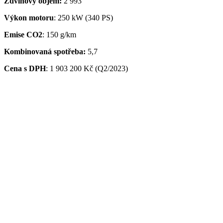
Zdvihový objem:
2 993
Výkon motoru
: 250 kW (340 PS)
Emise CO2
: 150 g/km
Kombinovaná spotřeba:
5,7
Cena s DPH
:
1 903 200 Kč (Q2/2023)