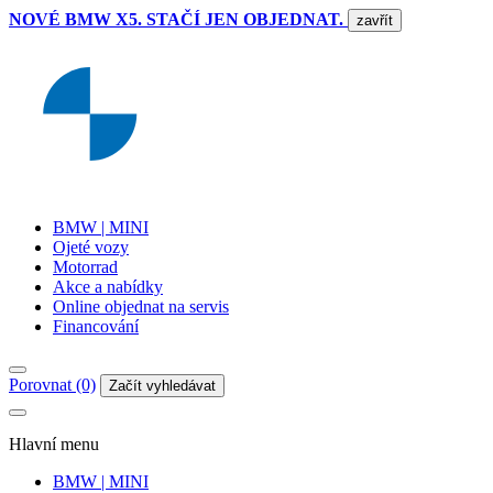
NOVÉ BMW X5. STAČÍ JEN OBJEDNAT.
zavřít
BMW | MINI
Ojeté vozy
Motorrad
Akce a nabídky
Online objednat na servis
Financování
Porovnat (0)
Začít vyhledávat
Hlavní menu
BMW | MINI