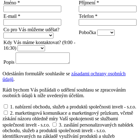
Jméno
*
Příjmení
*
E-mail
*
Telefon
*
Co pro Vás můžeme udělat?
Pobočka
Kdy Vás máme kontaktovat? (9:00 -
16:30)
Popis
Odesláním formuláře souhlasíte se
zásadami ochrany osobních
údajů
.
Rádi bychom Vás požádali o udělení souhlasu se zpracováním
osobních údajů k níže uvedeným účelům.
1. nabízení obchodu, služeb a produktů společnosti invelt - s.r.o.
2. marketingová komunikace a marketingový průzkum, včetně
získání názoru ohledně míry Vaší spokojenosti se službami
společnosti invelt - s.r.o.
3. zasílání personalizovaných nabídek
obchodu, služeb a produktů společnosti invelt - s.r.o.
identifikovaných na základě využívání produktů a služeb