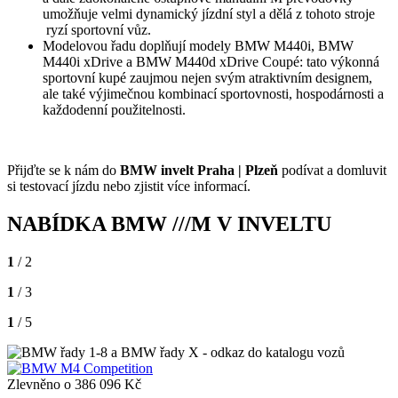
umožňuje velmi dynamický jízdní styl a dělá z tohoto stroje
ryzí sportovní vůz.
Modelovou řadu doplňují modely BMW M440i, BMW
M440i xDrive a BMW M440d xDrive Coupé: tato výkonná
sportovní kupé zaujmou nejen svým atraktivním designem,
ale také výjimečnou kombinací sportovnosti, hospodárnosti a
každodenní použitelnosti.
Přijďte se k nám do
BMW invelt Praha | Plzeň
podívat a domluvit
si testovací jízdu nebo zjistit více informací.
NABÍDKA BMW ///M V INVELTU
1
/ 2
1
/ 3
1
/ 5
Zlevněno o 386 096 Kč