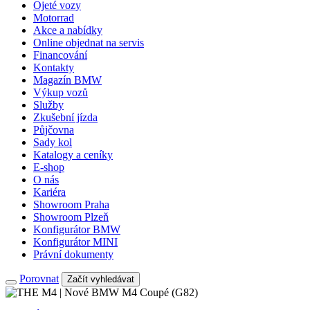
Ojeté vozy
Motorrad
Akce a nabídky
Online objednat na servis
Financování
Kontakty
Magazín BMW
Výkup vozů
Služby
Zkušební jízda
Půjčovna
Sady kol
Katalogy a ceníky
E-shop
O nás
Kariéra
Showroom Praha
Showroom Plzeň
Konfigurátor BMW
Konfigurátor MINI
Právní dokumenty
Porovnat
Začít vyhledávat