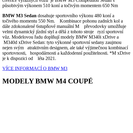
čtveřice výrazných vozů je BMW M3 Competition Sedan s
působivým výkonem 510 koní a točivým momentem 650 Nm
BMW M3 Sedan
dosahuje sportovního výkonu 480 koní a
točivého momentu 550 Nm. Kombinace pohonu zadních kol a
dále zdokonalené 6stupňové manuální M převodovky umožňuje
velmi dynamický jízdní styl a dělá z tohoto stroje ryzí sportovní
vůz. Modelovou řadu doplňují modely BMW M340i xDrive a
M340d xDrive Sedan: tyto výkonné sportovní sedany zaujmou
nejen svým atraktivním designem, ale také výjimečnou kombinací
sportovnosti, hospodárnosti a každodenní použitelnosti. *M xDrive
je k dispozici od léta 2021.
VÍCE INFORMACÍ O BMW M3
MODELY BMW M4 COUPÉ