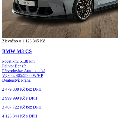
Zlevněno o 1 123 345 Kč
BMW M3 CS
Počet km:
5138 km
Palivo:
Benzín
Převodovka:
Automatická
Výkon:
405/550 kW/HP
Dealerství:
Praha
2 479 338 Kč
bez DPH
2 999 999 Kč s DPH
3 407 722 Kč
bez DPH
4 123 344 Kč s DPH