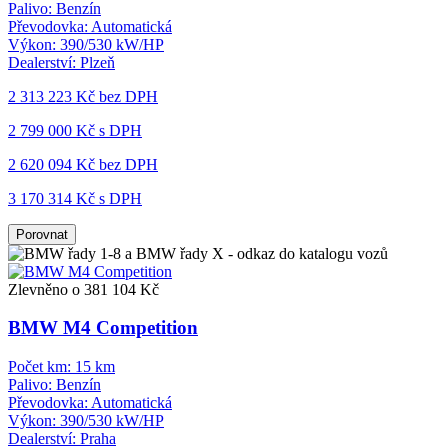
Palivo:
Benzín
Převodovka:
Automatická
Výkon:
390/530 kW/HP
Dealerství:
Plzeň
2 313 223 Kč
bez DPH
2 799 000 Kč s DPH
2 620 094 Kč
bez DPH
3 170 314 Kč s DPH
Porovnat
Zlevněno o 381 104 Kč
BMW M4 Competition
Počet km:
15 km
Palivo:
Benzín
Převodovka:
Automatická
Výkon:
390/530 kW/HP
Dealerství:
Praha