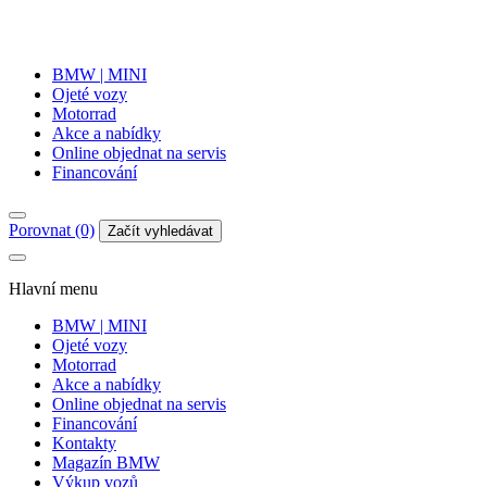
BMW | MINI
Ojeté vozy
Motorrad
Akce a nabídky
Online objednat na servis
Financování
Porovnat (0)
Začít vyhledávat
Hlavní menu
BMW | MINI
Ojeté vozy
Motorrad
Akce a nabídky
Online objednat na servis
Financování
Kontakty
Magazín BMW
Výkup vozů