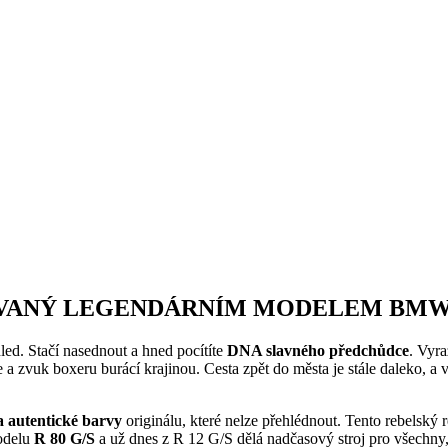
VANÝ LEGENDÁRNÍM MODELEM BMW R
ed. Stačí nasednout a hned pocítíte
DNA slavného předchůdce
. Vyra
a zvuk boxeru burácí krajinou. Cesta zpět do města je stále daleko, a v
 autentické barvy
originálu, které nelze přehlédnout. Tento rebelský 
modelu
R 80 G/S
a už dnes z R 12 G/S dělá nadčasový stroj pro všechny, 