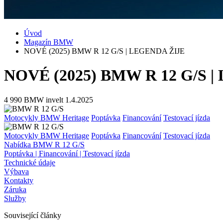
Úvod
Magazín BMW
NOVÉ (2025) BMW R 12 G/S | LEGENDA ŽIJE
NOVÉ (2025) BMW R 12 G/S 
4 990
BMW invelt
1.4.2025
Motocykly BMW Heritage
Poptávka
Financování
Testovací jízda
Motocykly BMW Heritage
Poptávka
Financování
Testovací jízda
Nabídka BMW R 12 G/S
Poptávka | Financování | Testovací jízda
Technické údaje
Výbava
Kontakty
Záruka
Služby
Související články