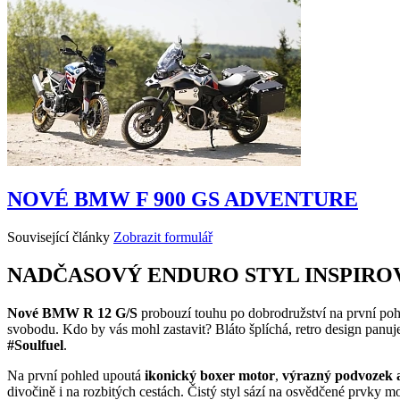
NOVÉ BMW F 900 GS ADVENTURE
Související články
Zobrazit formulář
NADČASOVÝ ENDURO STYL INSPIRO
Nové BMW R 12 G/S
probouzí touhu po dobrodružství na první pohl
svobodu. Kdo by vás mohl zastavit? Bláto šplíchá, retro design panuje 
#Soulfuel
.
Na první pohled upoutá
ikonický boxer motor
,
výrazný podvozek a
divočině i na rozbitých cestách. Čistý styl sází na osvědčené prvky 