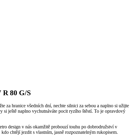
 80 G/S
žte za hranice všedních dní, nechte silnici za sebou a naplno si užijte
y si ještě naplno vychutnáváte pocit ryzího štěstí. To je opravdový
retro design v nás okamžitě probouzí touhu po dobrodružství v
kdo chtějí jezdit s vlastním, jasně rozpoznatelným rukopisem.