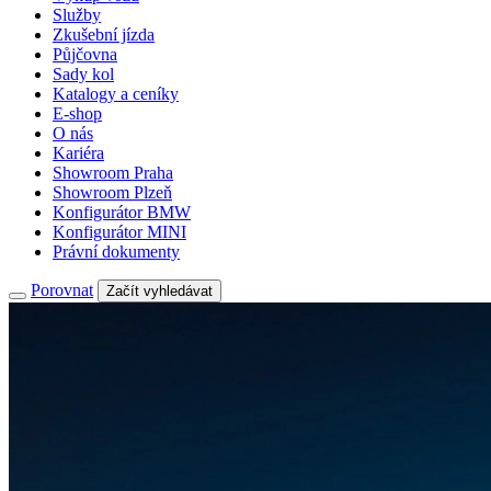
Služby
Zkušební jízda
Půjčovna
Sady kol
Katalogy a ceníky
E-shop
O nás
Kariéra
Showroom Praha
Showroom Plzeň
Konfigurátor BMW
Konfigurátor MINI
Právní dokumenty
Porovnat
Začít vyhledávat