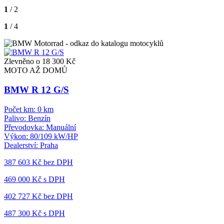
1
/ 2
1
/ 4
Zlevněno o 18 300 Kč
MOTO AŽ DOMŮ
BMW R 12 G/S
Počet km:
0 km
Palivo:
Benzín
Převodovka:
Manuální
Výkon:
80/109 kW/HP
Dealerství:
Praha
387 603 Kč
bez DPH
469 000 Kč s DPH
402 727 Kč
bez DPH
487 300 Kč s DPH