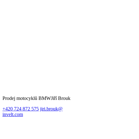
Prodej motocyklů BMW
Jiří Brouk
+420 724 872 575
jiri.brouk@
invelt.com