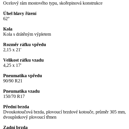
Ocelový rám mostového typu, skořepinová konstrukce
Úhel hlavy řízení
62°
Kola
Kola s drátěným výpletem
Rozměr ráfku vpředu
2,15 x 21'
Velikost ráfku vzadu
4,25 x 17'
Pneumatika vpředu
90/90 R21
Pneumatika vzadu
150/70 R17
Přední brzda
Dvoukotoučová brzda, plovoucí brzdové kotouče, průměr 305 mm,
dvoupístkový plovoucí třmen
Zadní brzda