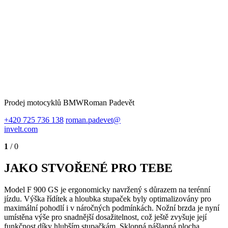
Prodej motocyklů BMW
Roman Padevět
+420 725 736 138
roman.padevet@
invelt.com
1
/ 0
JAKO STVOŘENÉ PRO TEBE
Model F 900 GS je ergonomicky navržený s důrazem na terénní
jízdu. Výška řídítek a hloubka stupaček byly optimalizovány pro
maximální pohodlí i v náročných podmínkách. Nožní brzda je nyní
umístěna výše pro snadnější dosažitelnost, což ještě zvyšuje její
funkčnost díky hlubším stupačkám. Sklopná nášlapná plocha