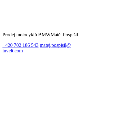
Prodej motocyklů BMW
Matěj Pospíšil
+420 702 186 543
matej.pospisil@
invelt.com