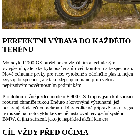
PERFEKTNÍ VÝBAVA DO KAŽDÉHO
TERÉNU
Motocykl F 900 GS prošel nejen vizuálním a technickým
vylepšením, ale také byla posílena úroveň komfortu a bezpečnosti.
Nové ochranné prvky pro ruce, vyrobené z odolného plastu, nejen
zvyšují bezpečnost, ale také zlepšují ochranu proti větru a
nepříznivým povětrnostním podmínkám.
Pro dobrodružné jezdce modelu F 900 GS Trophy jsou k dispozici
robustní chrániče rukou Enduro s kovovými výztuhami, jež
poskytují dodatečnou ochranu. Díky volitelné přípravě pro navigaci
je možné na motocyklu bezpečně instalovat navigační systém
BMW, či jiná zařízení, jako je například akční kamera.
CÍL VŽDY PŘED OČIMA