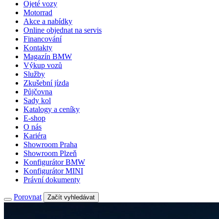
Ojeté vozy
Motorrad
Akce a nabídky
Online objednat na servis
Financování
Kontakty
Magazín BMW
Výkup vozů
Služby
Zkušební jízda
Půjčovna
Sady kol
Katalogy a ceníky
E-shop
O nás
Kariéra
Showroom Praha
Showroom Plzeň
Konfigurátor BMW
Konfigurátor MINI
Právní dokumenty
Porovnat
Začít vyhledávat