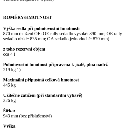
ROMĚRY/HMOTNOST
Výška sedla při pohotovostní hmotnosti
870 mm (snížení OE: OE rally sedadlo vysoké: 890 mm; OE rally
sedadlo nízké: 835 mm; OA sedadlo jednoduché: 870 mm)
z toho rezervní objem
cca 4 l
Pohotovostní hmotnost připravená k jízdě, plná nádrž
219 kg 1)
Maximální přípustná celková hmotnost
445 kg
Užitečné zatížení (při standardní výbavě)
226 kg
Šířka:
943 mm (bez příslušenství)
Výška