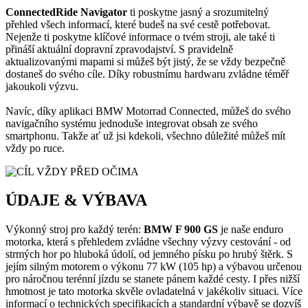
ConnectedRide Navigator
ti poskytne jasný a srozumitelný
přehled všech informací, které budeš na své cestě potřebovat.
Nejenže ti poskytne klíčové informace o tvém stroji, ale také ti
přináší aktuální dopravní zpravodajství. S pravidelně
aktualizovanými mapami si můžeš být jistý, že se vždy bezpečně
dostaneš do svého cíle. Díky robustnímu hardwaru zvládne téměř
jakoukoli výzvu.
Navíc, díky aplikaci BMW Motorrad Connected, můžeš do svého
navigačního systému jednoduše integrovat obsah ze svého
smartphonu. Takže ať už jsi kdekoli, všechno důležité můžeš mít
vždy po ruce.
ÚDAJE & VÝBAVA
Výkonný stroj pro každý terén:
BMW F 900 GS
je naše enduro
motorka, která s přehledem zvládne všechny výzvy cestování - od
strmých hor po hluboká údolí, od jemného písku po hrubý štěrk. S
jejím silným motorem o výkonu 77 kW (105 hp) a výbavou určenou
pro náročnou terénní jízdu se stanete pánem každé cesty. I přes nižší
hmotnost je tato motorka skvěle ovladatelná v jakékoliv situaci. Více
informací o technických specifikacích a standardní výbavě se dozvíš