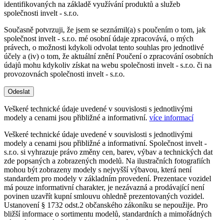
identifikovaných na základě využívání produktů a služeb
společnosti invelt - s.r.o.
Současně potvrzuji, že jsem se seznámil(a) s poučením o tom, jak
společnost invelt - s.r.o. mé osobní údaje zpracovává, o mých
právech, o možnosti kdykoli odvolat tento souhlas pro jednotlivé
účely a (iv) o tom, že aktuální znění Poučení o zpracování osobních
údajů mohu kdykoliv získat na webu společnosti invelt - s.r.o. či na
provozovnách společnosti invelt - s.r.o.
Odeslat
Veškeré technické údaje uvedené v souvislosti s jednotlivými
modely a cenami jsou přibližné a informativní.
více informací
Veškeré technické údaje uvedené v souvislosti s jednotlivými
modely a cenami jsou přibližné a informativní. Společnost invelt -
s.r.o. si vyhrazuje právo změny cen, barev, výbav a technických dat
zde popsaných a zobrazených modelů. Na ilustračních fotografiích
mohou být zobrazeny modely s nejvyšší výbavou, která není
standardem pro modely v základním provedení. Prezentace vozidel
má pouze informativní charakter, je nezávazná a prodávající není
povinen uzavřít kupní smlouvu ohledně prezentovaných vozidel.
Ustanovení § 1732 odst.2 občanského zákoníku se nepoužije. Pro
bližší informace o sortimentu modelů, standardních a mimořádných