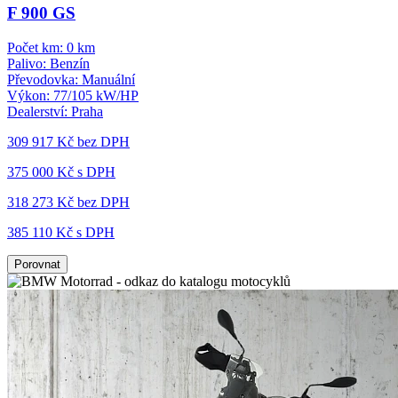
F 900 GS
Počet km:
0 km
Palivo:
Benzín
Převodovka:
Manuální
Výkon:
77/105 kW/HP
Dealerství:
Praha
309 917 Kč
bez DPH
375 000 Kč s DPH
318 273 Kč
bez DPH
385 110 Kč s DPH
Porovnat