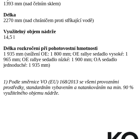
1393 mm (nad čelním sklem)
Délka
2270 mm (nad chráničem proti stříkající vodě)
Využitelný objem nádrže
14,5 l
Délka rozkročení při pohotovostní hmotnosti
1 935 mm (snížení OE: 1 800 mm; OE rallye sedadlo vysoké: 1
965 mm; OE rallye sedadlo nízké: 1 900 mm; OA sedadlo
jednoduché: 1 935 mm)
1) Podle směrnice VO (EU) 168/2013 se všemi provozními
prostředky, standardním vybavením a natankováním na min. 90 %
využitelného objemu nádrže.