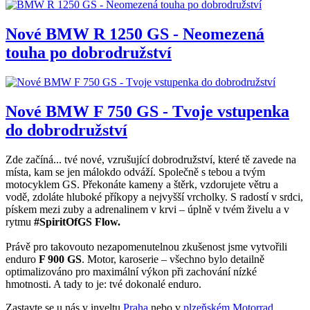
Nové BMW R 1250 GS - Neomezená
touha po dobrodružství
Nové BMW F 750 GS - Tvoje vstupenka
do dobrodružství
Zde začíná... tvé nové, vzrušující dobrodružství, které tě zavede na
místa, kam se jen málokdo odváží. Společně s tebou a tvým
motocyklem GS. Překonáte kameny a štěrk, vzdorujete větru a
vodě, zdoláte hluboké příkopy a nejvyšší vrcholky. S radostí v srdci,
pískem mezi zuby a adrenalinem v krvi – úplně v tvém živelu a v
rytmu
#SpiritOfGS Flow.
Právě pro takovouto nezapomenutelnou zkušenost jsme vytvořili
enduro
F 900 GS
. Motor, karoserie – všechno bylo detailně
optimalizováno pro maximální výkon při zachování nízké
hmotnosti. A tady to je: tvé dokonalé enduro.
Zastavte se u nás v inveltu
Praha
nebo v
plzeňském Motorrad