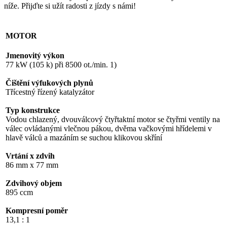
níže. Přijďte si užít radosti z jízdy s námi!
MOTOR
Jmenovitý výkon
77 kW (105 k) při 8500 ot./min. 1)
Čištění výfukových plynů
Třícestný řízený katalyzátor
Typ konstrukce
Vodou chlazený, dvouválcový čtyřtaktní motor se čtyřmi ventily na
válec ovládanými vlečnou pákou, dvěma vačkovými hřídelemi v
hlavě válců a mazáním se suchou klikovou skříní
Vrtání x zdvih
86 mm x 77 mm
Zdvihový objem
895 ccm
Kompresní poměr
13,1 : 1