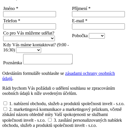
Jméno
*
Příjmení
*
Telefon
*
E-mail
*
Co pro Vás můžeme udělat?
Pobočka
Kdy Vás máme kontaktovat? (9:00 -
16:30)
Poznámka
Odesláním formuláře souhlasíte se
zásadami ochrany osobních
údajů
.
Rádi bychom Vás požádali o udělení souhlasu se zpracováním
osobních údajů k níže uvedeným účelům.
1. nabízení obchodu, služeb a produktů společnosti invelt - s.r.o.
2. marketingová komunikace a marketingový průzkum, včetně
získání názoru ohledně míry Vaší spokojenosti se službami
společnosti invelt - s.r.o.
3. zasílání personalizovaných nabídek
obchodu, služeb a produktů společnosti invelt - s.r.o.