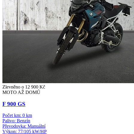
Zlevněno o 12 900 Kč
MOTO AŽ DOMŮ
F 900 GS
Počet km:
0 km
Palivo:
Benzín
Převodovka:
Manuální
Výkon:
77/105 kW/HP