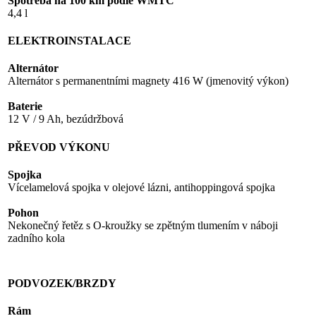
Spotřeba na 100 km podle WMTC
4,4 l
ELEKTROINSTALACE
Alternátor
Alternátor s permanentními magnety 416 W (jmenovitý výkon)
Baterie
12 V / 9 Ah, bezúdržbová
PŘEVOD VÝKONU
Spojka
Vícelamelová spojka v olejové lázni, antihoppingová spojka
Pohon
Nekonečný řetěz s O-kroužky se zpětným tlumením v náboji
zadního kola
PODVOZEK/BRZDY
Rám