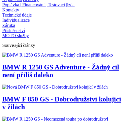
Poptávka | Financování | Testovací jízda
Kontakty
Technické údaje
Individualizace
Záruka
Příslušenství
MOTO služby
Související články
BMW R 1250 GS Adventure - Žádný cíl
není příliš daleko
BMW F 850 GS - Dobrodružství kolující
v žilách