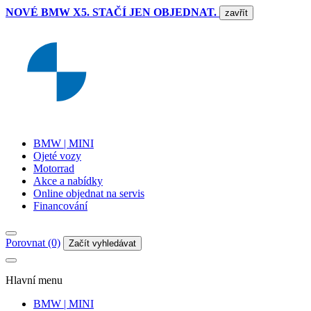
NOVÉ BMW X5. STAČÍ JEN OBJEDNAT.
zavřít
BMW | MINI
Ojeté vozy
Motorrad
Akce a nabídky
Online objednat na servis
Financování
Porovnat (0)
Začít vyhledávat
Hlavní menu
BMW | MINI