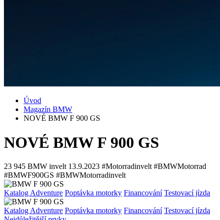
Úvod
Magazín BMW
NOVÉ BMW F 900 GS
NOVÉ BMW F 900 GS
23 945
BMW invelt
13.9.2023
#Motorradinvelt #BMWMotorrad
#BMWF900GS #BMWMotorradinvelt
Katalog Adventure
Poptávka motorky
Financování
Testovací jízda
Katalog Adventure
Poptávka motorky
Financování
Testovací jízda
Nejdůležitější prvky