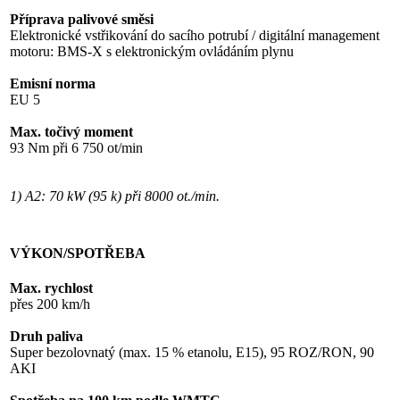
Příprava palivové směsi
Elektronické vstřikování do sacího potrubí / digitální management
motoru: BMS-X s elektronickým ovládáním plynu
Emisní norma
EU 5
Max. točivý moment
93 Nm při 6 750 ot/min
1) A2: 70 kW (95 k) při 8000 ot./min.
VÝKON/SPOTŘEBA
Max. rychlost
přes 200 km/h
Druh paliva
Super bezolovnatý (max. 15 % etanolu, E15), 95 ROZ/RON, 90
AKI