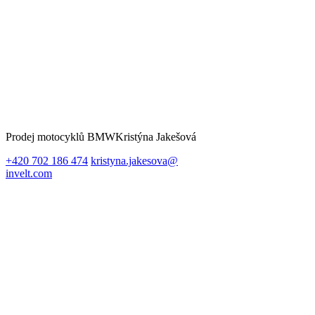
Prodej motocyklů BMW
Kristýna Jakešová
+420 702 186 474
kristyna.jakesova@
invelt.com