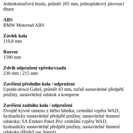
Jednokotoučová brzda, průměr 265 mm, jednopístkový plovoucí
třmen
ABS
BMW Motorrad ABS
Závlek kola
119,8 mm
Rozvor
1590 mm
Zdvih odpružení vpředu/vzadu
230 mm / 215 mm
Zavěšení předního kola / odpružení
Upside-down Gabel, průměr 43 mm, ručně nastavitelné předpětí
pružiny, nastavitelný odskok a komprese
Zavěšení zadního kola / odpružení
Dvojité kyvné rameno z litého hliníku, centrální vzpěra WAD,
hydraulicky nastavitelné předpětí pružiny, nastavitelné tlumení
odskoku; SA Enduro Paket Pro: centrální vzpěra WAD,
hydraulicky nastavitelné předpětí pružiny, nastavitelné tlumení
odskoku (High/Low Speed)