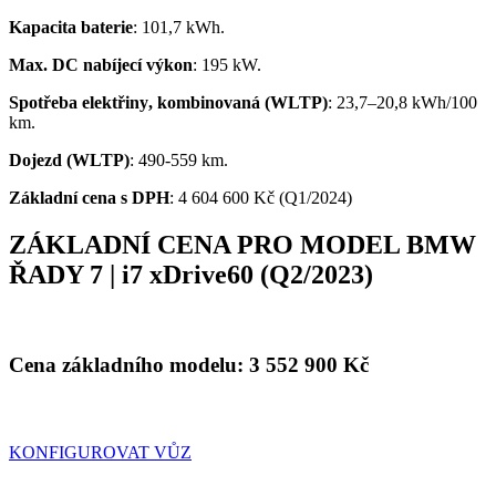
Kapacita
baterie
: 101,7 kWh.
Ma
x. DC nabíjecí v
ý
kon
: 195 kW.
Spot
ř
eba
elekt
ř
iny
, kombinovaná
(WLTP)
:
23,7
–20,8
kWh
/100
km
.
Dojezd (WLTP)
: 490-559
km
.
Základní cena s DPH
: 4 604 600 Kč (Q1/2024)
ZÁKLADNÍ CENA PRO MODEL BMW
ŘADY 7 | i7 xDrive60 (Q2/2023)
Cena základního modelu:
3 552 900
Kč
KONFIGUROVAT VŮZ