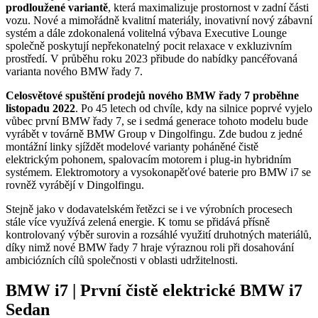
prodloužené
variantě
, která maximalizuje prostornost v zadní části
vozu. Nové a mimořádně kvalitní materiály, inovativní nový zábavní
systém a dále zdokonalená volitelná výbava Executive Lounge
společně poskytují nepřekonatelný pocit relaxace v exkluzivním
prostředí. V průběhu roku 2023 přibude do nabídky pancéřovaná
varianta nového BMW řady 7.
Celosvětové spuštění prodejů nového BMW řady 7 proběhne
listopadu 2022
. Po 45 letech od chvíle, kdy na silnice poprvé vyjelo
vůbec první BMW řady 7, se i sedmá generace tohoto modelu bude
vyrábět v továrně BMW Group v Dingolfingu. Zde budou z jedné
montážní linky sjíždět modelové varianty poháněné čistě
elektrickým pohonem, spalovacím motorem i plug-in hybridním
systémem. Elektromotory a vysokonapěťové baterie pro BMW i7 se
rovněž vyrábějí v Dingolfingu.
Stejně jako v dodavatelském řetězci se i ve výrobních procesech
stále více využívá zelená energie. K tomu se přidává přísně
kontrolovaný výběr surovin a rozsáhlé využití druhotných materiálů,
díky nimž nové BMW řady 7 hraje výraznou roli při dosahování
ambiciózních cílů společnosti v oblasti udržitelnosti.
BMW i7 | První čistě elektrické BMW i7
Sedan