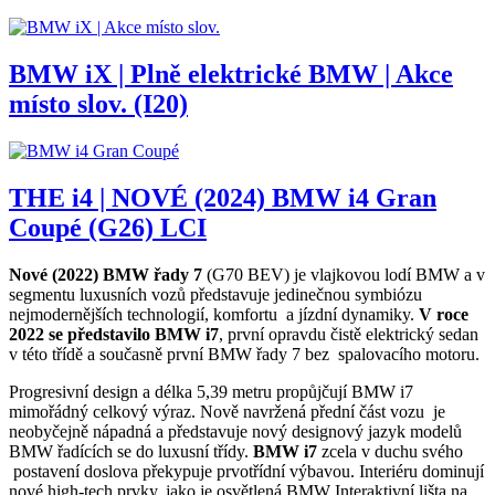
BMW iX | Plně elektrické BMW | Akce
místo slov. (I20)
THE i4 | NOVÉ (2024) BMW i4 Gran
Coupé (G26) LCI
Nové (2022) BMW řady 7
(G70 BEV) je vlajkovou lodí BMW a v
segmentu luxusních vozů představuje jedinečnou symbiózu
nejmodernějších technologií, komfortu a jízdní dynamiky.
V roce
2022 se představilo BMW i7
, první opravdu čistě elektrický sedan
v této třídě a současně první BMW řady 7 bez spalovacího motoru.
Progresivní design a délka 5,39 metru propůjčují BMW i7
mimořádný celkový výraz. Nově navržená přední část vozu je
neobyčejně nápadná a představuje nový designový jazyk modelů
BMW řadících se do luxusní třídy.
BMW i7
zcela v duchu svého
postavení doslova překypuje prvotřídní výbavou. Interiéru dominují
nové high-tech prvky, jako je osvětlená BMW Interaktivní lišta na