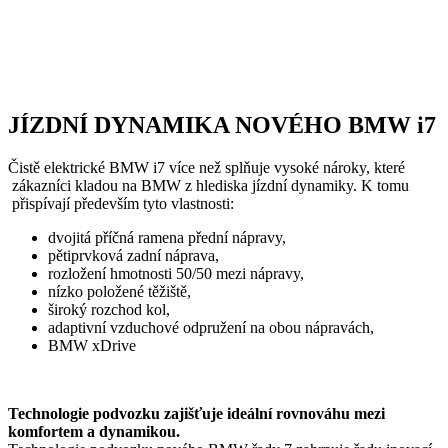
JÍZDNÍ DYNAMIKA NOVÉHO BMW i7
Čistě elektrické BMW i7 více než splňuje vysoké nároky, které
zákazníci kladou na BMW z hlediska jízdní dynamiky. K tomu
přispívají především tyto vlastnosti:
dvojitá příčná ramena přední nápravy,
pětiprvková zadní náprava,
rozložení hmotnosti 50/50 mezi nápravy,
nízko položené těžiště,
široký rozchod kol,
adaptivní vzduchové odpružení na obou nápravách,
BMW xDrive
Technologie podvozku zajišťuje ideální rovnováhu mezi
komfortem a dynamikou.