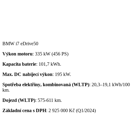
BMW i7 eDrive50
Výkon motoru
: 335 kW (456 PS)
Kapacita
baterie
: 101,7 kWh.
Ma
x. DC nabíjecí v
ý
kon
: 195 kW.
Spot
ř
eba
elekt
ř
iny
, kombinovaná
(WLTP)
:
20,3
–
19,1
kWh
/100
km
.
Dojezd (WLTP)
: 575-611
km
.
Základní cena s DPH
: 2 925 000 Kč (Q1/2024)