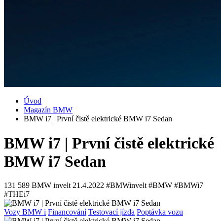
Úvod
Magazín BMW
BMW i7 | První čistě elektrické BMW i7 Sedan
BMW i7 | První čistě elektrické
BMW i7 Sedan
131 589
BMW invelt
21.4.2022
#BMWinvelt #BMW #BMWi7
#THEi7
Vozy BMW i
Financování
Testovací jízda
Poptávka vozu