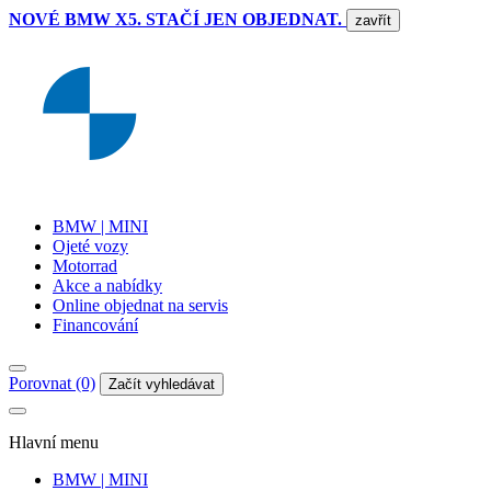
NOVÉ BMW X5. STAČÍ JEN OBJEDNAT.
zavřít
BMW | MINI
Ojeté vozy
Motorrad
Akce a nabídky
Online objednat na servis
Financování
Porovnat (0)
Začít vyhledávat
Hlavní menu
BMW | MINI