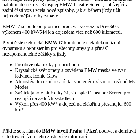
palubní desce a 31,3 displej BMW Theatre Screen, nabízející v
zadní části vozu zcela nové způsoby, jak si během jízdy užít
nejmodernější druhy zábavy.
BMW i7 se bude od prosince prodávat ve verzi xDrive60 s
výkonem 400 kW/544 k a dojezdem více než 600 kilometrů.
První čistě elektrické
BMW i7
kombinuje elektrickou jízdní
dynamiku s okouzlením pro všechny smysly a přináší
nezapomenutelné zážitky z jízdy.
Působivé okamžiky při příchodu
Krystalické světlomety a osvětlená BMW maska ve tvaru
ledvinek Iconic Glow
Atmosféra luxusního salónku v interiéru zásluhou režimů My
Modes
Zážitek jako v kině díky 31,3' displeji Theather Screen pro
cestující na zadních sedadlech
Výkon přes 400 kW* a dojezd na elektřinu přesahující 600
km*
Přijďte se k nám do
BMW invelt Praha | Plzeň
podívat a domluvit
si testovací jízdu nebo zjistit více informací.