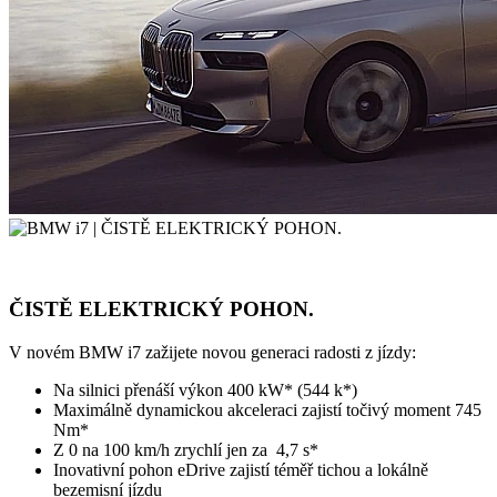
ČISTĚ ELEKTRICKÝ POHON.
V novém BMW i7 zažijete novou generaci radosti z jízdy:
Na silnici přenáší výkon 400 kW* (544 k*)
Maximálně dynamickou akceleraci zajistí točivý moment 745
Nm*
Z 0 na 100 km/h zrychlí jen za 4,7 s*
Inovativní pohon eDrive zajistí téměř tichou a lokálně
bezemisní jízdu