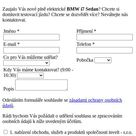
Zaujalo Vás nové plně elektrické
BMW i7 Sedan
? Chcete si
domluvit testovací jízdu? Chcete se dozvědět více? Neváhejte nás
kontaktovat.
Jméno
*
Příjmení
*
E-mail
*
Telefon
*
Co pro Vás můžeme udělat?
Pobočka
Kdy Vás máme kontaktovat? (9:00 -
16:30)
Popis
Odesláním formuláře souhlasíte se
zásadami ochrany osobních
údajů
.
Rádi bychom Vás požádali o udělení souhlasu se zpracováním
osobních údajů k níže uvedeným účelům.
1. nabízení obchodu, služeb a produktů společnosti invelt - s.r.o.