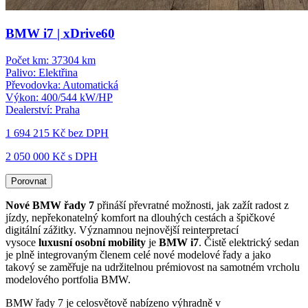
BMW i7 | xDrive60
Počet km:
37304 km
Palivo:
Elektřina
Převodovka:
Automatická
Výkon:
400/544 kW/HP
Dealerství:
Praha
1 694 215 Kč
bez DPH
2 050 000 Kč s DPH
Porovnat
Nové BMW řady 7
přináší převratné možnosti, jak zažít radost z
jízdy, nepřekonatelný komfort na dlouhých cestách a špičkové
digitální zážitky. Významnou nejnovější reinterpretací
vysoce
luxusní osobní mobility
je
BMW i7
. Čistě elektrický sedan
je plně integrovaným členem celé nové modelové řady a jako
takový se zaměřuje na udržitelnou prémiovost na samotném vrcholu
modelového portfolia BMW.
BMW řady 7 je celosvětově nabízeno výhradně v