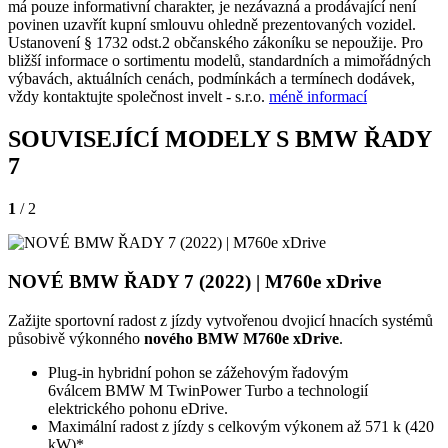
má pouze informativní charakter, je nezávazná a prodávající není
povinen uzavřít kupní smlouvu ohledně prezentovaných vozidel.
Ustanovení § 1732 odst.2 občanského zákoníku se nepoužije. Pro
bližší informace o sortimentu modelů, standardních a mimořádných
výbavách, aktuálních cenách, podmínkách a termínech dodávek,
vždy kontaktujte společnost invelt - s.r.o.
méně informací
SOUVISEJÍCÍ MODELY S BMW ŘADY
7
1
/ 2
NOVÉ BMW ŘADY 7 (2022) | M760e xDrive
Zažijte sportovní radost z jízdy vytvořenou dvojicí hnacích systémů
působivě výkonného
nového BMW M760e xDrive
.
Plug-in hybridní pohon se zážehovým řadovým
6válcem BMW M TwinPower Turbo a technologií
elektrického pohonu eDrive.
Maximální radost z jízdy s celkovým výkonem až 571 k (420
kW)*