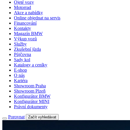
Ojeté vozy
Motorrad
Akce a nabídky
Online objednat na servis
Financování
Kontakty
Magazín BMW
Výkup vozů
Služby
Zkušební jízda
Půjčovna
Sady kol
Katalogy a ceníky
E-shop
O nás
Kariéra
Showroom Praha
Showroom Plzeň
Konfigurátor BMW
Konfigurátor MINI
Právní dokumenty
Porovnat
Začít vyhledávat