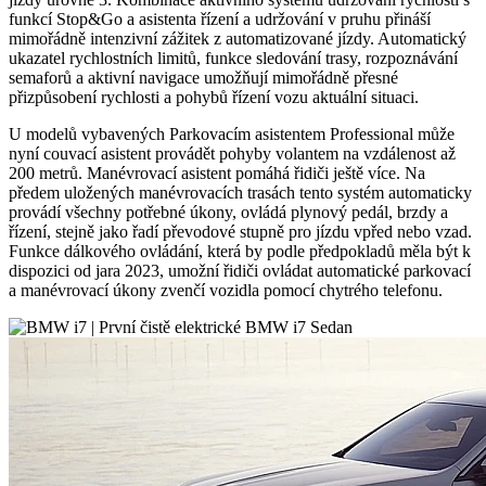
funkcí Stop&Go a asistenta řízení a udržování v pruhu přináší
mimořádně intenzivní zážitek z automatizované jízdy. Automatický
ukazatel rychlostních limitů, funkce sledování trasy, rozpoznávání
semaforů a aktivní navigace umožňují mimořádně přesné
přizpůsobení rychlosti a pohybů řízení vozu aktuální situaci.
U modelů vybavených Parkovacím asistentem Professional může
nyní couvací asistent provádět pohyby volantem na vzdálenost až
200 metrů. Manévrovací asistent pomáhá řidiči ještě více. Na
předem uložených manévrovacích trasách tento systém automaticky
provádí všechny potřebné úkony, ovládá plynový pedál, brzdy a
řízení, stejně jako řadí převodové stupně pro jízdu vpřed nebo vzad.
Funkce dálkového ovládání, která by podle předpokladů měla být k
dispozici od jara 2023, umožní řidiči ovládat automatické parkovací
a manévrovací úkony zvenčí vozidla pomocí chytrého telefonu.