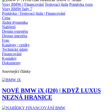
Vozy BMW i
Financování
Testovací jízda
Poptávka vozu
Vozy BMW řady 7
Poptávka | Testovací jízda | Financování
Cena
Jízdní dynamika
Nabíjení
Design exteriéru
Design interiéru
Foto
Katalogy | ceníky
Technické údaje
Financování
Kontakty
Dokumenty
Související články
NOVÉ BMW iX (I20) | KDYŽ LUXUS
NEZNÁ HRANICE