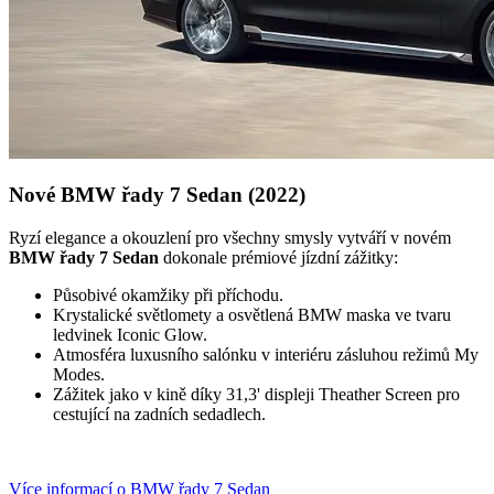
Nové BMW řady 7 Sedan (2022)
Ryzí elegance a okouzlení pro všechny smysly vytváří v novém
BMW řady 7 Sedan
dokonale prémiové jízdní zážitky:
Působivé okamžiky při příchodu.
Krystalické světlomety a osvětlená BMW maska ve tvaru
ledvinek Iconic Glow.
Atmosféra luxusního salónku v interiéru zásluhou režimů My
Modes.
Zážitek jako v kině díky 31,3' displeji Theather Screen pro
cestující na zadních sedadlech.
Více informací o BMW řady 7 Sedan