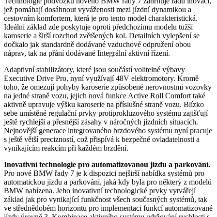
Technologie podvozku nového BMW řady 7 zahrnuje řadu inovací,
jež pomáhají dosáhnout vyváženosti mezi jízdní dynamikou a
cestovním komfortem, která je pro tento model charakteristická.
Ideální základ zde poskytuje oproti předchozímu modelu tužší
karoserie a širší rozchod zvětšených kol. Detailních vylepšení se
dočkalo jak standardně dodávané vzduchové odpružení obou
náprav, tak na přání dodávané Integrální aktivní řízení.
Adaptivní stabilizátory, které jsou součástí volitelné výbavy
Executive Drive Pro, nyní využívají 48V elektromotory. Kromě
toho, že omezují pohyby karoserie způsobené nerovnostmi vozovky
na jedné straně vozu, jejich nová funkce Active Roll Comfort také
aktivně upravuje výšku karoserie na příslušné straně vozu. Blízko
sebe umístěné regulační prvky protiprokluzového systému zajišťují
ještě rychlejší a přesnější zásahy v náročných jízdních situacích.
Nejnovější generace integrovaného brzdového systému nyní pracuje
s ještě větší precizností, což přispívá k bezpečné ovladatelnosti a
vynikajícím reakcím při každém brzdění.
Inovativní technologie pro automatizovanou jízdu a parkování.
Pro nové BMW řady 7 je k dispozici nejširší nabídka systémů pro
automatickou jízdu a parkování, jaká kdy byla pro některý z modelů
BMW nabízena. Jeho inovativní technologické prvky vytvářejí
základ jak pro vynikající funkčnost všech současných systémů, tak
ve střednědobém horizontu pro implementaci funkcí automatizované
jízdy úrovně 3. Kombinace aktivního systému udržování rychlosti s