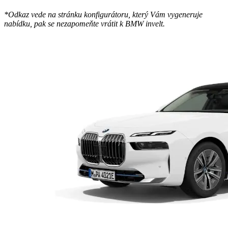
*Odkaz vede na stránku konfigurátoru, který Vám vygeneruje
nabídku, pak se nezapomeňte vrátit k BMW invelt.