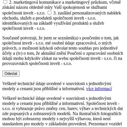
2. marketingová komunikace a marketingový průzkum, včetně
získání názoru ohledně míry Vaší spokojenosti se službami
společnosti invelt - s.r.o.
3. zasílání personalizovaných nabídek
obchodu, služeb a produktů společnosti invelt - s.r.o.
identifikovaných na základě využívání produktů a služeb
společnosti invelt - s.r.o.
Současně potvrzuji, že jsem se seznámil(a) s poučením o tom, jak
společnost invelt - s.r.o. mé osobní údaje zpracovává, o mých
právech, o možnosti kdykoli odvolat tento souhlas pro jednotlivé
účely a (iv) o tom, že aktuální znění Poučení o zpracování osobních
údajů mohu kdykoliv získat na webu společnosti invelt - s.r.o. či na
provozovnách společnosti invelt - s.r.o.
Odeslat
Veškeré technické údaje uvedené v souvislosti s jednotlivými
modely a cenami jsou přibližné a informativní.
více informací
Veškeré technické údaje uvedené v souvislosti s jednotlivými
modely a cenami jsou přibližné a informativní. Společnost invelt -
s.r.o. si vyhrazuje právo změny cen, barev, výbav a technických dat
zde popsaných a zobrazených modelů. Na ilustračních fotografiích
mohou být zobrazeny modely s nejvyšší výbavou, která není
standardem pro modely v základním provedení. Prezentace vozidel