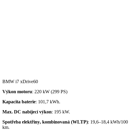
BMW i7 xDrive60
Výkon motoru
: 220 kW (299 PS)
Kapacita
baterie
: 101,7 kWh.
Ma
x. DC nabíjecí v
ý
kon
: 195 kW.
Spot
ř
eba
elekt
ř
iny
, kombinovaná
(WLTP)
:
19,6
–
18,4
kWh
/100
km
.