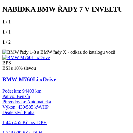
NABÍDKA BMW ŘADY 7 V INVELTU
1
/ 1
1
/ 1
1
/ 2
BPS
BSI s 10% slevou
BMW M760Li xDrive
Počet km:
94403 km
Palivo:
Benzín
Převodovka:
Automatická
Výkon:
430/585 kW/HP
Dealerství:
Praha
1 445 455 Kč
bez DPH
1 749 000 Kč s DPH