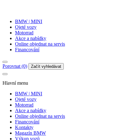
BMW | MINI
Ojeté vozy
Motorrad
Akce a nabídky
Online objednat na servis
Financování
Porovnat (0)
Začít vyhledávat
Hlavní menu
BMW | MINI
Ojeté vozy
Motorrad
Akce a nabídky
Online objednat na servis
Financování
Kontakty
Magazín BMW
Výkup vozů