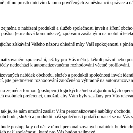
ě přímo prostřednictvím k tomu pověřených zaměstnanců správce a dá
e zejména o nabízení produktů a služeb společnosti invelt a šíření obch
poštou (e-mailová komunikace), zprávami zasílanými na mobilní telekom
ího získávání Vašeho názoru ohledně míry Vaší spokojenosti s plnění
atizovaném zpracování, jež by pro Vás mělo jakékoli právní nebo po
o účely nedochází k automatizovanému rozhodování včetně profilování.
lizovaných nabídek obchodu, služeb a produktů společnosti invelt ide
ncí, jste předmětem rozhodování založeného výhradně na automatizované
no zejména formou (postupem) logických a/nebo algoritmických operac
ich osobních preferencí, umožní, aby Vám byly zasílány pro Vás relev
ak je, že nám umožní zasílat Vám personalizované nabídky obchodu, sl
obchodu, služeb a produktů naší společnosti podaří obracet se na Vás 
bude postup, kdy od nás v rámci personalizovaných nabídek budete dos
eb naší společnosti, které pro Vás budou zajímavé.