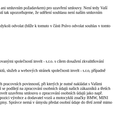
m ani smluvním požadavkem) pro uzavření smlouvy. Není tedy Vaší
stí tak upozorňujeme, že udělení souhlasu není naším smluvním
ykoli odvolat (blíže k tomuto v části Právo odvolat souhlas v tomto
ými společností invelt - s.r.o. s cílem dosažení zkvalitňování
tů, služeb a webových stránek společnosti invelt - s.r.o, případně
 pracovních povinností, při kterých je nutné nakládat s Vašimi
se podílejí na zpracování osobních údajů našich zákazníků a třetích
e invelt uzavřenu smlouvu o zpracování osobních údajů jako např.
lé v pozici výrobce a dodavatel vozů a motocyklů značky BMW, MINI
dpisy. Správce nemá v úmyslu předat osobní údaje do třetí země mimo