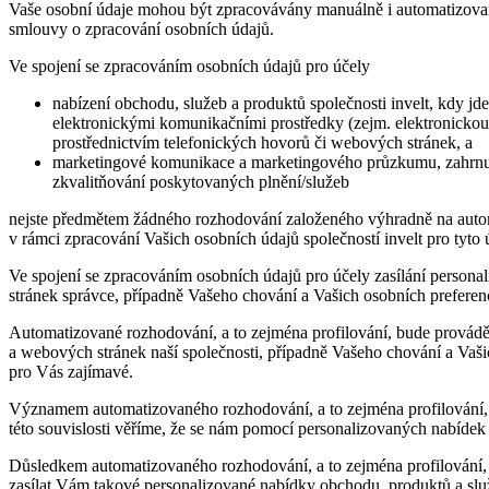
Vaše osobní údaje mohou být zpracovávány manuálně i automatizovan
smlouvy o zpracování osobních údajů.
Ve spojení se zpracováním osobních údajů pro účely
nabízení obchodu, služeb a produktů společnosti invelt, kdy jd
elektronickými komunikačními prostředky (zejm. elektronickou 
prostřednictvím telefonických hovorů či webových stránek, a
marketingové komunikace a marketingového průzkumu, zahrnujíc
zkvalitňování poskytovaných plnění/služeb
nejste předmětem žádného rozhodování založeného výhradně na autom
v rámci zpracování Vašich osobních údajů společností invelt pro tyt
Ve spojení se zpracováním osobních údajů pro účely zasílání persona
stránek správce, případně Vašeho chování a Vašich osobních prefere
Automatizované rozhodování, a to zejména profilování, bude provádě
a webových stránek naší společnosti, případně Vašeho chování a Vaš
pro Vás zajímavé.
Významem automatizovaného rozhodování, a to zejména profilování, t
této souvislosti věříme, že se nám pomocí personalizovaných nabídek 
Důsledkem automatizovaného rozhodování, a to zejména profilování, 
zasílat Vám takové personalizované nabídky obchodu, produktů a služ