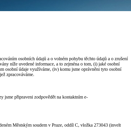
acováním osobních údajů a o volném pohybu těchto údajů a o zrušení
ány níže uvedené informace, a to zejména o tom, (i) jaké osobní
lům osobní údaje využíváme, (iv) komu jsme oprávněni tyto osobní
, jež zpracováváme.
zy jsme připraveni zodpovědět na kontaktním e-
 vedeném Městským soudem v Praze, oddíl C, vložka 273043 (invelt