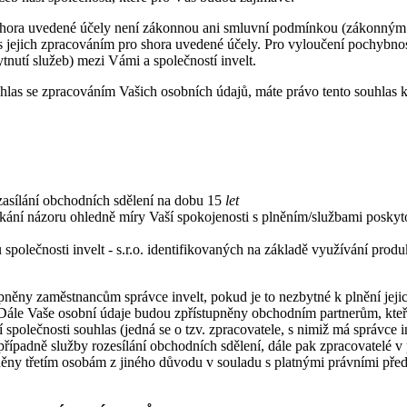
o shora uvedené účely není zákonnou ani smluvní podmínkou (zákonný
 s jejich zpracováním pro shora uvedené účely. Pro vyloučení pochybno
nutí služeb) mezi Vámi a společností invelt.
hlas se zpracováním Vašich osobních údajů, máte právo tento souhlas kd
, zasílání obchodních sdělení na dobu 15
let
í názoru ohledně míry Vaší spokojenosti s plněním/službami poskytovan
polečnosti invelt - s.r.o. identifikovaných na základě využívání produk
něny zaměstnancům správce invelt, pokud je to nezbytné k plnění jejich
 Dále Vaše osobní údaje budou zpřístupněny obchodním partnerům, kteří 
í společnosti souhlas (jedná se o tzv. zpracovatele, s nimiž má správc
, případně služby rozesílání obchodních sdělení, dále pak zpracovate
něny třetím osobám z jiného důvodu v souladu s platnými právními pře