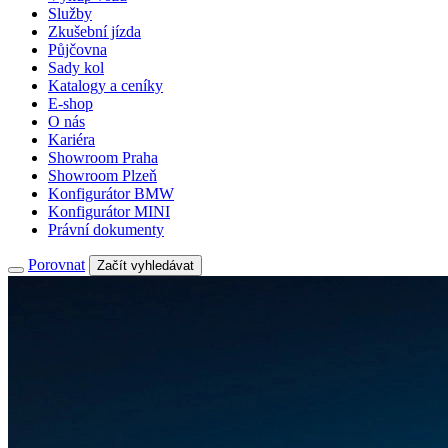
Služby
Zkušební jízda
Půjčovna
Sady kol
Katalogy a ceníky
E-shop
O nás
Kariéra
Showroom Praha
Showroom Plzeň
Konfigurátor BMW
Konfigurátor MINI
Právní dokumenty
Porovnat
Začít vyhledávat