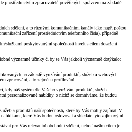
le prostřednictvím zpracovatelů pověřených správcem na základě
odních sdělení, a to různými komunikačními kanály jako např. poštou,
unikační zařízení prostřednictvím telefonního čísla), případně
m/službami poskytovanými společností invelt s cílem dosažení
dobné významné účinky či by se Vás jakkoli významně dotýkalo;
ntifikovaných na základě využívání produktů, služeb a webových
m zpracování, a to zejména profilování.
í, kdy náš systém dle Vašeho využívání produktů, služeb
antní personalizované nabídky, o nichž se domníváme, že budou
užeb a produktů naší společnosti, které by Vás mohly zajímat. V
s nabídkami, které Vás budou oslovovat a shledáte tyto zajímavými.
távat pro Vás relevantní obchodní sdělení, neboť našim cílem je