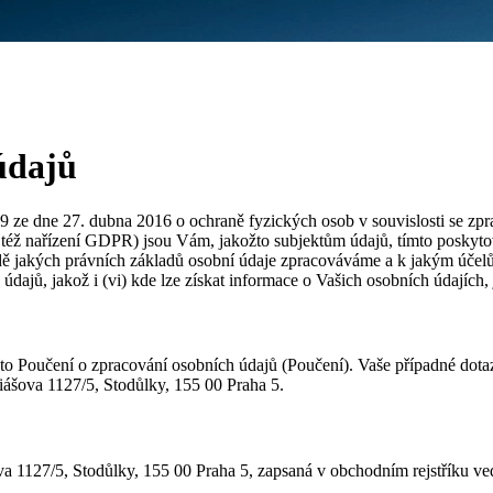
údajů
ze dne 27. dubna 2016 o ochraně fyzických osob v souvislosti se zpr
též nařízení GDPR) jsou Vám, jakožto subjektům údajů, tímto poskytov
kladě jakých právních základů osobní údaje zpracováváme a k jakým úče
 údajů, jakož i (vi) kde lze získat informace o Vašich osobních údajích
to Poučení o zpracování osobních údajů (Poučení). Vaše případné dota
miášova 1127/5, Stodůlky, 155 00 Praha 5.
ášova 1127/5, Stodůlky, 155 00 Praha 5, zapsaná v obchodním rejstříku