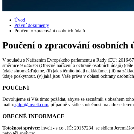
Úvod
Právní dokumenty
Poučení o zpracování osobních údajů
Poučení o zpracování osobních 
V souladu s Nařízením Evropského parlamentu a Rady (EU) 2016/679 
směrnice 95/46/ES (Obecné nařízení o ochraně osobních údajů) (dále 
údaje shromažďujeme, (ii) jak s těmito údaji nakládáme, (iii) na zá
údaje poskytnout, (v) jaká jsou Vaše práva v oblasti ochrany osobních
POUČENÍ
Dovolujeme si Vás tímto požádat, abyste se seznámili s obsahem toho
mailu:
gdpr@invelt.com
, případně v sídle společnosti na adrese Jere
OBECNÉ INFORMACE
Totožnost správce
: invelt - s.r.o., IČ: 29157234, se sídlem Jeremi
nebo též správce)