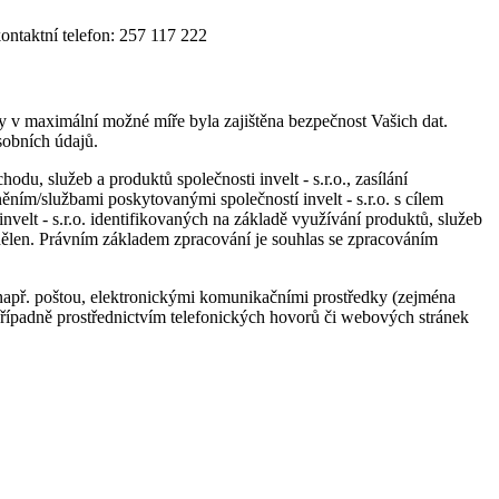
) kontaktní telefon: 257 117 222
aby v maximální možné míře byla zajištěna bezpečnost Vašich dat.
sobních údajů.
du, služeb a produktů společnosti invelt - s.r.o., zasílání
ním/službami poskytovanými společností invelt - s.r.o. s cílem
nvelt - s.r.o. identifikovaných na základě využívání produktů, služeb
 udělen. Právním základem zpracování je souhlas se zpracováním
 např. poštou, elektronickými komunikačními prostředky (zejména
případně prostřednictvím telefonických hovorů či webových stránek