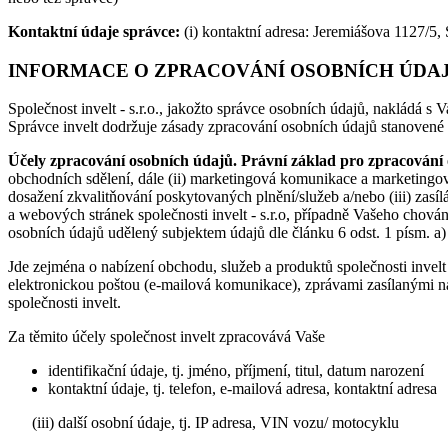
Kontaktní údaje správce:
(i) kontaktní adresa: Jeremiášova 1127/5, 
INFORMACE O ZPRACOVÁNÍ OSOBNÍCH ÚDA
Společnost invelt - s.r.o., jakožto správce osobních údajů, nakládá s
Správce invelt dodržuje zásady zpracování osobních údajů stanovené 
Účely zpracování
osobních údajů.
Právní základ pro zpracování
obchodních sdělení, dále (ii) marketingová komunikace a marketingový
dosažení zkvalitňování poskytovaných plnění/služeb a/nebo (iii) zasíl
a webových stránek společnosti invelt - s.r.o, případně Vašeho chován
osobních údajů udělený subjektem údajů dle článku 6 odst. 1 písm. a
Jde zejména o nabízení obchodu, služeb a produktů společnosti invel
elektronickou poštou (e-mailová komunikace), zprávami zasílanými na
společnosti invelt.
Za těmito účely společnost invelt zpracovává Vaše
identifikační údaje, tj. jméno, příjmení, titul, datum narození
kontaktní údaje, tj. telefon, e-mailová adresa, kontaktní adresa
(iii) další osobní údaje, tj. IP adresa, VIN vozu/ motocyklu