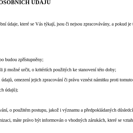
 OSOBNÍCH ÚDAJŮ
bní údaje, které se Vás týkají, jsou či nejsou zpracovávány, a pokud j
ebo budou zpřístupněny;
 ji možné určit, o kritériích použitých ke stanovení této doby;
údajů, omezení jejich zpracování či právu vznést námitku proti tomuto
ch údajů);
vání, o použitém postupu, jakož i významu a předpokládaných důsledc
nizaci, máte právo být informován o vhodných zárukách, které se vztahu