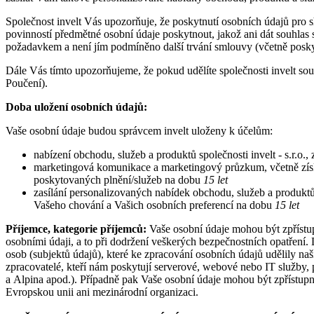
Společnost invelt Vás upozorňuje, že poskytnutí osobních údajů pr
povinností předmětné osobní údaje poskytnout, jakož ani dát souhlas
požadavkem a není jím podmíněno další trvání smlouvy (včetně poskyt
Dále Vás tímto upozorňujeme, že pokud udělíte společnosti invelt sou
Poučení).
Doba uložení osobních údajů:
Vaše osobní údaje budou správcem invelt uloženy k účelům:
nabízení obchodu, služeb a produktů společnosti invelt - s.r.o.
marketingová komunikace a marketingový průzkum, včetně získán
poskytovaných plnění/služeb na dobu
15 let
zasílání personalizovaných nabídek obchodu, služeb a produktů s
Vašeho chování a Vašich osobních preferencí na dobu
15 let
Příjemce, kategorie příjemců:
Vaše osobní údaje mohou být zpřístup
osobními údaji, a to při dodržení veškerých bezpečnostních opatření.
osob (subjektů údajů), které ke zpracování osobních údajů udělily naš
zpracovatelé, kteří nám poskytují serverové, webové nebo IT služby
a Alpina apod.). Případně pak Vaše osobní údaje mohou být zpřístup
Evropskou unii ani mezinárodní organizaci.