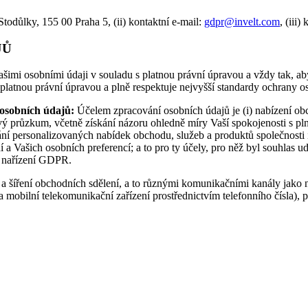
Stodůlky, 155 00 Praha 5, (ii) kontaktní e-mail:
gdpr@invelt.com
, (iii
JŮ
 Vašimi osobními údaji v souladu s platnou právní úpravou a vždy tak, 
platnou právní úpravou a plně respektuje nejvyšší standardy ochrany o
osobních údajů:
Účelem zpracování osobních údajů je (i) nabízení obcho
 průzkum, včetně získání názoru ohledně míry Vaší spokojenosti s plně
ání personalizovaných nabídek obchodu, služeb a produktů společnosti i
í a Vašich osobních preferencí; a to pro ty účely, pro něž byl souhlas
) nařízení GDPR.
t a šíření obchodních sdělení, a to různými komunikačními kanály jako
 mobilní telekomunikační zařízení prostřednictvím telefonního čísla), 