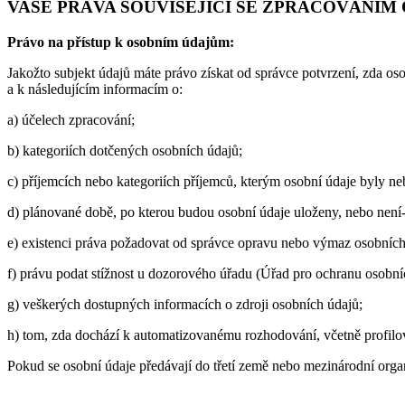
VAŠE PRÁVA SOUVISEJÍCÍ SE ZPRACOVÁNÍM
Právo na přístup k osobním údajům:
Jakožto subjekt údajů máte právo získat od správce potvrzení, zda oso
a k následujícím informacím o:
a) účelech zpracování;
b) kategoriích dotčených osobních údajů;
c) příjemcích nebo kategoriích příjemců, kterým osobní údaje byly n
d) plánované době, po kterou budou osobní údaje uloženy, nebo není-li
e) existenci práva požadovat od správce opravu nebo výmaz osobních 
f) právu podat stížnost u dozorového úřadu (Úřad pro ochranu osobní
g) veškerých dostupných informacích o zdroji osobních údajů;
h) tom, zda dochází k automatizovanému rozhodování, včetně profilo
Pokud se osobní údaje předávají do třetí země nebo mezinárodní orga